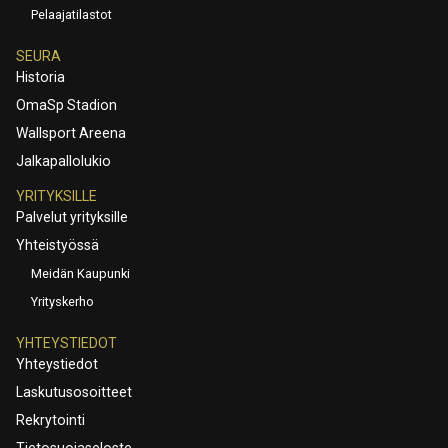
Pelaajatilastot
SEURA
Historia
OmaSp Stadion
Wallsport Areena
Jalkapallolukio
YRITYKSILLE
Palvelut yrityksille
Yhteistyössä
Meidän Kaupunki
Yrityskerho
YHTEYSTIEDOT
Yhteystiedot
Laskutusosoitteet
Rekrytointi
Tietosuojaseloste