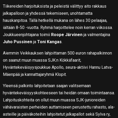
Tiikereiden harjoituksista ja peleistä välittyy aito rakkaus
jalkapalloon ja yhdessä tekemiseen, unohtamatta
hauskanpitoa. Tällä hetkellä mukana on lähes 30 pelaajaa,
iältään 8-50 -vuotta. Ryhmä harjoittelee noin kerran viikossa.
Joukkueenjohtajana toimii
Roope Järvinen
ja valmentajina
Juho Pussinen
ja
Toni Kangas
.
Aiemmin Veikkauksen lahjoittaman 500 euron rahapalkinnon
on saanut muun muassa SJK:n Kökkäfaarit,
Hyväntekeväisyysjoukkue Apollo, seura-aktiivi Hannu Latva-
Mäenpää ja kannattajaryhmä Klopit.
Yleensä palkinto lahjoitetaan saajan valitsemaan
hyväntekeväisyyskohteeseen tai heidän omaan toimintaansa.
Lahjoituskohteita on ollut muun muassa SJK-junioreiden
vähävaraisten perheiden auttamiseen perustettu rahasto, ala-
asteille ja päiväkoteihin lahjoitetut jalkapallot sekä Sylva ry,