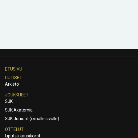
ETUSIVU
UUTISET
Arkisto
JOUKKUEET
SJK
SJK Akatemia
SJK Juniorit (omalle sivulle)
OTTELUT
Liput ja kausikortit