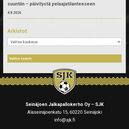
suuntiin – päivitystä pelaajatilanteeseen
4.8.2026
Arkistot
Arkistot
Seinäjoen Jalkapallokerho Oy – SJK
Alaseinäjoenkatu 15, 60220 Seinäjoki
info@sjk.fi