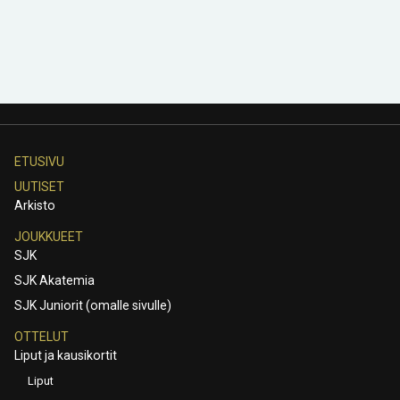
ETUSIVU
UUTISET
Arkisto
JOUKKUEET
SJK
SJK Akatemia
SJK Juniorit (omalle sivulle)
OTTELUT
Liput ja kausikortit
Liput