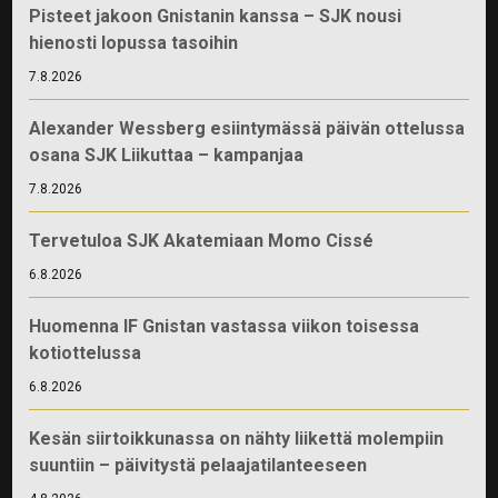
Pisteet jakoon Gnistanin kanssa – SJK nousi
hienosti lopussa tasoihin
7.8.2026
Alexander Wessberg esiintymässä päivän ottelussa
osana SJK Liikuttaa – kampanjaa
7.8.2026
Tervetuloa SJK Akatemiaan Momo Cissé
6.8.2026
Huomenna IF Gnistan vastassa viikon toisessa
kotiottelussa
6.8.2026
Kesän siirtoikkunassa on nähty liikettä molempiin
suuntiin – päivitystä pelaajatilanteeseen