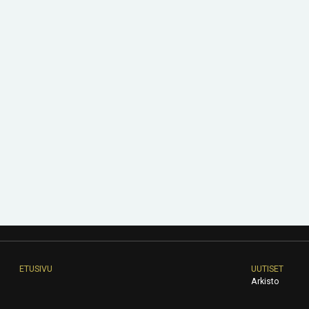
ETUSIVU
UUTISET
Arkisto