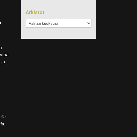
Arkistot
Arkistot
n
ta
istää
 ja
lle.
ta.