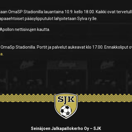
an OmaSP Stadionilla lauantaina 10.9. kello 18.00. Kaikki ovat tervetull
paaehtoiset pääsylipputulot lahjoitetaan Sylva ry:lle.
Apollon nettisivujen kautta.
 OmaSp Stadionilla. Portit ja palvelut aukeavat klo 17.00. Ennakkoliput o
sa
.
Seinäjoen Jalkapallokerho Oy – SJK