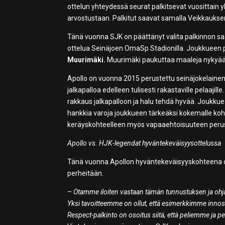
ottelun yhteydessä seurat palkitsevat vuosittain 
arvostustaan. Palkitut saavat samalla Veikkaukse
Tänä vuonna SJK on päättänyt valita palkinnon saa
ottelua Seinäjoen OmaSp Stadionilla. Joukkueen 
Muurimäki.
Muurimäki paukuttaa maaleja nykyää
Apollo on vuonna 2015 perustettu seinäjokelainen 
jalkapalloa edelleen tulisesti rakastaville pelaajill
rakkaus jalkapalloon ja halu tehdä hyvää. Joukkue
hankkia varoja joukkueen tärkeäksi kokemalle koht
keräyskohteelleen myös vapaaehtoisuuteen perus
Apollo vs. HJK-legendat hyväntekeväisyysottelussa
Tänä vuonna Apollon hyväntekeväisyyskohteena on 
perheitään.
–
Otamme iloiten vastaan tämän tunnustuksen ja oh
Yksi tavoitteemme on ollut, että esimerkkimme inno
Respect-palkinto on osoitus siitä, että peliemme ja 