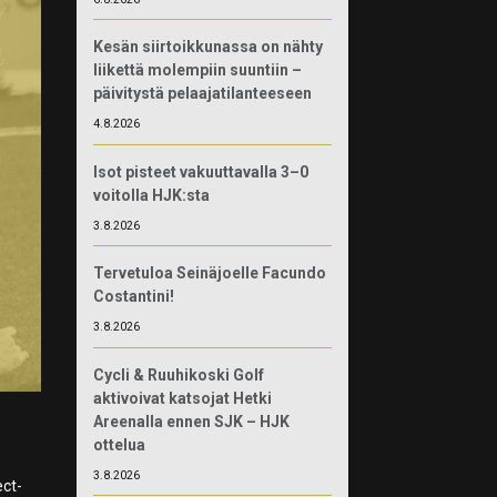
Kesän siirtoikkunassa on nähty
liikettä molempiin suuntiin –
päivitystä pelaajatilanteeseen
4.8.2026
Isot pisteet vakuuttavalla 3–0
voitolla HJK:sta
3.8.2026
Tervetuloa Seinäjoelle Facundo
Costantini!
3.8.2026
Cycli & Ruuhikoski Golf
aktivoivat katsojat Hetki
Areenalla ennen SJK – HJK
ottelua
3.8.2026
ect-