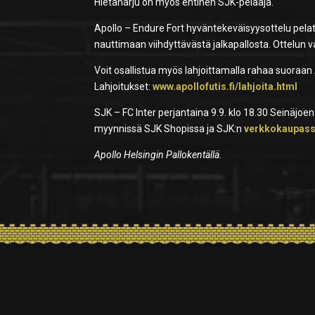
Hietaharju on myös entinen SJK-pelaaja.
Apollo – Endure Fort hyväntekeväisyysottelu pelata
nauttimaan viihdyttävästä jalkapallosta. Ottelun va
Voit osallistua myös lahjoittamalla rahaa suoraan 
Lahjoitukset:
www.apollofutis.fi/lahjoita.html
SJK – FC Inter perjantaina 9.9. klo 18.30 Seinäjoen
myynnissä SJK Shopissa ja SJK:n
verkkokaupas
Apollo Helsingin Pallokentällä.