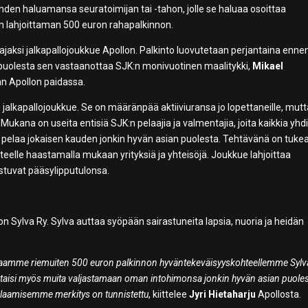
yhden haluamansa seuratoimijan tai -tahon, jolle se haluaa osoittaa
n lahjoittaman 500 euron rahapalkinnon.
jaksi jalkapallojoukkue Apollon. Palkinto luovutetaan perjantaina enne
puolesta sen vastaanottaa SJK:n monivuotinen maalitykki,
Mikael
n Apollon paidassa.
jalkapallojoukkue. Se on määränpää aktiiviuransa jo lopettaneille, mut
e. Mukana on useita entisiä SJK:n pelaajia ja valmentajia, joita kaikkia yhd
 pelaa jokaisen kauden jonkin hyvän asian puolesta. Tehtävänä on tukea
eelle haastamalla mukaan yrityksiä ja yhteisöjä. Joukkue lahjoittaa
tuvat pääsylipputulonsa.
Sylva Ry. Sylva auttaa syöpään sairastuneita lapsia, nuoria ja heidän
jaamme riemuiten 500 euron palkinnon hyväntekeväisyyskohteellemme Sylva
staisi myös muita valjastamaan oman intohimonsa jonkin hyvän asian puoles
pelaamisemme merkitys on tunnistettu
, kiittelee
Jyri Hietaharju
Apollosta.