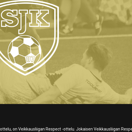
r ottelu, on Veikkausliigan Respect -ottelu. Jokaisen Veikkausliigan Resp