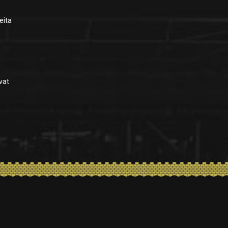
eita
vat