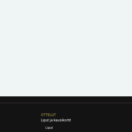
OTTELUT
Liput ja kausikortit
Liput