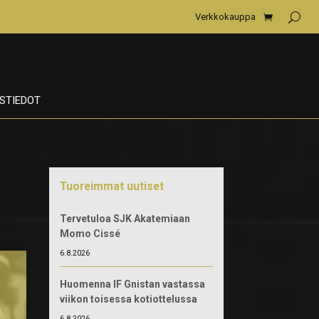
Verkkokauppa
STIEDOT
Tuoreimmat uutiset
Tervetuloa SJK Akatemiaan
Momo Cissé
6.8.2026
Huomenna IF Gnistan vastassa
viikon toisessa kotiottelussa
6.8.2026