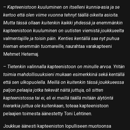
–
Kapteenistoon kuuluminen on itselleni kunnia-asia ja se
kertoo että olen viime vuonna tehnyt täällä oikeita asioita.
Mutta tässä ollaan kuitenkin kaikki yhdessä ja enemmänkin
kapteenistoon kuuluminen on uutisten viemistä joukkueelta
valmentajille ja toisin päin. Kenties kentällä saa nyt puhua
hieman enemmän tuomareille,
naurahtaa varakapteeni
Mehmet Hetemaj.
–
Tietenkin valinnalla kapteenistoon on minulle arvoa. Yritän
toimia mahdollisuuksieni mukaan esimerkkinä sekä kentällä
että sen ulkopuolella. Meillä on kuitenkin tässä joukkueessa
paljon pelaajia jotka tekevät näitä juttuja, oli sitten
kapteenistossa tai ei, eli ei meillä täällä mitään älytöntä
hierarkia juttua ole kuitenkaan
, toteaa kapteenistoon
pelaajien toimesta äänestetty Toni Lehtinen.
Joukkue äänesti kapteeniston lopulliseen muotoonsa