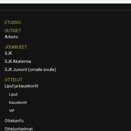
ETUSIVU
UUTISET
Arkisto
JOUKKUEET
SJK
SJK Akatemia
SJK Juniorit (omalle sivulle)
OTTELUT
Liput ja kausikortit
Liput
Kausikortit
VIP
Otteluinfo
Otteluohjelmat