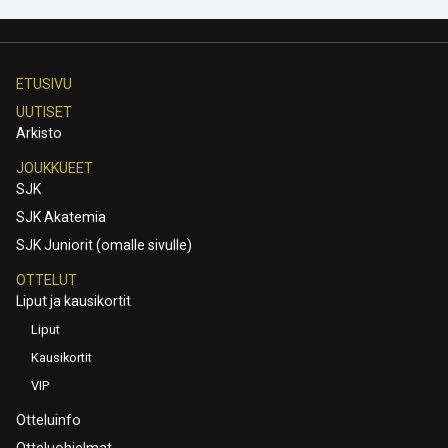
ETUSIVU
UUTISET
Arkisto
JOUKKUEET
SJK
SJK Akatemia
SJK Juniorit (omalle sivulle)
OTTELUT
Liput ja kausikortit
Liput
Kausikortit
VIP
Otteluinfo
Otteluohjelmat