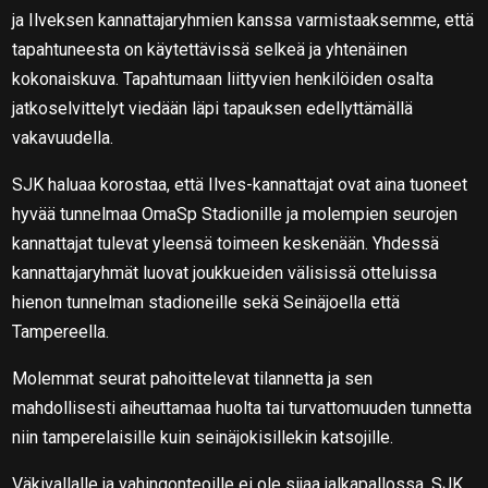
ja Ilveksen kannattajaryhmien kanssa varmistaaksemme, että
tapahtuneesta on käytettävissä selkeä ja yhtenäinen
kokonaiskuva. Tapahtumaan liittyvien henkilöiden osalta
jatkoselvittelyt viedään läpi tapauksen edellyttämällä
vakavuudella.
SJK haluaa korostaa, että Ilves-kannattajat ovat aina tuoneet
hyvää tunnelmaa OmaSp Stadionille ja molempien seurojen
kannattajat tulevat yleensä toimeen keskenään. Yhdessä
kannattajaryhmät luovat joukkueiden välisissä otteluissa
hienon tunnelman stadioneille sekä Seinäjoella että
Tampereella.
Molemmat seurat pahoittelevat tilannetta ja sen
mahdollisesti aiheuttamaa huolta tai turvattomuuden tunnetta
niin tamperelaisille kuin seinäjokisillekin katsojille.
Väkivallalle ja vahingonteoille ei ole sijaa jalkapallossa. SJK