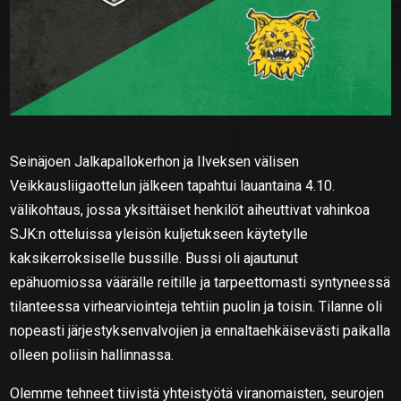
Seinäjoen Jalkapallokerhon ja Ilveksen välisen
Veikkausliigaottelun jälkeen tapahtui lauantaina 4.10.
välikohtaus, jossa yksittäiset henkilöt aiheuttivat vahinkoa
SJK:n otteluissa yleisön kuljetukseen käytetylle
kaksikerroksiselle bussille. Bussi oli ajautunut
epähuomiossa väärälle reitille ja tarpeettomasti syntyneessä
tilanteessa virhearviointeja tehtiin puolin ja toisin. Tilanne oli
nopeasti järjestyksenvalvojien ja ennaltaehkäisevästi paikalla
olleen poliisin hallinnassa.
Olemme tehneet tiivistä yhteistyötä viranomaisten, seurojen