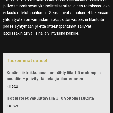
ja Ilves tuomitsevat yksiselitteisesti tällaisen toiminnan, joka
ei kuulu ottelutapahtumiin. Seurat ovat sitoutuneet tekemään
yhteistyötä sen varmistamiseksi, ettei vastaavia tilanteita
pääse syntymään, ja että ottelutapahtumat säilyvät
jatkossakin turvallisina ja viihtyisinä kaikille.
Tuoreimmat uutiset
Kesän siirtoikkunassa on nähty liikettä molempiin
suuntiin – päivitystä pelaajatilanteeseen
4.8.2026
Isot pisteet vakuuttavalla 3–0 voitolla HJK:sta
3.8.2026