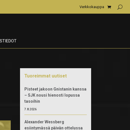
Verkkokauppa
STIEDOT
Tuoreimmat uutiset
Pisteet jakoon Gnistanin kanssa
– SJK nousi hienosti lopussa
tasoihin
7.8.2026
Alexander Wessberg
esiintymässä päivän ottelussa