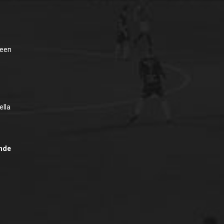
ueen
ella
Ahde