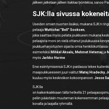
jälkeen jatketaan jälleen tiukkaa työntekoa
, sanoo Pa
SJK:lla sivussa kokeneit
Useiden omien nuorten lisäksi, mukana SJK:n rin
pelaaja
Wuttichai ”Bell” Sooksen
,
joka saattaa myös pelata joukkueen mukana keski
pelaajista moni on vielä ottanut joulukuussa kevy
joukkueharjoitusten sijasta omia henkilökohtaisia
esimerkiksi
Mihkel Aksalu, Mehmet Hetemaj
ja
M
myös
Jarkko Hurme
.
Ensi esiintymisensä SJK:n paidassa tekee kuitenk
maajoukkueeseen juuri valitut
Matej Hradecky
,
J
kuuluu myös keskiviikon kokoonpanoon.
Jesse Sa
SJK:lla
on kaikenkaikkiaan tällä hetkellä 21 pelaajasopim
peliin päästään muutaman kokeneemman pelaajan
kovalla ja laajalla ryhmällä.