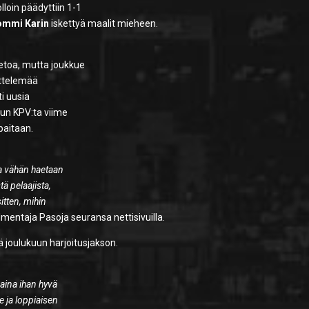
loin päädyttiin 1-1
ommi Karin
iskettyä maalit mieheen.
etoa, mutta joukkue
ittelemää
ti uusia
 kun KPV:ta viime
paitaan.
ja vähän haetaan
ä pelaajista,
itten, mihin
ntaja Pasoja seuransa nettisivuilla.
 joulukuun harjoitusjakson.
 aina ihan hyvä
e ja loppiaisen