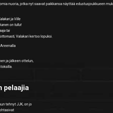
n omia nuoria, jotka nyt saavat paikkansa näyttää edustusjoukkueen mu
akari ja Ville
kanen on tullut
aja tai
lottomasti,
Valakari kertoo lopuksi.
 Areenalla
en ja jälkeen ottelun,
toksilla.
 pelaajia
un tehnyt JJK, on jo
kohtasivat