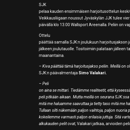
SJK
pelaa kauden ensimmäisen harjoitusottelun keskiv
Veikkausliigaan noussut Jyväskylän JJK tulee vier
päivällä klo 13.00 Wallsport Areenalla. Peliin on v
Ottelu
päättää samalla SJK:n joulukuun harjoitusjakson j
jälkeen joulutauolle. Tositoimiin palataan jälleen
maanantaina.
–
Kiva päättää tämä harjoitusjakso peliin. Meillä on ol
SJK:n päävalmentaja
Simo Valakari.
–
Peli
on aina se mittari. Tiedämme realiteetit, että kysee
peli pitkään aikaan. Mutta meillä on seurana SJK:ssa t
mitä me haluamme saavuttaa ja tietty taso mitä me 
Tullaan silti näkemään paljon vaihtoja, paljon nuoria p
kokeilemme varmasti paljon erilaisia juttuja. Sitä va
alkukauden pelit ovat
, Valakari jatkaa, arvioiden pel