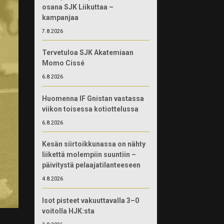
osana SJK Liikuttaa –
kampanjaa
7.8.2026
Tervetuloa SJK Akatemiaan
Momo Cissé
6.8.2026
Huomenna IF Gnistan vastassa
viikon toisessa kotiottelussa
6.8.2026
Kesän siirtoikkunassa on nähty
liikettä molempiin suuntiin –
päivitystä pelaajatilanteeseen
4.8.2026
Isot pisteet vakuuttavalla 3–0
voitolla HJK:sta