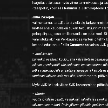
harjoitusottelussa myös viime tammikuussa ja tuol
-tasapeliin,
Youness Rahimin
ja JJK:n kapteeni
T
Juha Pasojan
valmentamasta JJK:sta ei vielä ole tarkeemmin ti
luottaa ensi kaudellakin tiukan talouskuurin määr
pelaajalinjaa, jossa omilla nuorilla on suuri rooli. Sil
vahvistuksiakin on Veikkausliigaa varten jo tehty,
kesänä edustanut
Felilx Gustavsson
vaihtoi JJK-
–
Joulukuuhun
kuitenkin osaltaan kuuluu, että katsastetaan pelaajia 
oikeaa treenirytmiä. Me aloitetaan katsastaminen niist
jotka viime kaudella ansaitsivat nousun ja katsotaan s
tarvitaan vahvistuksia muualta,
kommmentoi päävalme
Myös JJK:lle keskiviikon SJK-kohtaaminen päättää
–
Monta
vuotta jo ollaan pelattu vastakkain talvella ja se onkin
talvinen tasomittari. Pelin jälkeen jäädään joululomall