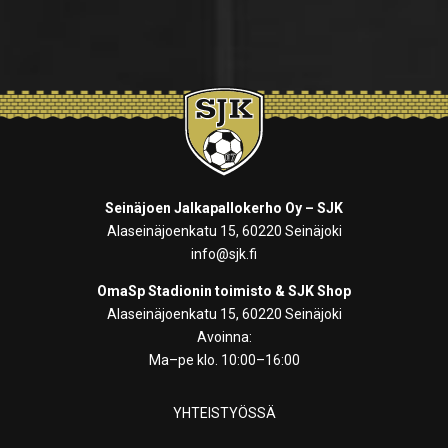
Seinäjoen Jalkapallokerho Oy – SJK
Alaseinäjoenkatu 15, 60220 Seinäjoki
info@sjk.fi
OmaSp Stadionin toimisto & SJK Shop
Alaseinäjoenkatu 15, 60220 Seinäjoki
Avoinna:
Ma–pe klo. 10:00–16:00
YHTEISTYÖSSÄ