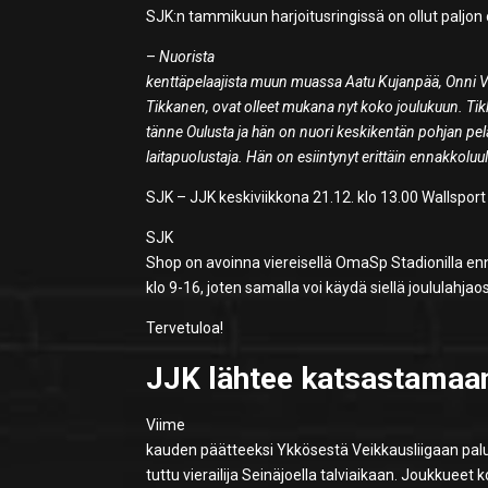
SJK:n tammikuun harjoitusringissä on ollut paljo
–
Nuorista
kenttäpelaajista muun muassa Aatu Kujanpää, Onni Val
Tikkanen, ovat olleet mukana nyt koko joulukuun. Tik
tänne Oulusta ja hän on nuori keskikentän pohjan pela
laitapuolustaja. Hän on esiintynyt erittäin ennakkoluu
SJK – JJK keskiviikkona 21.12. klo 13.00 Wallsport
SJK
Shop on avoinna viereisellä OmaSp Stadionilla enn
klo 9-16, joten samalla voi käydä siellä joululahjaos
Tervetuloa!
JJK lähtee katsastamaan
Viime
kauden päätteeksi Ykkösestä Veikkausliigaan palu
tuttu vierailija Seinäjoella talviaikaan. Joukkueet 