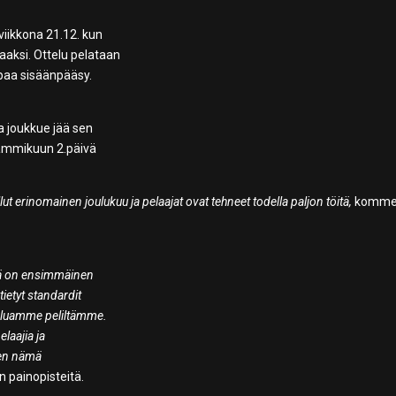
iikkona 21.12. kun
aaksi. Ottelu pelataan
apaa sisäänpääsy.
a joukkue jää sen
 tammikuun 2.päivä
lut erinomainen joulukuu ja pelaajat ovat tehneet todella paljon töitä,
komme
ssä on ensimmäinen
ietyt standardit
haluamme peliltämme.
elaajia ja
rten nämä
in painopisteitä.