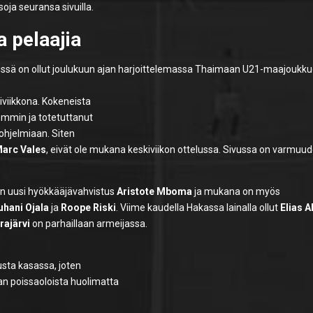
soja seuransa sivuilla.
a pelaajia
gissä on ollut joulukuun ajan harjoittelemassa Thaimaan U21-maajoukk
viikkona. Kokeneista
emmin ja totetuttanut
 ohjelmiaan. Siten
arc Vales
, eivät ole mukana keskiviikon ottelussa. Sivussa on varmuud
in uusi hyökkääjävahvistus
Aristote Mboma
ja mukana on myös
uhani Ojala
ja
Roope Riski
. Viime kaudella Hakassa lainalla ollut
Elias 
rajärvi
on parhaillaan armeijassa.
usta kasassa, joten
 poissaoloista huolimatta