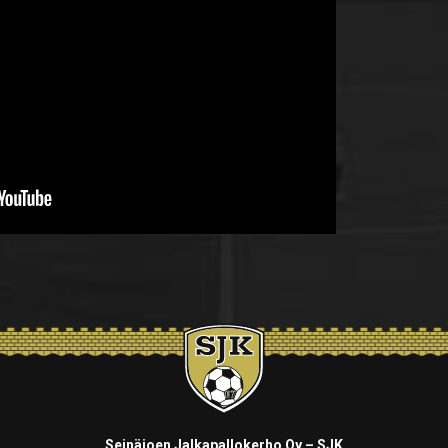
Seinäjoen Jalkapallokerho Oy – SJK