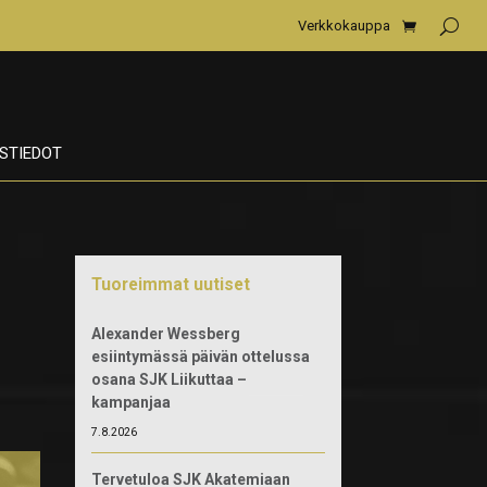
Verkkokauppa
STIEDOT
Tuoreimmat uutiset
Alexander Wessberg
esiintymässä päivän ottelussa
osana SJK Liikuttaa –
kampanjaa
7.8.2026
Tervetuloa SJK Akatemiaan