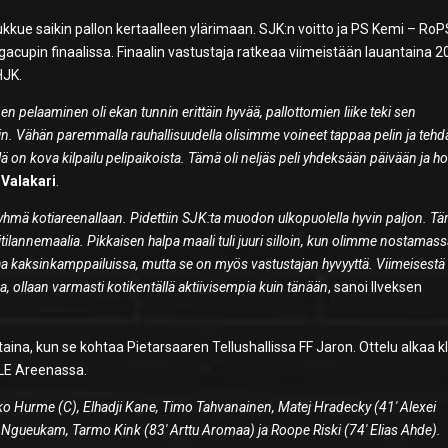
 joukkue saikin pallon kertaalleen ylärimaan. SJK:n voitto ja PS Kemi – Ro
iigacupin finaalissa. Finaalin vastustaja ratkeaa viimeistään lauantaina 20
HJK.
n pelaaminen oli ekan tunnin erittäin hyvää, pallottomien liike teki sen
yvin. Vähän paremmalla rauhallisuudella olisimme voineet tappaa pelin ja tehd
 on kova kilpailu pelipaikoista. Tämä oli neljäs peli yhdeksään päivään ja
o
Valakari
.
ryhmä kotiareenallaan. Pidettiin SJK:ta muodon ulkopuolella hyvin paljon. Tä
litilannemaalia. Pikkaisen halpa maali tuli juuri silloin, kun olimme nostamas
jaa kaksinkamppailuissa, mutta se on myös vastustajan hyvyyttä. Viimeisestä
, ollaan varmasti kotikentällä aktiivisempia kuin tänään
, sanoi Ilveksen
aina, kun se kohtaa Pietarsaaren Tellushallissa FF Jaron. Ottelu alkaa k
YLE Areenassa.
Hurme (C), Elhadji Kane, Timo Tahvanainen, Matej Hradecky (41′ Alexei
o Ngueukam, Tarmo Kink (83′ Arttu Aromaa) ja Roope Riski (74′ Elias Ahde).