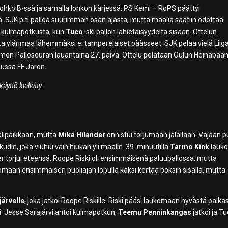
ohko B-ssä ja samalla lohkon kärjessä. PS Kemi – RoPS päättyi
sa. SJK piti palloa suurimman osan ajasta, mutta maalia saatiin odottaa
tui kulmapotkusta, kun
Tuco
iski pallon lähietäisyydeltä sisään. Ottelun
utta ylärimaa lähemmäksi ei tamperelaiset päässeet. SJK pelaa vielä Liig
men Palloseuran lauantaina 27. päivä. Ottelu pelataan Oulun Heinäpää
lussa FF Jaron.
yttö kielletty.
alipaikkaan, mutta
Mika Hilander
onnistui torjumaan jalallaan. Vajaan 
udin, joka viuhui vain hiukan yli maalin. 39. minuutilla
Tarmo Kink
lauko
r torjui eteensä. Roope Riski oli ensimmäisenä paluupallossa, mutta
omaan ensimmäisen puoliajan lopulla kaksi kertaa boksin sisällä, mutta
järvelle
, joka jatkoi Roope Riskille. Riski pääsi laukomaan hyvästä paika
i. Jesse Sarajärvi antoi kulmapotkun,
Teemu Penninkangas
jatkoi ja T