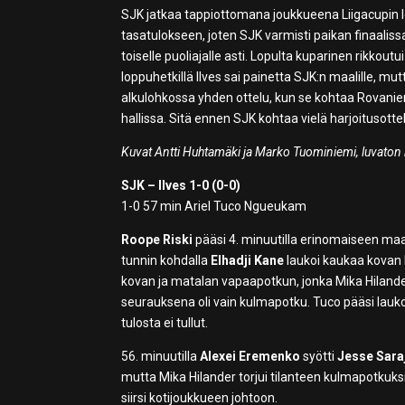
SJK jatkaa tappiottomana joukkueena Liigacupin l
tasatulokseen, joten SJK varmisti paikan finaalis
toiselle puoliajalle asti. Lopulta kuparinen rikkou
loppuhetkillä Ilves sai painetta SJK:n maalille, m
alkulohkossa yhden ottelu, kun se kohtaa Rovanie
hallissa. Sitä ennen SJK kohtaa vielä harjoitusotte
Kuvat Antti Huhtamäki ja Marko Tuominiemi, luvaton kä
SJK – Ilves 1-0 (0-0)
1-0 57 min Ariel Tuco Ngueukam
Roope Riski
pääsi 4. minuutilla erinomaiseen ma
tunnin kohdalla
Elhadji Kane
laukoi kaukaa kovan k
kovan ja matalan vapaapotkun, jonka Mika Hilande
seurauksena oli vain kulmapotku. Tuco pääsi lauk
tulosta ei tullut.
56. minuutilla
Alexei Eremenko
syötti
Jesse Sara
mutta Mika Hilander torjui tilanteen kulmapotkuks
siirsi kotijoukkueen johtoon.