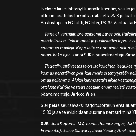
Ilveksen kiri ei lähtenyt kunnolla käyntiin, vaikka
ottelun tasatulos tarkoittaa sitä, että SJK pelaa L
Vastustaja on FC Lahti, FC Inter, PK-35 Vantaa tai 
–
Tämä oli varmaan pre-seasonin paras peli. Pallolline
mahdolliseksi. Tehtiin maali ja puolustettiin loppu h
enemmän maaleja. Koposelta erinomainen peli, meillä
parani koko ajan
, sanoi SJK:n päävalmentaja Sim
–
Tiedettiin, että vastassa on isokokoinen laadukas 
kolmas perättäinen peli, kun meille ei tehty yhtään pe
omaa peliämme. Aluksi kunnioitettiin liikaa vastusta
ottelusta KuPSia vastaan haetaan ensimmäistä voittoa
päävalmentaja
Jarkko Wiss
.
SJK pelaa seuraavaksi harjoitusottelun ensi lauant
15.30 ja se televisioidaan suorana nettistriiminä 
SJK:
Jere Koponen MV, Teemu Penninkangas, Jarkko 
Eremenko), Jesse Sarajärvi, Jussi Vasara, Ariel Tuc