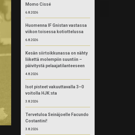
Momo Cissé
6.8.2026
Huomenna IF Gnistan vastassa
viikon toisessa kotiottelussa
6.8.2026
Kesän siirtoikkunassa on nähty
liikettä molempiin suuntiin –
päivitystä pelaajatilanteeseen
4.8.2026
Isot pisteet vakuuttavalla 3–0
voitolla HJK:sta
3.8.2026
Tervetuloa Seinäjoelle Facundo
Costantini!
3.8.2026