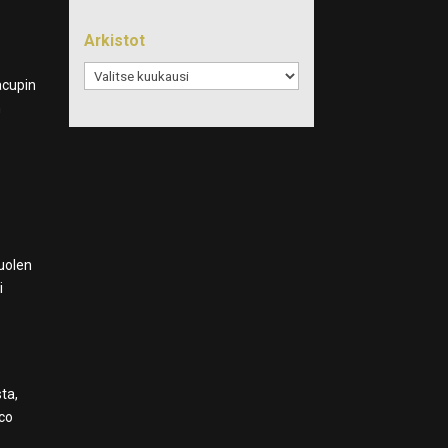
Arkistot
Arkistot
acupin
n
puolen
i
sta,
uco