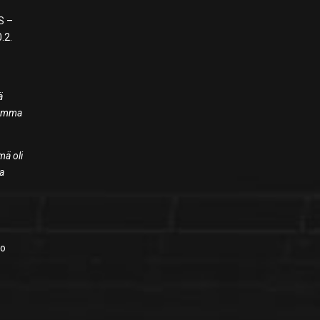
PS –
.2.
ä
 homma
mä oli
sa
lo