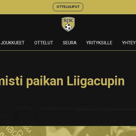
OTTELULIPUT
JOUKKUEET
OTTELUT
SEURA
YRITYKSILLE
YHTEY
misti paikan Liigacupin