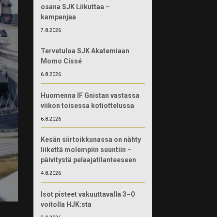
osana SJK Liikuttaa –
kampanjaa
7.8.2026
Tervetuloa SJK Akatemiaan
Momo Cissé
6.8.2026
Huomenna IF Gnistan vastassa
viikon toisessa kotiottelussa
6.8.2026
Kesän siirtoikkunassa on nähty
liikettä molempiin suuntiin –
päivitystä pelaajatilanteeseen
4.8.2026
Isot pisteet vakuuttavalla 3–0
voitolla HJK:sta