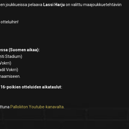
den joukkueissa pelaava
Lassi Harju
on valittu maajoukkuetehtäviin
otteluihin!
essa (Suomen aikaa):
ziti Stadium)
Vokrri)
dil Vokrri)
iimaamiseen.
U16-poikien otteluiden aikataulut:
ettuna
Palloliiton Youtube-kanavalta
.