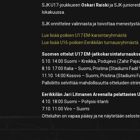
SJK U17-joukkueen
Oskari Raiski
ja SJK-juniorei
lokakuussa.
SJK onnittelee valinnasta ja toivottaa menestystä 
Lue lisää poikien U17 EM-karsintaryhmästä
Lue lisää U16-poikien Eerikkilän turnausryhmästä
Suomen ottelut U17 EM-jatkokarsintaturnauks
5.10. 14:00 Suomi – Kreikka, Podujevo (Zahir Paja
8.10. 17:00 Italia – Suomi, Pristina (Stadiumi Fadil 
11.10. 14:00 Kosovo – Suomi, Pristina (Stadiumi Fa
Palloliitto selvittää mahdollisuutta otteluiden str
Eerikkilän Jari Litmanen Areenalla pelattavien 
4.10. 18:00 Suomi – Pohjois-Irlanti
7.10. 11:00 Viro – Suomi
Otteluihin on vapaa pääsy ja ne näytetään selost