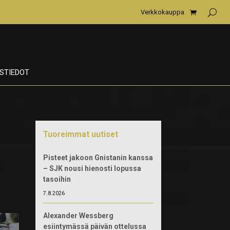
Verkkokauppa
STIEDOT
Tuoreimmat uutiset
Pisteet jakoon Gnistanin kanssa
– SJK nousi hienosti lopussa
tasoihin
7.8.2026
Alexander Wessberg
esiintymässä päivän ottelussa