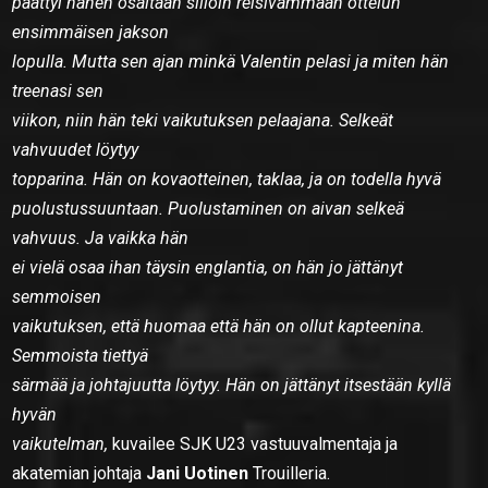
päättyi hänen osaltaan silloin reisivammaan ottelun
ensimmäisen jakson
lopulla. Mutta sen ajan minkä Valentin pelasi ja miten hän
treenasi sen
viikon, niin hän teki vaikutuksen pelaajana. Selkeät
vahvuudet löytyy
topparina. Hän on kovaotteinen, taklaa, ja on todella hyvä
puolustussuuntaan. Puolustaminen on aivan selkeä
vahvuus. Ja vaikka hän
ei vielä osaa ihan täysin englantia, on hän jo jättänyt
semmoisen
vaikutuksen, että huomaa että hän on ollut kapteenina.
Semmoista tiettyä
särmää ja johtajuutta löytyy. Hän on jättänyt itsestään kyllä
hyvän
vaikutelman,
kuvailee SJK U23 vastuuvalmentaja ja
akatemian johtaja
Jani Uotinen
Trouilleria.