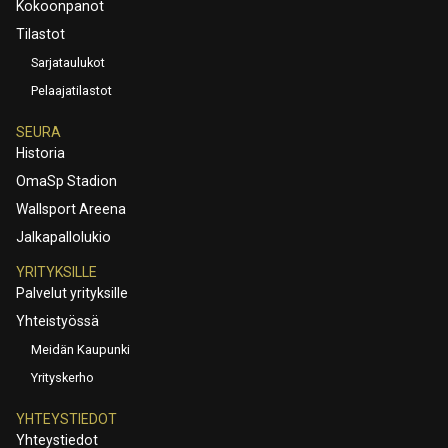
Kokoonpanot
Tilastot
Sarjataulukot
Pelaajatilastot
SEURA
Historia
OmaSp Stadion
Wallsport Areena
Jalkapallolukio
YRITYKSILLE
Palvelut yrityksille
Yhteistyössä
Meidän Kaupunki
Yrityskerho
YHTEYSTIEDOT
Yhteystiedot