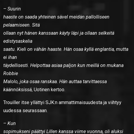
–
Suurin
haaste on saada yhteinen sävel meidän pallolliseen
pelaamiseen. Sitä
ollaan nyt hänen kanssaan käyty läpi ja ollaan selkeitä
edistysaskelia
saatu. Kieli on vähän haaste. Hän osaa kyllä englantia, mutta
ei ihan
täydellisesti. Helpottaa asiaa paljon kun meillä on mukana
Robbie
Malolo, joka osaa ranskaa. Hän auttaa tarvittaessa
käännöksissä
, Uotinen kertoo.
Trouiller itse yllättyi SJK:n ammattimaisuudesta ja viihtyy
uudessa seurassaan.
–
Kun
sopimukseni päättyi Lillen kanssa viime vuonna, oli aluksi