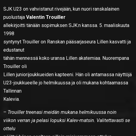
SJK U23 on vahvistanut rivejään, kun nuori ranskalainen
puolustaja
Valentin Trouiller
allekirjoitti tänään sopimuksen SJK:n kanssa. 5. maaliskuuta
1998
syntynyt Trouiller on Ranskan pääsarjaseura Lillen kasvatti ja
edustanut
tähän mennessä koko uransa Lillen akatemiaa. Nuorempana
Trouiller oli
Lillen juniorijoukkueiden kapteeni. Hän oli antamassa näyttöjä
U23-joukkueelle jo helmikuussa ja oli mukana kohtaamassa
Tallinnan
Kalevia.
–
Trouiller treenasi meidän mukana helmikuussa noin
viikon verran ja pelasi lopuksi Kalev-matsin. Valitettavasti se
ottelu