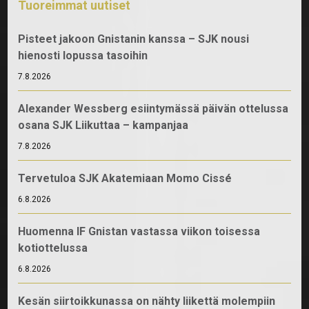
Tuoreimmat uutiset
Pisteet jakoon Gnistanin kanssa – SJK nousi
hienosti lopussa tasoihin
7.8.2026
Alexander Wessberg esiintymässä päivän ottelussa
osana SJK Liikuttaa – kampanjaa
7.8.2026
Tervetuloa SJK Akatemiaan Momo Cissé
6.8.2026
Huomenna IF Gnistan vastassa viikon toisessa
kotiottelussa
6.8.2026
Kesän siirtoikkunassa on nähty liikettä molempiin