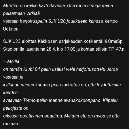
Muuten on kaikki käytettävissä. Osa menee perjantaina
pelaamaan Virkiää
vastaan harjoituspelin SJK U20 joukkueen kanssa
, kertoo
Uotinen.
SJK U23 aloittaa Kakkosen sarjakauden kotikentällä OmaSp
Stadionilla lauantaina 28.4. klo 17:00 ja kohtaa silloin TP-47:n.
–
Meillä
on tämän Klubi 04 pelin lisäksi vielä harjoitusottelu Jaroa
vastaan ja
kyllähän näiden kahden pelin tarkoitus on, että löydettäisiin
kauden
avaavaan Tornio-peliin ihanne avauskokoonpano. Kilpailu
peliajasta on
oikeasti positiivinen ongelma. Meidän etu on myös se että
meidän