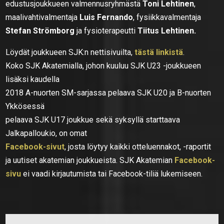
edustusjoukkueen valmennusryhmästä
Toni Lehtinen
,
maalivahtivalmentaja
Luis Fernando
, fysiikkavalmentaja
Stefan Strömborg
ja fysioterapeutti
Tiitus Lehtinen.
Löydät joukkueen SJK:n nettisivuilta,
tästä linkistä
.
Koko SJK Akatemialla, johon kuuluu SJK U23 -joukkueen
lisäksi kaudella
2018 A-nuorten SM-sarjassa pelaava SJK U20 ja B-nuorten
Ykkösessä
pelaava SJK U17 joukkue sekä syksyllä starttaava
Jalkapalloukio, on omat
Facebook-sivut
, josta löytyy kaikki otteluennakot, -raportit
ja uutiset akatemian joukkueista. SJK Akatemian
Facebook-
sivu
ei vaadi kirjautumista tai Facebook-tiliä lukemiseen.