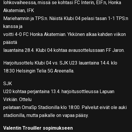
lohkovaiheessa, missä se kohtasi FC Interin, EIF:n, Honka
Akatemian, IFK
Mariehamnin ja TPS:n. Näistä Klubi 04 pelasi tasan 1-1 TPS:n
kanssa ja
voitti 4-0 FC Honka Akatemian. Ykkönen alkaa kahden viikon
päästä
lauantaina 28.4. Klubi 04 kohtaa avausottelussaan FF Jaron.
Harjoitusottelu Klubi 04 vs. SJK U23 lauantaina 14.4. klo
18:30 Helsingin Telia 5G Areenalla.
SJK
U20 kohtaa perjantaina 13.4. harjoitusottleussa Lapuan
Virkiän. Ottelu
pelataan OmaSp Stadionilla klo 18:00. Palvelut eivät ole auki
stadionilla, mutta paikalle on vapaa pääsy.
Valentin Trouiller sopimukseen