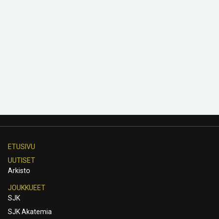
ETUSIVU
UUTISET
Arkisto
JOUKKUEET
SJK
SJK Akatemia