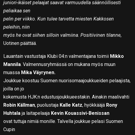
juniori-ikäiset pelaajat saavat varmuudella säännöllisesti
peliaikaa sen
pelin per viikko. Kun tulee tarvetta miesten Kakkosen
peleihin, niin
myös he ovat siihen silloin valmiina. Positiivinen tilanne
,
Uotinen päättää.
Lauantain vastustaja Klubi 04:n valmentajana toimii
Mikko
Mannila
. Valmennusryhmässä on mukana myös muun
muassa
Mika Väyrynen.
Joukkue koostuu Suomen nuorisomaajoukkueiden pelaajista,
joilla on jo
kokemusta HJK:n edustusjoukkueestakin. Ainakin maalivahti
Robin Källman
, puolustaja
Kalle Katz
, hyökkääjä
Rony
Huhtala
ja laitapelaaja
Kevin Kouassivi-Benissan
ovat tuttuja nimiä monille. Talvella joukkue pelasi Suomen
Cupin