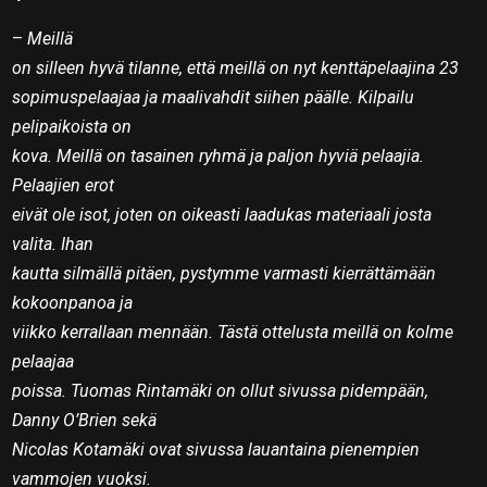
–
Meillä
on silleen hyvä tilanne, että meillä on nyt kenttäpelaajina 23
sopimuspelaajaa ja maalivahdit siihen päälle. Kilpailu
pelipaikoista on
kova. Meillä on tasainen ryhmä ja paljon hyviä pelaajia.
Pelaajien erot
eivät ole isot, joten on oikeasti laadukas materiaali josta
valita. Ihan
kautta silmällä pitäen, pystymme varmasti kierrättämään
kokoonpanoa ja
viikko kerrallaan mennään. Tästä ottelusta meillä on kolme
pelaajaa
poissa. Tuomas Rintamäki on ollut sivussa pidempään,
Danny O’Brien sekä
Nicolas Kotamäki ovat sivussa lauantaina pienempien
vammojen vuoksi.