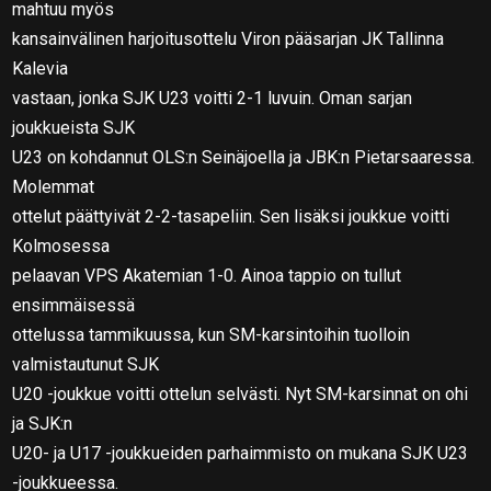
mahtuu myös
kansainvälinen harjoitusottelu Viron pääsarjan JK Tallinna
Kalevia
vastaan, jonka SJK U23 voitti 2-1 luvuin. Oman sarjan
joukkueista SJK
U23 on kohdannut OLS:n Seinäjoella ja JBK:n Pietarsaaressa.
Molemmat
ottelut päättyivät 2-2-tasapeliin. Sen lisäksi joukkue voitti
Kolmosessa
pelaavan VPS Akatemian 1-0. Ainoa tappio on tullut
ensimmäisessä
ottelussa tammikuussa, kun SM-karsintoihin tuolloin
valmistautunut SJK
U20 -joukkue voitti ottelun selvästi. Nyt SM-karsinnat on ohi
ja SJK:n
U20- ja U17 -joukkueiden parhaimmisto on mukana SJK U23
-joukkueessa.