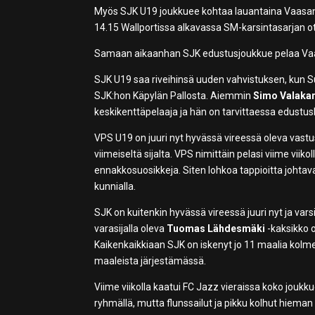
Myös SJK U19 joukkuee kohtaa lauantaina Vaasan
14.15 Wallportissa alkavassa SM-karsintasarjan o
Samaan aikaanhan SJK edustusjoukkue pelaa Vaas
SJK U19 saa riveihinsä uuden vahvistuksen, kun 
SJK:hon Käpylän Pallosta. Aiemmin
Simo Valakar
keskikenttäpelaaja ja hän on tarvittaessa edustus
VPS U19 on juuri nyt hyvässä vireessä oleva vastu
viimeiseltä sijalta. VPS nimittäin pelasi viime viik
ennakkosuosikkeja. Siten lohkoa tappioitta johtaval
kunnialla.
SJK on kuitenkin hyvässä vireessä juuri nyt ja va
varasijalla oleva
Tuomas Lähdesmäki
-kaksikko o
Kaikenkaikkiaan SJK on iskenyt jo 11 maalia kolme
maaleista järjestämässä.
Viime viikolla kaatui FC Jazz vieraissa koko jouk
ryhmällä, mutta flunssailut ja pikku kolhut hieman