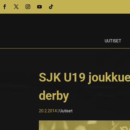
UUTISET
SJK U19 joukku
derby
20.2.2014
|
Uutiset