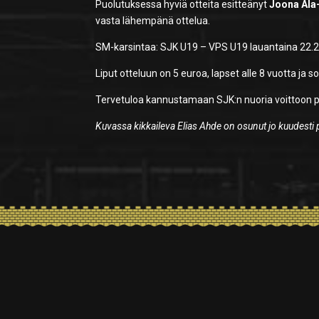
Puolutuksessa hyviä otteita esitteänyt
Joona Ala
vasta lähempänä ottelua.
SM-karsintaa: SJK U19 – VPS U19 lauantaina 22.2. 
Liput otteluun on 5 euroa, lapset alle 8 vuotta ja s
Tervetuloa kannustamaan SJK:n nuoria voittoon p
Kuvassa kikkaileva Elias Ahde on osunut jo kuudest