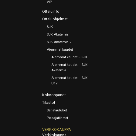
VIP
Otteluinfo
Otteluohjelmat
SJK
SJK Akatemia
SJK Akatemia 2
Aiemmat kaudet
Aiemmat kaudet – SJK
Aiemmat kaudet – SJK
Akatemia
Aiemmat kaudet – SJK
U17
Kokoonpanot
Tilastot
Sarjataulukot
Pelaajatilastot
VERKKOKAUPPA
Verkkokauppa