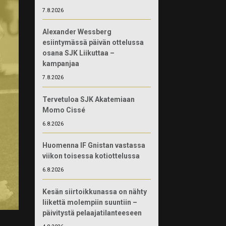
7.8.2026
Alexander Wessberg
esiintymässä päivän ottelussa
osana SJK Liikuttaa –
kampanjaa
7.8.2026
Tervetuloa SJK Akatemiaan
Momo Cissé
6.8.2026
Huomenna IF Gnistan vastassa
viikon toisessa kotiottelussa
6.8.2026
Kesän siirtoikkunassa on nähty
liikettä molempiin suuntiin –
päivitystä pelaajatilanteeseen