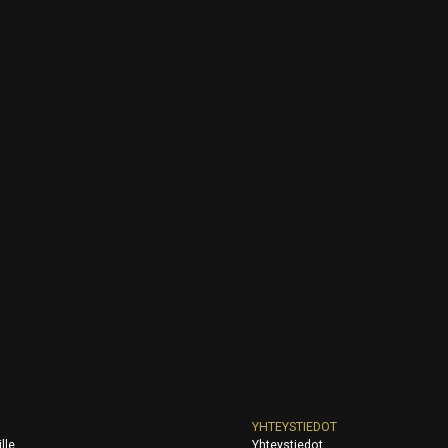
YHTEYSTIEDOT
lle
Yhteystiedot