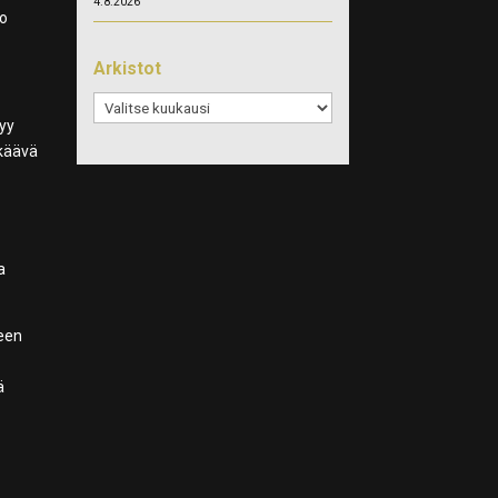
4.8.2026
lo
Arkistot
Arkistot
tyy
kkäävä
a
een
ä
ä