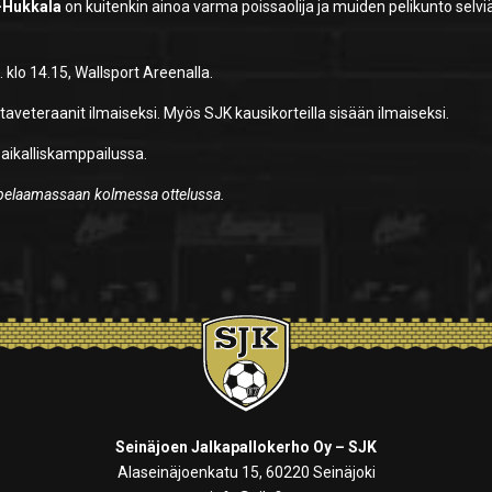
-Hukkala
on kuitenkin ainoa varma poissaolija ja muiden pelikunto selvi
klo 14.15, Wallsport Areenalla.
otaveteraanit ilmaiseksi. Myös SJK kausikorteilla sisään ilmaiseksi.
aikalliskamppailussa.
i pelaamassaan kolmessa ottelussa.
Seinäjoen Jalkapallokerho Oy – SJK
Alaseinäjoenkatu 15, 60220 Seinäjoki