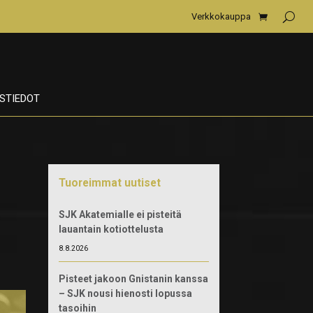
Verkkokauppa
STIEDOT
Tuoreimmat uutiset
SJK Akatemialle ei pisteitä
lauantain kotiottelusta
8.8.2026
Pisteet jakoon Gnistanin kanssa
– SJK nousi hienosti lopussa
tasoihin