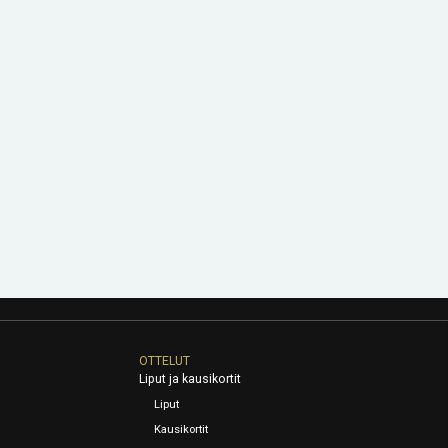
OTTELUT
Liput ja kausikortit
Liput
Kausikortit