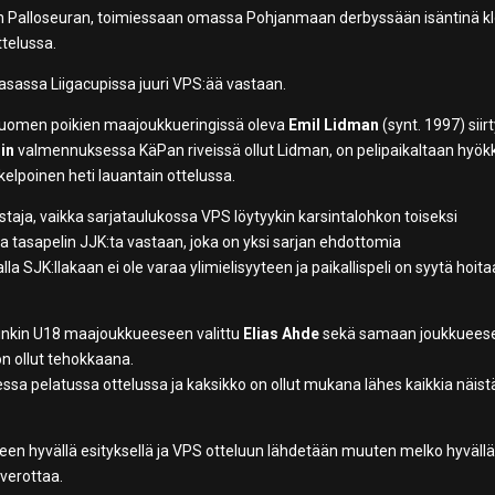
 Palloseuran, toimiessaan omassa Pohjanmaan derbyssään isäntinä k
ttelussa.
assa Liigacupissa juuri VPS:ää vastaan.
Suomen poikien maajoukkueringissä oleva
Emil Lidman
(synt. 1997) siir
in
valmennuksessa KäPan riveissä ollut Lidman, on pelipaikaltaan hyö
kelpoinen heti lauantain ottelussa.
staja, vaikka sarjataulukossa VPS löytyykin karsintalohkon toiseksi
olla tasapelin JJK:ta vastaan, joka on yksi sarjan ehdottomia
la SJK:llakaan ei ole varaa ylimielisyyteen ja paikallispeli on syytä hoita
rsinkin U18 maajoukkueeseen valittu
Elias Ahde
sekä samaan joukkuees
n ollut tehokkaana.
ssa pelatussa ottelussa ja kaksikko on ollut mukana lähes kaikkia näist
kueen hyvällä esityksellä ja VPS otteluun lähdetään muuten melko hyväll
 verottaa.