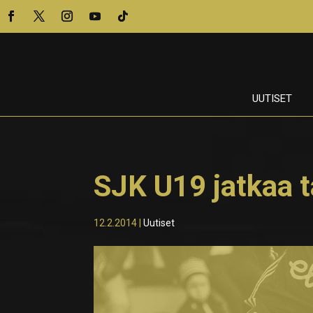
UUTISET
SJK U19 jatkaa 
12.2.2014
|
Uutiset