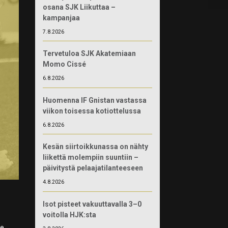
osana SJK Liikuttaa –
kampanjaa
7.8.2026
Tervetuloa SJK Akatemiaan
Momo Cissé
6.8.2026
Huomenna IF Gnistan vastassa
viikon toisessa kotiottelussa
6.8.2026
Kesän siirtoikkunassa on nähty
liikettä molempiin suuntiin –
päivitystä pelaajatilanteeseen
4.8.2026
Isot pisteet vakuuttavalla 3–0
voitolla HJK:sta
me