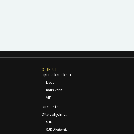
OTTELUT
Liput ja kausikortit
Liput
Kausikortit
VIP
Otteluinfo
Otteluohjelmat
SJK
SJK Akatemia