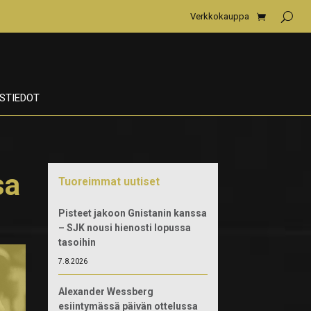
Verkkokauppa
STIEDOT
sa
Tuoreimmat uutiset
Pisteet jakoon Gnistanin kanssa
– SJK nousi hienosti lopussa
tasoihin
7.8.2026
Alexander Wessberg
esiintymässä päivän ottelussa