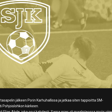
tasapelin jälkeen Porin Karhuhallissa ja jatkaa siten tappioitta SM-
ti Pohjoislohkon kärkeen.
oli Elias Ahde, joka osui kahdesti. Sama mies oli maalinteossa myös vii