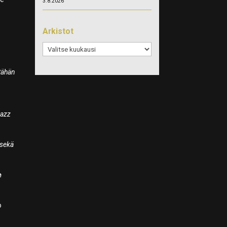
3.8.2026
Arkistot
Arkistot
 tähän
Jazz
 sekä
e
o