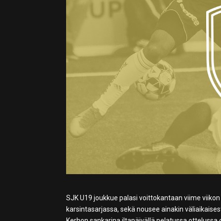
SJK U19 joukkue palasi voittokantaan viime viikon 
karsintasarjassa, sekä nousee ainakin väliaikaises
Kerhon sankarina iltapäivällä pelatussa ottelussa 