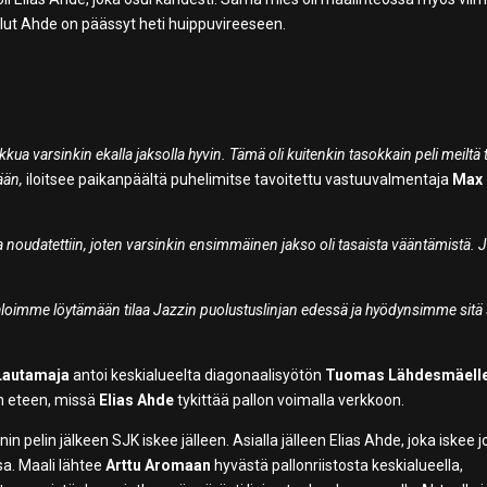
llut Ahde on päässyt heti huippuvireeseen.
iikkua varsinkin ekalla jaksolla hyvin. Tämä oli kuitenkin tasokkain peli meiltä
ään,
iloitsee paikanpäältä puhelimitse tavoitettu vastuuvalmentaja
Max
oita noudatettiin, joten varsinkin ensimmäinen jakso oli tasaista vääntämistä. 
 aloimme löytämään tilaa Jazzin puolustuslinjan edessä ja hyödynsimme sitä
Lautamaja
antoi keskialueelta diagonaalisyötön
Tuomas Lähdesmäell
in eteen, missä
Elias Ahde
tykittää pallon voimalla verkkoon.
nin pelin jälkeen SJK iskee jälleen. Asialla jälleen Elias Ahde, joka iskee j
. Maali lähtee
Arttu Aromaan
hyvästä pallonriistosta keskialueella,