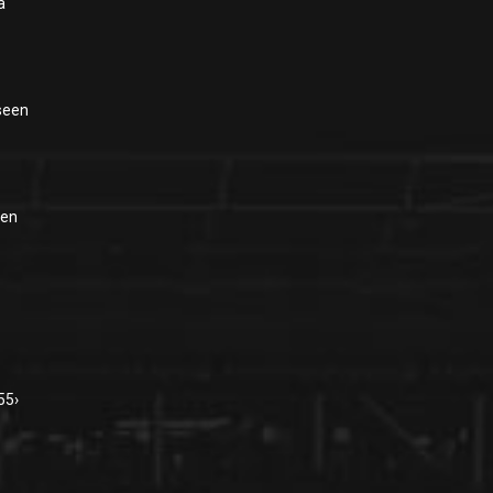
a
seen
nen
55›