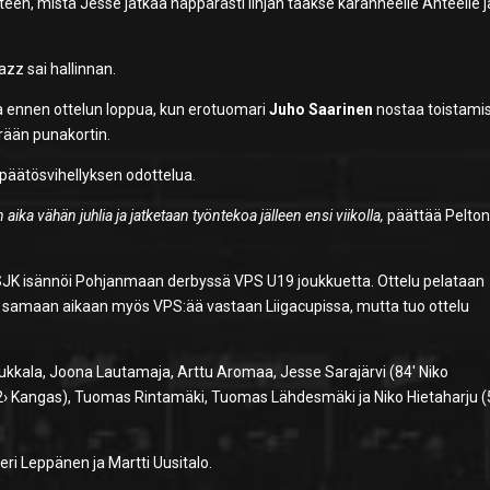
teen, mistä Jesse jatkaa näppärästi linjan taakse karanneelle Ahteelle j
azz sai hallinnan.
a ennen ottelun loppua, kun erotuomari
Juho Saarinen
nostaa toistami
rään punakortin.
päätösvihellyksen odottelua.
 aika vähän juhlia ja jatketaan työntekoa jälleen ensi viikolla,
päättää Pelto
in SJK isännöi Pohjanmaan derbyssä VPS U19 joukkuetta. Ottelu pelataan
a samaan aikaan myös VPS:ää vastaan Liigacupissa, mutta tuo ottelu
ukkala, Joona Lautamaja, Arttu Aromaa, Jesse Sarajärvi (84′ Niko
2› Kangas), Tuomas Rintamäki, Tuomas Lähdesmäki ja Niko Hietaharju (
ri Leppänen ja Martti Uusitalo.