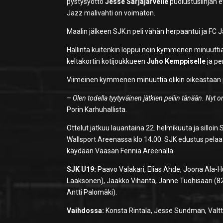
pystysyöttö
Jesse Sarjajärvelle
puolustuslinjan e
Jazz malivahti on voimaton.
Maalin jälkeen SJK:n peli vähän herpaantui ja FC J
Hallinta kuitenkin loppui noin kymmenen minuutti
keltakortin kotijoukkueen
Juho Kemppiselle
ja pe
Viimeinen kymmenen minuuttia olikin oikeastaan 
–
Olen todella tyytyväinen jätkien peliin tänään. Nyt on
Porin Karhuhallista.
Ottelut jatkuu lauantaina 22. helmikuuta ja sillo
Wallsport Areenassa klo 14.00. SJK edustus pela
käydään Vaasan Fennia Areenalla.
SJK U19:
Paavo Valakari, Elias Ahde, Joona Ala-H
Laaksonen), Jaakko Vihanta, Janne Tuohisaari (8
Antti Palomäki).
Vaihdossa:
Konsta Rintala, Jesse Sundman, Valtte