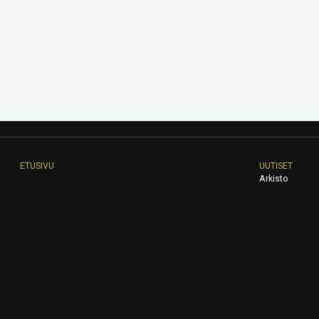
ETUSIVU
UUTISET
Arkisto