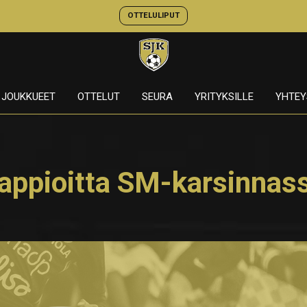
OTTELULIPUT
JOUKKUEET
OTTELUT
SEURA
YRITYKSILLE
YHTEY
tappioitta SM-karsinnas