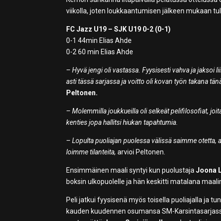
viikolla, joten loukkaantumisen jälkeen mukaan tu
FC Jazz U19 – SJK U19 0-2 (0-1)
0-1 44min Elias Ahde
0-2 60 min Elias Ahde
–
Hyvä jengi oli vastassa. Fyysisesti vahva ja jaksoi l
asti tässä sarjassa ja voitto oli kovan työn takana tän
Peltonen.
–
Molemmilla joukkueilla oli selkeät pelifilosofiat, j
kenties jopa hallitsi hiukan tapahtumia.
–
Lopulta puoliajan puolessa välissä saimme otetta,
loimme tilanteita,
arvioi Peltonen.
Ensimmäinen maali syntyi kun puolustaja
Joona 
boksin ulkopuolelle ja hän keskitti matalana maal
Peli jatkui fyysisenä myös toisella puoliajalla ja tun
kauden kuudennen osumansa SM-Karsintasarjassa