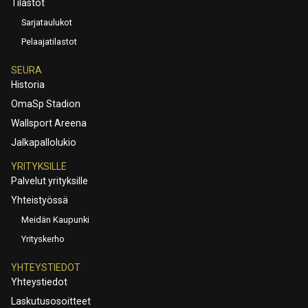
Tilastot
Sarjataulukot
Pelaajatilastot
SEURA
Historia
OmaSp Stadion
Wallsport Areena
Jalkapallolukio
YRITYKSILLE
Palvelut yrityksille
Yhteistyössä
Meidän Kaupunki
Yrityskerho
YHTEYSTIEDOT
Yhteystiedot
Laskutusosoitteet