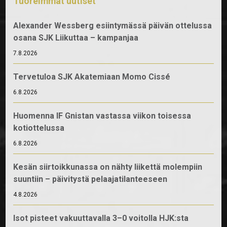
Tuoreimmat uutiset
Alexander Wessberg esiintymässä päivän ottelussa
osana SJK Liikuttaa – kampanjaa
7.8.2026
Tervetuloa SJK Akatemiaan Momo Cissé
6.8.2026
Huomenna IF Gnistan vastassa viikon toisessa
kotiottelussa
6.8.2026
Kesän siirtoikkunassa on nähty liikettä molempiin
suuntiin – päivitystä pelaajatilanteeseen
4.8.2026
Isot pisteet vakuuttavalla 3–0 voitolla HJK:sta