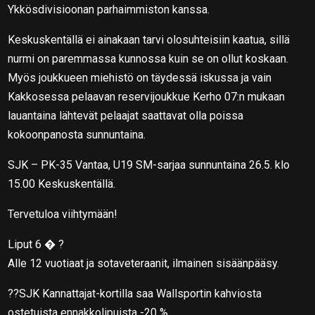
Ykkösdivisioonan parhaimmiston kanssa.
Keskuskentällä ei ainakaan tarvi olosuhteisiin kaatua, sillä
nurmi on paremmassa kunnossa kuin se on ollut koskaan.
Myös joukkueen miehistö on täydessä iskussa ja vain
Kakkosessa pelaavan reservijoukkue Kerho 07:n mukaan
lauantaina lähtevät pelaajat saattavat olla poissa
kokoonpanosta sunnuntaina.
SJK – PK-35 Vantaa, U19 SM-sarjaa sunnuntaina 26.5. klo
15.00 Keskuskentällä.
Tervetuloa viihtymään!
Liput 6 � ?
Alle 12 vuotiaat ja sotaveteraanit, ilmainen sisäänpääsy.
??SJK Kannattajat-kortilla saa Wallsportin kahviosta
ostetuista ennakkolipuista -20 %.