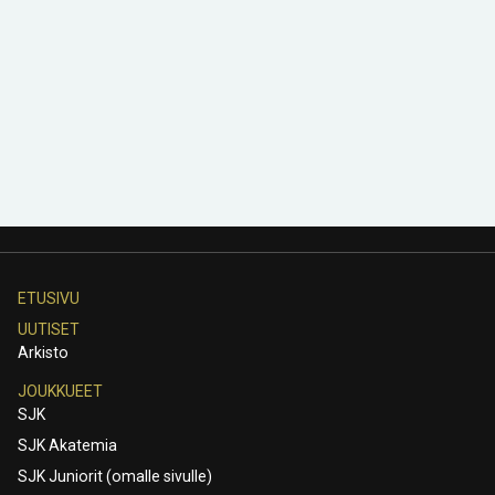
ETUSIVU
UUTISET
Arkisto
JOUKKUEET
SJK
SJK Akatemia
SJK Juniorit (omalle sivulle)