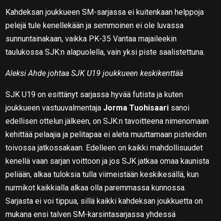
Kahdeksan joukkueen SM-sarjassa ei kuitenkaan helppoja
pelejä tule kenellekään ja semmoinen ei ole luvassa
sunnuntainakaan, vaikka PK-35 Vantaa majaileekin
taulukossa SJK:n alapuolella, vain yksi piste saalistettuna.
Aleksi Ahde johtaa SJK U19 joukkueen keskikenttää
SJK U19 on esittänyt sarjassa hyvää futista ja kuten
joukkueen vastuuvalmentaja
Jorma Tuohisaari
sanoi
edellisen ottelun jälkeen, on SJK:n tavoitteena nimenomaan
kehittää pelaajia ja pelitapaa ei aleta muuttamaan pisteiden
toivossa jatkossakaan. Edelleen on kaikki mahdollisuudet
kenellä vaan sarjan voittoon ja jos SJK jatkaa omaa kaunista
peliään, alkaa tuloksia tulla viimeistään keskikesällä, kun
nurmikot kaikkialla alkaa olla paremmassa kunnossa.
Sarjasta ei voi tippua, sillä kaikki kahdeksan joukkuetta on
mukana ensi talven SM-karsintasarjassa yhdessä