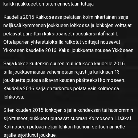
kaikki joukkueet on siten ennestään tuttuja.
Kaudella 2015 Kakkosessa pelataan kolminkertainen sarja
neljässä kymmenen joukkueen lohkossa ja lohkojen voittajat
pelaavat pareittain kaksiosaiset nousukarsintafinaalit.
Otteluparien yhteistuloksilla ratkotut voittajat nousevat
Ykköseen kaudelle 2016. Kaksi joukkuetta nousee Ykköseen.
Sarja kokee kuitenkin suuren mullistuksen kaudelle 2016,
sillä joukkuemäärää vähennetään rajusti ja kaikkiaan 13
joukkuetta putoaa alkavan kauden päätteeksi kolmoseen.
Kaudella 2016 sarja on tarkoitus pelata vain kolmessa
lohkossa.
Siten kauden 2015 lohkojen sijalle kahdeksan tai huonommin
sijoittuneet joukkueet putoavat suoraan Kolmoseen. Lisäksi
Kolmoseen putoaa neljän lohkon huonoin seitsemännelle
sijalle sijoittunut joukkue.