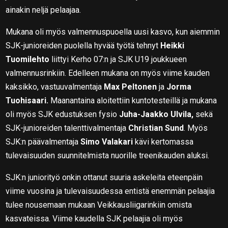
ainakin neljä pelaajaa.
Mukana oli myös valmennuspuoella uusi kasvo, kun aiemmin
SJK-junioreiden puolella hyvää työtä tehnyt
Heikki
Tuomilehto
liittyi Kerho 07:n ja SJK U19 joukkueen
valmennusrinkiin. Edelleen mukana on myös viime kauden
kaksikko, vastuuvalmentaja
Max Peltonen
ja
Jorma
Tuohisaari.
Maanantaina aloitettiin kuntotesteillä ja mukana
oli myös SJK edustuksen fysio
Juha-Jaakko Ulvila,
sekä
SJK-junioreiden talenttivalmentaja
Christian Sund
. Myös
SJK:n päävalmentaja
Simo Valakari
kävi kertomassa
tulevaisuuden suunnitelmista nuorille treenikauden aluksi.
SJK:n juniorityö onkin ottanut suuria askeleita eteenpäin
viime vuosina ja tulevaisuudessa entistä enemmän pelaajia
tulee nousemaan mukaan Veikkausliigarinkiin omista
kasvateissa. Viime kaudella SJK pelaajia oli myös