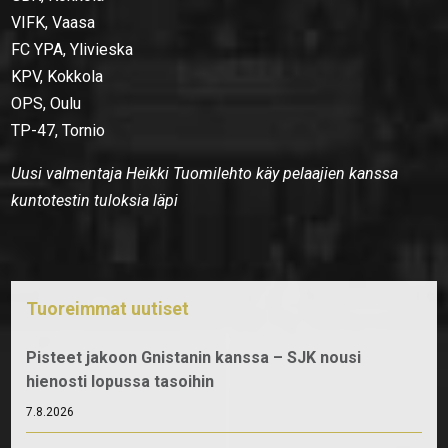
VIFK, Vaasa
FC YPA, Ylivieska
KPV, Kokkola
OPS, Oulu
TP-47, Tornio
Uusi valmentaja Heikki Tuomilehto käy pelaajien kanssa
kuntotestin tuloksia läpi
Tuoreimmat uutiset
Pisteet jakoon Gnistanin kanssa – SJK nousi
hienosti lopussa tasoihin
7.8.2026