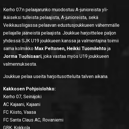
Kerho 07:n pelaajarunko muodostuu A-junioreista yli-
ikäiseksi tulleista pelaajista, A-junioreista, sekä
Veikkausliigassa pelaavan edustusjoukkueen vähemmälle
peliajalle jääneistä pelaajista. Joukkue harjoittelee paljon
yhdessä SJK U19 joukkueen kanssa ja valmentajina toimii
sama kolmikko
Max Peltonen, Heikki Tuomilehto
ja
Jorma Tuohisaari
, joka vastaa myös U19 joukkueen
valmennuksesta.
Joukkue pelaa useita harjoitusotteluita talven aikana.
Kakkosen Pohjoislohko:
Kerho 07, Seinäjoki
AC Kajaani, Kajaani
FC Kiisto, Vaasa
FC Santa Claus AC, Rovaniemi
GBK, Kokkola