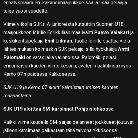
ennätysmäärä eri ikäkausimaajoukkueissa ja lisää pelaajia
tulee vuosi vuodelta.
Viime viikolla SJK:n A-junioreista kutsuttiin Suomen U18-
maajoukkeen leirille Eerikkilään maalivahti
Paavo Valakari
ja
keskikenttäpelaaja
Emil Lidman
. Tuolle leirille saattaa vielä
lähteä mukaan kolmaskin SJK pelaaja, sillä hyökkääjä
Antti
Palomäki
on varasijalla valinnoissa. Palomäki pelasi
erinomaisen kauden viime kesänä, avaten maalitilinsä myös
Kerho 07:n paidassa Kakkosessa.
SJK U19 ja Kerho 07 aloitti valmistautumisen kauteen
maanantaina
SJK U19 aloittaa SM-karsinnat Pohjoislohkossa
Kaikki viime kaudella SM-sarjaa pelanneet joukkueet joutuvat
jälleen karsimaan paikastaan tänä talvena Ykkösessä