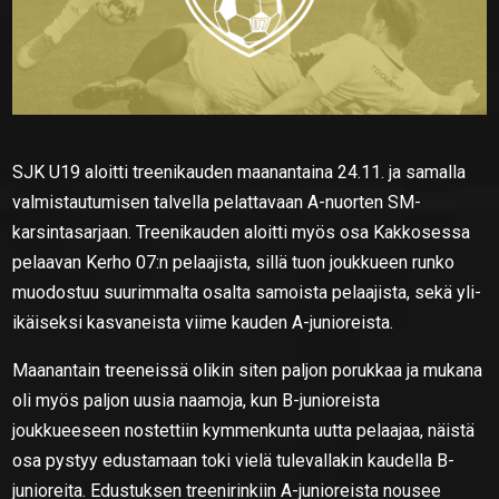
SJK U19 aloitti treenikauden maanantaina 24.11. ja samalla
valmistautumisen talvella pelattavaan A-nuorten SM-
karsintasarjaan. Treenikauden aloitti myös osa Kakkosessa
pelaavan Kerho 07:n pelaajista, sillä tuon joukkueen runko
muodostuu suurimmalta osalta samoista pelaajista, sekä yli-
ikäiseksi kasvaneista viime kauden A-junioreista.
Maanantain treeneissä olikin siten paljon porukkaa ja mukana
oli myös paljon uusia naamoja, kun B-junioreista
joukkueeseen nostettiin kymmenkunta uutta pelaajaa, näistä
osa pystyy edustamaan toki vielä tulevallakin kaudella B-
junioreita. Edustuksen treenirinkiin A-junioreista nousee