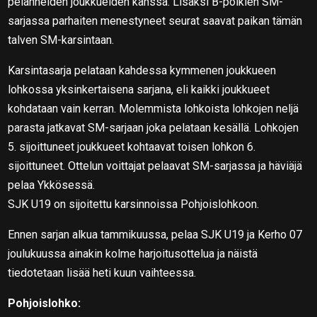
pelanneiden joukkueiden kanssa. Lisäksi B-poikien SM-
sarjassa parhaiten menestyneet seurat saavat paikan tämän
talven SM-karsintaan.
Karsintasarja pelataan kahdessa kymmenen joukkueen
lohkossa yksinkertaisena sarjana, eli kaikki joukkueet
kohdataan vain kerran. Molemmista lohkoista lohkojen neljä
parasta jatkavat SM-sarjaan joka pelataan kesällä. Lohkojen
5. sijoittuneet joukkueet kohtaavat toisen lohkon 6.
sijoittuneet. Ottelun voittajat pelaavat SM-sarjassa ja häviäjä
pelaa Ykkösessä.
SJK U19 on sijoitettu karsinnoissa Pohjoislohkoon.
Ennen sarjan alkua tammikuussa, pelaa SJK U19 ja Kerho 07
joulukuussa ainakin kolme harjoitusottelua ja näistä
tiedotetaan lisää heti kuun vaihteessa.
Pohjoislohko: