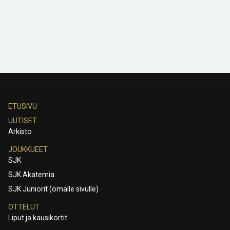
ETUSIVU
UUTISET
Arkisto
JOUKKUEET
SJK
SJK Akatemia
SJK Juniorit (omalle sivulle)
OTTELUT
Liput ja kausikortit