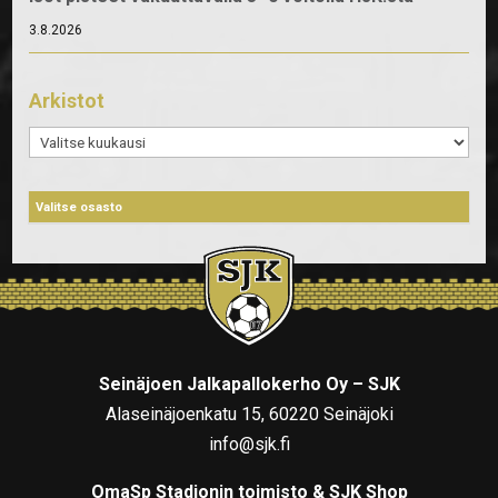
3.8.2026
Arkistot
Arkistot
Seinäjoen Jalkapallokerho Oy – SJK
Alaseinäjoenkatu 15, 60220 Seinäjoki
info@sjk.fi
OmaSp Stadionin toimisto & SJK Shop