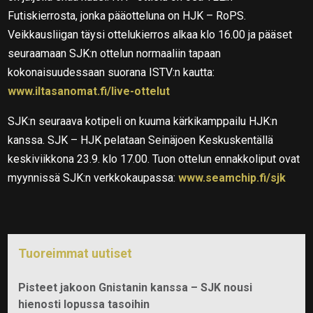
Futiskierrosta, jonka pääotteluna on HJK – RoPS.
Veikkausliigan täysi ottelukierros alkaa klo 16.00 ja pääset
seuraamaan SJK:n ottelun normaaliin tapaan
kokonaisuudessaan suorana ISTV:n kautta:
www.iltasanomat.fi/live-ottelut
SJK:n seuraava kotipeli on kuuma kärkikamppailu HJK:n
kanssa. SJK – HJK pelataan Seinäjoen Keskuskentällä
keskiviikkona 23.9. klo 17.00. Tuon ottelun ennakkoliput ovat
myynnissä SJK:n verkkokaupassa:
www.seamchip.fi/sjk
Tuoreimmat uutiset
Pisteet jakoon Gnistanin kanssa – SJK nousi
hienosti lopussa tasoihin