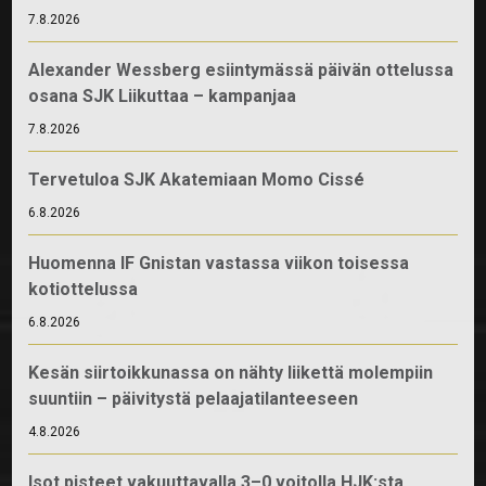
7.8.2026
Alexander Wessberg esiintymässä päivän ottelussa
osana SJK Liikuttaa – kampanjaa
7.8.2026
Tervetuloa SJK Akatemiaan Momo Cissé
6.8.2026
Huomenna IF Gnistan vastassa viikon toisessa
kotiottelussa
6.8.2026
Kesän siirtoikkunassa on nähty liikettä molempiin
suuntiin – päivitystä pelaajatilanteeseen
4.8.2026
Isot pisteet vakuuttavalla 3–0 voitolla HJK:sta