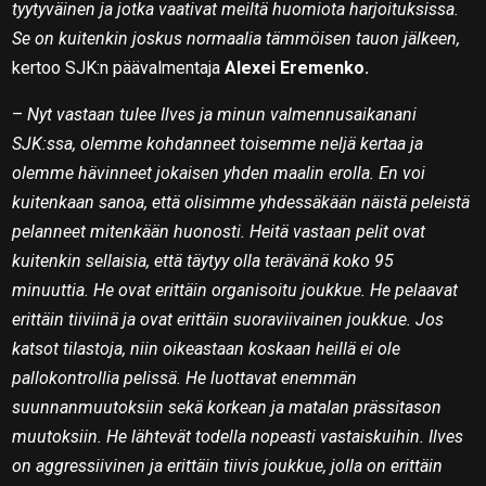
tyytyväinen ja jotka vaativat meiltä huomiota harjoituksissa.
Se on kuitenkin joskus normaalia tämmöisen tauon jälkeen,
kertoo SJK:n päävalmentaja
Alexei Eremenko.
–
Nyt vastaan tulee Ilves ja minun valmennusaikanani
SJK:ssa, olemme kohdanneet toisemme neljä kertaa ja
olemme hävinneet jokaisen yhden maalin erolla. En voi
kuitenkaan sanoa, että olisimme yhdessäkään näistä peleistä
pelanneet mitenkään huonosti. Heitä vastaan pelit ovat
kuitenkin sellaisia, että täytyy olla terävänä koko 95
minuuttia. He ovat erittäin organisoitu joukkue. He pelaavat
erittäin tiiviinä ja ovat erittäin suoraviivainen joukkue. Jos
katsot tilastoja, niin oikeastaan koskaan heillä ei ole
pallokontrollia pelissä. He luottavat enemmän
suunnanmuutoksiin sekä korkean ja matalan prässitason
muutoksiin. He lähtevät todella nopeasti vastaiskuihin. Ilves
on aggressiivinen ja erittäin tiivis joukkue, jolla on erittäin