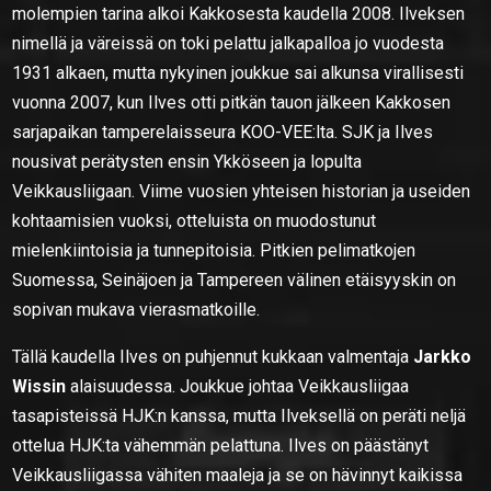
molempien tarina alkoi Kakkosesta kaudella 2008. Ilveksen
nimellä ja väreissä on toki pelattu jalkapalloa jo vuodesta
1931 alkaen, mutta nykyinen joukkue sai alkunsa virallisesti
vuonna 2007, kun Ilves otti pitkän tauon jälkeen Kakkosen
sarjapaikan tamperelaisseura KOO-VEE:lta. SJK ja Ilves
nousivat perätysten ensin Ykköseen ja lopulta
Veikkausliigaan. Viime vuosien yhteisen historian ja useiden
kohtaamisien vuoksi, otteluista on muodostunut
mielenkiintoisia ja tunnepitoisia. Pitkien pelimatkojen
Suomessa, Seinäjoen ja Tampereen välinen etäisyyskin on
sopivan mukava vierasmatkoille.
Tällä kaudella Ilves on puhjennut kukkaan valmentaja
Jarkko
Wissin
alaisuudessa. Joukkue johtaa Veikkausliigaa
tasapisteissä HJK:n kanssa, mutta Ilveksellä on peräti neljä
ottelua HJK:ta vähemmän pelattuna. Ilves on päästänyt
Veikkausliigassa vähiten maaleja ja se on hävinnyt kaikissa