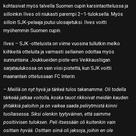
kohtasivat myös talvella Suomen cupin karsintaottelussa ja
silloinkin Ilves oli niukasti parempi 2–1-tuloksella. Myös
silloin SJK-pelaaja joutui ulosajetuksi. Ilves voitti
myöhemmin Suomen cupin.
Ilves – SJK -otteluista on viime vuosina tullutkin melko
kiihkeitä otteluita ja varmasti sellainen odottaa myös
sunnuntaina. Joukkueiden piste-ero Veikkausliigan
sarjataulukossa on vain viisi pistettä, kun SJK voitti
maanantain ottelussaan FC Interin.
–
Meillä on nyt hyvä ja tärkeä tulos takanamme. Oli todella
tärkeää jatkaa voitolla, koska tauot rikkoivat meidän kauden
yhtäkkiä paloihin ja on vaikea saada pelirytmistä kiinni
tuollaisessa. Siksi olenkin tyytyväinen, että saimme
positiivisen tuloksen. Peli itsessään oli kuitenkin vain
osittain hyvää. Osittain siinä oli jaksoja, joihin en ole