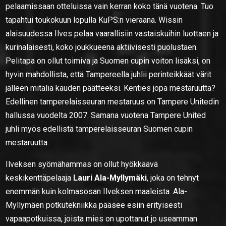
pelaamissaan otteluissa vain kerran koko tänä vuotena. Tuo
tapahtui toukokuun lopulla KuPS:n vieraana. Wissin
alaisuudessa Ilves pelaa vaarallisiin vastaiskuihin luottaen ja
kurinalaisesti, koko joukkueena aktiivisesti puolustaen.
Pelitapa on ollut toimiva ja Suomen cupin voiton lisäksi, on
hyvin mahdollista, että Tampereella juhlii perinteikkäät värit
jälleen mitalia kauden päätteeksi. Kenties jopa mestaruutta?
Edellinen tamperelaisseuran mestaruus on Tampere Unitedin
hallussa vuodelta 2007. Samana vuotena Tampere United
juhli myös edellistä tamperelaisseuran Suomen cupin
mestaruutta.
Ilveksen syömähammas on ollut hyökkäävä
keskikenttäpelaaja
Lauri Ala-Myllymäki
, joka on tehnyt
enemmän kuin kolmasosan Ilveksen maaleista. Ala-
Myllymäen potkutekniikka pääsee esiin erityisesti
vapaapotkuissa, joista mies on upottanut jo useamman