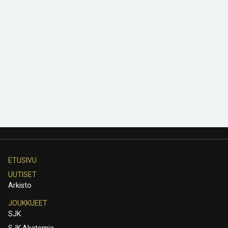
ETUSIVU
UUTISET
Arkisto
JOUKKUEET
SJK
SJK Akatemia