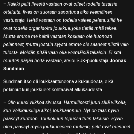
–
Kaikki pelit Ilvestä vastaan ovat olleet todella tasaisia
otteluita. Ilves on suoraan sanottuna aika veemäinen
vastustaja. Heitä vastaan on todella vaikea pelata, sillä he
ovat todella organisoitu joukkue, joka tietää mitä tekee.
Mutta emme me heitä vastaan koskaan ole huonosti
pelanneet, mutta jostain syystä emme ole saaneet niistä vain
tulosta. Meidän pitää vaan olla veemäisiä takaisin. Ei sitä
muuten pärjää heitä vastaan
, arvioi SJK-puolustaja
Joonas
Sundman.
Sundman itse oli loukkaantuneena alkukaudesta, eikä
pelannut kun joukkueet kohtasivat alkukaudesta.
–
Olin kuusi viikkoa sivussa. Harmillisesti juuri sillä viikolla,
kun Veikkausliiga alkoi, loukkaannuin. Nyt on taas hyvin
päässyt kuntoon. Toukokuun lopussa tulin takaisin. Hyvin
olen päässyt myös joukkueeseen mukaan, pelit ovat menneet