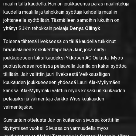
maalin tällä kaudella. Hän on joukkueensa paras maalintekijä
kuudella maalilla ja tehokkain syöttäjä kahdella maaliin
johtaneella syötöllään. Täsmälleen samoihin lukuihin on
yltänyt SJK:n tehokkain pelaaja
Denys Oliinyk
.
Toisena tähtenä Ilveksessä on tällä kaudella tuikkinut
brasilialainen keskikenttäpelaaja
Jair,
joka siirtyi
joukkueeseen täksi kaudeksi Ykkösen AC Oulusta. Myös
puolustavassa roolissa pelaavalla Jairilla on kaksi syöttöä
tilillään. Jair valittiin juuri Ilveksestä Veikkausliigan
kuukauden joukkueeseen yhdessä Lauri Ala-Myllymäen
kanssa. Ala-Myllymäki valittiin myös kesäkuun kuukauden
pelaajaksi ja valmentaja Jarkko Wiss kuukauden
valmentajaksi.
Sunnuntain ottelusta Jair on kuitenkin sivussa korttitilin
täyttymisen vuoksi. Sivussa on varmuudella myös