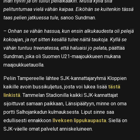
ihan hyvin ja on tullut peliaikaakin. Mutta kyllä sitä
pelituntumaa vielä vähän kaipaa. Eiköhän se kuitenkin tässä
taas pelien jatkuessa tule
, sanoo Sundman.
–
Onhan se vähän hassua, kun ensin alkukaudesta oli pelejä
kokoajan, ja nyt sitten kesällä tulee näitä taukoja. Kyllä se
vähän tuntuu treenatessa, että haluaisi jo pelata
, päättää
Sundman, joka oli Suomen U21-maajoukkueen mukana
maajoukkuetauolla.
Peliin Tampereelle lähtee SJK-kannattajaryhmä Kloppien
kaikille avoin bussikuljetus, josta voi lukea lisää
tästä
linkistä
. Tammelan Stadionilla kaikki SJK-kannattajat
sijoittuvat samaan paikkaan, Länsipäätyyn, minne on oma
portti Salhojankadun kulmauksesta. Liput sinne saa
edullisesti ennakkoon
Ilveksen lippukaupasta
. Siellä on
SJK-väelle omat palvelut anniskeluineen.