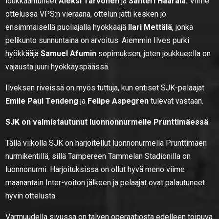
loukkaantuneet
Aleksi Tarvonen
ja
Santeri Haarala.
Viime
ottelussa VPS:n vieraana, ottelun jätti kesken jo
ensimmäisellä puoliajalla hyökkääjä
Ilari Mettälä
, jonka
pelikunto sunnuntaina on arvoitus. Aiemmin Ilves purki
hyökkääjä
Samuel Afumin
sopimuksen, joten joukkueella on
vajausta juuri hyökkäyspäässä.
Ilveksen riveissä on myös tuttuja, kun entiset SJK-pelaajat
Emile Paul Tendeng
ja
Felipe Aspegren
tulevat vastaan.
SJK on valmistautunut luonnonnurmelle Prunttimäessä
Tällä viikolla SJK on harjoitellut luonnonurmella Prunttimäen
nurmikentillä, sillä Tampereen Tammelan Stadionilla on
luonnonurmi. Harjoituksissa on ollut hyvä meno viime
maanantain Inter-voiton jälkeen ja pelaajat ovat palautuneet
hyvin ottelusta.
Varmuudella sivussa on talven operaatiosta edelleen toipuva