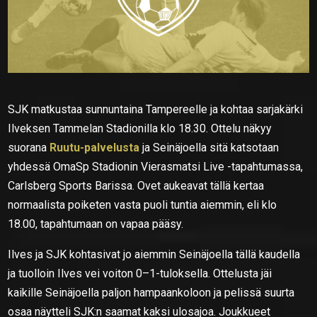
SJK matkustaa sunnuntaina Tampereelle ja kohtaa sarjakärki
Ilveksen Tammelan Stadionilla klo 18.30. Ottelu näkyy
suorana
Ruutu-palvelusta
ja Seinäjoella sitä katsotaan
yhdessä OmaSp Stadionin Vierasmatsi Live -tapahtumassa,
Carlsberg Sports Barissa. Ovet aukeavat tällä kertaa
normaalista poiketen vasta puoli tuntia aiemmin, eli klo
18.00, tapahtumaan on vapaa pääsy.
Ilves ja SJK kohtasivat jo aiemmin Seinäjoella tällä kaudella
ja tuolloin Ilves vei voiton 0–1-tuloksella. Ottelusta jäi
kaikille Seinäjoella paljon hampaankoloon ja pelissä suurta
osaa näytteli SJK:n saamat kaksi ulosajoa. Joukkueet