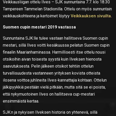
Veikkausliigan ottelu Ilves – SJK sunnuntaina 7.7. klo 18.30
Tampereen Tammelan Stadionilla. Ottelu on myös sunnuntain
veikkauskohteena ja kertoimet löytyy
Veikkauksen sivuilta.
Suomen cupin mestari 2019 vastassa
Sunnuntaina SJK:lle tulee vastaan hallitseva Suomen cupin
mestari, sillä Ilves voitti kesäkuussa pelatun Suomen cupin
finaalin Maarianhaminassa. Harmillisesti itse ottelu nousi
otsikoihin aivan toisesta syystä kuin Ilveksen hienosta
saavutuksesta. Pelin jälkeen otsikot tehtiin ottelun
turvallisuudesta vastanneen yrityksen kovista otteista
ilosena voittoa juhlineita Ilves-kannattajia kohtaan. Ottelun
jälkipyykkiä pestään vielä pitkään, mutta sitä se ei poista,
että nykymuotoinen Ilves on hallitseva cup-mestari
ensimmäistä kertaa.
SJK:n ja nykyisen Ilveksen historia on yhtenevä, sillä