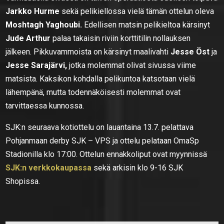
Jarkko Hurme
sekä pelikiellossa vielä tämän ottelun oleva
Moshtagh Yaghoubi.
Edellisen matsin pelikieltoa kärsinyt
Jude Arthur
palaa takaisin riviin korttitilin nollauksen
jälkeen. Pikkuvammoista on kärsinyt maalivahti
Jesse Öst
ja
Jesse Sarajärvi,
jotka molemmat olivat sivussa viime
matsista. Kaksikon kohdalla pelikuntoa katsotaan vielä
lähempänä, mutta todennäköisesti molemmat ovat
tarvittaessa kunnossa.
SJK:n seuraava kotiottelu on lauantaina 13.7. pelattava
Pohjanmaan derby SJK – VPS ja ottelu pelataan OmaSp
Stadionilla klo 17:00. Ottelun ennakkoliput ovat myynnissä
SJK:n verkkokaupassa
sekä arkisin klo 9-16 SJK
Shopissa.