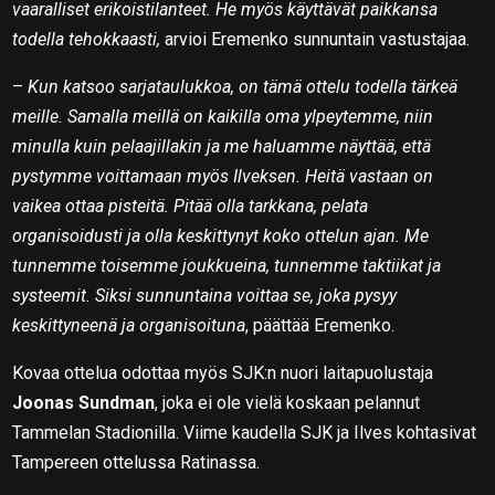
vaaralliset erikoistilanteet. He myös käyttävät paikkansa
todella tehokkaasti,
arvioi Eremenko sunnuntain vastustajaa.
–
Kun katsoo sarjataulukkoa, on tämä ottelu todella tärkeä
meille. Samalla meillä on kaikilla oma ylpeytemme, niin
minulla kuin pelaajillakin ja me haluamme näyttää, että
pystymme voittamaan myös Ilveksen. Heitä vastaan on
vaikea ottaa pisteitä. Pitää olla tarkkana, pelata
organisoidusti ja olla keskittynyt koko ottelun ajan. Me
tunnemme toisemme joukkueina, tunnemme taktiikat ja
systeemit. Siksi sunnuntaina voittaa se, joka pysyy
keskittyneenä ja organisoituna
, päättää Eremenko.
Kovaa ottelua odottaa myös SJK:n nuori laitapuolustaja
Joonas Sundman
, joka ei ole vielä koskaan pelannut
Tammelan Stadionilla. Viime kaudella SJK ja Ilves kohtasivat
Tampereen ottelussa Ratinassa.