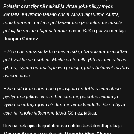
Pelaajat ovat täynnä nälkää ja virtaa, joka näkyy myös
kentällä. Kävimme tänään ensin vähän läpi viime kautta,
muistutimme mieleen pelitapaamme ja opetimme uusille
pelaajille meidän tapoja toimia
, sanoo SJK:n päävalmentaja
Joaquin Gómez.
–
Heti ensimmäisistä treeneistä näki, että voisimme aloittaa
pelit vaikka samantien. Meillä on todella yhtenäinen ja tiivis
ryhmä, täynnä nuoria lupaavia pelaajia, jotka haluavat näyttää
osaamistaan.
–
Samalla kun suurin osa pelaajista on tuttuja ennestään,
pystymme jatkaa siitä mihin jäimme, parantaa asioita ja
syventää juttuja, joita aloitimme viime kaudella. Se on hyvä
asia, ja innolla jatkamme tästä
, Gómez jatkaa.
Uusina pelaajina harjoituksissa nähtiin keskikenttäpelaaja
Markus Arsalo
ja puolustaja
Macario Hing-Glover.