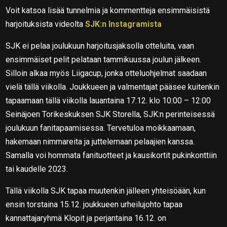
Voit katsoa lisää tunnelmia ja kommentteja ensimmäisistä
harjoituksista videolta
SJK:n Instagramista
SJK ei pelaa joulukuun harjoitusjaksolla otteluita, vaan
ensimmäiset pelit pelataan tammikuussa joulun jälkeen.
Silloin alkaa myös Liigacup, jonka otteluohjelmat saadaan
vielä tällä viikolla. Joukkueen ja valmentajat pääsee kuitenkin
tapaamaan tällä viikolla lauantaina 17.12. klo 10:00 – 12:00
Seinäjoen Torikeskuksen SJK Storella, SJK:n perinteisessä
joulukuun fanitapaamisessa. Tervetuloa moikkaamaan,
hakemaan nimmareita ja juttelemaan pelaajien kanssa.
Samalla voi hommata fanituotteet ja kausikortit pukinkonttiin
tai kaudelle 2023.
Tällä viikolla SJK tapaa muutenkin jälleen yhteisöään, kun
ensin torstaina 15.12. joukkueen urheilujohto tapaa
kannattajaryhmä Klopit ja perjantaina 16.12. on