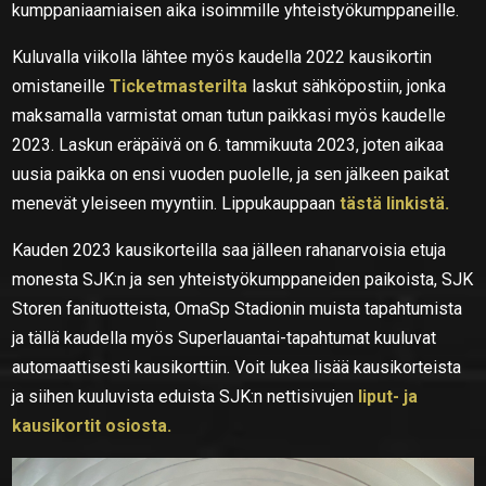
kumppaniaamiaisen aika isoimmille yhteistyökumppaneille.
Kuluvalla viikolla lähtee myös kaudella 2022 kausikortin
omistaneille
Ticketmasterilta
laskut sähköpostiin, jonka
maksamalla varmistat oman tutun paikkasi myös kaudelle
2023. Laskun eräpäivä on 6. tammikuuta 2023, joten aikaa
uusia paikka on ensi vuoden puolelle, ja sen jälkeen paikat
menevät yleiseen myyntiin. Lippukauppaan
tästä linkistä.
Kauden 2023 kausikorteilla saa jälleen rahanarvoisia etuja
monesta SJK:n ja sen yhteistyökumppaneiden paikoista, SJK
Storen fanituotteista, OmaSp Stadionin muista tapahtumista
ja tällä kaudella myös Superlauantai-tapahtumat kuuluvat
automaattisesti kausikorttiin. Voit lukea lisää kausikorteista
ja siihen kuuluvista eduista SJK:n nettisivujen
liput- ja
kausikortit osiosta.