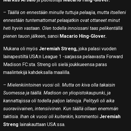
–
Täällä on ennestään minulle tuttuja pelaajia, mutta itselleni
ennestään tuntemattomat pelaajatkin ovat ottaneet minut
heti hyvin vastaan. Olen todella innoissani taas pelikentällä
pienen tauon jälkeen
, sanoi
Macario Hing-Glover.
Mukana oli myös
Jeremiah Streng,
joka palasi vuoden
lainapestiltä USA:n League 1 -sarjassa pelaavasta Forward
Madison FC:sta. Streng oli sielä joukkueensa paras
maalintekijä kahdeksalla maalilla.
–
Mielenkiintoinen vuosi oli. Mutta on kiva olla takaisin
Suomessa ja täällä. Madison on yliopistokaupunki, ja
kannattajissa oli todella paljon latinoja. Pelityyli oli aika
suoraviivainen, intensiivinen. Kun täällä ollaan enemmän
taktisia. Ihan ok vuosi oli kuitenkin,
kommentoi
Jeremiah
Streng
lainakauttaan USA:ssa.