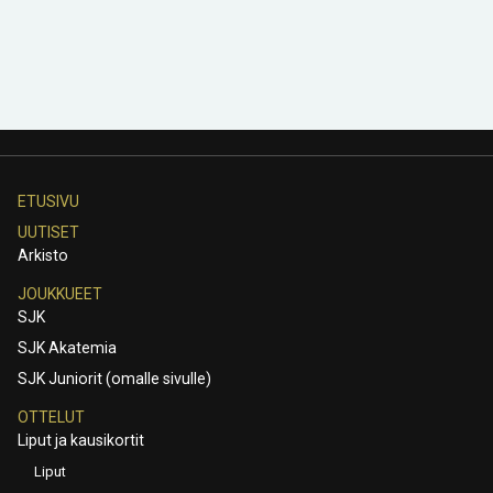
ETUSIVU
UUTISET
Arkisto
JOUKKUEET
SJK
SJK Akatemia
SJK Juniorit (omalle sivulle)
OTTELUT
Liput ja kausikortit
Liput