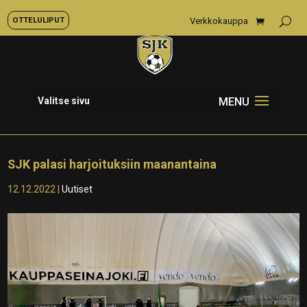
OTTELULIPUT
Verkkokauppa
Valitse sivu
SJK palasi harjoituksiin maanantaina
12.12.2022
|
Uutiset