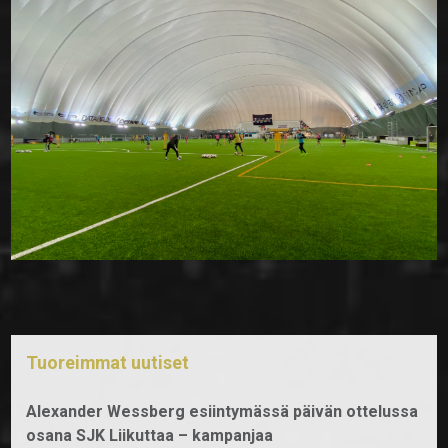
Tuoreimmat uutiset
Alexander Wessberg esiintymässä päivän ottelussa
osana SJK Liikuttaa – kampanjaa