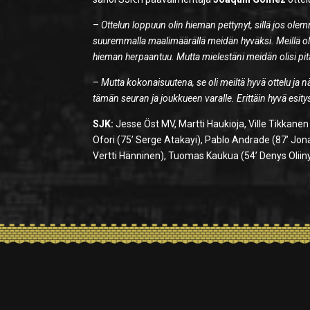
–
Ottelun loppuun olin hieman pettynyt, sillä jos olem
suuremmalla maalimäärällä meidän hyväksi. Meillä oli
hieman herpaantuu. Mutta mielestäni meidän olisi pit
–
Mutta kokonaisuutena, se oli meiltä hyvä ottelu j
tämän seuran ja joukkueen varalle. Erittäin hyvä esit
SJK:
Jesse Öst MV, Martti Haukioja, Ville Tikkane
Ofori (75’ Serge Atakayi), Pablo Andrade (87’ Jon
Vertti Hänninen), Tuomas Kaukua (54’ Denys Oliiny