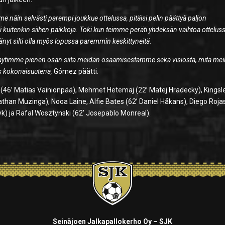
me näin selvästi parempi joukkue ottelussa, pitäisi pelin päättyä paljon
 kuitenkin siihen paikkoja. Toki kun teimme peräti yhdeksän vaihtoa otteluss
änyt silti olla myös lopussa paremmin keskittyneitä.
a näytimme pienen osan siitä meidän osaamisestamme sekä visiosta, mitä mei
ys kokonaisuutena,
Gómez päätti.
n (46’ Matias Vainionpää), Mehmet Hetemaj (22’ Matej Hradecky), Kingsl
athan Muzinga), Nooa Laine, Alfie Bates (62’ Daniel Håkans), Diego Rojas
k) ja Rafal Wosztynski (62’ Josepablo Monreal).
Seinäjoen Jalkapallokerho Oy – SJK