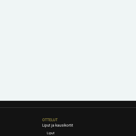
OTTELUT
Liput ja kausikortit
Liput