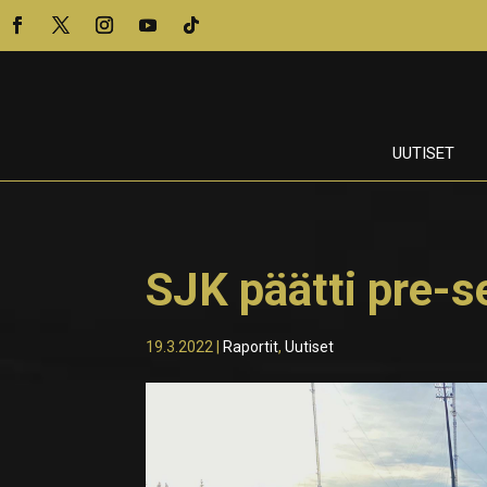
UUTISET
SJK päätti pre-s
19.3.2022
|
Raportit
,
Uutiset