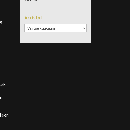
3.8.2026
Arkistot
 9
Arkistot
uski
i.
lleen