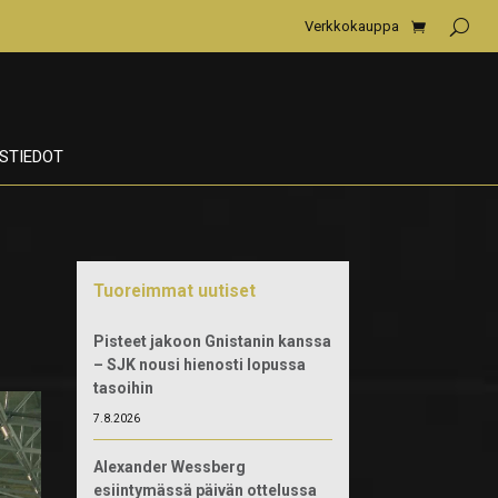
Verkkokauppa
STIEDOT
Tuoreimmat uutiset
Pisteet jakoon Gnistanin kanssa
– SJK nousi hienosti lopussa
tasoihin
7.8.2026
Alexander Wessberg
esiintymässä päivän ottelussa