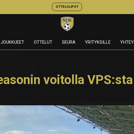
OTTELULIPUT
JOUKKUEET
OTTELUT
SEURA
YRITYKSILLE
YHTEY
easonin voitolla VPS:sta