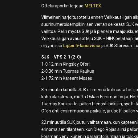
Otteluraportin tarjoaa
MELTEX.
Viimeinen harjoitusottelu ennen Veikkausliigan alku
suurinumeroisempikin, sen verran selkeästi SJK ve
vaihtoa. Pelin myötä SJK jää pienelle maajoukkuet
Veikkausliigan avausottelu SJK – HIFK pelataan laua
myynnissä
Lippu.fi-kanavissa
ja SJK Storessa. L
SJK – VPS 2-1 (2-0)
1-0 12 min Kingsley Ofori
2-0 36 min Tuomas Kaukua
2-1 72 min Kareem Moses
8 minuutin kohdilla SJK oli mennä kulmasta heti joh
kohti alakulmaa, mutta Oskari Forsman torjui. H
Tuomas Kaukua toi pallon hienosti boksiin, syötti 
Ofori ehti ensimmäisenä paikalle, ja upotti pallon
22.minuutilla SJK joutui vaihtamaan, kun kapteeni 
erinomaisen tilanteen, kun Diego Rojas siirsi pallo
Forsman venyi kuitenin paraatitorjuntaan ja tuloks