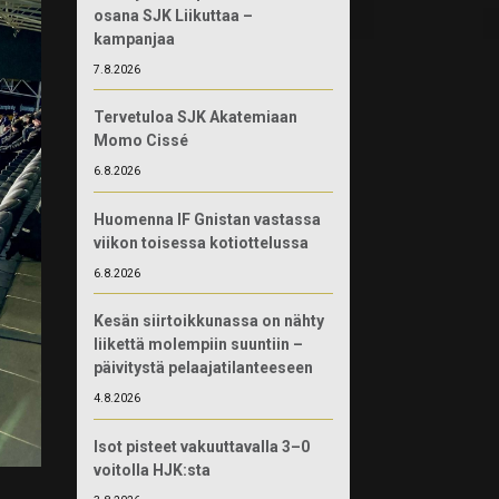
osana SJK Liikuttaa –
kampanjaa
7.8.2026
Tervetuloa SJK Akatemiaan
Momo Cissé
6.8.2026
Huomenna IF Gnistan vastassa
viikon toisessa kotiottelussa
6.8.2026
Kesän siirtoikkunassa on nähty
liikettä molempiin suuntiin –
päivitystä pelaajatilanteeseen
4.8.2026
Isot pisteet vakuuttavalla 3–0
voitolla HJK:sta