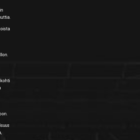
in
uttia.
toista
a
llon.
 kohti
n
toon.
lisuus
a
,