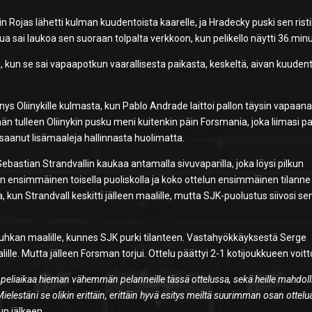
Rojas lähetti kulman kuudentoista kaarelle, ja Hradecky puski sen risti
ua sai laukoa sen suoraan tolpalta verkkoon, kun pelikello näytti 36.minu
, kun se sai vapaapotkun vaarallisesta paikasta, keskeltä, aivan kuuden
ys Oliinykille kulmasta, kun Pablo Andrade laittoi pallon täysin vapaan
sään tulleen Oliinykin pusku meni kuitenkin päin Forsmania, joka liimasi pa
 saanut lisämaaleja hallinnasta huolimatta.
ebastian Strandvallin kaukaa antamalla sivuvaparilla, joka löysi pilkun
n ensimmäinen toisella puoliskolla ja koko ottelun ensimmäinen tilanne
, kun Strandvall keskitti jälleen maalille, mutta SJK-puolustus siivosi se
n ruuhkan maalille, kunnes SJK purki tilanteen. Vastahyökkäyksestä Serge
lille. Mutta jälleen Forsman torjui. Ottelu päättyi 2-1 kotijoukkueen voit
a peliaikaa hieman vähemmän pelanneille tässä ottelussa, sekä heille mahdol
elestäni se olikin erittäin, erittäin hyvä esitys meiltä suurimman osan ottelu
un jälkeen.