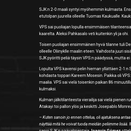
SJK:n 2-0 maali syntyi myöhemmin kulmasta. Ensin 
etutolpan juurella olleelle Tuomas Kaukualle. Kauk
VPS sai puoliajan lopulla ensimmäisen tilanteensa
kaarelta. Aleksi Pahkasalo veti kuitenkin yli ja ohi.
Toisen puoliajan ensimmäinen hyvä tilanne tuli Den
olleelle Oliinyklle maalin eteen. Vaihdosta juuri si
SJK pyöritti peliä täysin VPS:n päädyssä, mutta ei
Lopulta VPS kavensi pelin hieman yllättäen 2-1:n S
kohdasta toppari Kareem Mosesin. Paikka oli VPS:
maalia. VPS sai vielä toisenkin paikan 86 minuutilla
kulmaksi.
Kulman jälkitilanteesta vierailija sai vielä piene
Atakayi toi pallon ylös ja keskitti Josepablo Monrea
–
Kuten sanoin jo ennen ottelua, oli ajatuksena anta
näyttää mitä he voivat tuoda meidän peliimme lisää. Mi
sanoi SJK:n päävalmentaja
Joaquin Gómez
ottel