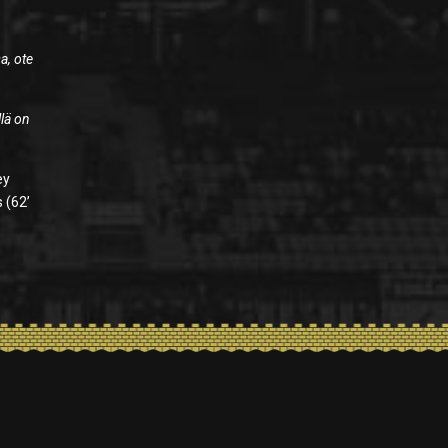
a, ote
llä on
ey
 (62’