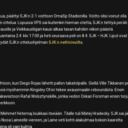
a, päättyi SJK:n 2-1 voittoon OmaSp Stadionilla. Voitto olisi voinut olla
i ottelua. Lopussa VPS sai kuitenkin hieman otetta, SJK:n tehtyä peräti
auolle ja Veikkausliigan kausi alkaa tasan kahden viikon päästä.
ntaina 2.4. klo 17:00 ja heti seuraava peli on 8.4. SJK – HJK. Liput ovat
öydät SJK:n otteluohjelman
SJK:n nettisivuilta
.
toon, kun Diego Rojas lähetti pallon takatolpalle. Siellä Ville Tikkanen p
etkeä myöhemmin Kingsley Ofori tekee avausmaalin reboundista. Ensin
takaviistoon Rafal Wolsztynskille, jonka vedon Oskari Forsman ensin torju
 verkkoon.
Mehmet Hetemaj loukkasi itseään. Tilalle tuli Matej Hradecky. SJK sai jä
n Nooa Laineelle viereen, ja Laine veti kohti alakulmaa boksin kaarelta.
ena oli vain kulma.