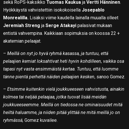
sekä RoPS-kaksikko
Tuomas Kaukua
ja
Vertti Hänninen
.
Hyökkäystä vahvistettiin isokokoisella
Josepablo
Monrealilla.
Lisäksi viime kaudella lainalla muualla olleet
Jeremiah Streng
ja
Serge Atakayi
palasivat mukaan
entistä vahvempina. Kaikkiaan sopimuksia on koossa 22 +
akatemian pelaajat.
–
Meillä on nyt jo hyvä ryhmä kasassa, ja tuntuu, että
pelaajien kemiat loksahtivat heti hyvin kohdilleen, vaikka osa
tapasi nyt vasta ensimmäistä kertaa. Tuntuu, että luomme
tänne pientä perhettä näiden pelaajien kesken
, sanoo Gomez.
–
Etsimme kuitenkin vielä joukkueeseen vahvistusta, ainakin
kolmea tai neljää pelaajaa, jotka tuovat lisää meidän
joukkueeseemme. Meillä on tiedossa ne ominaisuudet mitä
heiltä haluamme, ja niiden pitää ylittää ne mitä meillä jo on
ryhmässä,
Gomez kuvailee.