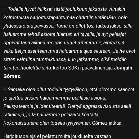
–
Todella hyvät fiilikset tästä joulukuun jaksosta. Ainakin
kolmetoista harjoitustapahtumaa ehdittiin vetämään, noin
yhdessätoista päivässä. Tämä on ollut tosi tärkeä jakso, sillä
haluamme tehdä asioita hieman eri tavalla, ja nyt pelaajat
oppivat tänä aikana meidän uudet rutiinimme, ajoitukset
sekä tietyn asenteen mitä haluamme ajaa seuraan. Ja he ovat
sitten valmiina tammikuussa, kun jatkamme, eikä meidän
tarvitse huolehtia siitä,
kertoo SJK:n päävalmentaja
Joaquín
Gómez.
–
Samalla olen ollut todella tyytyväinen, että olemme saaneet
jo ajettua sisään haluamiamme pelillisiä asioita.
Pelisysteemiä ja identiteettiä. Tiettyä aggressiivisuutta sekä
ratkaisuja, joita haluamme pelaajilta kentällä.
Kokonaisuutena olen todella tyytyväinen,
Gómez jatkaa.
Harjoituspelejä ei pelattu muita joukkueita vastaan