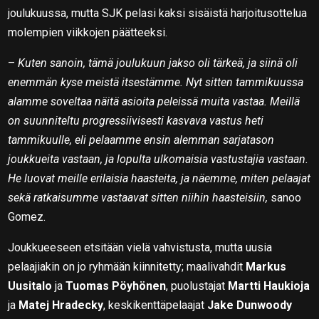
joulukuussa, mutta SJK pelasi kaksi sisäistä harjoitusottelua
molempien viikkojen päätteeksi.
–
Kuten sanoin, tämä joulukuun jakso oli tärkeä, ja siinä oli
enemmän kyse meistä itsestämme. Nyt sitten tammikuussa
alamme soveltaa näitä asioita peleissä muita vastaa. Meillä
on suunniteltu progressiivisesti kasvava vastus heti
tammikuulle, eli pelaamme ensin alemman sarjatason
joukkueita vastaan, ja lopulta ulkomaisia vastustajia vastaan.
He luovat meille erilaisia haasteita, ja näemme, miten pelaajat
sekä ratkaisumme vastaavat sitten niihin haasteisiin,
sanoo
Gomez.
Joukkueeseen etsitään vielä vahvistusta, mutta uusia
pelaajiakin on jo ryhmään kiinnitetty; maalivahdit
Markus
Uusitalo
ja
Tuomas Pöyhönen
, puolustajat
Martti Haukioja
ja
Matej Hradecky
, keskikenttäpelaajat
Jake Dunwoody