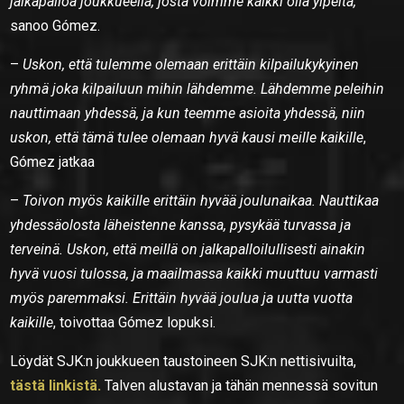
jalkapalloa joukkueella, josta voimme kaikki olla ylpeitä,
sanoo Gómez.
–
Uskon, että tulemme olemaan erittäin kilpailukykyinen
ryhmä joka kilpailuun mihin lähdemme. Lähdemme peleihin
nauttimaan yhdessä, ja kun teemme asioita yhdessä, niin
uskon, että tämä tulee olemaan hyvä kausi meille kaikille
,
Gómez jatkaa
–
Toivon myös kaikille erittäin hyvää joulunaikaa. Nauttikaa
yhdessäolosta läheistenne kanssa, pysykää turvassa ja
terveinä. Uskon, että meillä on jalkapalloilullisesti ainakin
hyvä vuosi tulossa, ja maailmassa kaikki muuttuu varmasti
myös paremmaksi. Erittäin hyvää joulua ja uutta vuotta
kaikille
, toivottaa Gómez lopuksi.
Löydät SJK:n joukkueen taustoineen SJK:n nettisivuilta,
tästä linkistä.
Talven alustavan ja tähän mennessä sovitun