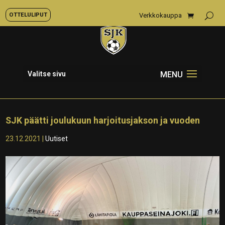
OTTELULIPUT
Verkkokauppa
Valitse sivu
SJK päätti joulukuun harjoitusjakson ja vuoden
23.12.2021
|
Uutiset