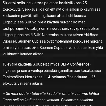
5.kierroksella, se kierros pelataan keskiviikkona 25.
toukokuuta. Veikkausliiga on ehtinyt olla silloin jo käynnissä
kuukauden päivät, sillä liigakausi alkaa huhtikuussa.
Liigacupissa SJK voi vielä käyttää mukana kolmea
testipelaajaa / ottelu ja omat nuoret saavat vapaasti pelata
Liigacupissa sekä SJK Akatemian mukana talven Ykkösen
Cupissa. Suomen Cupissa ovat molemmat joukkueet mukana
omina ryhminään, eikä Suomen Cupissa voi edustaa kuin yhtä
joukkuetta kauden aikana.
Tulevalla kaudella SJK pelaa myös UEFA Conference-
liigassa, ja sen arvontoja päästään jännittämään kesäkuussa.
Ensimmäiset kierrokset 1.–4. pelataan 7.heinäkuuta – 25.
elokuuta välisenä aikana.
–
Se mitä odotan tulevalta kaudelta, on että voimme lähteä
ilman pelkoa ketä tahansa vastaan. Pelaamme sellaista