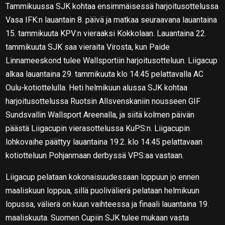
Tammikuussa SJK kohtaa ensimmäisessä harjoitusottelussa
Vasa IFK:n lauantain 8. päivä ja matkaa seuraavana lauantaina
15. tammikuuta KPV:n vieraaksi Kokkolaan. Lauantaina 22.
tammikuuta SJK saa vieraita Virosta, kun Paide
Linnameeskond tulee Wallsportiin harjoitusotteluun. Liigacup
alkaa lauantaina 29. tammikuuta klo 14:45 pelattavalla AC
Oulu-kotiottelulla. Heti helmikuun alussa SJK kohtaa
harjoitusottelussa Ruotsin Allsvenskaniin nousseen GIF
Sundsvallin Wallsport Areenalla, ja siitä kolmen päivän
päästä Liigacupin vierasottelussa KuPS:n. Liigacupin
lohkovaihe päättyy lauantaina 19.2. klo 14:45 pelattavaan
kotiotteluun Pohjanmaan derbyssä VPS:aa vastaan.
Liigacup pelataan kokonaisuudessaan loppuun jo ennen
maaliskuun loppua, sillä puolivälierä pelataan helmikuun
lopussa, välierä on kuun vaihteessa ja finaali lauantaina 19.
maaliskuuta. Suomen Cupiin SJK tulee mukaan vasta