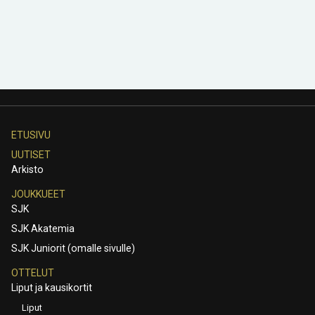
ETUSIVU
UUTISET
Arkisto
JOUKKUEET
SJK
SJK Akatemia
SJK Juniorit (omalle sivulle)
OTTELUT
Liput ja kausikortit
Liput