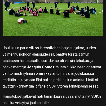
Joulukuun parin viikon intensiivinen harjoitusjakso, uuden
valmennusjohdon alaisuudessa, päättyi torstaiaamun
sisäiseen harjoitusotteluun. Jakso oli varsin tehokas, ja
päävalmentaja
Joaquín Gómez
taustajoukkoineen opettivat
välittömästi ryhmän omiin käytäntöihinsä, ja joulukuussa
ehdittiin jo käymään läpi paljon pelillisiäkin asioita. Lisäksi
tavattiin kannattajia ja faneja SJK Storen fanitapaamisessa.
Harjoitukset jatkuvat heti tammikuun alussa, mutta nyt SJK:n
on aika vetäytyä joulutauolle.