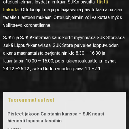
otteluohjelman, löydät niin ikään SJK:n sivuilta,
tästä
linkistä.
Otteluohjelmia ja pelaajasivuja päivitetään aina ajan
tasalle tilanteen mukaan. Otteluohjelmiin voi vaikuttaa myös
vallitseva koronatilanne.
SJK:n ja SJK Akatemian kausikortit myynnissä SJK Storessa
sekä Lippu.fi-kanavissa. SJK Store palvelee loppuvuoden
aikana maanantaista perjantaihin klo 8:30 – 16:30 ja
lauantaisin 10:00 – 15:00, pois lukien jouluaatto ja -pyhät
24.12.–26.12., sekä Uuden vuoden päivä 1.1.–2.1.
Tuoreimmat uutiset
Pisteet jakoon Gnistanin kanssa – SJK nousi
hienosti lopussa tasoihin