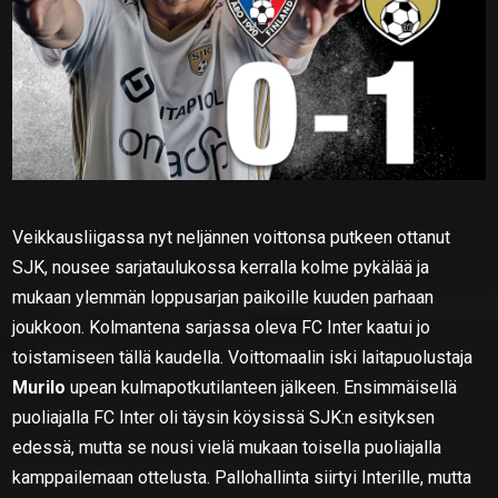
Veikkausliigassa nyt neljännen voittonsa putkeen ottanut
SJK, nousee sarjataulukossa kerralla kolme pykälää ja
mukaan ylemmän loppusarjan paikoille kuuden parhaan
joukkoon. Kolmantena sarjassa oleva FC Inter kaatui jo
toistamiseen tällä kaudella. Voittomaalin iski laitapuolustaja
Murilo
upean kulmapotkutilanteen jälkeen. Ensimmäisellä
puoliajalla FC Inter oli täysin köysissä SJK:n esityksen
edessä, mutta se nousi vielä mukaan toisella puoliajalla
kamppailemaan ottelusta. Pallohallinta siirtyi Interille, mutta