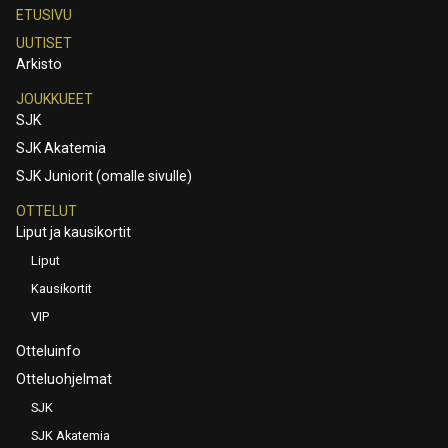
ETUSIVU
UUTISET
Arkisto
JOUKKUEET
SJK
SJK Akatemia
SJK Juniorit (omalle sivulle)
OTTELUT
Liput ja kausikortit
Liput
Kausikortit
VIP
Otteluinfo
Otteluohjelmat
SJK
SJK Akatemia