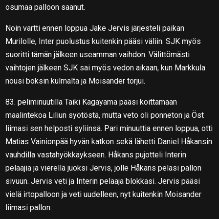
osumaa palloon saanut.
Noin vartti ennen loppua Jake Jervis järjesteli paikan
Murilolle, Inter puolustus kuitenkin pääsi väliin. SJK myös
suoritti tämän jälkeen useamman vaihdon. Välittömästi
vaihtojen jälkeen SJK sai myös vedon aikaan, kun Markkula
nousi boksin kulmalta ja Moisander torjui.
83. peliminuutilla Taiki Kagayama pääsi koittamaan
maalintekoa Liliun syötöstä, mutta veto oli ponneton ja Öst
liimasi sen helposti syliinsä. Pari minuuttia ennen loppua, otti
Matias Vainionpää hyvän katkon sekä lähetti Daniel Håkansin
vauhdilla vastahyökkäykseen. Håkans pujotteli Interin
pelaajia ja vierellä juoksi Jervis, jolle Håkans pelasi pallon
sivuun. Jervis veti ja Interin pelaaja blokkasi. Jervis pääsi
vielä irtopalloon ja veti uudelleen, nyt kuitenkin Moisander
liimasi pallon.