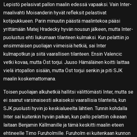
Lepistö pelasivat pallon maalin edessä vapaaksi. Vain Inter-
maalivahti Moisanderin hyvät refleksit pelastivat
kotijoukkueen. Parin minuutin päästä maalintekoa pääsi
yrittämään Matej Hradecky hyvän nousun jälkeen, mutta Inter-
puolustus ehti liukumaan tilanteen kulmaksi. Kun pelattiin jo
ensimmäisen puoliajan viimeisiä hetkiä, sai Inter
kulmapotkun ja siitä vaarallisen tilanteen. Ensin Valencic
vetki kovaa, mutta Öst torjui. Juuso Hämäläinen koitti laittaa
vielä irtopallon sisään, mutta Öst torjui senkin ja piti SJK
maalin koskemattomana.
Toisen puoliajan alkuhetkiä hallitsi välittömästi Inter, mutta se
ei saanut varsinaisesti aikaiseksi vaarallisia tilanteita, kun
SJK puolusti hyvin jo keskialueelta lähtien. Tunnin kohdalla
Inter sai kuitenkin hyvän paikan, kun pallo pelattiin oikeaan
laitaan Benjamin Källmanille ja tämä keskitti maalin eteen
ehtineelle Timo Furuholmille. Furuholm ei kuitenkaan kunnon