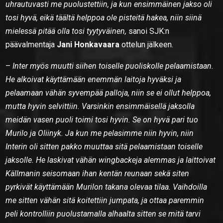
uhrautuvasti me puolustettiin, ja kun ensimmäinen jakso oli
tosi hyvä, eikä täältä helppoa ole pisteitä hakea, niin siinä
mielessä pitää olla tosi tyytyväinen,
sanoi SJK:n
päävalmentaja
Jani Honkavaara
ottelun jälkeen.
–
Inter myös muutti siihen toiselle puoliskolle pelaamistaan.
He alkoivat käyttämään enemmän laitoja hyväksi ja
pelaamaan vähän syvempää palloja, niin se ei ollut helppoa,
mutta hyvin selvittiin. Varsinkin ensimmäisellä jaksolla
meidän vasen puoli toimi tosi hyvin. Se on hyvä pari tuo
Murilo ja Oliinyk. Ja kun me pelasimme niin hyvin, niin
Interin oli sitten pakko muuttaa sitä pelaamistaan toiselle
jaksolle. He laskivat vähän wingbackeja alemmas ja laittoivat
Källmanin seisomaan ihan kentän reunaan sekä siten
pyrkivät käyttämään Murilon takana olevaa tilaa. Vaihdoilla
me sitten vähän sitä koitettiin jumpata, ja ottaa paremmin
peli kontrolliin puolustamalla alhaalta sitten se mitä tarvi