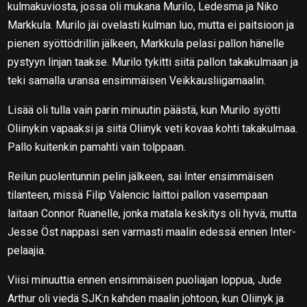
kulmakuviosta, jossa oli mukana Murilo, Ledesma ja Niko
Markkula. Murilo jäi ovelasti kulman luo, mutta ei paitsioon ja
pienen syöttödrillin jälkeen, Markkula pelasi pallon hänelle
pystyyn linjan taakse. Murilo tykitti siitä pallon takakulmaan ja
teki samalla uransa ensimmäisen Veikkausliigamaalin.
Lisää oli tulla vain parin minuutin päästä, kun Murilo syötti
Oliinykin vapaaksi ja siitä Oliinyk veti kovaa kohti takakulmaa.
Pallo kuitenkin pamahti vain tolppaan.
Reilun puolentunnin pelin jälkeen, sai Inter ensimmäisen
tilanteen, missä Filip Valencic laittoi pallon vasempaan
laitaan Connor Ruanelle, jonka matala keskitys oli hyvä, mutta
Jesse Öst nappasi sen varmasti maalin edessä ennen Inter-
pelaajia.
Viisi minuuttia ennen ensimmäisen puoliajan loppua, Jude
Arthur oli viedä SJK:n kahden maalin johtoon, kun Oliinyk ja