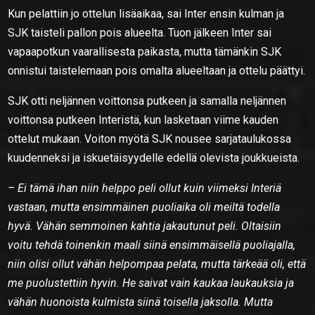
Kun pelattiin jo ottelun lisäaikaa, sai Inter ensin kulman ja
SJK taisteli pallon pois alueelta. Tuon jälkeen Inter sai
vapaapotkun vaarallisesta paikasta, mutta tämänkin SJK
onnistui taistelemaan pois omalta alueeltaan ja ottelu päättyi.
SJK otti neljännen voittonsa putkeen ja samalla neljännen
voittonsa putkeen Interistä, kun lasketaan viime kauden
ottelut mukaan. Voiton myötä SJK nousee sarjataulukossa
kuudenneksi ja iskuetäisyydelle edellä olevista joukkueista.
– Ei tämä ihan niin helppo peli ollut kuin viimeksi Interiä
vastaan, mutta ensimmäinen puoliaika oli meiltä todella
hyvä. Vähän semmoinen kahtia jakautunut peli. Oltaisiin
voitu tehdä toinenkin maali siinä ensimmäisellä puoliajalla,
niin olisi ollut vähän helpompaa pelata, mutta tärkeää oli, että
me puolustettiin hyvin. He saivat vain kaukaa laukauksia ja
vähän huonoista kulmista siinä toisella jaksolla. Mutta