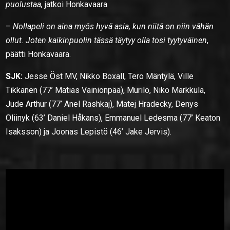
puolustaa,
jatkoi Honkavaara
–
Nollapeli on aina myös hyvä asia, kun niitä on niin vähän
ollut. Joten kaikinpuolin tässä täytyy olla tosi tyytyväinen
,
päätti Honkavaara.
SJK:
Jesse Öst MV, Nikko Boxall, Tero Mäntylä, Ville
Tikkanen (77’ Matias Vainionpää), Murilo, Niko Markkula,
Jude Arthur (77’ Anel Rashkaj), Matej Hradecky, Denys
Oliinyk (63’ Daniel Håkans), Emmanuel Ledesma (77’ Keaton
Isaksson) ja Joonas Lepistö (46’ Jake Jervis).