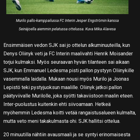
Murilo pallo-kamppailussa FC Interin Jesper Engströmin kanssa
Seinäjoella aiemmin pelatussa ottelussa. Kuva Mika Alavesa
Ensimmäisen vedon SJK sai jo ottelun alkuminuuteilla, kun
Denys Oliinyk veti ja FC Interin maalivahti Henrik Moisander
torjui kulmaksi. Myös seuraavan hyvän tilanteen sai aikaan
SJK, kun Emmanuel Ledesma pisti pallon pystyyn Oliinykille
vasemmalla laidalla. Mukaan nousi myös Murilo ja Joonas
Lepistö teki pystyjuoksun maalille. Oliinyk jatkoi pallon
päätyviivalle Murilolle, joka syötti takaviistoon maalin eteen.
Inter-puolustus kuitenkin ehti siivoamaan. Hetkeä
myöhemmin Ledesma koitti vetää rangaistusalueen kulmalta,
mutta veto meni takakulmasta ohi. SJK hallitsi ottelua.
20 minuutilla nähtiin avausmaali ja se syntyi erinomaisesta