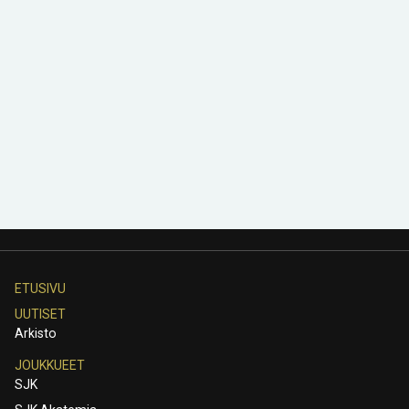
ETUSIVU
UUTISET
Arkisto
JOUKKUEET
SJK