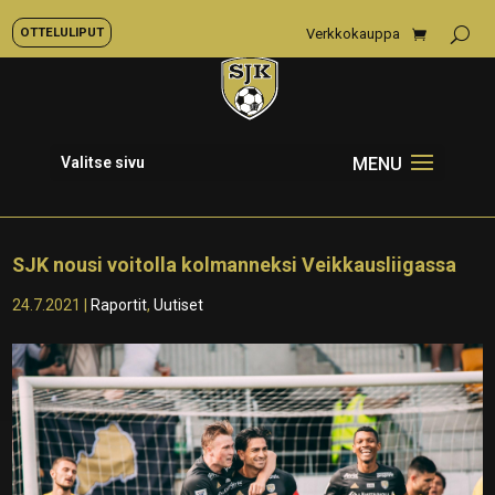
OTTELULIPUT
Verkkokauppa
Valitse sivu
SJK nousi voitolla kolmanneksi Veikkausliigassa
24.7.2021
|
Raportit
,
Uutiset