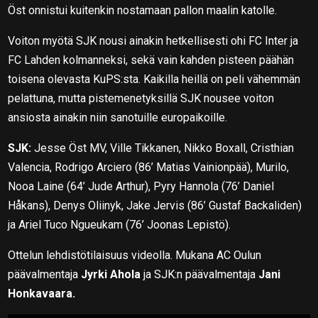
Öst onnistui kuitenkin nostamaan pallon maalin katolle.
Voiton myötä SJK nousi ainakin hetkellisesti ohi FC Inter ja
FC Lahden kolmanneksi, sekä vain kahden pisteen päähän
toisena olevasta KuPS:sta. Kaikilla heillä on peli vähemmän
pelattuna, mutta pistemenetyksillä SJK nousee voiton
ansiosta ainakin niin sanotuille europaikoille.
SJK:
Jesse Öst MV, Ville Tikkanen, Nikko Boxall, Cristhian
Valencia, Rodrigo Arciero (86’ Matias Vainionpää), Murilo,
Nooa Laine (64’ Jude Arthur), Pyry Hannola (76’ Daniel
Håkans), Denys Oliinyk, Jake Jervis (86’ Gustaf Backaliden)
ja Ariel Tuco Ngueukam (76’ Joonas Lepistö).
Ottelun lehdistötilaisuus videolla. Mukana AC Oulun
päävalmentaja
Jyrki Ahola
ja SJK:n päävalmentaja
Jani
Honkavaara.