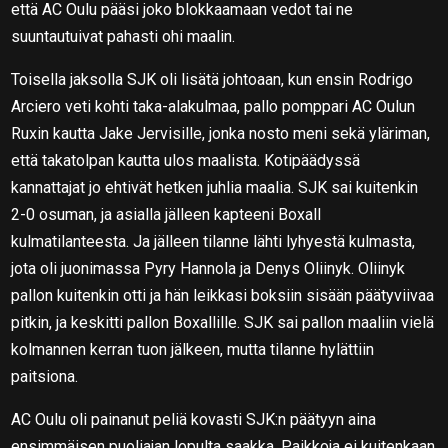
että AC Oulu pääsi joko blokkaamaan vedot tai ne
suuntautuivat pahasti ohi maalin.
Toisella jaksolla SJK oli lisätä johtoaan, kun ensin Rodrigo
Arciero veti kohti taka-alakulmaa, pallo pomppari AC Oulun
Ruxin kautta Jake Jervisille, jonka nosto meni sekä yläriman,
että takatolpan kautta ulos maalista. Kotipäädyssä
kannattajat jo ehtivät hetken juhlia maalia. SJK sai kuitenkin
2-0 osuman, ja asialla jälleen kapteeni Boxall
kulmatilanteesta. Ja jälleen tilanne lähti lyhyestä kulmasta,
jota oli juonimassa Pyry Hannola ja Denys Oliinyk. Oliinyk
pallon kuitenkin otti ja hän leikkasi boksiin sisään päätyviivaa
pitkin, ja keskitti pallon Boxallille. SJK sai pallon maaliin vielä
kolmannen kerran tuon jälkeen, mutta tilanne hylättiin
paitsiona.
AC Oulu oli painanut peliä kovasti SJK:n päätyyn aina
ensimmäisen puoliajan lopulta saakka. Paikkoja ei kuitenkaan