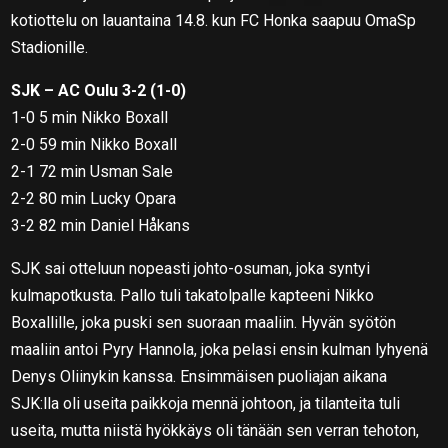
kotiottelu on lauantaina 14.8. kun FC Honka saapuu OmaSp
Stadionille.
SJK – AC Oulu 3-2 (1-0)
1-0 5 min Nikko Boxall
2-0 59 min Nikko Boxall
2-1 72 min Usman Sale
2-2 80 min Lucky Opara
3-2 82 min Daniel Håkans
SJK sai otteluun nopeasti johto-osuman, joka syntyi
kulmapotkusta. Pallo tuli takatolpalle kapteeni Nikko
Boxallille, joka puski sen suoraan maaliin. Hyvän syötön
maaliin antoi Pyry Hannola, joka pelasi ensin kulman lyhyenä
Denys Oliinykin kanssa. Ensimmäisen puoliajan aikana
SJK:lla oli useita paikkoja mennä johtoon, ja tilanteita tuli
useita, mutta niistä hyökkäys oli tänään sen verran tehoton,