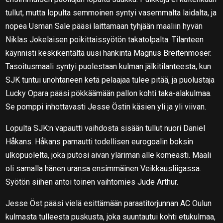
tullut, mutta lopulta semmoinen syntyi vasemmalta laidalta, ja
nopea Usman Sale pääsi laittamaan tyhjään maaliin hyvän
Niklas Jokelaisen poikittaissyötön takatolpalta. Tilanteen
käynnisti keskikentältä uusi hankinta Magnus Breitenmoser.
Tasoitusmaali syntyi puolestaan kulman jälkitilanteesta, kun
SJK tuntui unohtaneen ketä pelaajaa tulee pitää, ja puolustaja
Lucky Opara pääsi pökkäämään pallon kohti taka-alakulmaa.
Se pomppi inhottavasti Jesse Östin käsien yli ja yli viivan.
Lopulta SJK:n vapautti vaihdosta sisään tullut nuori Daniel
Håkans. Håkans pamautti todellisen eurogoalin boksin
ulkopuolelta, joka putosi aivan yläriman alle komeasti. Maali
oli samalla hänen uransa ensimmäinen Veikkausliigassa.
Syötön siihen antoi toinen vaihtomies Jude Arthur.
Jesse Öst pääsi vielä esittämään paraatitorjunnan AC Oulun
kulmasta tulleesta puskusta, joka suuntautui kohti etukulmaa,