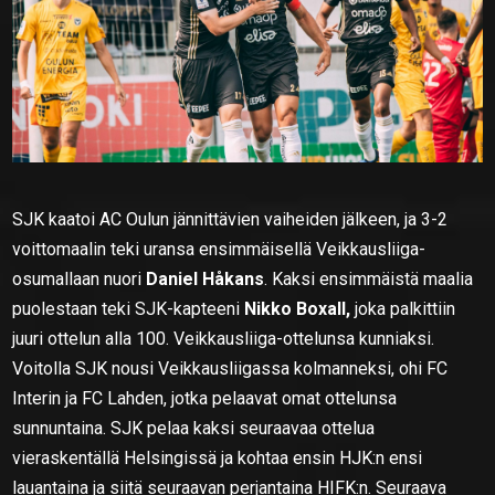
SJK kaatoi AC Oulun jännittävien vaiheiden jälkeen, ja 3-2
voittomaalin teki uransa ensimmäisellä Veikkausliiga-
osumallaan nuori
Daniel Håkans
. Kaksi ensimmäistä maalia
puolestaan teki SJK-kapteeni
Nikko Boxall,
joka palkittiin
juuri ottelun alla 100. Veikkausliiga-ottelunsa kunniaksi.
Voitolla SJK nousi Veikkausliigassa kolmanneksi, ohi FC
Interin ja FC Lahden, jotka pelaavat omat ottelunsa
sunnuntaina. SJK pelaa kaksi seuraavaa ottelua
vieraskentällä Helsingissä ja kohtaa ensin HJK:n ensi
lauantaina ja siitä seuraavan perjantaina HIFK:n. Seuraava