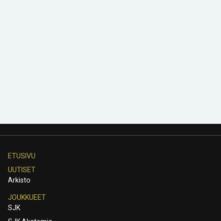
ETUSIVU
UUTISET
Arkisto
JOUKKUEET
SJK