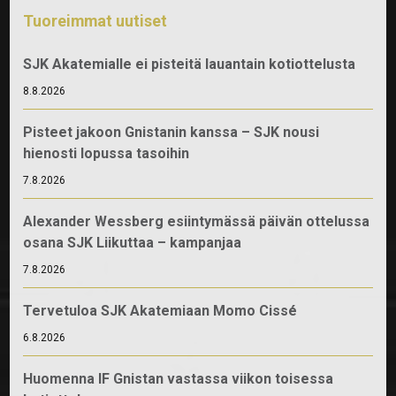
Tuoreimmat uutiset
SJK Akatemialle ei pisteitä lauantain kotiottelusta
8.8.2026
Pisteet jakoon Gnistanin kanssa – SJK nousi
hienosti lopussa tasoihin
7.8.2026
Alexander Wessberg esiintymässä päivän ottelussa
osana SJK Liikuttaa – kampanjaa
7.8.2026
Tervetuloa SJK Akatemiaan Momo Cissé
6.8.2026
Huomenna IF Gnistan vastassa viikon toisessa