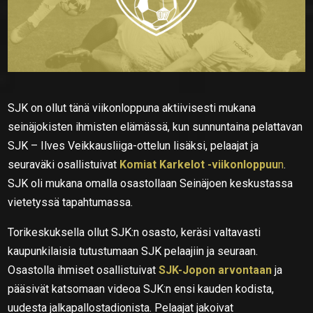
SJK on ollut tänä viikonloppuna aktiivisesti mukana
seinäjokisten ihmisten elämässä, kun sunnuntaina pelattavan
SJK – Ilves Veikkausliiga-ottelun lisäksi, pelaajat ja
seuraväki osallistuivat
Komiat Karkelot -viikonloppuu
n
.
SJK oli mukana omalla osastollaan Seinäjoen keskustassa
vietetyssä tapahtumassa.
Torikeskuksella ollut SJK:n osasto, keräsi valtavasti
kaupunkilaisia tutustumaan SJK pelaajiin ja seuraan.
Osastolla ihmiset osallistuivat
SJK-Jopon arvontaan
ja
pääsivät katsomaan videoa SJK:n ensi kauden kodista,
uudesta jalkapallostadionista. Pelaajat jakoivat