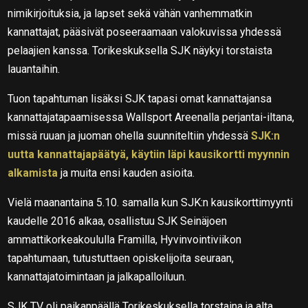
nimikirjoituksia, ja lapset sekä vähän vanhemmatkin
kannattajat, pääsivät poseeraamaan valokuvissa yhdessä
pelaajien kanssa. Torikeskuksella SJK näykyi torstaista
lauantaihin.
Tuon tapahtuman lisäksi SJK tapasi omat kannattajansa
kannattajatapaamisessa Wallsport Areenalla perjantai-iltana,
missä ruuan ja juoman ohella suunniteltiin yhdessä
SJK:n
uutta kannattajapäätyä, käytiin läpi kausikortti myynnin
alkamista
ja muita ensi kauden asioita.
Vielä maanantaina 5.10. samalla kun SJK:n kausikorttimyynti
kaudelle 2016 alkaa, osallistuu SJK Seinäjoen
ammattikorkeakoululla Framilla, Hyvinvointiviikon
tapahtumaan, tutustuttaen opiskelijoita seuraan,
kannattajatoimintaan ja jalkapalloiluun.
SJK TV oli paikanpäällä Torikeskuksella torstaina ja alta