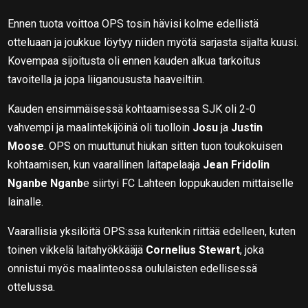
Ennen tuota voittoa OPS tosin hävisi kolme edellistä
otteluaan ja joukkue löytyy niiden myötä sarjasta sijalta kuusi.
Kovempaa sijoitusta oli ennen kauden alkua tarkoitus
tavoitella ja jopa liiganoususta haaveiltiin.
Kauden ensimmäisessä kohtaamisessa SJK oli 2-0
vahvempi ja maalintekijöinä oli tuolloin
Josu
ja
Justin
Moose
. OPS on muuttunut hiukan sitten tuon toukokuisen
kohtaamisen, kun vaarallinen laitapelaaja
Jean Fridolin
Nganbe Nganb
e siirtyi FC Lahteen loppukauden mittaiselle
lainalle.
Vaarallisia yksilöitä OPS:ssa kuitenkin riittää edelleen, kuten
toinen vikkelä laitahyökkääjä
Cornelius Stewart
, joka
onnistui myös maalinteossa oululaisten edellisessä
ottelussa.