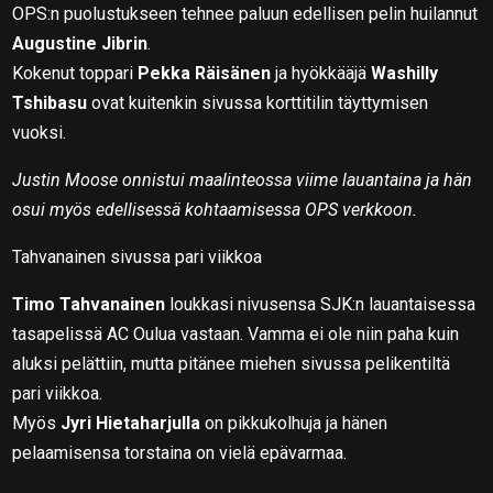
OPS:n puolustukseen tehnee paluun edellisen pelin huilannut
Augustine Jibrin
.
Kokenut toppari
Pekka Räisänen
ja hyökkääjä
Washilly
Tshibasu
ovat kuitenkin sivussa korttitilin täyttymisen
vuoksi.
Justin Moose onnistui maalinteossa viime lauantaina ja hän
osui myös edellisessä kohtaamisessa OPS verkkoon.
Tahvanainen sivussa pari viikkoa
Timo Tahvanainen
loukkasi nivusensa SJK:n lauantaisessa
tasapelissä AC Oulua vastaan. Vamma ei ole niin paha kuin
aluksi pelättiin, mutta pitänee miehen sivussa pelikentiltä
pari viikkoa.
Myös
Jyri Hietaharjulla
on pikkukolhuja ja hänen
pelaamisensa torstaina on vielä epävarmaa.