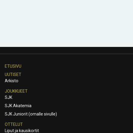
ETUSIVU
UUTISET
Arkisto
JOUKKUEET
SJK
SJK Akatemia
SJK Juniorit (omalle sivulle)
OTTELUT
Liput ja kausikortit