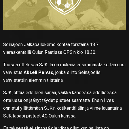
Seinäjoen Jalkapallokerho kohtaa torstaina 18.7.
vieraskentällä Oulun Raatissa OPS:n klo 18.30.
Tuossa ottelussa SJK:lla on mukana ensimmäistä kertaa uusi
vahvistus
Akseli Pelvas
, jonka siirto Seinäjoelle
vahvistettiin aiemmin tiistaina.
SJK johtaa edelleen sarjaa, vaikka kahdessa edellisessä
ottelussa on jäänyt täydet pisteet saamatta. Ensin Ilves
onnistui yllättämään SJK:n kotikentällään ja viime lauantaina
SJK tasasi pisteet AC Oulun kanssa.
Esityksessä ei sinänsä ole vikaa ollut, kun hallinta on