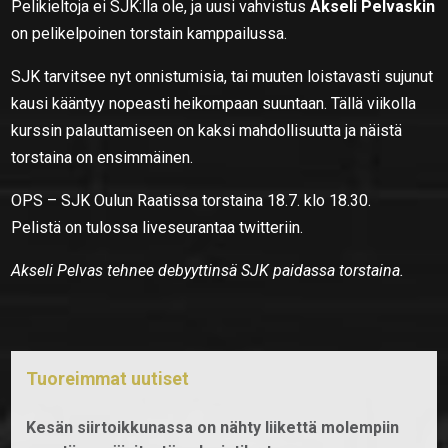
Pelikieltoja ei SJK:lla ole, ja uusi vahvistus
Akseli Pelvaskin
on pelikelpoinen torstain kamppailussa.
SJK tarvitsee nyt onnistumisia, tai muuten loistavasti sujunut
kausi kääntyy nopeasti heikompaan suuntaan. Tällä viikolla
kurssin palauttamiseen on kaksi mahdollisuutta ja näistä
torstaina on ensimmäinen.
OPS – SJK Oulun Raatissa torstaina 18.7. klo 18.30.
Pelistä on tulossa liveseurantaa twitteriin.
Akseli Pelvas tehnee debyyttinsä SJK paidassa torstaina.
Tuoreimmat uutiset
Kesän siirtoikkunassa on nähty liikettä molempiin