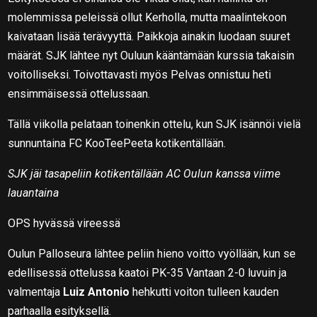
molemmissa peleissä ollut Kerholla, mutta maalintekoon
kaivataan lisää terävyyttä. Paikkoja ainakin luodaan suuret
määrät. SJK lähtee nyt Ouluun kääntämään kurssia takaisin
voitolliseksi. Toivottavasti myös Pelvas onnistuu heti
ensimmäisessä ottelussaan.
Tällä viikolla pelataan toinenkin ottelu, kun SJK isännöi vielä
sunnuntaina FC KooTeePeeta kotikentällään.
SJK jäi tasapeliin kotikentällään AC Oulun kanssa viime
lauantaina
OPS hyvässä vireessä
Oulun Palloseura lähtee peliin hieno voitto vyöllään, kun se
edellisessä ottelussa kaatoi PK-35 Vantaan 2-0 luvuin ja
valmentaja
Luiz Antonio
hehkutti voiton tulleen kauden
parhaalla esityksellä.