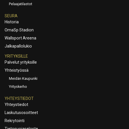
Pelaajatilastot
SEURA
Historia
OmaSp Stadion
Wallsport Areena
Jalkapallolukio
YRITYKSILLE
Palvelut yrityksille
Yhteistyössä
Meidän Kaupunki
Yrityskerho
YHTEYSTIEDOT
Yhteystiedot
Laskutusosoitteet
Rekrytointi
Tietosuojaseloste