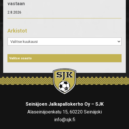
vastaan
2.8.2026
Arkistot
Arkistot
Seinäjoen Jalkapallokerho Oy – SJK
Alaseinäjoenkatu 15, 60220 Seinäjoki
info@sjk.fi