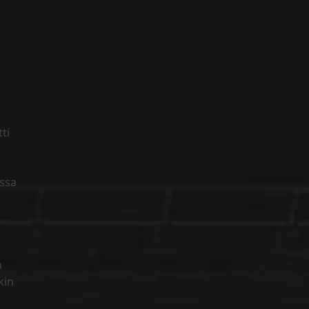
ti
e
issa
n
kin