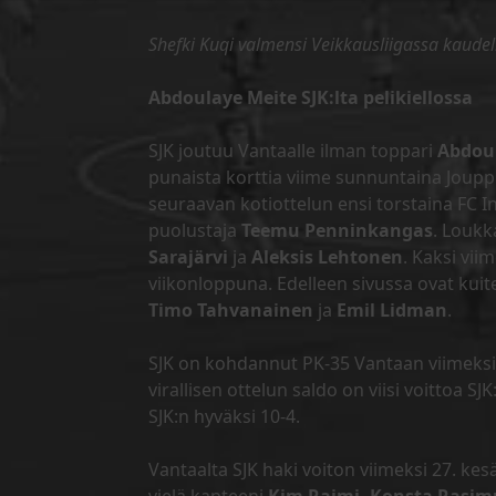
Shefki Kuqi valmensi Veikkausliigassa kaud
Abdoulaye Meite SJK:lta pelikiellossa
SJK joutuu Vantaalle ilman toppari
Abdou
punaista korttia viime sunnuntaina Jouppi
seuraavan kotiottelun ensi torstaina FC I
puolustaja
Teemu Penninkangas
. Loukk
Sarajärvi
ja
Aleksis Lehtonen
. Kaksi vii
viikonloppuna. Edelleen sivussa ovat kuit
Timo Tahvanainen
ja
Emil Lidman
.
SJK on kohdannut PK-35 Vantaan viimeksi
virallisen ottelun saldo on viisi voittoa S
SJK:n hyväksi 10-4.
Vantaalta SJK haki voiton viimeksi 27. ke