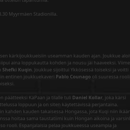
a ottelun tapahtumia.
18.30 Myyrmäen Stadionilla.
sen kärkijoukkueisiin useamman kauden ajan. Joukkue aloit
iipui aina loppukautta kohden ja nousu jäi haaveeksi. Viim
en
Shefki Kuqin
. Joukkue sijoittui Ykkösessä toiseksi ja voitti
qin entinen joukkuekaveri
Pablo Counago
oli suuressa rool
oiseksi.
n päätteeksi KäPaan ja tilalle tuli
Daniel Kollar
, joka kärsi
ttelussa loppuun ja on siten käytettävissä perjantaina.
in kahden kauden takaisessa Hongassa, jota Kuqi niin ikää
ssa hoitaa sama taustatiimi kuin Hongan aikoina ja varsin
so rooli. Espanjalaisia pelaa joukkueessa useampia ja