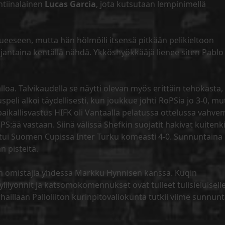
ntiinalainen
Lucas Garcia
, jota kutsutaan lempinimellä
ueeseen, mutta hän hölmöili itsensä pitkään pelikieltoon
rjantaina kentällä nähdä. Ykköshyökkääjä lienee siten Pablo
alloa. Talvikaudella se näytti olevan myös erittäin tehokasta,
speli alkoi täydellisesti, kun joukkue johti RoPSia jo 3-0, mu
paikallisvastus HIFK oli Vantaalla pelatussa ottelussa vahvem
S:ää vastaan. Siinä välissä Shefkin suojatit hakivat kuitenki
aatui Suomen Cupissa Inter Turku komeasti 4-0. Sunnuntaina
n pisteitä.
n omistajia yhdessä Markku Hynnisen kanssa. Kuqin
ilyönnit ja katsomokomennukset ovat tulleet tulisieluisell
rhaillaan Palloliiton kurinpitovaliokunta tutkii viime sunnun