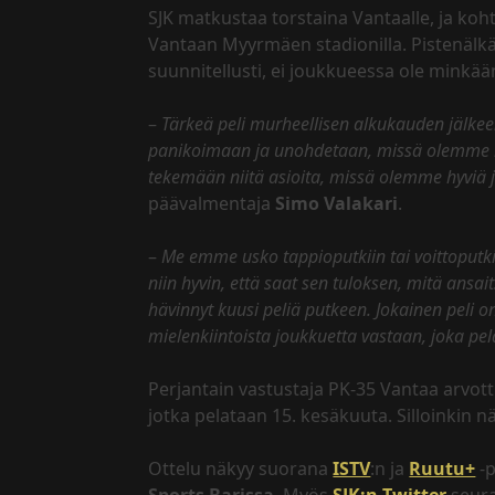
SJK matkustaa torstaina Vantaalle, ja koht
Vantaan Myyrmäen stadionilla. Pistenälkä 
suunnitellusti, ei joukkueessa ole minkään
–
Tärkeä peli murheellisen alkukauden jälke
panikoimaan ja unohdetaan, missä olemme h
tekemään niitä asioita, missä olemme hyviä 
päävalmentaja
Simo Valakari
.
–
Me emme usko tappioputkiin tai voittoputkii
niin hyvin, että saat sen tuloksen, mitä ansait
hävinnyt kuusi peliä putkeen. Jokainen peli
mielenkiintoista joukkuetta vastaan, joka pel
Perjantain vastustaja PK-35 Vantaa arvott
jotka pelataan 15. kesäkuuta. Silloinkin
Ottelu näkyy suorana
ISTV
:n ja
Ruutu+
-