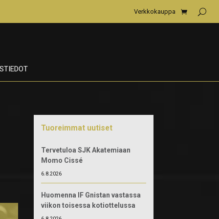
Verkkokauppa
STIEDOT
Tuoreimmat uutiset
Tervetuloa SJK Akatemiaan
Momo Cissé
6.8.2026
Huomenna IF Gnistan vastassa
viikon toisessa kotiottelussa
6.8.2026