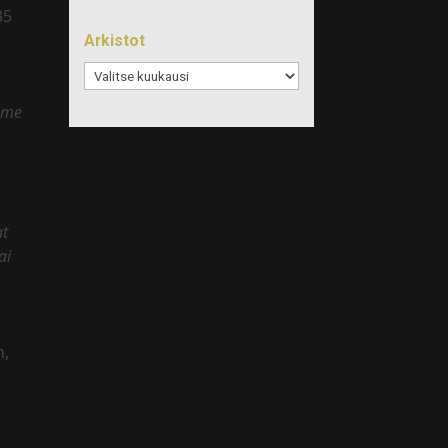
35
Arkistot
Arkistot
amme
at
ai
n,