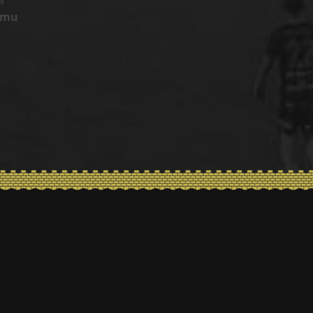
a
eemu