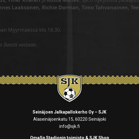
us, Ymer Xhaferi
ja
Kosta Manev
. SJK:n nykyisistä pelaajist
annes Laaksonen, Richie Dorman, Timo Tahvanainen, T
taan Myyrmäessä klo 18.30.
a Ilvestä vastaan.
Seinäjoen Jalkapallokerho Oy – SJK
Alaseinäjoenkatu 15, 60220 Seinäjoki
info@sjk.fi
OmaSp Stadionin toimisto & SJK Shop