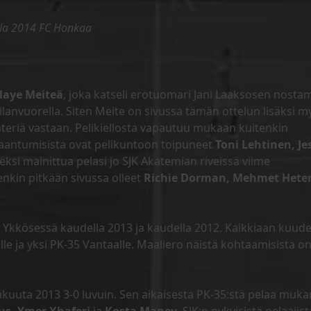
ella 2014 FC Honkaa
laye Meiteä
, joka katseli erotuomari Jani Laaksosen nosta
lanvuorella. Siten Meite on sivussa tämän ottelun lisäksi m
nteriä vastaan. Pelikiellosta vapautuu mukaan kuitenkin
aantumisista ovat pelikuntoon toipuneet
Toni Lehtinen, Je
meksi mainittua pelasi jo SJK Akatemian riveissä viime
enkin pitkään sivussa olleet
Richie Dorman, Mehmet Hete
 Ykkösessä kaudella 2013 ja kaudella 2012. Kaikkiaan kuud
JK:lle ja yksi PK-35 Vantaalle. Maaliero näistä kohtaamisista o
säkuuta 2013 3-0 luvuin. Sen aikaisesta PK-35:stä pelaa muk