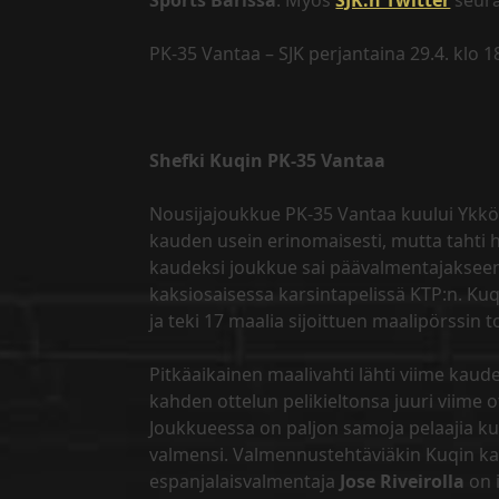
Sports Barissa
. Myös
SJK:n Twitter
seura
PK-35 Vantaa – SJK perjantaina 29.4. klo 
Shefki Kuqin PK-35 Vantaa
Nousijajoukkue PK-35 Vantaa kuului Ykkö
kauden usein erinomaisesti, mutta tahti h
kaudeksi joukkue sai päävalmentajakse
kaksiosaisessa karsintapelissä KTP:n. Ku
ja teki 17 maalia sijoittuen maalipörssin t
Pitkäaikainen maalivahti lähti viime kaude
kahden ottelun pelikieltonsa juuri viime o
Joukkueessa on paljon samoja pelaajia ku
valmensi. Valmennustehtäviäkin Kuqin kan
espanjalaisvalmentaja
Jose Riveirolla
on i