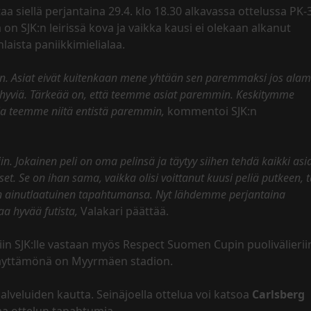
aa siellä perjantaina 29.4. klo 18.30 alkavassa ottelussa PK-
on SJK:n leirissä kova ja vaikka kausi ei olekaan alkanut
laista paniikkimielialaa.
en. Asiat eivät kuitenkaan mene yhtään sen paremmaksi jos al
yviä. Tärkeää on, että teemme asiat paremmin. Keskitymme
ja teemme niitä entistä paremmin,
kommentoi SJK:n
n. Jokainen peli on oma pelinsä ja täytyy siihen tehdä kaikki asi
set. Se on ihan sama, vaikka olisi voittanut kuusi peliä putkeen, t
 on ainutlaatuinen tapahtumansa. Nyt lähdemme perjantaina
aa hyvää futista,
Valakari päättää.
iin SJK:lle vastaan myös Respect Suomen Cupin puolivälierii
 näyttämönä on Myyrmäen stadion.
palveluiden kautta. Seinäjoella ottelua voi katsoa
Carlsberg