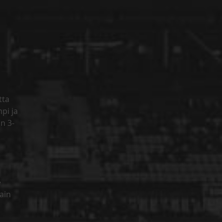
tta
pi ja
n 3-
e
tain