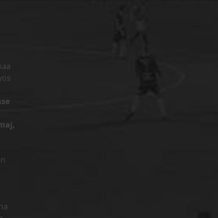
maa
yös
sse
maj,
en
n
ana