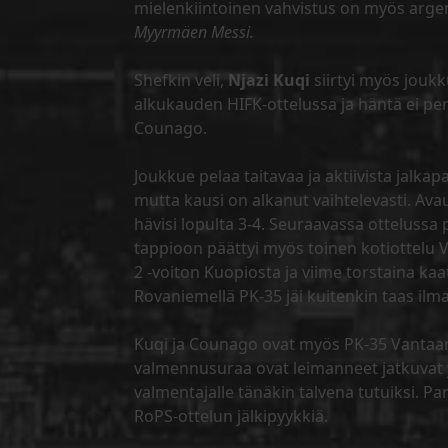
mielenkiintoinen vahvistus on myös arge
Myyrmäen Messi.
Shefkin veli,
Njazi Kuqi
siirtyi myös joukk
alkukauden HIFK-ottelussa ja häntä ei pe
Counago.
Joukkue pelaa taitavaa ja aktiivista jalkap
mutta kausi on alkanut vaihtelevasti. Avau
hävisi lopulta 3-4. Seuraavassa ottelussa 
tappioon päättyi myös toinen kotiottelu VP
2 -voiton Kuopiosta ja viime torstaina k
Rovaniemellä PK-35 jäi kuitenkin taas ilma
Kuqi ja Counago ovat myös PK-35 Vantaa
valmennusuraa ovat leimanneet jatkuvat yl
valmentajalle tänäkin talvena tutuiksi. Pa
RoPS-ottelun jälkipyykkiä.