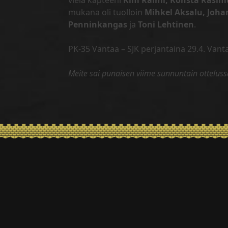
vielä kapteeni
Kim Raimi, Konsta Rasim
mukana oli tuolloin
Mihkel Aksalu, Joh
Penninkangas
ja
Toni Lehtinen
.
PK-35 Vantaa – SJK perjantaina 29.4. Van
Meite sai punaisen viime sunnuntain otteluss