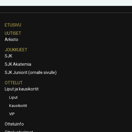
ETUSIVU
UUTISET
Arkisto
JOUKKUEET
SJK
SJK Akatemia
SJK Juniorit (omalle sivulle)
OTTELUT
Liput ja kausikortit
Liput
Kausikortit
VIP
Otteluinfo