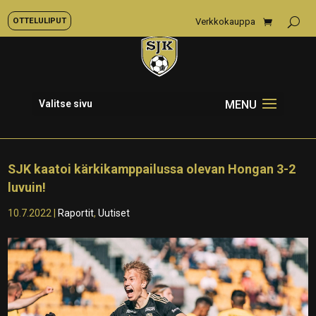
OTTELULIPUT
Verkkokauppa
Valitse sivu
SJK kaatoi kärkikamppailussa olevan Hongan 3-2
luvuin!
10.7.2022
|
Raportit
,
Uutiset