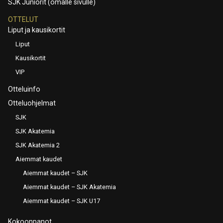
SJK Juniorit (omalle sivulle)
OTTELUT
Liput ja kausikortit
Liput
Kausikortit
VIP
Otteluinfo
Otteluohjelmat
SJK
SJK Akatemia
SJK Akatemia 2
Aiemmat kaudet
Aiemmat kaudet – SJK
Aiemmat kaudet – SJK Akatemia
Aiemmat kaudet – SJK U17
Kokoonpanot