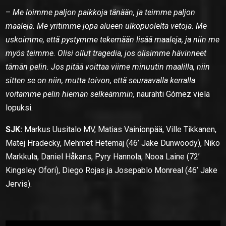
–
Me loimme paljon paikkoja tänään, ja teimme paljon
maaleja. Me yritimme jopa alueen ulkopuolelta vetoja. Me
uskoimme, että pystymme tekemään lisää maaleja, ja niin me
myös teimme. Olisi ollut tragedia, jos olisimme hävinneet
tämän pelin. Jos pitää voittaa viime minuutin maalilla, niin
sitten se on niin, mutta toivon, että seuraavalla kerralla
voitamme pelin hieman selkeämmin,
naurahti Gómez vielä
lopuksi.
SJK:
Markus Uusitalo MV, Matias Vainionpää, Ville Tikkanen,
Matej Hradecky, Mehmet Hetemaj (46’ Jake Dunwoody), Niko
Markkula, Daniel Håkans, Pyry Hannola, Nooa Laine (72’
Kingsley Ofori), Diego Rojas ja Josepablo Monreal (46’ Jake
Jervis).