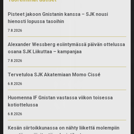
Pisteet jakoon Gnistanin kanssa – SJK nousi
hienosti lopussa tasoihin
7.8.2026
Alexander Wessberg esiintymässä päivän ottelussa
osana SJK Liikuttaa – kampanjaa
7.8.2026
Tervetuloa SJK Akatemiaan Momo Cissé
6.8.2026
Huomenna IF Gnistan vastassa viikon toisessa
kotiottelussa
6.8.2026
Kesän siirtoikkunassa on nähty liikettä molempiin