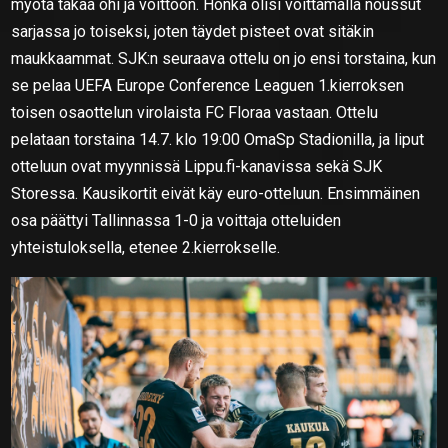
myötä takaa ohi ja voittoon. Honka olisi voittamalla noussut
sarjassa jo toiseksi, joten täydet pisteet ovat sitäkin
maukkaammat. SJK:n seuraava ottelu on jo ensi torstaina, kun
se pelaa UEFA Europe Conference Leaguen 1.kierroksen
toisen osaottelun virolaista FC Floraa vastaan. Ottelu
pelataan torstaina 14.7. klo 19:00 OmaSp Stadionilla, ja liput
otteluun ovat myynnissä Lippu.fi-kanavissa sekä SJK
Storessa. Kausikortit eivät käy euro-otteluun. Ensimmäinen
osa päättyi Tallinnassa 1-0 ja voittaja otteluiden
yhteistuloksella, etenee 2.kierrokselle.