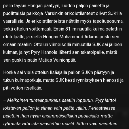
pelin täysin Hongan päätyyn, luoden paljon painetta ja
puolittaisia paikkoja. Varsinkin erikoistilanteet olivat SJK:lla
vaarallisia. Ja erikoistilanteista nähtiin myös tasoitusosuma,
sekä ottelun voittomaali. Ensin 81. minuutilla kulma pelattiin
etutolpalle, ja siellä Hongan Mohammed Adams puski sen
omaan maaliin. Ottelun viimeisellä minuutilla SJK sai jälleen
kulman, ja nyt Pyry Hannola lähetti sen takatolpalle, mistä
sen puski sisään Matias Vainionpää.
Honka sai vielä ottelun lisäajalla pallon SJK:n päätyyn ja
tukun kulmapotkuja, mutta SJK kesti rynnistyksen hienosti ja
piti voiton itsellään.
–
Melkoinen tunteenpurkaus saatiin loppuun. Pyry laittoi
loistavan pallon ja siihen vain päätä väliin. Periaatteessa
pelattiin ihan hyvin ensimmäiselläkin puoliajalla, mutta
tyhmistä virheistä päästettiin maalit. Sitten vain painettiin