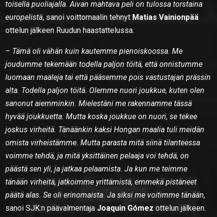
toisella puoliajalla. Aivan mahtava peli on tulossa torstaina
europelistä
, sanoi voittomaalin tehnyt
Matias Vainionpää
ottelun jälkeen Ruudun haastattelussa.
–
Tämä oli vähän kuin kautemme pienoiskoossa. Me
joudumme tekemään todella paljon töitä, että onnistumme
luomaan maaleja tai että pääsemme pois vastustajan prässin
alta. Todella paljon töitä. Olemme nuori joukkue, kuten olen
sanonut aiemminkin. Mielestäni me rakennamme tässä
hyvää joukkuetta. Mutta koska joukkue on nuori, se tekee
joskus virheitä. Tänäänkin kaksi Hongan maalia tuli meidän
omista virheistämme. Mutta parasta mitä siinä tilanteessa
voimme tehdä, ja mitä yksittäinen pelaaja voi tehdä, on
päästä sen yli, ja jatkaa pelaamista. Ja kun me teimme
tänään virheitä, jatkoimme yrittämistä, emmekä pistäneet
päätä alas. Se oli erinomaista. Ja siksi me voitimme tänään,
sanoi SJK:n päävalmentaja
Joaquin Gómez
ottelun jälkeen.