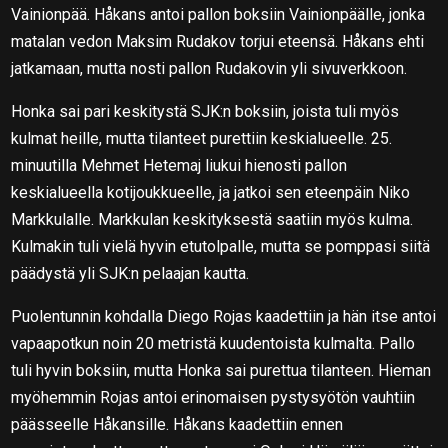
Vainionpää. Håkans antoi pallon boksiin Vainionpäälle, jonka
matalan vedon Maksim Rudakov torjui eteensä. Håkans ehti
jatkamaan, mutta nosti pallon Rudakovin yli sivuverkkoon.
Honka sai pari keskitystä SJK:n boksiin, joista tuli myös
kulmat heille, mutta tilanteet purettiin keskialueelle. 25.
minuutilla Mehmet Hetemaj liukui hienosti pallon
keskialueella kotijoukkueelle, ja jatkoi sen eteenpäin Niko
Markkulalle. Markkulan keskityksestä saatiin myös kulma.
Kulmakin tuli vielä hyvin etutolpalle, mutta se pomppasi siitä
päädystä yli SJK:n pelaajan kautta.
Puolentunnin kohdalla Diego Rojas kaadettiin ja hän itse antoi
vapaapotkun noin 20 metristä kuudentoista kulmalta. Pallo
tuli hyvin boksiin, mutta Honka sai purettua tilanteen. Hieman
myöhemmin Rojas antoi erinomaisen pystysyötön vauhtiin
päässeelle Håkansille. Håkans kaadettiin ennen