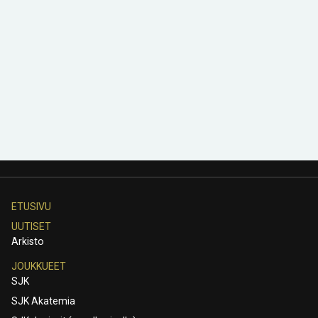
ETUSIVU
UUTISET
Arkisto
JOUKKUEET
SJK
SJK Akatemia