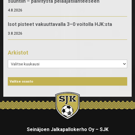
suuntiin – päivitystä pelaajatilanteeseen
4.8.2026
Isot pisteet vakuuttavalla 3–0 voitolla HJK:sta
3.8.2026
Arkistot
Arkistot
Seinäjoen Jalkapallokerho Oy – SJK