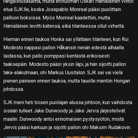
rangaistusaluetta, mutta erotuomari Oskari Hämäläinen viittoi
etua SJK:lle, koska Josepablo Monreal pääsi puolittain
palloon boksissa. Myös Monreal kaadettiin, mutta
Hämäläinen levitti kätensä, eikä tilanteessa ollut virhettä.
Hieman ennen taukoa Honka sai yllättäen tilanteen, kun Rui
Modesto nappasi pallon Håkansin nenän edestä alhaalla
laidassa, kun pallo pomppasi kentästä erikoisesti
taaksepäin. Modesto pääsi yksin läpi, ja hän sijoitti pallon
taka-alakulmaan, ohi Markus Uusitalon. SJK sai vai vielä
pienen paineen ennen taukoa, mutta tauolle mentiin Hongan
johdossa.
SJK meni heti toisen puoliajan alussa johtoon, kun vaihdosta
sisään tulleet Jake Dunwoody ja Jake Jervis järjestelivät
maalin. Dunwoody antoi erinomaisen pystysyötön, mistä
Jervis pääsi karkuun ja sijoitti pallon ohi Maksim Rudakovin.