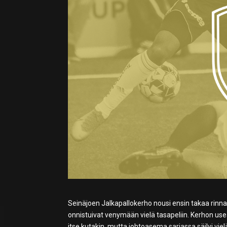
Seinäjoen Jalkapallokerho nousi ensin takaa rinnalle
onnistuivat venymään vielä tasapeliin. Kerhon usea
itse kutakin, mutta johtoasema sarjassa säilyi vie