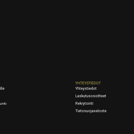
YHTEYSTIEDOT
lle
Yhteystiedot
Laskutusosoitteet
Rekrytointi
unki
Tietosuojaseloste