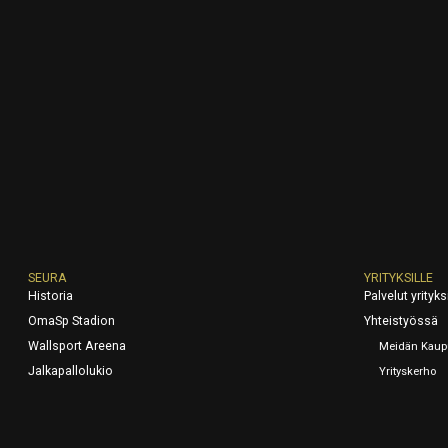
SEURA
YRITYKSILLE
Historia
Palvelut yrityksi
OmaSp Stadion
Yhteistyössä
Wallsport Areena
Meidän Kaup
Jalkapallolukio
Yrityskerho