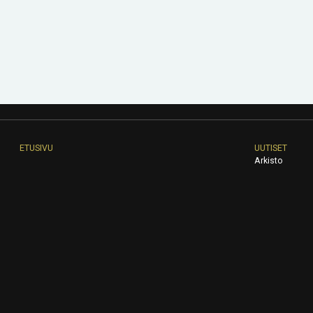
ETUSIVU
UUTISET
Arkisto