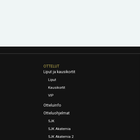
OTTELUT
Liput ja kausikortit
Liput
Kausikortit
VIP
Otteluinfo
Otteluohjelmat
SJK
SJK Akatemia
SJK Akatemia 2