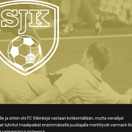
 ja sitten ohi FC Viikinkejä vastaan kotikentällään, mutta vierailijat
t tuhritut maalipaikat ensimmäisellä puoliajalla mietittyvät varmasti ilt
lä seitsemässä pisteessä.