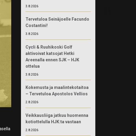
3.8.2026
Tervetuloa Seinäjoelle Facundo
Costantini!
3.8.2026
Cycli & Ruuhikoski Golf
aktivoivat katsojat Hetki
Areenalla ennen SJK – HJK
ottelua
3.8.2026
Kokemusta ja maalintekotaitoa
– Tervetuloa Apostolos Vellios
2.8.2026
Veikkausliiga jatkuu huomenna
kotiottelulla HJK:ta vastaan
asella
2.8.2026