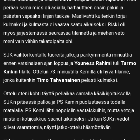
perään sama mies oli asialla, harhauttaen ensin pakin ja
päästen vapaaksi linjan taakse. Maalivahti kuitenkin torjui
kulmaksi ja kulmasta ei vaaraa saatu aikaiseksi. Riski oli
myös järjestämässä seuraavaa tilannetta ja miehen veto
meni vain vähän takatolpalta ohi.
SJK vaihtoi kentälle tuoreita jalkoja parikymmentä minuuttia
ennen varsinaisen ajan loppua ja
Youness Rahimi
tuli
Tarmo
Kinkin
tilalle. Ottelun 73. minuutilla Kemillä oli hyvä tilanne,
jonka kuitenkin
Timo Tahvanainen
pelasti kulmaksi.
Ottelu eteni kohti täyttä peliaikaa samalla käsikirjoituksella,
SJK:n pitäessä palloa ja PS Kemin puolustaessa todella
matalalla. PS Kemi lähti nopeisiin vastaiskuihin, mutta vetoja
niistä ei kotijoukkue saanut aikaiseksi. Ja kun SJK:n vedot
olivat vaarattomia, näytti jatko-ottelu häämöttävän.