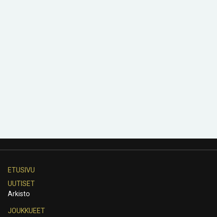
ETUSIVU
UUTISET
Arkisto
JOUKKUEET