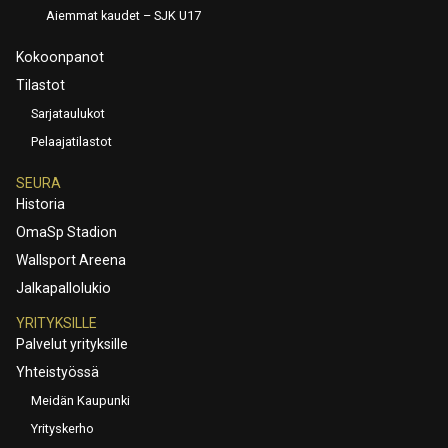
Aiemmat kaudet – SJK U17
Kokoonpanot
Tilastot
Sarjataulukot
Pelaajatilastot
SEURA
Historia
OmaSp Stadion
Wallsport Areena
Jalkapallolukio
YRITYKSILLE
Palvelut yrityksille
Yhteistyössä
Meidän Kaupunki
Yrityskerho