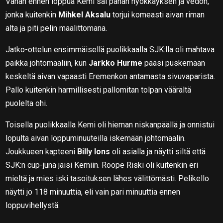
Vähän ennen loppua Kemi sai pahan hyökkäyksen ja vedon,
jonka kuitenkin
Mihkel Aksalu
torjui komeasti aivan riman
alta ja piti pelin maalittomana.
Jatko-ottelun ensimmäisellä puolikkaalla SJK:lla oli mahtava
paikka johtomaaliin, kun
Jarkko Hurme
pääsi puskemaan
keskeltä aivan vapaasti Eremenkon antamasta sivuvaparista.
Pallo kuitenkin harmillisesti pallomitan tolpan väärältä
puolelta ohi.
Toisella puolikkaalla Kemi oli hieman niskanpäällä ja onnistui
lopulta aivan loppuminuuteilla iskemään johtomaalin.
Joukkueen kapteeni
Billy Ions
oli asialla ja näytti siltä että
SJK:n cup-juna jäisi Kemiin. Roope Riski oli kuitenkin eri
mieltä ja mies iski tasoituksen lähes välittömästi. Pelikello
näytti jo 118 minuuttia, eli vain pari minuuttia ennen
loppuvihellystä.