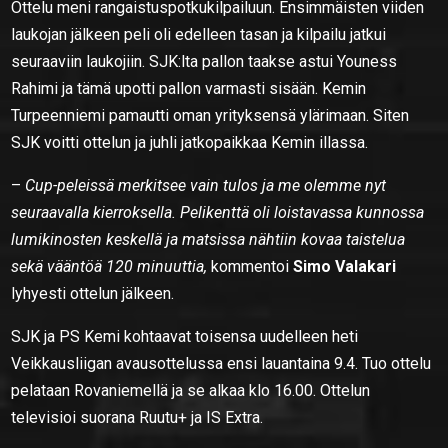
Ottelu meni rangaistuspotkukilpailuun. Ensimmäisten viiden
laukojan jälkeen peli oli edelleen tasan ja kilpailu jatkui
seuraaviin laukojiin. SJK:lta pallon taakse astui Youness
Rahimi ja tämä upotti pallon varmasti sisään. Kemin
Turpeenniemi pamautti oman yrityksensä ylärimaan. Siten
SJK voitti ottelun ja juhli jatkopaikkaa Kemin illassa.
–
Cup-peleissä merkitsee vain tulos ja me olemme nyt
seuraavalla kierroksella. Pelikenttä oli loistavassa kunnossa
lumikinosten keskellä ja matsissa nähtiin kovaa taistelua
sekä vääntöä 120 minuuttia,
kommentoi
Simo Valakari
lyhyesti ottelun jälkeen.
SJK ja PS Kemi kohtaavat toisensa uudelleen heti
Veikkausliigan avausottelussa ensi lauantaina 9.4. Tuo ottelu
pelataan Rovaniemellä ja se alkaa klo 16.00. Ottelun
televisioi suorana Ruutu+ ja IS Extra.