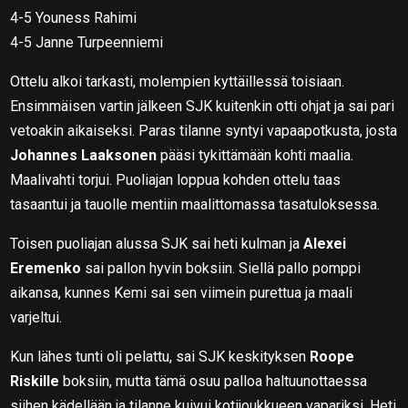
4-5 Youness Rahimi
4-5 Janne Turpeenniemi
Ottelu alkoi tarkasti, molempien kyttäillessä toisiaan.
Ensimmäisen vartin jälkeen SJK kuitenkin otti ohjat ja sai pari
vetoakin aikaiseksi. Paras tilanne syntyi vapaapotkusta, josta
Johannes Laaksonen
pääsi tykittämään kohti maalia.
Maalivahti torjui. Puoliajan loppua kohden ottelu taas
tasaantui ja tauolle mentiin maalittomassa tasatuloksessa.
Toisen puoliajan alussa SJK sai heti kulman ja
Alexei
Eremenko
sai pallon hyvin boksiin. Siellä pallo pomppi
aikansa, kunnes Kemi sai sen viimein purettua ja maali
varjeltui.
Kun lähes tunti oli pelattu, sai SJK keskityksen
Roope
Riskille
boksiin, mutta tämä osuu palloa haltuunottaessa
siihen kädellään ja tilanne kuivui kotijoukkueen vapariksi. Heti