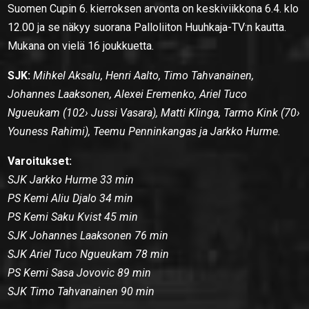
Suomen Cupin 6. kierroksen arvonta on keskiviikkona 6.4. klo
12.00 ja se näkyy suorana Palloliiton Huuhkaja-TV:n kautta.
Mukana on vielä 16 joukkuetta.
SJK:
Mihkel Aksalu, Henri Aalto, Timo Tahvanainen,
Johannes Laaksonen, Alexei Eremenko, Ariel Tuco
Ngueukam (102› Jussi Vasara), Matti Klinga, Tarmo Kink (70›
Youness Rahimi), Teemu Penninkangas ja Jarkko Hurme.
Varoitukset:
SJK Jarkko Hurme 33 min
PS Kemi Aliu Djalo 34 min
PS Kemi Saku Kvist 45 min
SJK Johannes Laaksonen 76 min
SJK Ariel Tuco Ngueukam 78 min
PS Kemi Sasa Jovovic 89 min
SJK Timo Tahvanainen 90 min