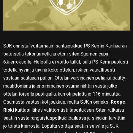
SJK onnistui voittamaan isäntäjoukkue PS Kemin Karihaaran
sateisella tekonurmella ja eteni siten Suomen cupin
6.kierrokselle. Helpolla ei voitto tullut, sillä PS Kemi puolusti
todella hyvin ja tiivinä koko ottelun, iskien vaarallisesti
vastaan saatuaan pallon. Ottelun varsinainen peliaika päättyi
maalittomana ja ensimmäinen osuma nähtiin vasta jatko-
ottelun toisella puoliajalla, kun oli pelattu jo 116 minuuttia.
Osumasta vastasi kotijoukkue, mutta SJK:n onneksi
Roope
Riski
kuittasi lähes välittömästi tasoituksen. Siten ratkaisu
saatiin vasta rangaistuspotkukilpailussa ja siinäkin tarvittiin
jo toista kierrosta. Lopulta voittaja saatiin selville ja SJK