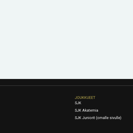
JOUKKUEET
SJK
SJK Akatemia
SJK Juniorit (omalle sivulle)