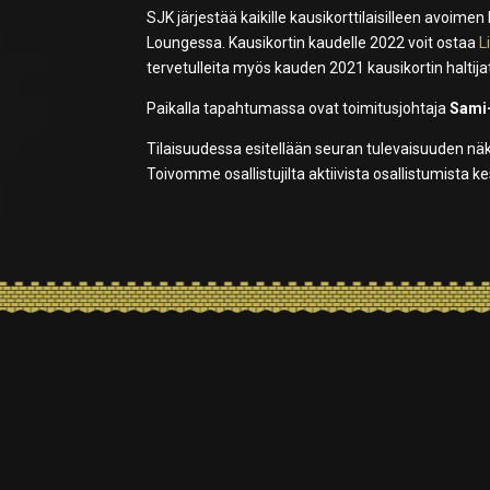
SJK järjestää kaikille kausikorttilaisilleen avoim
Loungessa. Kausikortin kaudelle 2022 voit ostaa
L
tervetulleita myös kauden 2021 kausikortin haltija
Paikalla tapahtumassa ovat toimitusjohtaja
Sami-
Tilaisuudessa esitellään seuran tulevaisuuden nä
Toivomme osallistujilta aktiivista osallistumista 