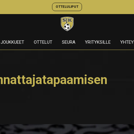
OTTELULIPUT
JOUKKUEET
OTTELUT
SEURA
YRITYKSILLE
YHTEY
annattajatapaamisen