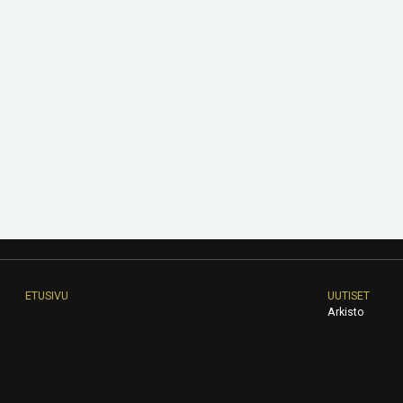
ETUSIVU
UUTISET
Arkisto