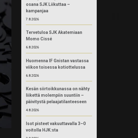
osana SJK Liikuttaa –
kampanjaa
7.8.2026
Tervetuloa SJK Akatemiaan
Momo Cissé
6.8.2026
Huomenna IF Gnistan vastassa
viikon toisessa kotiottelussa
6.8.2026
Kesän siirtoikkunassa on nähty
liikettä molempiin suuntiin –
päivitystä pelaajatilanteeseen
4.8.2026
Isot pisteet vakuuttavalla 3–0
voitolla HJK:sta