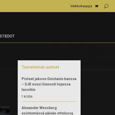
Verkkokauppa
STIEDOT
Tuoreimmat uutiset
Pisteet jakoon Gnistanin kanssa
– SJK nousi hienosti lopussa
tasoihin
7.8.2026
Alexander Wessberg
esiintymässä päivän ottelussa