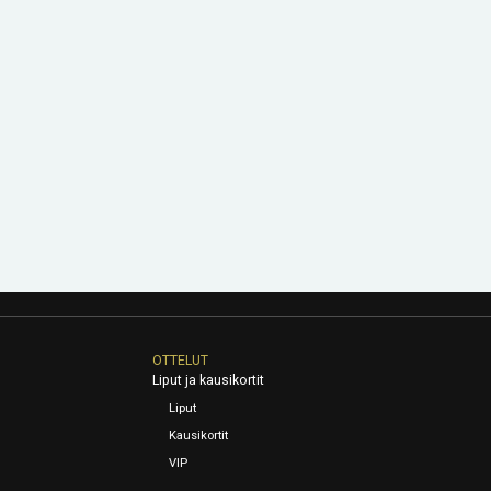
OTTELUT
Liput ja kausikortit
Liput
Kausikortit
VIP