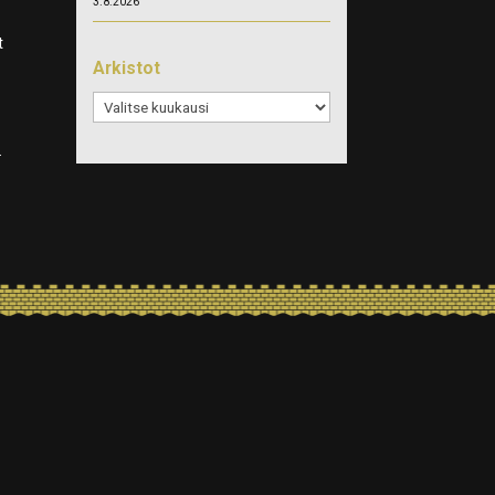
3.8.2026
t
Arkistot
Arkistot
.