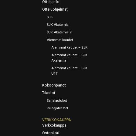
Otteluinfo
Otteluohjelmat
SJK
SJK Akatemia
SJK Akatemia 2
Aiemmat kaudet
Aiemmat kaudet – SJK
Aiemmat kaudet – SJK
Akatemia
Aiemmat kaudet – SJK
U17
Kokoonpanot
Tilastot
Sarjataulukot
Pelaajatilastot
VERKKOKAUPPA
Verkkokauppa
Ostoskori