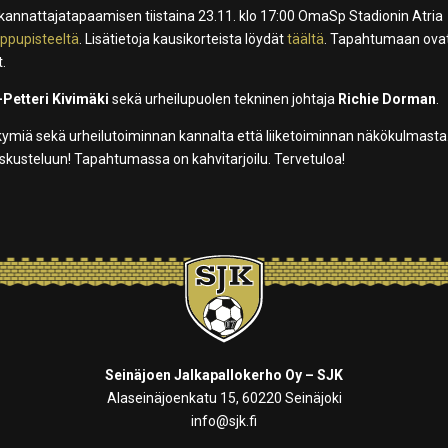
en kannattajatapaamisen tiistaina 23.11. klo 17:00 OmaSp Stadionin Atria
ippupisteeltä
. Lisätietoja kausikorteista löydät
täältä
. Tapahtumaan ova
t.
Petteri Kivimäki
sekä urheilupuolen tekninen johtaja
Richie Dorman
.
kymiä sekä urheilutoiminnan kannalta että liiketoiminnan näkökulmasta
keskusteluun! Tapahtumassa on kahvitarjoilu. Tervetuloa!
Seinäjoen Jalkapallokerho Oy – SJK
Alaseinäjoenkatu 15, 60220 Seinäjoki
info@sjk.fi