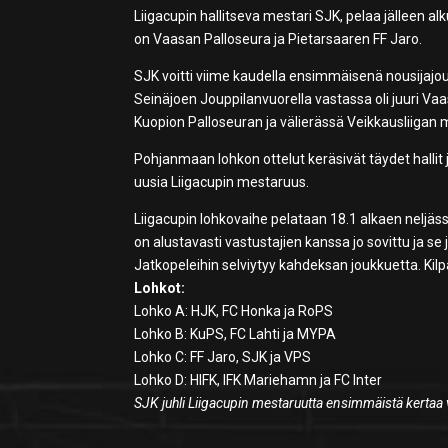
Liigacupin hallitseva mestari SJK, pelaa jälleen
on Vaasan Palloseura ja Pietarsaaren FF Jaro.
SJK voitti viime kaudella ensimmäisenä nousijajouk
Seinäjoen Jouppilanvuorella vastassa oli juuri Vaas
Kuopion Palloseuran ja välierässä Veikkausliigan 
Pohjanmaan lohkon ottelut keräsivät täydet hallit ja
uusia Liigacupin mestaruus.
Liigacupin lohkovaihe pelataan 18.1 alkaen neljä
on alustavasti vastustajien kanssa jo sovittu ja s
Jatkopeleihin selviytyy kahdeksan joukkuetta. Kilpa
Lohkot:
Lohko A: HJK, FC Honka ja RoPS
Lohko B: KuPS, FC Lahti ja MYPA
Lohko C: FF Jaro, SJK ja VPS
Lohko D: HIFK, IFK Mariehamn ja FC Inter
SJK juhli Liigacupin mestaruutta ensimmäistä kertaa