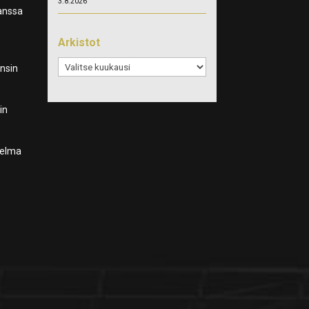
3.8.2026
kanssa
Arkistot
Arkistot
ensin
in
jelma