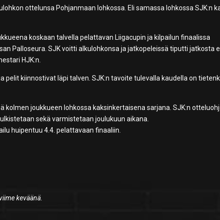
 alkulohkon ottelunsa Pohjanmaan lohkossa. Eli samassa lohkossa SJK:n 
kueena koskaan talvella pelattavan Liigacupin ja kilpailun finaalissa
an Palloseura. SJK voitti alkulohkonsa ja jatkopeleissä tiputti jatkosta 
mestari HJK:n.
 pelit kiinnostivat läpi talven. SJK:n tavoite tulevalla kaudella on tietenk
ssä kolmen joukkueen lohkossa kaksinkertaisena sarjana. SJK:n otteluoh
e julkistetaan sekä varmistetaan joulukuun aikana.
ilu huipentuu 4.4. pelattavaan finaaliin.
 viime keväänä.