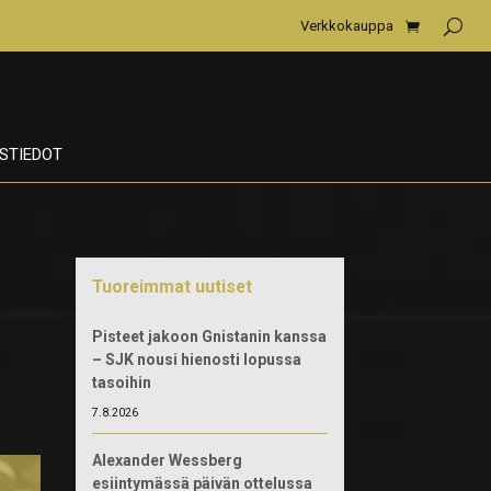
Verkkokauppa
STIEDOT
Tuoreimmat uutiset
Pisteet jakoon Gnistanin kanssa
– SJK nousi hienosti lopussa
tasoihin
7.8.2026
Alexander Wessberg
esiintymässä päivän ottelussa