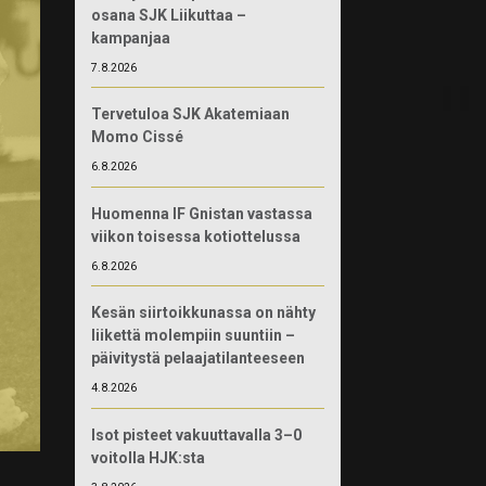
osana SJK Liikuttaa –
kampanjaa
7.8.2026
Tervetuloa SJK Akatemiaan
Momo Cissé
6.8.2026
Huomenna IF Gnistan vastassa
viikon toisessa kotiottelussa
6.8.2026
Kesän siirtoikkunassa on nähty
liikettä molempiin suuntiin –
päivitystä pelaajatilanteeseen
4.8.2026
Isot pisteet vakuuttavalla 3–0
voitolla HJK:sta