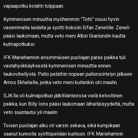
vapaapotku kolahti tolppaan.
Kymmenisen minuuttia myöhemmin ”Totti” nousi hyvin
vasemmalta laidalta ja syötti boksiin Erfan Zenelille. Zeneli
pääsi laukomaan, mutta veto meni Albin Granlundin kautta
kulmapotkuksi.
IFK Mariehamnin ensimmäisen puoliajan paras paikka tuli
vastahyökkäyksestä kymmenisen minuuttia ennen
taukovihellystä. Pallo pelattiin nopean pallonsiirtelyn jälkeen
Amos Ekhalielle, jonka veto meni kuitenkin ohi maalin.
SJK:lla oli kulmapotkun jälkitilanteessa vielä kelvollinen
paikka, kun Billy Ions pääsi laukomaan lähietäisyydeltä, mutta
veto suuntautui yli maalin.
Toisen puoliajan alku oli varsin sekava, eikä kumpikaan
saanut kunnolla syöttöpeliään kuntoon. IFK Mariehamnin