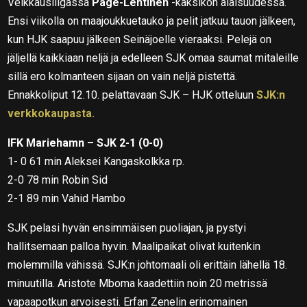
Veikkausliigassa
Page-Lehtinen
-kaksikon alaisuudessa.
Ensi viikolla on maajoukkuetauko ja pelit jatkuu tauon jälkeen,
kun HJK saapuu jälkeen Seinäjoelle vieraaksi. Pelejä on
jäljellä kaikkiaan neljä ja edelleen SJK omaa saumat mitaleille
sillä ero kolmanteen sijaan on vain neljä pistettä.
Ennakkoliput 12.10. pelattavaan SJK – HJK otteluun
SJK:n
verkkokaupasta.
IFK Mariehamn – SJK 2-1 (0-0)
1- 0 61 min Aleksei Kangaskolkka rp.
2-0 78 min Robin Sid
2-1 89 min Vahid Hambo
SJK pelasi hyvän ensimmäisen puoliajan, ja pystyi
hallitsemaan palloa hyvin. Maalipaikat olivat kuitenkin
molemmilla vähissä. SJK:n johtomaali oli erittäin lähellä 18.
minuutilla. Aristote Mboma kaadettiin noin 20 metrissä
vapaapotkun arvoisesti. Erfan Zenelin erinomainen