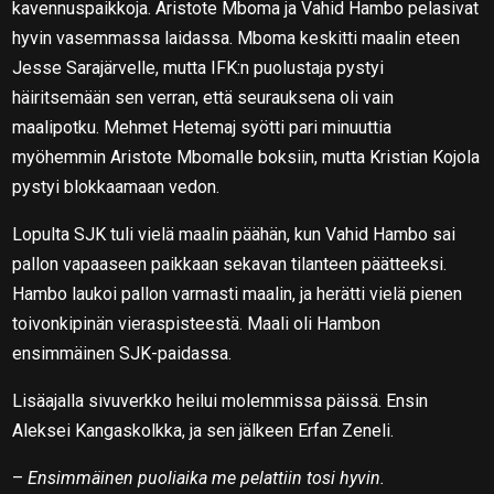
kavennuspaikkoja. Aristote Mboma ja Vahid Hambo pelasivat
hyvin vasemmassa laidassa. Mboma keskitti maalin eteen
Jesse Sarajärvelle, mutta IFK:n puolustaja pystyi
häiritsemään sen verran, että seurauksena oli vain
maalipotku. Mehmet Hetemaj syötti pari minuuttia
myöhemmin Aristote Mbomalle boksiin, mutta Kristian Kojola
pystyi blokkaamaan vedon.
Lopulta SJK tuli vielä maalin päähän, kun Vahid Hambo sai
pallon vapaaseen paikkaan sekavan tilanteen päätteeksi.
Hambo laukoi pallon varmasti maalin, ja herätti vielä pienen
toivonkipinän vieraspisteestä. Maali oli Hambon
ensimmäinen SJK-paidassa.
Lisäajalla sivuverkko heilui molemmissa päissä. Ensin
Aleksei Kangaskolkka, ja sen jälkeen Erfan Zeneli.
–
Ensimmäinen puoliaika me pelattiin tosi hyvin.