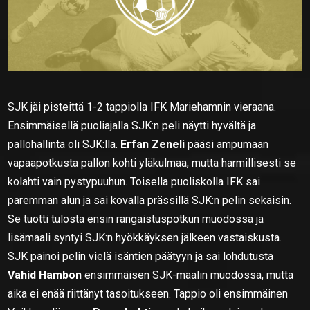
SJK jäi pisteittä 1-2 tappiolla IFK Mariehamnin vieraana.
Ensimmäisellä puoliajalla SJK:n peli näytti hyvältä ja
pallohallinta oli SJK:lla.
Erfan Zeneli
pääsi ampumaan
vapaapotkusta pallon kohti yläkulmaa, mutta harmillisesti se
kolahti vain pystypuuhun. Toisella puoliskolla IFK sai
paremman alun ja sai kovalla prässillä SJK:n pelin sekaisin.
Se tuotti tulosta ensin rangaistuspotkun muodossa ja
lisämaali syntyi SJK:n hyökkäyksen jälkeen vastaiskusta.
SJK painoi pelin vielä isäntien päätyyn ja sai lohdutusta
Vahid Hambon
ensimmäisen SJK-maalin muodossa, mutta
aika ei enää riittänyt tasoitukseen. Tappio oli ensimmäinen