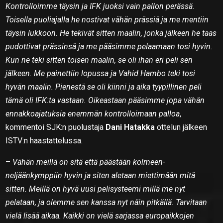
Kontrolloimme täysin ja IFK juoksi vain pallon perässä.
Toisella puoliajalla he nostivat vähän prässiä ja me mentiin
täysin lukkoon. He tekivät sitten maalin, jonka jälkeen he taas
pudottivat prässinsä ja me pääsimme pelaamaan tosi hyvin.
Kun ne teki sitten toisen maalin, se oli ihan eri peli sen
jälkeen. Me painettiin lopussa ja Vahid Hambo teki tosi
hyvän maalin. Pienestä se oli kiinni ja aika tyypillinen peli
tämä oli IFK:ta vastaan. Oikeastaan pääsimme jopa vähän
ennakkoajatuksia enemmän kontrolloimaan palloa
,
kommentoi SJK:n puolustaja
Dani Hatakka
ottelun jälkeen
ISTV:n haastattelussa.
–
Vähän meillä on sitä että päästään kolmeen-
neljäänkymppiin hyvin ja siten aletaan miettimään mitä
sitten. Meillä on hyvä uusi pelisysteemi millä me nyt
pelataan, ja olemme sen kanssa nyt näin pitkällä. Tarvitaan
vielä lisää aikaa. Kaikki on vielä sarjassa europaikkojen