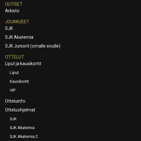
UUTISET
Arkisto
JOUKKUEET
SJK
SJK Akatemia
SJK Juniorit (omalle sivulle)
OTTELUT
Liput ja kausikortit
Liput
Kausikortit
VIP
Otteluinfo
Otteluohjelmat
SJK
SJK Akatemia
SJK Akatemia 2