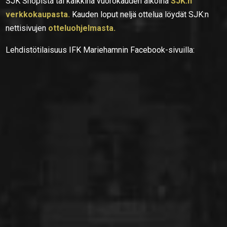
SJK Shopista tai kaikkina vuorokauden aikoina
SJK:n
verkkokaupasta.
Kauden loput neljä ottelua löydät SJK:n
nettisivujen
otteluohjelmasta.
Lehdistötilaisuus IFK Mariehamnin Facebook-sivuilla: