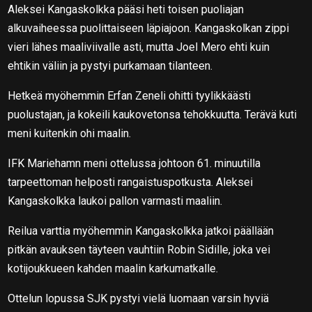
Aleksei Kangaskolkka pääsi heti toisen puoliajan
alkuvaiheessa puolittaiseen läpiajoon. Kangaskolkan zippi
vieri lähes maaliviivalle asti, mutta Joel Mero ehti kuin
ehtikin väliin ja pystyi purkamaan tilanteen.
Hetkeä myöhemmin Erfan Zeneli ohitti tyylikkäästi
puolustajan, ja kokeili kaukovetonsa tehokkuutta. Terävä kuti
meni kuitenkin ohi maalin.
IFK Mariehamn meni ottelussa johtoon 61. minuutilla
tarpeettoman helposti rangaistuspotkusta. Aleksei
Kangaskolkka laukoi pallon varmasti maaliin.
Reilua varttia myöhemmin Kangaskolkka jatkoi päällään
pitkän avauksen täyteen vauhtiin Robin Sidille, joka vei
kotijoukkueen kahden maalin karkumatkalle.
Ottelun lopussa SJK pystyi vielä luomaan varsin hyviä