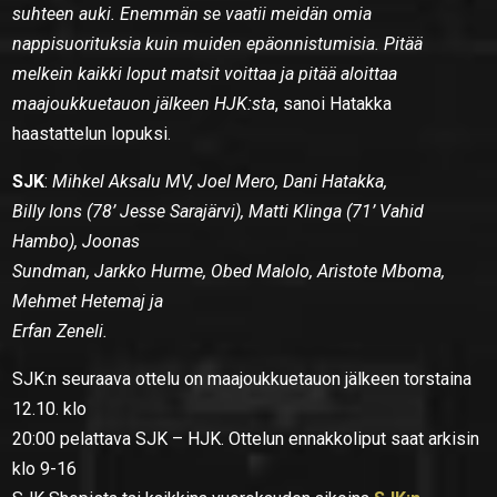
suhteen auki. Enemmän se vaatii meidän omia
nappisuorituksia kuin muiden epäonnistumisia. Pitää
melkein kaikki loput matsit voittaa ja pitää aloittaa
maajoukkuetauon jälkeen HJK:sta
, sanoi Hatakka
haastattelun lopuksi.
SJK
:
Mihkel Aksalu MV, Joel Mero, Dani Hatakka,
Billy Ions (78’ Jesse Sarajärvi), Matti Klinga (71’ Vahid
Hambo), Joonas
Sundman, Jarkko Hurme, Obed Malolo, Aristote Mboma,
Mehmet Hetemaj ja
Erfan Zeneli.
SJK:n seuraava ottelu on maajoukkuetauon jälkeen torstaina
12.10. klo
20:00 pelattava SJK – HJK. Ottelun ennakkoliput saat arkisin
klo 9-16