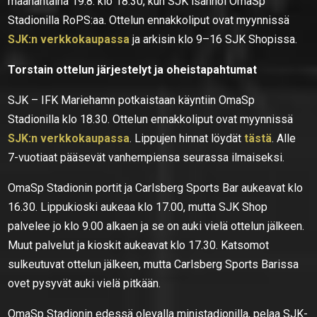
maanantaina 19.8. klo 18.30, kun SJK isännöi OmaSp
Stadionilla RoPS:aa. Ottelun ennakkoliput ovat myynnissä
SJK:n verkkokaupassa
ja arkisin klo 9–16 SJK Shopissa.
Torstain ottelun järjestelyt ja oheistapahtumat
SJK – IFK Mariehamn potkaistaan käyntiin OmaSp
Stadionilla klo 18.30. Ottelun ennakkoliput ovat myynnissä
SJK:n verkkokaupassa
. Lippujen hinnat löydät
tästä
. Alle
7-vuotiaat pääsevät vanhempiensa seurassa ilmaiseksi.
OmaSp Stadionin portit ja Carlsberg Sports Bar aukeavat klo
16.30. Lippukioski aukeaa klo 17.00, mutta SJK Shop
palvelee jo klo 9.00 alkaen ja se on auki vielä ottelun jälkeen.
Muut palvelut ja kioskit aukeavat klo 17.30. Katsomot
sulkeutuvat ottelun jälkeen, mutta Carlsberg Sports Barissa
ovet pysyvät auki vielä pitkään.
OmaSp Stadionin edessä olevalla ministadionilla, pelaa SJK-