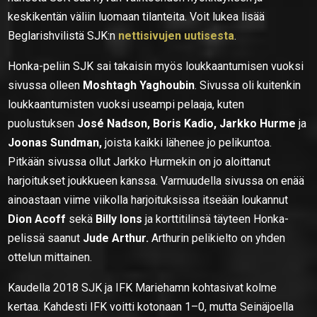
keskikentän väliin luomaan tilanteita. Voit lukea lisää
Beglarishvilistä SJK:n
nettisivujen uutisesta
.
Honka-peliin SJK sai takaisin myös loukkaantumisen vuoksi
sivussa olleen
Moshtagh Yaghoubin
. Sivussa oli kuitenkin
loukkaantumisten vuoksi useampi pelaaja, kuten
puolustuksen
José Nadson, Boris Kadio, Jarkko Hurme
ja
Joonas Sundman,
joista kaikki lähenee jo pelikuntoa.
Pitkään sivussa ollut Jarkko Hurmekin on jo aloittanut
harjoitukset joukkueen kanssa. Varmuudella sivussa on enää
ainoastaan viime viikolla harjoituksissa itseään loukannut
Dion Acoff
sekä
Billy Ions
ja korttitilinsä täyteen Honka-
pelissä saanut
Jude Arthur.
Arthurin pelikielto on yhden
ottelun mittainen.
Kaudella 2018 SJK ja IFK Mariehamn kohtasivat kolme
kertaa. Kahdesti IFK voitti kotonaan 1–0, mutta Seinäjoella