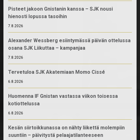
Pisteet jakoon Gnistanin kanssa – SJK nousi
hienosti lopussa tasoihin
7.8.2026
Alexander Wessberg esiintymässä päivän ottelussa
osana SJK Liikuttaa – kampanjaa
7.8.2026
Tervetuloa SJK Akatemiaan Momo Cissé
6.8.2026
Huomenna IF Gnistan vastassa viikon toisessa
kotiottelussa
6.8.2026
Kesän siirtoikkunassa on nähty liikettä molempiin
suuntiin – päivitystä pelaajatilanteeseen