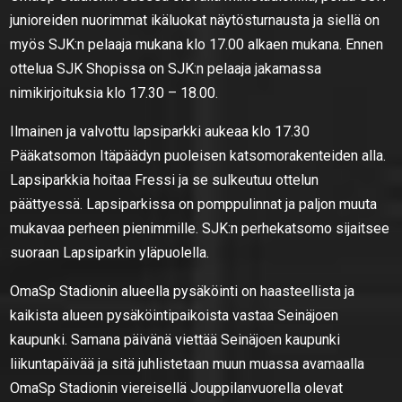
junioreiden nuorimmat ikäluokat näytösturnausta ja siellä on
myös SJK:n pelaaja mukana klo 17.00 alkaen mukana. Ennen
ottelua SJK Shopissa on SJK:n pelaaja jakamassa
nimikirjoituksia klo 17.30 – 18.00.
Ilmainen ja valvottu lapsiparkki aukeaa klo 17.30
Pääkatsomon Itäpäädyn puoleisen katsomorakenteiden alla.
Lapsiparkkia hoitaa Fressi ja se sulkeutuu ottelun
päättyessä. Lapsiparkissa on pomppulinnat ja paljon muuta
mukavaa perheen pienimmille. SJK:n perhekatsomo sijaitsee
suoraan Lapsiparkin yläpuolella.
OmaSp Stadionin alueella pysäköinti on haasteellista ja
kaikista alueen pysäköintipaikoista vastaa Seinäjoen
kaupunki. Samana päivänä viettää Seinäjoen kaupunki
liikuntapäivää ja sitä juhlistetaan muun muassa avamaalla
OmaSp Stadionin viereisellä Jouppilanvuorella olevat