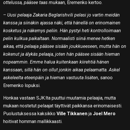
ottelussa, pääsee taas mukaan,
Eremenko kertoo.
–
Uusi pelaaja Zakaria Beglarishvili pelasi jo vartin meidän
kanssa ja siinäkin ajassa näki, että hänellä on erinomainen
kosketus ja näkemys peliin. Hän pystyi heti kontrolloimaan
pelin kulkua paikaltaan. Normaalisti siinä menee hetken
aikaa, että pelaaja pääsee sisään joukkueeseen, mutta hän on
kokenut ja älykäs pelaaja, joten hän pääsee sisään hieman
nopeammin. Emme halua kuitenkaan kiirehtiä hänen
kanssaan, sillä hän on ollut jonkin aikaa pelaamatta. Askel
askeleelta eteenpäin ja hieman vastuuta lisäten
, sanoo
Eremenko lopuksi.
Honkaa vastaan SJK:lta puuttui muutamia pelaajia, mutta
mukaan nostetut pelaajat täyttivät paikkansa erinomaisesti.
Puolustuksessa kaksikko
Ville Tikkanen
ja
Joel Mero
hoitivat homman mallikkaasti.