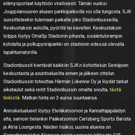
elämysportaat käyttöön virallisesti. Tämän vuoksi
Jouppilanvuoren alueen parkkipaikoilla voi olla tungosta. SJK
suositteleekin tulemaan paikalle joko Stadionbusseilla,
Keskustaksin autoilla, pyörillä tai kävellen. Keskustaksin
tolppa löytyy OmaSp Stadionin pihasta, sisääntulorampin
kohdalta ja polkupyöräparkki on stadionin edessä olevalla
tapahtumatorilla.
Stadionbussit kiertävät kaikkiin SJK:n kotiotteluin Seinäjoen
keskustasta ja asuntoalueilta ennen ja jälkeen ottelun.
Stadionbussin toteuttaa Härmän Liikenne Oy ja löydät tarkat
aikataulut sekä reitit Stadionbussin omalta sivulta,
tästä
linkistä.
Matkan hinta on 3 euroa suuntaansa.
Anniskelualueet löytyy Eteläkatsomon ja Kannattajapäädyn
alta, samoin tietenkin Pääkatsomon Carlsberg Sports Barista
ja Atria Loungesta. Näiden lisäksi, uusina alueina on