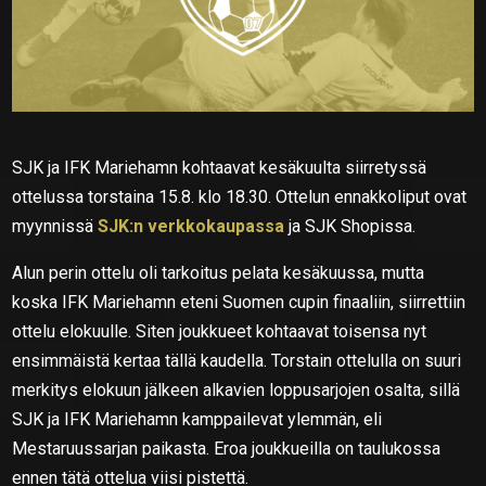
SJK ja IFK Mariehamn kohtaavat kesäkuulta siirretyssä
ottelussa torstaina 15.8. klo 18.30. Ottelun ennakkoliput ovat
myynnissä
SJK:n verkkokaupassa
ja SJK Shopissa.
Alun perin ottelu oli tarkoitus pelata kesäkuussa, mutta
koska IFK Mariehamn eteni Suomen cupin finaaliin, siirrettiin
ottelu elokuulle. Siten joukkueet kohtaavat toisensa nyt
ensimmäistä kertaa tällä kaudella. Torstain ottelulla on suuri
merkitys elokuun jälkeen alkavien loppusarjojen osalta, sillä
SJK ja IFK Mariehamn kamppailevat ylemmän, eli
Mestaruussarjan paikasta. Eroa joukkueilla on taulukossa
ennen tätä ottelua viisi pistettä.