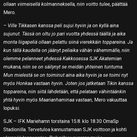
ollaan viimeisellä kolmanneksella, niin voitto tulee
, päättää
Mero.
–
Ville Tikkasen kanssa peli sujui hyvin ja on kyllä aina
sujunut. Tässä on oltu jo pari vuotta yhdessä täällä ja aika
monta liigapeliä ollaan pelattu siinä vierekkäin toppareina. Ja
kun tällä kaudella on jäänyt peliaika vähän vähemmälle, niin
olemme pelanneet yhdessä Kakkosessa SJK Akatemian
mukana, niin se on säilynyt se meidän yhteinen tuntuma.
Mun mielestä se on toiminut aina aika hyvin ja se toimi nyt
myös Honkaa vastaan hyvin. Joten jos jatketaan Tikin kanssa
toppareina, niin siitä lähdetään, että pelataan vähintäänkin
yhtä hyvin myös Maarianhaminaa vastaan,
Mero vakuuttaa
lopuksi.
SJK – IFK Mariehamn torstaina 15.8. klo 18.30 OmaSp
Stadionilla. Tervetuloa kannustamaan SJK voittoon ja kohti