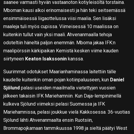
saanee varmasti hyvän vastaanoton kotiyleisöltä torstaina.
Mboman kausi alkoi erinomaisesti ja hän teki seitsemässä
ensimmäisessä liigaottelussa viisi maalia. Sen lisäksi
maaleja tuli myös cupissa. Viimeisessä 10 maalissa on
kuitenkin tullut vain yksi maali. Ahvenanmaalla tehoja
odoteltiin häneltä paljon enemmän. Mboma jakaa IFK:n
maalipörssin kärkipaikan Kemistä kesken viime kauden
siirtyneen
Keaton Isakssonin
kanssa.
Suurimmat odotukset Maarianhaminassa laitettiin tälle
kaudelle kuitenkin oman pojan kotiinpaluuseen, kun
Daniel
Sjölund
palasi useiden maailmalla vietettyjen vuosien
jälkeen takaisin IFK Mariehamniin. Kun Daja-lempinimellä
kulkeva Sjölund viimeksi pelasi Suomessa ja IFK
Mariehamnissa, pelasi joukkue vielä Kakkosessa. 36-vuotias
Sjölund lähti Ahvenanmaalta ensin Ruotsiin,
Brommapojkarnaan tammikuussa 1998 ja sieltä päätyi West