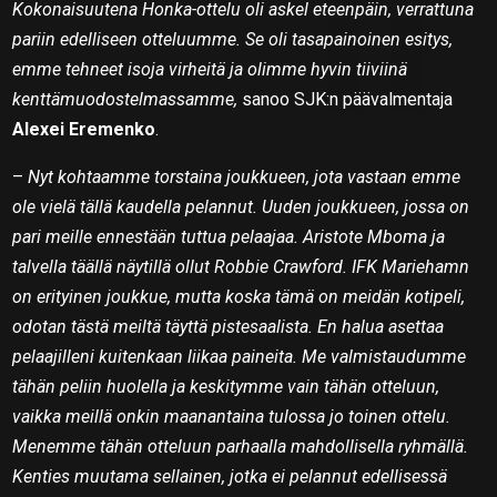
Kokonaisuutena Honka-ottelu oli askel eteenpäin, verrattuna
pariin edelliseen otteluumme. Se oli tasapainoinen esitys,
emme tehneet isoja virheitä ja olimme hyvin tiiviinä
kenttämuodostelmassamme,
sanoo SJK:n päävalmentaja
Alexei Eremenko
.
–
Nyt kohtaamme torstaina joukkueen, jota vastaan emme
ole vielä tällä kaudella pelannut. Uuden joukkueen, jossa on
pari meille ennestään tuttua pelaajaa. Aristote Mboma ja
talvella täällä näytillä ollut Robbie Crawford. IFK Mariehamn
on erityinen joukkue, mutta koska tämä on meidän kotipeli,
odotan tästä meiltä täyttä pistesaalista. En halua asettaa
pelaajilleni kuitenkaan liikaa paineita. Me valmistaudumme
tähän peliin huolella ja keskitymme vain tähän otteluun,
vaikka meillä onkin maanantaina tulossa jo toinen ottelu.
Menemme tähän otteluun parhaalla mahdollisella ryhmällä.
Kenties muutama sellainen, jotka ei pelannut edellisessä