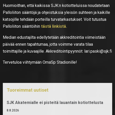
Huomioithan, että kaikissa SJK:n kotiotteluissa noudatetaan
Palloliiton sääntöjä ja ohjeistuksia yleisön suhteen ja kaikille
katsojille tehdään porteilla turvatarkastukset. Voit tutustua
Palloliiton sääntöihin
tästä linkistä.
Median edustajilta edellytetään akkreditointia viimeistään
päivää ennen tapahtumaa, jotta voimme varata tilaa
toimittajille ja kuvaajille. Akkreditointipyynnöt: lari.paski@sjk.fi
Tervetuloa viihtymään OmaSp Stadionille!
Tuoreimmat uutiset
SJK Akatemialle ei pisteitä lauantain kotiottelusta
8.8.2026