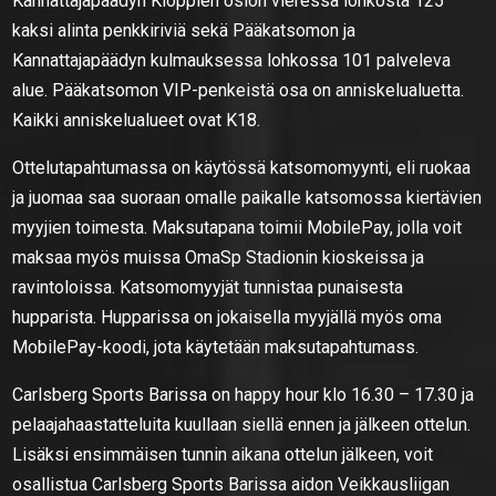
Kannattajapäädyn Kloppien osion vieressä lohkosta 125
kaksi alinta penkkiriviä sekä Pääkatsomon ja
Kannattajapäädyn kulmauksessa lohkossa 101 palveleva
alue. Pääkatsomon VIP-penkeistä osa on anniskelualuetta.
Kaikki anniskelualueet ovat K18.
Ottelutapahtumassa on käytössä katsomomyynti, eli ruokaa
ja juomaa saa suoraan omalle paikalle katsomossa kiertävien
myyjien toimesta. Maksutapana toimii MobilePay, jolla voit
maksaa myös muissa OmaSp Stadionin kioskeissa ja
ravintoloissa. Katsomomyyjät tunnistaa punaisesta
hupparista. Hupparissa on jokaisella myyjällä myös oma
MobilePay-koodi, jota käytetään maksutapahtumass.
Carlsberg Sports Barissa on happy hour klo 16.30 – 17.30 ja
pelaajahaastatteluita kuullaan siellä ennen ja jälkeen ottelun.
Lisäksi ensimmäisen tunnin aikana ottelun jälkeen, voit
osallistua Carlsberg Sports Barissa aidon Veikkausliigan