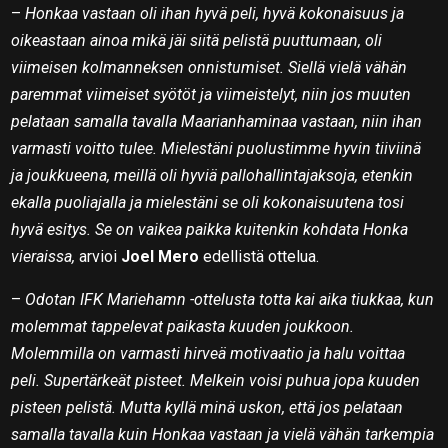
–
Honkaa vastaan oli ihan hyvä peli, hyvä kokonaisuus ja
oikeastaan ainoa mikä jäi siitä pelistä puuttumaan, oli
viimeisen kolmanneksen onnistumiset. Siellä vielä vähän
paremmat viimeiset syötöt ja viimeistelyt, niin jos muuten
pelataan samalla tavalla Maarianhaminaa vastaan, niin ihan
varmasti voitto tulee. Mielestäni puolustimme hyvin tiiviinä
ja joukkueena, meillä oli hyviä pallohallintajaksoja, etenkin
ekalla puoliajalla ja mielestäni se oli kokonaisuutena tosi
hyvä esitys. Se on vaikea paikka kuitenkin kohdata Honka
vieraissa,
arvioi
Joel Mero
edellistä ottelua.
–
Odotan IFK Mariehamn -ottelusta totta kai aika tiukkaa, kun
molemmat tappelevat paikasta kuuden joukkoon.
Molemmilla on varmasti hirveä motivaatio ja halu voittaa
peli. Supertärkeät pisteet. Melkein voisi puhua jopa kuuden
pisteen pelistä. Mutta kyllä minä uskon, että jos pelataan
samalla tavalla kuin Honkaa vastaan ja vielä vähän tarkempia