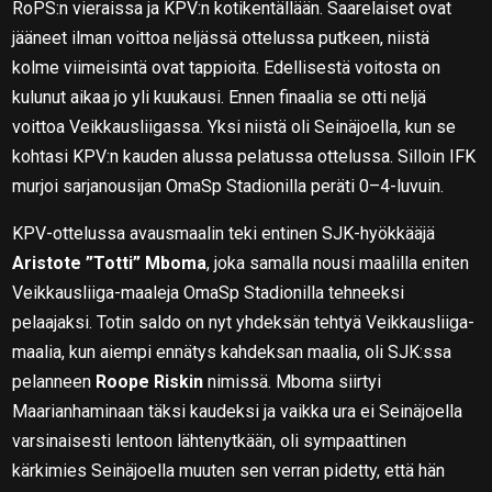
RoPS:n vieraissa ja KPV:n kotikentällään. Saarelaiset ovat
jääneet ilman voittoa neljässä ottelussa putkeen, niistä
kolme viimeisintä ovat tappioita. Edellisestä voitosta on
kulunut aikaa jo yli kuukausi. Ennen finaalia se otti neljä
voittoa Veikkausliigassa. Yksi niistä oli Seinäjoella, kun se
kohtasi KPV:n kauden alussa pelatussa ottelussa. Silloin IFK
murjoi sarjanousijan OmaSp Stadionilla peräti 0–4-luvuin.
KPV-ottelussa avausmaalin teki entinen SJK-hyökkääjä
Aristote ”Totti” Mboma
, joka samalla nousi maalilla eniten
Veikkausliiga-maaleja OmaSp Stadionilla tehneeksi
pelaajaksi. Totin saldo on nyt yhdeksän tehtyä Veikkausliiga-
maalia, kun aiempi ennätys kahdeksan maalia, oli SJK:ssa
pelanneen
Roope Riskin
nimissä. Mboma siirtyi
Maarianhaminaan täksi kaudeksi ja vaikka ura ei Seinäjoella
varsinaisesti lentoon lähtenytkään, oli sympaattinen
kärkimies Seinäjoella muuten sen verran pidetty, että hän