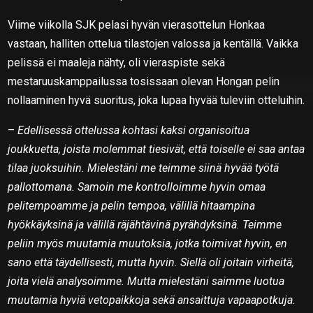
Viime viikolla SJK pelasi hyvän vierasottelun Honkaa
vastaan, halliten ottelua tilastojen valossa ja kentällä. Vaikka
pelissä ei maaleja nähty, oli vieraspiste sekä
mestaruuskamppailussa tosissaan olevan Hongan pelin
nollaaminen hyvä suoritus, joka lupaa hyvää tuleviin otteluihin.
–
Edellisessä ottelussa kohtasi kaksi organisoitua
joukkuetta, joista molemmat tiesivät, että toiselle ei saa antaa
tilaa juoksuihin. Mielestäni me teimme siinä hyvää työtä
pallottomana. Samoin me kontrolloimme hyvin omaa
pelitempoamme ja pelin tempoa, välillä hitaampina
hyökkäyksinä ja välillä räjähtävinä pyrähdyksinä. Teimme
peliin myös muutamia muutoksia, jotka toimivat hyvin, en
sano että täydellisesti, mutta hyvin. Siellä oli joitain virheitä,
joita vielä analysoimme. Mutta mielestäni saimme luotua
muutamia hyviä vetopaikkoja sekä ansaittuja vapaapotkuja.