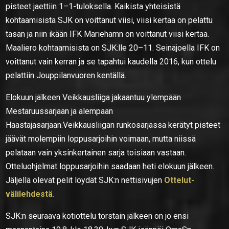
pisteet jaettiin 1–1-tuloksella. Kaikista yhteisistä
kohtaamisista SJK on voittanut viisi, viisi kertaa on pelattu
tasan ja niin ikään IFK Mariehamn on voittanut viisi kertaa.
Maaliero kohtaamisista on SJK:lle 20–11. Seinäjoella IFK on
voittanut vain kerran ja se tapahtui kaudella 2016, kun ottelu
pelattiin Jouppilanvuoren kentällä.
Elokuun jälkeen Veikkausliiga jakaantuu ylempään
Mestaruussarjaan ja alempaan
Haastajasarjaan.Veikkausliigan runkosarjassa kerätyt pisteet
jäävät molempiin loppusarjoihin voimaan, mutta niissä
pelataan vain yksinkertainen sarja toisiaan vastaan.
Otteluohjelmat loppusarjoihin saadaan heti elokuun jälkeen.
Jäljellä olevat pelit löydät SJK:n nettisivujen
Ottelut-
välilehdestä
.
SJK:n seuraava kotiottelu torstain jälkeen on jo ensi