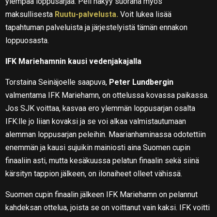
ylempää loppusarjaa. Peli näkyy suorana myös
maksullisesta
Ruutu-palvelusta.
Voit lukea lisää
tapahtuman palveluista ja järjestelyistä tämän ennakon
loppuosasta.
IFK Mariehamnin kausi vedenjakajalla
Torstaina Seinäjoelle saapuva,
Peter Lundbergin
valmentama IFK Mariehamn, on ottelussa kovassa paikassa.
Jos SJK voittaa, kasvaa ero ylemmän loppusarjan osalta
IFK:lle jo liian kovaksi ja se voi alkaa valmistautumaan
alemman loppusarjan peleihin. Maarianhaminassa odotettiin
enemmän ja kausi sujuikin mainiosti aina Suomen cupin
finaaliin asti, mutta kesäkuussa pelatun finaalin sekä siinä
kärsityn tappion jälkeen, on ilonaiheet olleet vähissä.
Suomen cupin finaalin jälkeen IFK Mariehamn on pelannut
kahdeksan ottelua, joista se on voittanut vain kaksi. IFK voitti