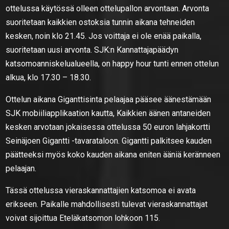
ottelussa käytössä olleen ottelupallon arvontaan. Arvonta
suoritetaan kaikkien ostoksia tunnin aikana tehneiden
kesken, noin klo 21.45. Jos voittaja ei ole enää paikalla,
suoritetaan uusi arvonta. SJK:n Kannattajapäädyn
katsomoanniskelualueella, on happy hour tunti ennen ottelun
alkua, klo 17.30 – 18.30.
Ottelun aikana Giganttisinta pelaajaa pääsee äänestämään
SJK mobiiliapplikaation kautta, Kaikkien äänen antaneiden
kesken arvotaan jokaisessa ottelussa 50 euron lahjakortti
Seinäjoen Gigantti -tavarataloon. Gigantti palkitsee kauden
päätteeksi myös koko kauden aikana eniten ääniä keränneen
pelaajan.
Tässä ottelussa vieraskannattajien katsomoa ei avata
erikseen. Paikalle mahdollisesti tulevat vieraskannattajat
voivat sijoittua Eteläkatsomon lohkoon 115.