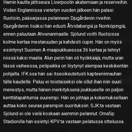
Hamin kautta jättiseura Liverpoolin akatemiaan ja reserveihin.
Viiden Englannissa vietetyn vuoden jälkeen hän palasi
Ruotsiin, pääsarjassa pelanneen Djugårdenin riveihin.
Djurgårdenin lisäksi hän edusti Åtvidabergiä ja Norrköpingiä,
ennen paluutaan Ahvenanmaalle. Sjölund voitti Ruotsissa
kolme kertaa mestaruuden ja kahdesti cupin. Hän on myös
esiintynyt Suomen A-maajoukkueessa 36 kertaa ja tehnyt
niissä kaksi maalia. Alun perin hän oli hyökkääjä, mutta uran
tässä vaiheessa, pelipaikka on löytynyt alempaa keskikentän
pohjalta. IFK:ssa hän sai itseoikeutetusti kapteeninnauhan
tälle kaudelle. Paluu ei toistaiseksi ole ollut ihan niin suuri
menestys, mutta hänen merkityksenä joukkueelle on paljon
kenttätapahtumia suurempi. Hän on johtaja ja kokemuksellaan
auttaa koko seuraa parempiin suorituksiin. SJK:ta vastaan
Sjölund ei ole vielä koskaan aiemmin pelannut. OmaSp
Stadionilla hän esiintyi KPV:ta vastaan pelatussa ottelussa.