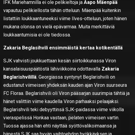
IFK Mariehamnilla ei ole pelikieltoja ja
Aapo Mäenpää
vapautuu pelikiellosta tähän otteluun. Mäenpää kuitenkin
listattiin loukkaantuneeksi viime Ilves-otteluun, joten hänen
mukana olonsa on vielä epävarmaa. Muita merkittäviä
loukkaantumisia ei ole tiedossa.
Zakaria Beglasihvili ensimmäistä kertaa kotikentällä
SJK vahvisti joukkuettaan kesän siirtoikkunassa Viron
kansalaisuuspäätöstä lähiviikkoina odottavalla
Zakaria
Beglarishvilillä
. Georgiassa syntynyt Beglarishvili on
edustanut viimeisen yhdeksän kauden ajan Viron suurseura
FC Floraa. Beglarishvili oli Viron pääsarjan suurimpia tähtiä ja
hänet valittiin viime kaudella Viron parhaaksi pelaajaksi.
Beglarishvili teki debyyttinsä SJK-paidassa viime viikolla
vieraspelissä Honkaa vastaan, pelaten viimeisen vartin.
Tuossa ajassa hän ehti näyttää syöttövalikoimaansa ja
hänestä SJK saa hyvän vaihtoehdon hyökkäyksen ja