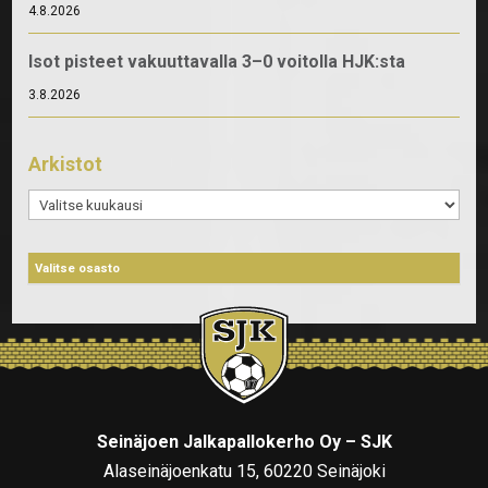
4.8.2026
Isot pisteet vakuuttavalla 3–0 voitolla HJK:sta
3.8.2026
Arkistot
Arkistot
Seinäjoen Jalkapallokerho Oy – SJK
Alaseinäjoenkatu 15, 60220 Seinäjoki