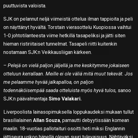
puuttuvista valoista.
SJK on pelannut neljä viimeistä ottelua ilman tappioita ja peli
on näyttänyt hyvältä. Torstain vierasottelu Kuopiossa vaihtui
1-0 johtotilanteesta viime hetkillä tasapeliksi ja jätti siten
hieman ristiriitaiset tunnelmat. Tasapeli riitti kuitenkin
nostamaan SJK:n Veikkausliigan kärkeen.
–
Pelejä on vielä paljon jäljellä ja me keskitymme jokaiseen
otteluun kerrallaan. Meille ei ole väliä mitä muut tekevät. Jos
me pelaamme hyvää jalkapalloa, on paljon
todennäköisempää saada otteluista myös hyvä tulos,
sanoo
SJK:n päävalmentaja
Simo Valakari.
Liverpoolista lainasopimuksella loppukaudeksi mukaan tullut
brasilialainen
Allan Souza
, pamautti debyytissään komean
maalin. 18-vuotias pallotaituri osoitti heti miksi Englannin
jättiseura uskoo hänellä olevan suuri tulevaisuus. Nähtäväksi