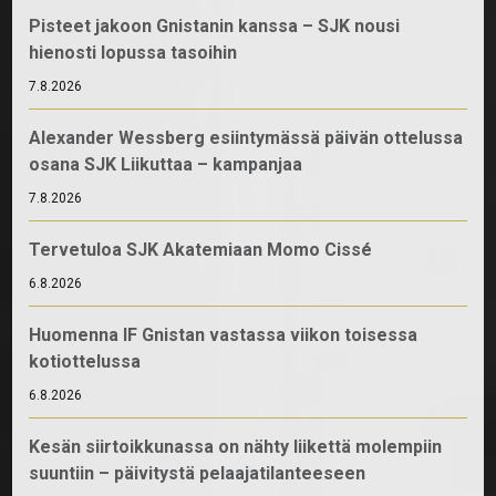
Pisteet jakoon Gnistanin kanssa – SJK nousi
hienosti lopussa tasoihin
7.8.2026
Alexander Wessberg esiintymässä päivän ottelussa
osana SJK Liikuttaa – kampanjaa
7.8.2026
Tervetuloa SJK Akatemiaan Momo Cissé
6.8.2026
Huomenna IF Gnistan vastassa viikon toisessa
kotiottelussa
6.8.2026
Kesän siirtoikkunassa on nähty liikettä molempiin
suuntiin – päivitystä pelaajatilanteeseen