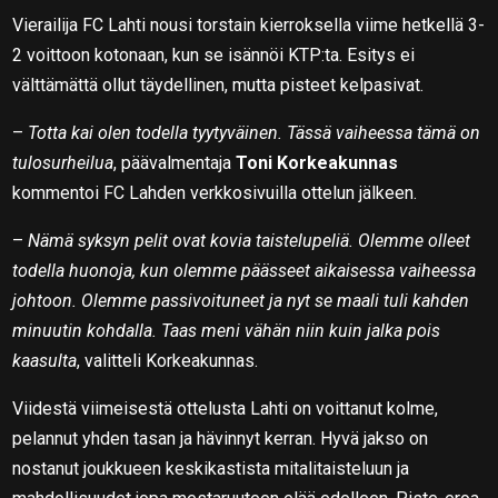
Vierailija FC Lahti nousi torstain kierroksella viime hetkellä 3-
2 voittoon kotonaan, kun se isännöi KTP:ta. Esitys ei
välttämättä ollut täydellinen, mutta pisteet kelpasivat.
–
Totta kai olen todella tyytyväinen. Tässä vaiheessa tämä on
tulosurheilua
, päävalmentaja
Toni Korkeakunnas
kommentoi FC Lahden verkkosivuilla ottelun jälkeen.
–
Nämä syksyn pelit ovat kovia taistelupeliä. Olemme olleet
todella huonoja, kun olemme päässeet aikaisessa vaiheessa
johtoon. Olemme passivoituneet ja nyt se maali tuli kahden
minuutin kohdalla. Taas meni vähän niin kuin jalka pois
kaasulta
, valitteli Korkeakunnas.
Viidestä viimeisestä ottelusta Lahti on voittanut kolme,
pelannut yhden tasan ja hävinnyt kerran. Hyvä jakso on
nostanut joukkueen keskikastista mitalitaisteluun ja