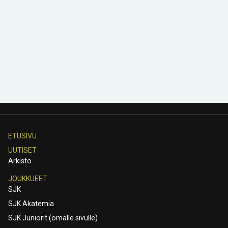
ETUSIVU
UUTISET
Arkisto
JOUKKUEET
SJK
SJK Akatemia
SJK Juniorit (omalle sivulle)