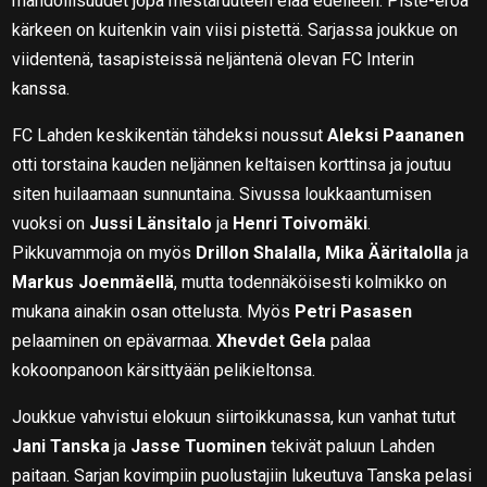
mahdollisuudet jopa mestaruuteen elää edelleen. Piste-eroa
kärkeen on kuitenkin vain viisi pistettä. Sarjassa joukkue on
viidentenä, tasapisteissä neljäntenä olevan FC Interin
kanssa.
FC Lahden keskikentän tähdeksi noussut
Aleksi Paananen
otti torstaina kauden neljännen keltaisen korttinsa ja joutuu
siten huilaamaan sunnuntaina. Sivussa loukkaantumisen
vuoksi on
Jussi Länsitalo
ja
Henri Toivomäki
.
Pikkuvammoja on myös
Drillon Shalalla, Mika Ääritalolla
ja
Markus Joenmäellä
, mutta todennäköisesti kolmikko on
mukana ainakin osan ottelusta. Myös
Petri Pasasen
pelaaminen on epävarmaa.
Xhevdet Gela
palaa
kokoonpanoon kärsittyään pelikieltonsa.
Joukkue vahvistui elokuun siirtoikkunassa, kun vanhat tutut
Jani Tanska
ja
Jasse Tuominen
tekivät paluun Lahden
paitaan. Sarjan kovimpiin puolustajiin lukeutuva Tanska pelasi