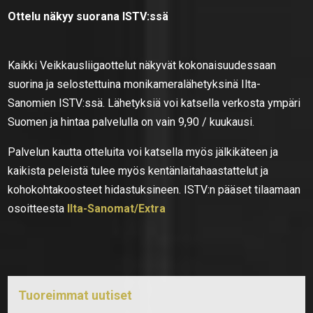
Ottelu näkyy suorana ISTV:ssä
Kaikki Veikkausliigaottelut näkyvät kokonaisuudessaan
suorina ja selostettuina monikameralähetyksinä Ilta-
Sanomien ISTV:ssä. Lähetyksiä voi katsella verkosta ympäri
Suomen ja hintaa palvelulla on vain 9,90 / kuukausi.
Palvelun kautta otteluita voi katsella myös jälkikäteen ja
kaikista peleistä tulee myös kentänlaitahaastattelut ja
kohokohtakoosteet hidastuksineen. ISTV:n pääset tilaamaan
osoitteesta
Ilta-Sanomat/Extra
Tuoreimmat uutiset