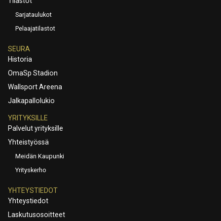
Tilastot
Sarjataulukot
Pelaajatilastot
SEURA
Historia
OmaSp Stadion
Wallsport Areena
Jalkapallolukio
YRITYKSILLE
Palvelut yrityksille
Yhteistyössä
Meidän Kaupunki
Yrityskerho
YHTEYSTIEDOT
Yhteystiedot
Laskutusosoitteet