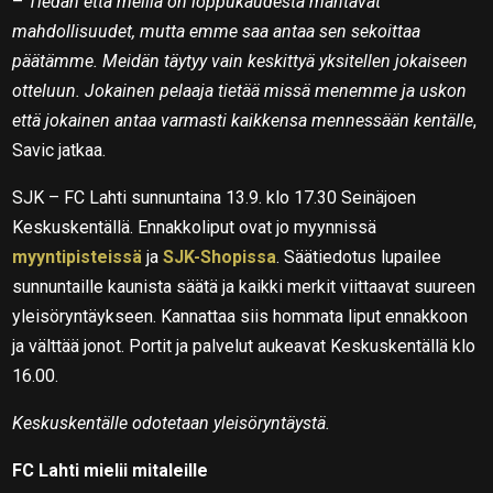
–
Tiedän että meillä on loppukaudesta mahtavat
mahdollisuudet, mutta emme saa antaa sen sekoittaa
päätämme. Meidän täytyy vain keskittyä yksitellen jokaiseen
otteluun. Jokainen pelaaja tietää missä menemme ja uskon
että jokainen antaa varmasti kaikkensa mennessään kentälle
,
Savic jatkaa.
SJK – FC Lahti sunnuntaina 13.9. klo 17.30 Seinäjoen
Keskuskentällä. Ennakkoliput ovat jo myynnissä
myyntipisteissä
ja
SJK-Shopissa
. Säätiedotus lupailee
sunnuntaille kaunista säätä ja kaikki merkit viittaavat suureen
yleisöryntäykseen. Kannattaa siis hommata liput ennakkoon
ja välttää jonot. Portit ja palvelut aukeavat Keskuskentällä klo
16.00.
Keskuskentälle odotetaan yleisöryntäystä.
FC Lahti mielii mitaleille