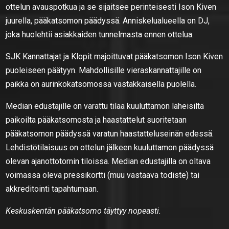
ottelun avauspotkua ja se sijaitsee perinteisesti Ison Kiven
juurella, pääkatsomon päädyssä. Anniskelualueella on DJ,
joka huolehtii asiakkaiden tunnelmasta ennen ottelua.
SJK Kannattajat ja Klopit majoittuvat pääkatsomon Ison Kiven
puoleiseen päätyyn. Mahdollisille vieraskannattajille on
paikka on aurinkokatsomossa vastakkaisella puolella.
Median edustajille on varattu tilaa kuuluttamon läheisiltä
paikoilta pääkatsomosta ja haastattelut suoritetaan
pääkatsomon päädyssä varatun haastatteluseinän edessä.
Lehdistötilaisuus on ottelun jälkeen kuuluttamon päädyssä
olevan ajanottotornin tiloissa. Median edustajilla on oltava
voimassa oleva pressikortti (muu vastaava todiste) tai
akkreditointi tapahtumaan.
Keskuskentän pääkatsomo täyttyy nopeasti.