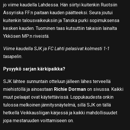
jo viime kaudella Lahdessa. Hän siirtyi kuitenkin Ruotsiin
Assyriska FF:n paitaan kauden päätteeksi. Seura joutui
kuitenkin talousvaikeuksiin ja Tanska purki sopimuksensa
kesken kauden. Tuominen taas kutsuttiin takaisin lainalta
Ykkösen MP:n riveistä.
Viime kaudella SJK ja FC Lahti pelasivat kolmesti 1-1
tasapelin.
Pysyykö sarjan kärkipaikka?
SJK lähtee sunnuntain otteluun jälleen lähes terveellä
miehistöllä ja ainoastaan
Richie Dorman
on sivussa. Kaikki
muut pelaajat ovat käytettävissä. Loppukaudesta onkin
tulossa melkoinen jännitysnäytelmä, sillä SJK on tällä
hetkellä Veikkausliigan kärjessä ja kaikki mahdollisuudet
jopa mestaruuden voittamiseen on.