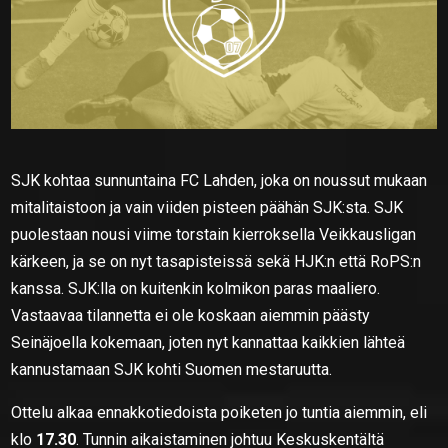
SJK kohtaa sunnuntaina FC Lahden, joka on noussut mukaan
mitalitaistoon ja vain viiden pisteen päähän SJK:sta. SJK
puolestaan nousi viime torstain kierroksella Veikkausligan
kärkeen, ja se on nyt tasapisteissä sekä HJK:n että RoPS:n
kanssa. SJK:lla on kuitenkin kolmikon paras maaliero.
Vastaavaa tilannetta ei ole koskaan aiemmin päästy
Seinäjoella kokemaan, joten nyt kannattaa kaikkien lähteä
kannustamaan SJK kohti Suomen mestaruutta.
Ottelu alkaa ennakkotiedoista poiketen jo tuntia aiemmin, eli
klo
17.30
. Tunnin aikaistaminen johtuu Keskuskentältä