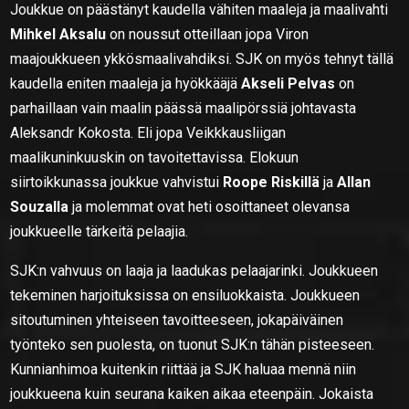
Joukkue on päästänyt kaudella vähiten maaleja ja maalivahti
Mihkel Aksalu
on noussut otteillaan jopa Viron
maajoukkueen ykkösmaalivahdiksi. SJK on myös tehnyt tällä
kaudella eniten maaleja ja hyökkääjä
Akseli Pelvas
on
parhaillaan vain maalin päässä maalipörssiä johtavasta
Aleksandr Kokosta. Eli jopa Veikkkausliigan
maalikuninkuuskin on tavoitettavissa. Elokuun
siirtoikkunassa joukkue vahvistui
Roope Riskillä
ja
Allan
Souzalla
ja molemmat ovat heti osoittaneet olevansa
joukkueelle tärkeitä pelaajia.
SJK:n vahvuus on laaja ja laadukas pelaajarinki. Joukkueen
tekeminen harjoituksissa on ensiluokkaista. Joukkueen
sitoutuminen yhteiseen tavoitteeseen, jokapäiväinen
työnteko sen puolesta, on tuonut SJK:n tähän pisteeseen.
Kunnianhimoa kuitenkin riittää ja SJK haluaa mennä niin
joukkueena kuin seurana kaiken aikaa eteenpäin. Jokaista