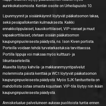
aurinkokatsomosta. Kentän osoite on Urheilupuisto 10.
Lipunmyynnit ja sisäänkäynnit löytyvät pääkatsomon takaa,
sekä pesäpallokentän kulmauksesta. Kaikki
ennakkolippulaiset, kausikorttilaiset, VIP-vieraat ja muut
vapaakorttilaiset, otetaan sisään pääkatsomon
kaupunginpuoleisesta päädystä, ns. Ison Kiven portista.
Porteilla voidaan tehdä turvatarkastuksia tarvittaessa.
Portilla lippuja voi maksaa myös kulttuuri- ja
liikuntaseteleillä.
Alueelta löytyy kahvila- ja makkaranmyyntipalvelut
molemmista päistä kenttää ja WC:t löytyvät pääkatsomon
kaupunginpuoleisesta päädystä. Myös SJK fanituotteita on
mahdollista ostaa omasta kojustaan. VIP-tila löytyy niin ikään
kaupunginpuoleisesta päädystä.
Anniskelualue palveluineen aukeaa puolitoista tuntia ennen