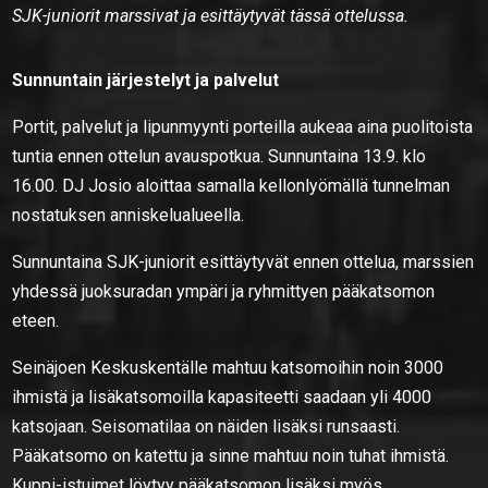
SJK-juniorit marssivat ja esittäytyvät tässä ottelussa.
Sunnuntain järjestelyt ja palvelut
Portit, palvelut ja lipunmyynti porteilla aukeaa aina puolitoista
tuntia ennen ottelun avauspotkua. Sunnuntaina 13.9. klo
16.00. DJ Josio aloittaa samalla kellonlyömällä tunnelman
nostatuksen anniskelualueella.
Sunnuntaina SJK-juniorit esittäytyvät ennen ottelua, marssien
yhdessä juoksuradan ympäri ja ryhmittyen pääkatsomon
eteen.
Seinäjoen Keskuskentälle mahtuu katsomoihin noin 3000
ihmistä ja lisäkatsomoilla kapasiteetti saadaan yli 4000
katsojaan. Seisomatilaa on näiden lisäksi runsaasti.
Pääkatsomo on katettu ja sinne mahtuu noin tuhat ihmistä.
Kuppi-istuimet löytyy pääkatsomon lisäksi myös