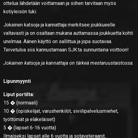
ottelua lähdetään voittamaan ja siihen tarvitaan myös
kotiyleisön tuki.
Jokainen katsoja ja kannattaja merkitsee joukkueelle
valtavasti ja on osaltaan mukana auttamassa joukkuetta kohti
unelmaa. Äänen käyttö on sallittua ja jopa suotavaa.
Tervetuloa siis kannustamaan SJK:ta sunnuntaina voittoon!
Jokainen katsoja ja kannattaja on tärkeä mestaruustaistossa.
Lipunmyynti
Liput portilta:
15 � (normaali)
10 � (opiskelijat, varushenkilöt, siviilipalvelusmiehet,
työttömät ja eläkeläiset)
5 � (lapset 6-16 vuotta)
Ilmaiseksi lapset alle 6 vuotta ja sotaveteraanit.