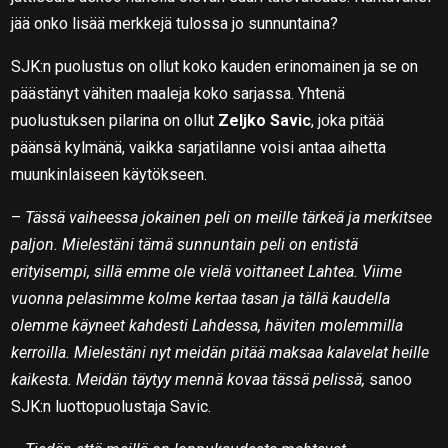
jää onko lisää merkkejä tulossa jo sunnuntaina?
SJK:n puolustus on ollut koko kauden erinomainen ja se on
päästänyt vähiten maaleja koko sarjassa. Yhtenä
puolustuksen pilarina on ollut
Zeljko Savic
, joka pitää
päänsä kylmänä, vaikka sarjatilanne voisi antaa aihetta
muunkinlaiseen käytökseen.
–
Tässä vaiheessa jokainen peli on meille tärkeä ja merkitsee
paljon. Mielestäni tämä sunnuntain peli on entistä
erityisempi, sillä emme ole vielä voittaneet Lahtea. Viime
vuonna pelasimme kolme kertaa tasan ja tällä kaudella
olemme käyneet kahdesti Lahdessa, häviten molemmilla
kerroilla. Mielestäni nyt meidän pitää maksaa kalavelat heille
kaikesta. Meidän täytyy mennä kovaa tässä pelissä,
sanoo
SJK:n luottopuolustaja Savic.