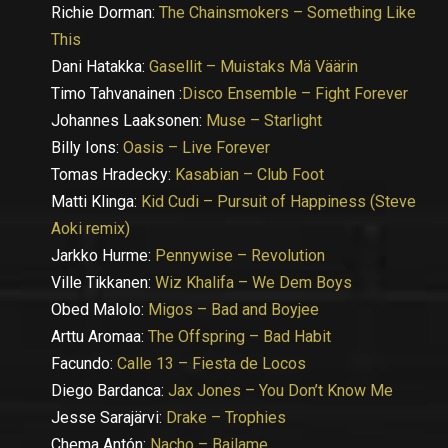
Richie Dorman:
The Chainsmokers – Something Like
This
Dani Hatakka:
Gasellit – Muistaks Mä Väärin
Timo Tahvanainen :
Disco Ensemble – Fight Forever
Johannes Laaksonen:
Muse – Starlight
Billy Ions:
Oasis – Live Forever
Tomas Hradecky:
Kasabian – Club Foot
Matti Klinga:
Kid Cudi – Pursuit of Happiness (Steve
Aoki remix)
Jarkko Hurme:
Pennywise – Revolution
Ville Tikkanen:
Wiz Khalifa – We Dem Boys
Obed Malolo:
Migos – Bad and Boyjee
Arttu Aromaa:
The Offspring – Bad Habit
Facundo:
Calle 13 – Fiesta de Locos
Diego Bardanca:
Jax Jones – You Don’t Know Me
Jesse Sarajärvi:
Drake – Trophies
Chema Antón:
Nacho – Bailame