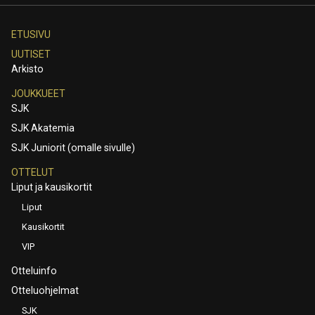
ETUSIVU
UUTISET
Arkisto
JOUKKUEET
SJK
SJK Akatemia
SJK Juniorit (omalle sivulle)
OTTELUT
Liput ja kausikortit
Liput
Kausikortit
VIP
Otteluinfo
Otteluohjelmat
SJK