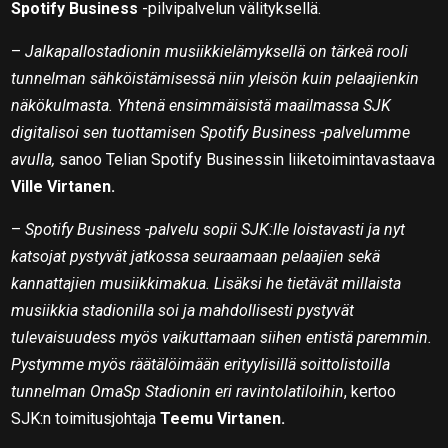
Spotify Business
-pilvipalvelun välityksellä.
–
Jalkapallostadionin musiikkielämyksellä on tärkeä rooli
tunnelman sähköistämisessä niin yleisön kuin pelaajienkin
näkökulmasta. Yhtenä ensimmäisistä maailmassa SJK
digitalisoi sen tuottamisen Spotify Business -palvelumme
avulla,
sanoo Telian Spotify Businessin liiketoimintavastaava
Ville Virtanen.
–
Spotify Business -palvelu sopii SJK:lle loistavasti ja nyt
katsojat pystyvät jatkossa seuraamaan pelaajien sekä
kannattajien musiikkimakua. Lisäksi he tietävät millaista
musiikkia stadionilla soi ja mahdollisesti pystyvät
tulevaisuudess myös vaikuttamaan siihen entistä paremmin.
Pystymme myös räätälöimään erityylisillä soittolistoilla
tunnelman OmaSp Stadionin eri ravintolatiloihin
, kertoo
SJK:n toimitusjohtaja
Teemu Virtanen.