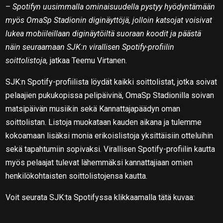
–
Spotifyn uusimmalla ominaisuudella pystyy hyödyntämään
myös OmaSp Stadionin diginäyttöjä, jolloin katsojat voisivat
lukea mobiileillaan diginäytöiltä suoraan koodit ja päästä
näin seuraamaan SJK:n virallisen Spotify-profiilin
soittolistoja,
jatkaa Teemu Virtanen.
SJK:n Spotify-profiilista löydät kaikki soittolistat, jotka soivat
pelaajien pukukopissa pelipäivinä, OmaSp Stadionilla soivan
matsipäivän musiikin sekä Kannattajapäädyn oman
soittolistan. Listoja muokataan kauden aikana ja tulemme
kokoamaan lisäksi monia erikoislistoja yksittäisiin otteluihin
sekä tapahtumiin sopivaksi. Virallisen Spotify-profiilin kautta
myös pelaajat tulevat lähemmäksi kannattajiaan omien
henkilökohtaisten soittolistojensa kautta.
Voit seurata SJK:ta Spotifyssa klikkaamalla tätä kuvaa: