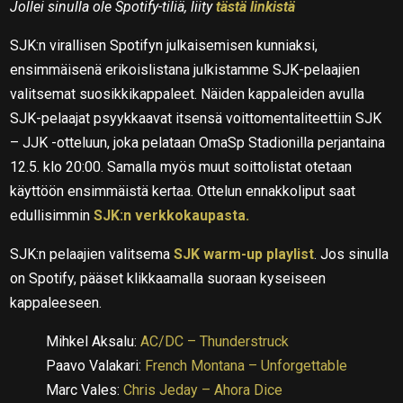
Jollei sinulla ole Spotify-tiliä, liity
tästä linkistä
SJK:n virallisen Spotifyn julkaisemisen kunniaksi,
ensimmäisenä erikoislistana julkistamme SJK-pelaajien
valitsemat suosikkikappaleet. Näiden kappaleiden avulla
SJK-pelaajat psyykkaavat itsensä voittomentaliteettiin SJK
– JJK -otteluun, joka pelataan OmaSp Stadionilla perjantaina
12.5. klo 20:00. Samalla myös muut soittolistat otetaan
käyttöön ensimmäistä kertaa. Ottelun ennakkoliput saat
edullisimmin
SJK:n verkkokaupasta.
SJK:n pelaajien valitsema
SJK warm-up playlist
. Jos sinulla
on Spotify, pääset klikkaamalla suoraan kyseiseen
kappaleeseen.
Mihkel Aksalu:
AC/DC – Thunderstruck
Paavo Valakari:
French Montana – Unforgettable
Marc Vales:
Chris Jeday – Ahora Dice