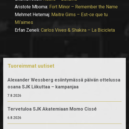
Aristote Mboma:
Fort Minor – Remember the Name
Mehmet Hetemaj:
Maitre Gims – Est-ce que tu
Mi’aimes
Erfan Zeneli:
Carlos Vives & Shakira – La Bicicleta
Tuoreimmat uutiset
Alexander Wessberg esiintymässä päivän ottelussa
osana SJK Liikuttaa – kampanjaa
7.8.2026
Tervetuloa SJK Akatemiaan Momo Cissé
6.8.2026