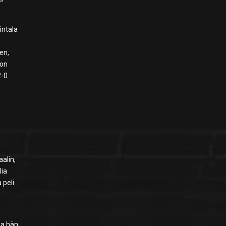
intala
en,
lon
2-0
alin,
lia
 peli
 ja hän