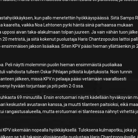
stahyökkäyksen, kun pallo menetettiin hyökkäyspäässä. Siitä Sampo R
ta kaarelta, vaikka Noa Lehtonen pyrki häntä siinä parhaansa mukaan
 ja upposi aivan taka-alakulmaan tolpan juureen. Ja vain vähän tuon jälke
20 metristä, ja siitä kokenut puolustaja Haris Chantzopoulos laittoi pal
jo ensimmäisen jakson lisäaikaa. Siten KPV pääsi hieman yllättäenkin jo 
toa. Peli näytti molemmin puolin hieman ensimmäistä puoliaikaa
 vaihdosta tulleen Oskar Pihlajan pitkistä kuljetuksista. Noin tunnin
ilanteen jälkeen, missä KPV:n pelaaja pääsi vetämään vaarallisesti
nyi hyvään torjuntaan ja piti pelin 2-0:ssa.
uhkasta 69 minuutilla. Ensin erotuomari näytti kädellään hyväksyvän ma
i keskusteli avustavan kanssa, ja muutti tilanteen paitsioksi, eikä maa
 rangaistusalueella, mutta erotuomari ei tilanteessa nähnyt virhettä ja
 KPV iskemään nopealla hyökkäyksellä. Tuloksena kulmapotku, joka jo
jälkeen se tuli takaisin ylösjääneelle puolustaja Haris Chantzopoulosille,