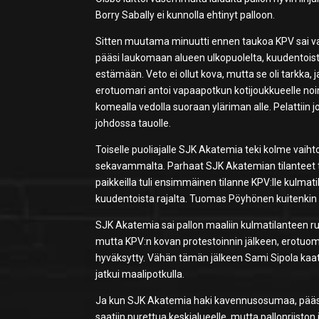
Borry Sabally ei kunnolla ehtinyt palloon.
Sitten muutama minuutti ennen taukoa KPV sai va
pääsi laukomaan alueen ulkopuolelta, kuudentois
estämään. Veto ei ollut kova, mutta se oli tarkka,
erotuomari antoi vapaapotkun kotijoukkueelle noin 
komealla vedolla suoraan yläriman alle. Pelattiin 
johdossa tauolle.
Toiselle puoliajalle SJK Akatemia teki kolme vaih
sekavammalta. Parhaat SJK Akatemian tilanteet tuli
paikkeilla tuli ensimmäinen tilanne KPV:lle kulmat
kuudentoista rajalta. Tuomas Pöyhönen kuitenkin ve
SJK Akatemia sai pallon maaliin kulmatilanteen ru
mutta KPV:n kovan protestoinnin jälkeen, erotuomar
hyväksytty. Vähän tämän jälkeen Sami Sipola kaatui
jatkui maalipotkulla.
Ja kun SJK Akatemia haki kavennusosumaa, pääsi
saatiin purettua keskialueelle, mutta pallonriiston 