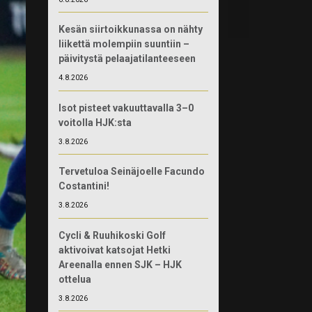
Kesän siirtoikkunassa on nähty
liikettä molempiin suuntiin –
päivitystä pelaajatilanteeseen
4.8.2026
Isot pisteet vakuuttavalla 3–0
voitolla HJK:sta
3.8.2026
Tervetuloa Seinäjoelle Facundo
Costantini!
3.8.2026
Cycli & Ruuhikoski Golf
aktivoivat katsojat Hetki
Areenalla ennen SJK – HJK
ottelua
3.8.2026