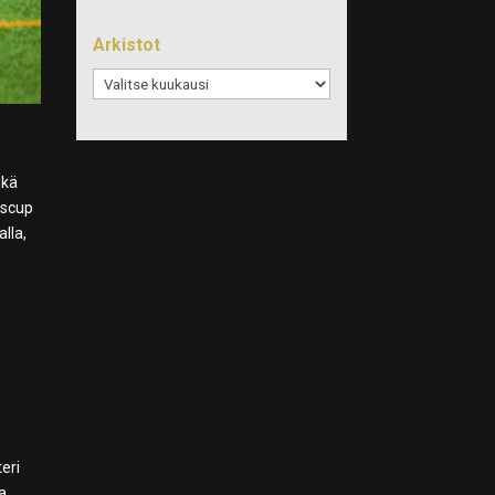
Arkistot
Arkistot
ikä
öscup
lla,
eri
sa