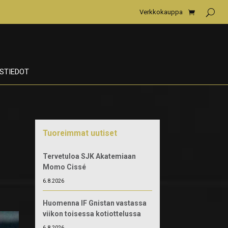
Verkkokauppa
STIEDOT
Tuoreimmat uutiset
Tervetuloa SJK Akatemiaan
Momo Cissé
6.8.2026
Huomenna IF Gnistan vastassa
viikon toisessa kotiottelussa
6.8.2026