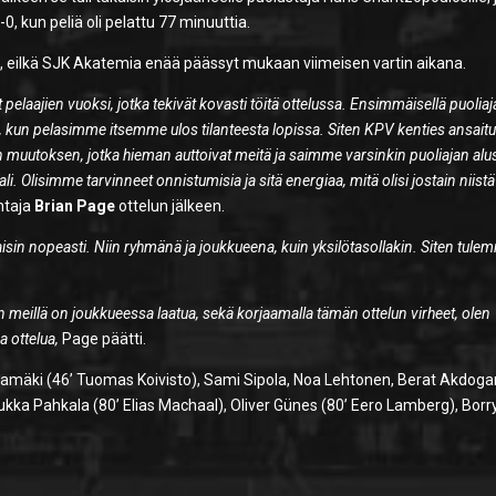
0, kun peliä oli pelattu 77 minuuttia.
i, eilkä SJK Akatemia enää päässyt mukaan viimeisen vartin aikana.
yt pelaajien vuoksi, jotka tekivät kovasti töitä ottelussa. Ensimmäisellä puoliaj
kun pelasimme itsemme ulos tilanteesta lopissa. Siten KPV kenties ansaitu
 muutoksen, jotka hieman auttoivat meitä ja saimme varsinkin puoliajan alu
aali. Olisimme tarvinneet onnistumisia ja sitä energiaa, mitä olisi jostain niistä
ntaja
Brian Page
ottelun jälkeen.
isin nopeasti. Niin ryhmänä ja joukkueena, kuin yksilötasollakin. Siten tule
on meillä on joukkueessa laatua, sekä korjaamalla tämän ottelun virheet, olen
 ottelua,
Page päätti.
mäki (46’ Tuomas Koivisto), Sami Sipola, Noa Lehtonen, Berat Akdoga
Tuukka Pahkala (80’ Elias Machaal), Oliver Günes (80’ Eero Lamberg), Borr