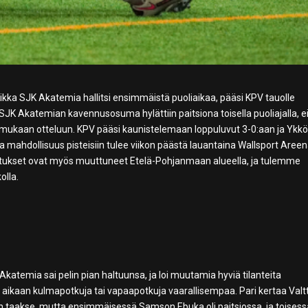
ikka SJK Akatemia hallitsi ensimmäistä puoliaikaa, pääsi KPV tauolle
JK Akatemian kavennusosuma hylättiin paitsiona toisella puoliajalla, e
mukaan otteluun. KPV pääsi kaunistelemaan loppuluvut 3-0:aan ja Ykk
a mahdollisuus pisteisiin tulee viikon päästä lauantaina Wallsport Areena
itukset ovat myös muuttuneet Etelä-Pohjanmaan alueella, ja tulemme
olla.
Akatemia sai pelin pian haltuunsa, ja loi muutamia hyviä tilanteita
 aikaan kulmapotkuja tai vapaapotkuja vaarallisempaa. Pari kertaa Valtt
njan taakse, mutta ensimmäisessä Samson Ebuka oli paitsiossa, ja toises