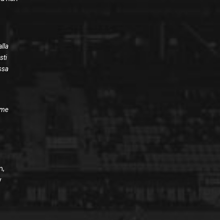
alla
sti
ssa
mme
n,
y