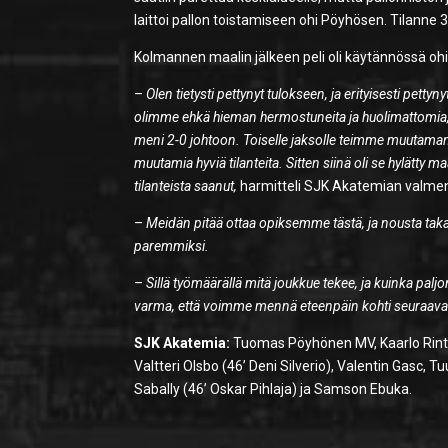
laittoi pallon toistamiseen ohi Pöyhösen. Tilanne 3-
Kolmannen maalin jälkeen peli oli käytännössä oh
–
Olen tietysti pettynyt tulokseen, ja erityisesti pettyn
olimme ehkä hieman hermostuneita ja huolimattomia, 
meni 2-0 johtoon. Toiselle jaksolle teimme muutaman
muutamia hyviä tilanteita. Sitten siinä oli se hylätty m
tilanteista saanut,
harmitteli SJK Akatemian valme
–
Meidän pitää ottaa opiksemme tästä, ja nousta taka
paremmiksi.
–
Sillä työmäärällä mitä joukkue tekee, ja kuinka palj
varma, että voimme mennä eteenpäin kohti seuraavaa
SJK Akatemia:
Tuomas Pöyhönen MV, Kaarlo Rinta
Valtteri Olsbo (46’ Deni Silverio), Valentin Gasc, 
Sabally (46’ Oskar Pihlaja) ja Samson Ebuka.