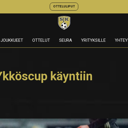
OTTELULIPUT
JOUKKUEET
OTTELUT
SEURA
YRITYKSILLE
YHTEY
kköscup käyntiin