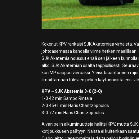
Kokenut KPV rankaisi SJK Akatemiaa virheistä. Va
johtoasemassa kahdella viime hetken maalillaan. S
SJK Akatemia noussut enää sen jälkeen kunnolla 
alkoi SJK Akatemian osalta tappiollisesti. Seuraav
kun MP saapuu vieraaksi. Yleisötapahtumien rajo
ilmoittamaan tulevien pelien käytännöistä ensi viik
KPV – SJK Akatemia 3-0 (2-0)
1-0 42 min Sampo Rintala
2-0 45+1 min Haris Chantzopoulos
3-0 77 min Haris Chantzopoulos
Aivan pelin alkuminuutteja hallitsi KPV, mutta SJK 
kotijoukkueen päätyyn. Näistä ei kuitenkaan saatu
Olsbo laittoi vasemmalta laidalta pallon hyvin li