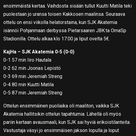
ensimmäistä kertaa. Vaihdosta sisään tullut Kuutti Matila teki
puolestaan jo uransa toisen Kakkosen maalinsa. Seuraava
ottelu on ensi viikolla helatorstaina, kun SJK Akatemia
isännöi Pohjanmaan derbyssa Pietarsaaren JBK:ta OmaSp
Stadionilla. Ottelu alkaa klo 17:00 ja liput ovelta 5€.
KajHa – SJK Akatemia 0-5 (0-0)
0-1 57 min Iiro Hautala
0-2 62 min Joonas Lepistö
0-3 69 min Jeremiah Streng
0-4 80 min Kuutti Matila
0-5 87 min Jeremiah Streng
Ottelun ensimmäinen puoliaika oli maaliton, vaikka SJK
Akatemia hallitsikin ottelun tapahtumia. Lähellä oli myös
pariin kertaan avausmaali, kun SJK sai hyviä erikoistilanteita.
Vastustaja väsyi jo ensimmäisen jakson lopulla ja loput