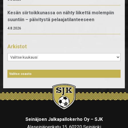
Kesän siirtoikkunassa on nähty liikettä molempiin
suuntiin – päivitystä pelaajatilanteeseen
4.8.2026
Arkistot
Arkistot
Seinäjoen Jalkapallokerho Oy – SJK
Alaseinäjoenkatu 15, 60220 Seinäjoki