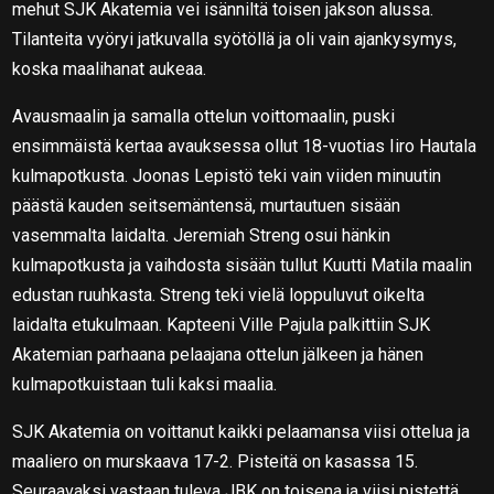
mehut SJK Akatemia vei isänniltä toisen jakson alussa.
Tilanteita vyöryi jatkuvalla syötöllä ja oli vain ajankysymys,
koska maalihanat aukeaa.
Avausmaalin ja samalla ottelun voittomaalin, puski
ensimmäistä kertaa avauksessa ollut 18-vuotias Iiro Hautala
kulmapotkusta. Joonas Lepistö teki vain viiden minuutin
päästä kauden seitsemäntensä, murtautuen sisään
vasemmalta laidalta. Jeremiah Streng osui hänkin
kulmapotkusta ja vaihdosta sisään tullut Kuutti Matila maalin
edustan ruuhkasta. Streng teki vielä loppuluvut oikelta
laidalta etukulmaan. Kapteeni Ville Pajula palkittiin SJK
Akatemian parhaana pelaajana ottelun jälkeen ja hänen
kulmapotkuistaan tuli kaksi maalia.
SJK Akatemia on voittanut kaikki pelaamansa viisi ottelua ja
maaliero on murskaava 17-2. Pisteitä on kasassa 15.
Seuraavaksi vastaan tuleva JBK on toisena ja viisi pistettä