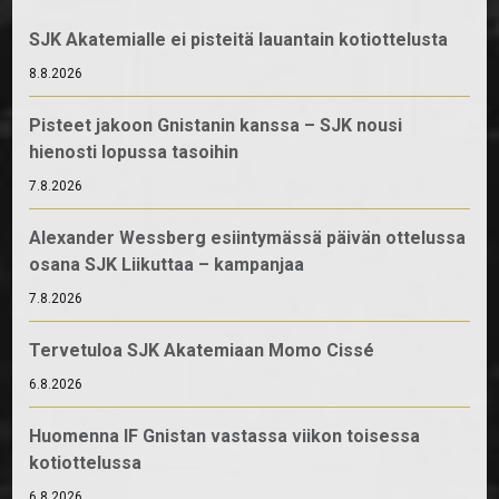
SJK Akatemialle ei pisteitä lauantain kotiottelusta
8.8.2026
Pisteet jakoon Gnistanin kanssa – SJK nousi
hienosti lopussa tasoihin
7.8.2026
Alexander Wessberg esiintymässä päivän ottelussa
osana SJK Liikuttaa – kampanjaa
7.8.2026
Tervetuloa SJK Akatemiaan Momo Cissé
6.8.2026
Huomenna IF Gnistan vastassa viikon toisessa
kotiottelussa
6.8.2026