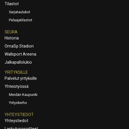
Tilastot
Sarjataulukot
Pelaajatilastot
SEURA
Historia
OmaSp Stadion
Wallsport Areena
Jalkapallolukio
YRITYKSILLE
Palvelut yrityksille
Yhteistyössä
Meidän Kaupunki
Yrityskerho
YHTEYSTIEDOT
Yhteystiedot
Laskutusosoitteet