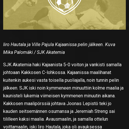
Iiro Hautala ja Ville Pajula Kajaanissa pelin jälkeen. Kuva
Mika Palomäki / SJK Akatemia
SJK Akatemia haki Kajaanista 5-0 voiton ja vankisti samalla
johtoaan Kakkosen C-lohkossa. Kajaanissa maalihanat
kuitenkin aukesi vasta toisella puoliajalla, noin tunnin pelin
jälkeen. SJK iski noin kymmeneen minuuttiin kolme maalia ja
kaunisteli lukemia viimeisen kymmenen minuutin aikana.
Kakkosen maalipörssiä johtava Joonas Lepistö teki jo
kauden seitsemännen osumansa ja Jeremiah Streng sai
tililleen kaksi maalia. Avausmaalin, ja samalla ottelun
voittamaalin, iski Iiro Hautala, joka oli avauksessa