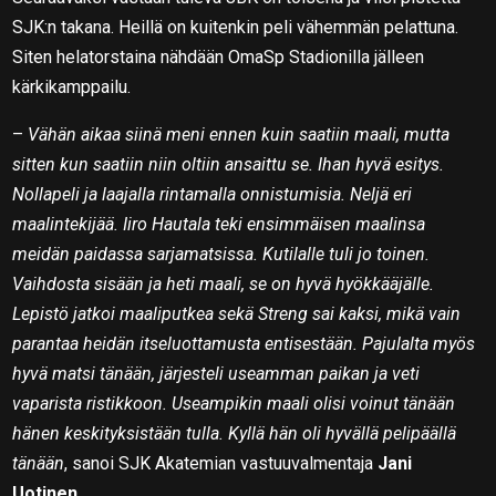
SJK:n takana. Heillä on kuitenkin peli vähemmän pelattuna.
Siten helatorstaina nähdään OmaSp Stadionilla jälleen
kärkikamppailu.
–
Vähän aikaa siinä meni ennen kuin saatiin maali, mutta
sitten kun saatiin niin oltiin ansaittu se. Ihan hyvä esitys.
Nollapeli ja laajalla rintamalla onnistumisia. Neljä eri
maalintekijää. Iiro Hautala teki ensimmäisen maalinsa
meidän paidassa sarjamatsissa. Kutilalle tuli jo toinen.
Vaihdosta sisään ja heti maali, se on hyvä hyökkääjälle.
Lepistö jatkoi maaliputkea sekä Streng sai kaksi, mikä vain
parantaa heidän itseluottamusta entisestään. Pajulalta myös
hyvä matsi tänään, järjesteli useamman paikan ja veti
vaparista ristikkoon. Useampikin maali olisi voinut tänään
hänen keskityksistään tulla. Kyllä hän oli hyvällä pelipäällä
tänään
, sanoi SJK Akatemian vastuuvalmentaja
Jani
Uotinen.