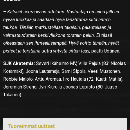
–
Katseet seuraavaan otteluun. Vastustaja on siinä jälleen
hyvää luokkaa ja saadaan hyvä tapahtuma siitä ennen
taukoa. Tänään matkustellaan takaisin, palautellaan ja
valmistaudutaan keskiviikkona torstain peliin. Ei tässä
oikeastaan sen ihmeellisempää. Hyvä voitto tänään, hyvät
pisteet ja torstaina uutta yritystä sitten taas,
päätti Uotinen.
SJK Akatemia:
Severi Ikäheimo MV, Ville Pajula (83’ Nicolas
Kotamäki), Joona Lautamaja, Sami Sipola, Veeti Mustonen,
Robbie Malolo, Arttu Aromaa, Iiro Hautala (72’ Kuutti Matila),
Jeremiah Streng, Jyri Kiuru ja Joonas Lepistö (80’ Juuso
Takanen).
Tuoreimmat uutiset