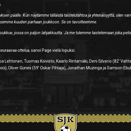
.
sen päälle. Kun näytämme tälläistä taistelutahtoa ja yhtenäisyyttä, olen va
 pääsemme kuuden parhaan joukkoon. Se on tavoitteemme.
oukkue, jossa on paljon lahjakkuutta. Ja me tulemme taistelemaan joka peli
euraavaa ottelua,
sanoi Page vielä lopuksi.
Lehtonen, Tuomas Koivisto, Kaarlo Rintamäki, Deni Silverio (82’ Valtte
ukici), Oliver Günes (59’ Oskar Pihlaja), Jonathan Muzinga ja Samson Eb