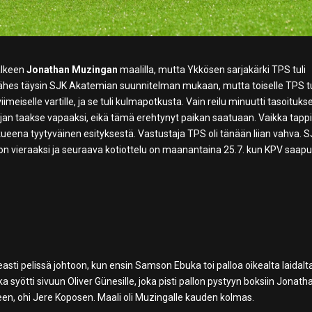
älkeen
Jonathan Muzingan
maalilla, mutta Ykkösen sarjakärki TPS tuli
 lähes täysin SJK Akatemian suunnitelman mukaan, mutta toiselle TPS tu
meiselle vartille, ja se tuli kulmapotkusta. Vain reilu minuutti tasoituks
njan taakse vapaaksi, eikä tämä erehtynyt paikan saatuaan. Vaikka tapp
kkueena tyytyväinen esityksestä. Vastustaja TPS oli tänään liian vahva. 
on vieraaksi ja seuraava kotiottelu on maanantaina 25.7. kun KPV saap
easti pelissä johtoon, kun ensin Samson Ebuka toi palloa oikealta laidalta
a syötti sivuun Oliver Günesille, joka pisti pallon pystyyn boksiin Jonath
reen, ohi Jere Koposen. Maali oli Muzingalle kauden kolmas.