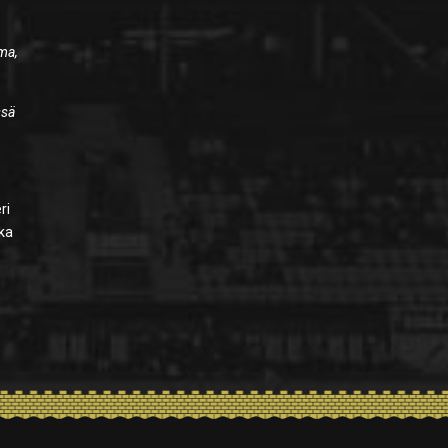
rma,
ssä
ri
uka