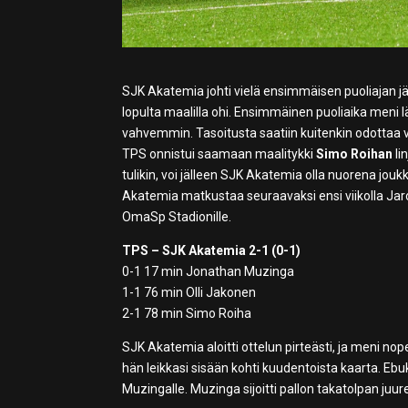
SJK Akatemia johti vielä ensimmäisen puoliajan j
lopulta maalilla ohi. Ensimmäinen puoliaika meni
vahvemmin. Tasoitusta saatiin kuitenkin odottaa vii
TPS onnistui saamaan maalitykki
Simo Roihan
li
tulikin, voi jälleen SJK Akatemia olla nuorena jou
Akatemia matkustaa seuraavaksi ensi viikolla Jar
OmaSp Stadionille.
TPS – SJK Akatemia 2-1 (0-1)
0-1 17 min Jonathan Muzinga
1-1 76 min Olli Jakonen
2-1 78 min Simo Roiha
SJK Akatemia aloitti ottelun pirteästi, ja meni nop
hän leikkasi sisään kohti kuudentoista kaarta. Ebuk
Muzingalle. Muzinga sijoitti pallon takatolpan juu