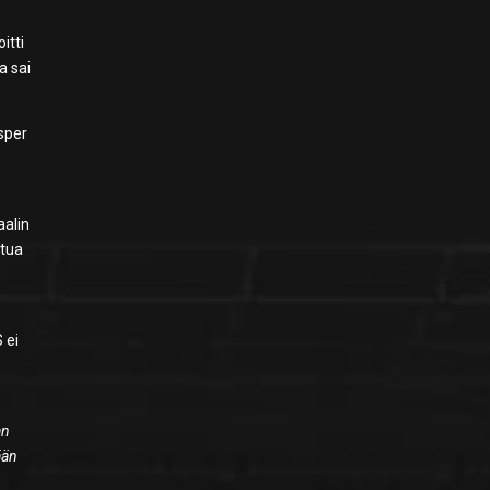
itti
a sai
sper
aalin
ntua
 ei
an
ään