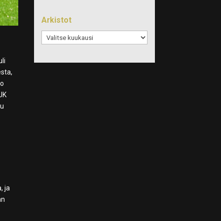
Arkistot
Arkistot
li
esta,
io
SJK
uu
, ja
an