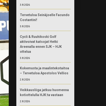
3.8.2026
Tervetuloa Seinäjoelle Facundo
Costantini!
3.8.2026
Cycli & Ruuhikoski Golf
aktivoivat katsojat Hetki
Areenalla ennen SJK – HJK
ottelua
3.8.2026
Kokemusta ja maalintekotaitoa
– Tervetuloa Apostolos Vellios
2.8.2026
Veikkausliiga jatkuu huomenna
kotiottelulla HJK:ta vastaan
2.8.2026