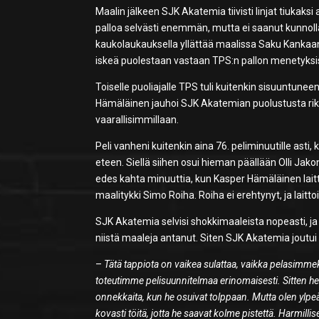
Maalin jälkeen SJK Akatemia tiivisti linjat tiukaksi
palloa selvästi enemmän, mutta ei saanut kunnoll
kaukolaukauksella yllättää maalissa Saku Kankaa
iskeä puolestaan vastaan TPS:n pallon menetyksi
Toiselle puoliajalle TPS tuli kuitenkin sisuuntu
Hämäläinen jauhoi SJK Akatemian puolustusta rikki
vaarallisimmillaan.
Peli vanheni kuitenkin aina 76. peliminuutille asti,
eteen. Siellä siihen osui hieman päällään Olli Jak
edes kahta minuuttia, kun Kasper Hämäläinen laitt
maalitykki Simo Roiha. Roiha ei erehtynyt, ja laitto
SJK Akatemia selvisi shokkimaaleista nopeasti, ja 
niistä maaleja antanut. Siten SJK Akatemia joutui 
–
Tätä tappiota on vaikea sulattaa, vaikka pelasimme
toteutimme pelisuunnitelmaa erinomaisesti. Sitten he
onnekkaita, kun he osuivat tolppaan. Mutta olen ylp
kovasti töitä, jotta he saavat kolme pistettä. Harmilli