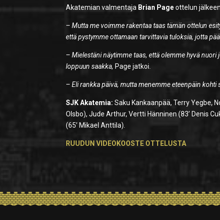
Akatemian valmentaja
Brian Page
ottelun jälkeen
–
Mutta me voimme rakentaa taas tämän ottelun esityk
että pystymme ottamaan tarvittavia tuloksia, jotta
–
Mielestäni näytimme taas, että olemme hyvä nuori j
loppuun saakka,
Page jatkoi.
–
Eli rankka päivä, mutta menemme eteenpäin kohti s
SJK Akatemia:
Saku Kankaanpää, Terry Yegbe, Noa 
Olsbo), Jude Arthur, Vertti Hänninen (83’ Denis C
(65’ Mikael Anttila).
RUUDUN VIDEOKOOSTE OTTELUSTA