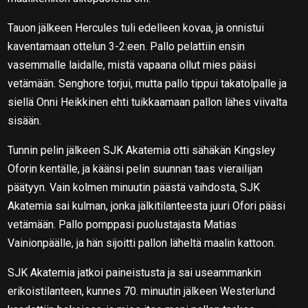
Tauon jälkeen Hercules tuli edelleen kovaa, ja onnistui
kaventamaan ottelun 3-2:een. Pallo pelattiin ensin
vasemmalle laidalle, mistä vapaana ollut mies pääsi
vetämään. Senghore torjui, mutta pallo tippui takatolpalle ja
siellä Onni Heikkinen ehti tuikkaamaan pallon lähes viivalta
sisään.
Tunnin pelin jälkeen SJK Akatemia otti sähäkän Kingsley
Oforin kentälle, ja käänsi pelin suunnan taas vierailijan
päätyyn. Vain kolmen minuutin päästä vaihdosta, SJK
Akatemia sai kulman, jonka jälkitilanteesta juuri Ofori pääsi
vetämään. Pallo pomppasi puolustajasta Matias
Vainionpäälle, ja hän sijoitti pallon läheltä maalin kattoon.
SJK Akatemia jatkoi paineistusta ja sai useammankin
erikoistilanteen, kunnes 70. minuutin jälkeen Westerlund