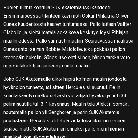
Puolen tunnin kohdilla SJK Akatemia iski kahdesti.
Ensimmäisesssä tilanteen käynnisti Oskar Pihlaja ja Oliver
Günes kuudentoista kaaren tuntumassa. Pallo laitaan Valtteri
Olsbolle, ja sieltä matala sekä kova keskitys löysi Pihlajan
maalin edestä. Pallo varmasti maaliin. Seuraavassa maalissa
Günes antoi seinän Robbie Malololle, joka pökkäsi pallon
eteenpäin boksiin. Günes itse ehti siihen, hänen tarkka veto
upposi takatolpan juureen ja siitä maaliin.
Joko SJK Akatemialle alkoi hiipiä kolmen maalin johdosta
hyvänolon tunnetta, tai sitten Hercules siisuuntui. Pelin
suunta kääntyi melko selvästi vierailijan hyväksi ja heti 34.
peliminuutilla tuli 3-1 kavennus. Maalin teki Aleksi Isomäki,
nostamalla pallon yli Senghoren ja parin SJK Akatemia
puolustajan. Hercules oli tehdä vielä toisenkin juuri ennen
taukoa, mutta SJK Akatemian onneksi pallo meni hieman
maalikehikon ulkopuolelta ohi.