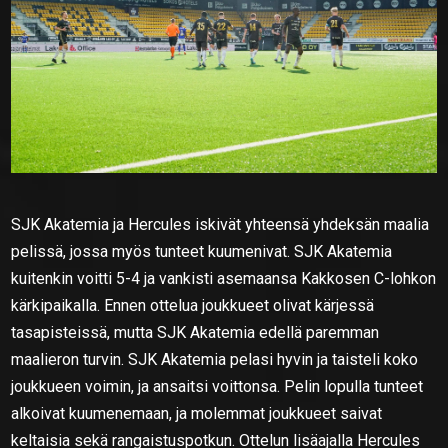
SJK Akatemia ja Hercules iskivät yhteensä yhdeksän maalia
pelissä, jossa myös tunteet kuumenivat. SJK Akatemia
kuitenkin voitti 5-4 ja vankisti asemaansa Kakkosen C-lohkon
kärkipaikalla. Ennen ottelua joukkueet olivat kärjessä
tasapisteissä, mutta SJK Akatemia edellä paremman
maalieron turvin. SJK Akatemia pelasi hyvin ja taisteli koko
joukkueen voimin, ja ansaitsi voittonsa. Pelin lopulla tunteet
alkoivat kuumenemaan, ja molemmat joukkueet saivat
keltaisia sekä rangaistuspotkun. Ottelun lisäajalla Hercules