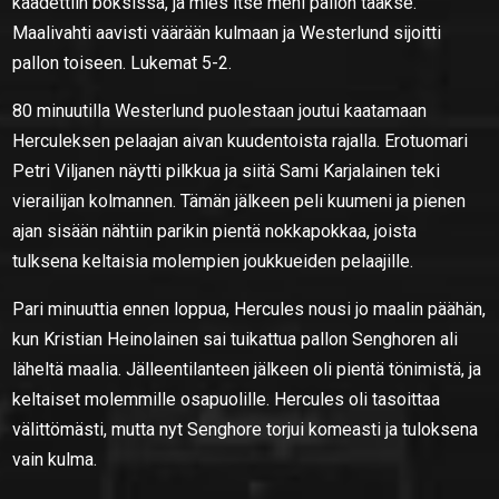
kaadettiin boksissa, ja mies itse meni pallon taakse.
Maalivahti aavisti väärään kulmaan ja Westerlund sijoitti
pallon toiseen. Lukemat 5-2.
80 minuutilla Westerlund puolestaan joutui kaatamaan
Herculeksen pelaajan aivan kuudentoista rajalla. Erotuomari
Petri Viljanen näytti pilkkua ja siitä Sami Karjalainen teki
vierailijan kolmannen. Tämän jälkeen peli kuumeni ja pienen
ajan sisään nähtiin parikin pientä nokkapokkaa, joista
tulksena keltaisia molempien joukkueiden pelaajille.
Pari minuuttia ennen loppua, Hercules nousi jo maalin päähän,
kun Kristian Heinolainen sai tuikattua pallon Senghoren ali
läheltä maalia. Jälleentilanteen jälkeen oli pientä tönimistä, ja
keltaiset molemmille osapuolille. Hercules oli tasoittaa
välittömästi, mutta nyt Senghore torjui komeasti ja tuloksena
vain kulma.