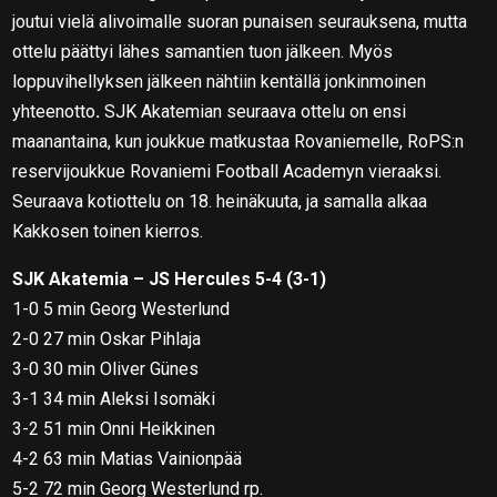
joutui vielä alivoimalle suoran punaisen seurauksena, mutta
ottelu päättyi lähes samantien tuon jälkeen. Myös
loppuvihellyksen jälkeen nähtiin kentällä jonkinmoinen
yhteenotto
.
SJK Akatemian seuraava ottelu on ensi
maanantaina, kun joukkue matkustaa Rovaniemelle, RoPS:n
reservijoukkue Rovaniemi Football Academyn vieraaksi.
Seuraava kotiottelu on 18. heinäkuuta, ja samalla alkaa
Kakkosen toinen kierros.
SJK Akatemia – JS Hercules 5-4 (3-1)
1-0 5 min Georg Westerlund
2-0 27 min Oskar Pihlaja
3-0 30 min Oliver Günes
3-1 34 min Aleksi Isomäki
3-2 51 min Onni Heikkinen
4-2 63 min Matias Vainionpää
5-2 72 min Georg Westerlund rp.