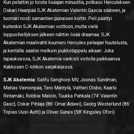
Kun pelattiin jo toista lisäajan minuuttia, potkaisi Herculeksen
Oskari Haanpää SJK Akatemian Valentín Gascia sääreen, ja
tuomari nosti samantien punaisen kortin. Peli päättyi
kuitenkin SJK Akatemian voittoon, mutta vielä
loppuvihellyksen jälkeen nähtiin lisää draamaa. SJK
Akatemian maalivahti kuumeni Hercules pelaajan huutelusta,
ja kentälle saatiin melkein joukkotappelu aikaan. Joka
tapauksessa, SJK Akatemia vankisti voitolla paikkaansa
Kakkosen C-lohkon sarjakärjessä.
SJK Akatemia:
Salifu Senghore MV, Joonas Sundman,
Matias Vainionpää, Tero Mäntylä, Valtteri Olsbo, Kaarlo
Rintamäki, Robbie Malolo, Tuukka Pahkala (74’ Valentín
Gasc), Oskar Pihlaja (86’ Omar Adawi), Georg Westerlund (86’
Topias Uusi-Autti) ja Oliver Günes (58’ Kingsley Ofori)