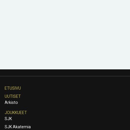
ETUSIVU
UUTISET
Arkisto
JOUKKUEET
SJK
SJK Akatemia