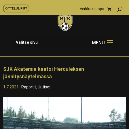
OTTELULIPUT
Verkkokauppa
Valitse sivu
SJK Akatemia kaatoi Herculeksen
jännitysnäytelmässä
1.7.2021
|
Raportit
,
Uutiset