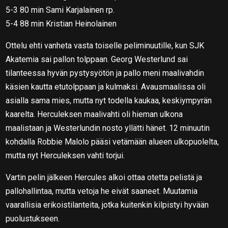
5-3 80 min Sami Karjalainen rp.
5-4 88 min Kristian Heinolainen
Ottelu ehti vanheta vasta toiselle peliminuutille, kun SJK
Akatemia sai pallon tolppaan. Georg Westerlund sai
tilanteessa hyvän pystysyötön ja pallo meni maalivahdin
käsien kautta etutolppaan ja kulmaksi. Avausmaalissa oli
asialla sama mies, mutta nyt todella kaukaa, keskiympyrän
kaarelta. Herculeksen maalivahti oli hieman ulkona
maalistaan ja Westerlundin nosto yllätti hänet. 12 minuutin
kohdalla Robbie Malolo pääsi vetämään alueen ulkopuolelta,
mutta nyt Herculeksen vahti torjui.
Vartin pelin jälkeen Hercules alkoi ottaa otetta pelistä ja
pallohallintaa, mutta vetoja he eivät saaneet. Muutamia
vaarallisia erikoistilanteita, jotka kuitenkin kilpistyi hyvään
puolustukseen.