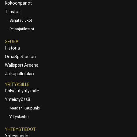
Kokoonpanot
Tilastot
Sarjataulukot
Pelaajatilastot
SEURA
Historia
OmaSp Stadion
Wallsport Areena
Jalkapallolukio
YRITYKSILLE
Palvelut yrityksille
Yhteistyössä
Meidän Kaupunki
Yrityskerho
YHTEYSTIEDOT
Yhteystiedot