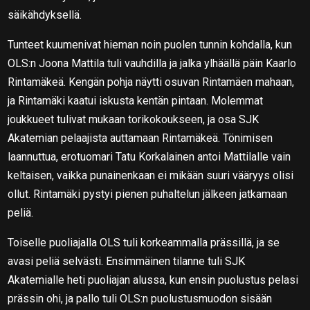
säikähdyksellä.
Tunteet kuumenivat hieman noin puolen tunnin kohdalla, kun
OLS:n Joona Mattila tuli vauhdilla ja jalka ylhäällä päin Kaarlo
Rintamäkeä. Kengän pohja näytti osuvan Rintamäen mahaan,
ja Rintamäki kaatui iskusta kentän pintaan. Molemmat
joukkueet tulivat mukaan torikokoukseen, ja osa SJK
Akatemian pelaajista auttamaan Rintamäkeä. Tönimisen
laannuttua, erotuomari Tatu Korkalainen antoi Mattilalle vain
keltaisen, vaikka punainenkaan ei mikään suuri vääryys olisi
ollut. Rintamäki pystyi pienen puhaltelun jälkeen jatkamaan
peliä.
Toiselle puoliajalla OLS tuli korkeammalla prässillä, ja se
avasi peliä selvästi. Ensimmäinen tilanne tuli SJK
Akatemialle heti puoliajan alussa, kun ensin puolustus pelasi
prässin ohi, ja pallo tuli OLS:n puolustusmuodon sisään