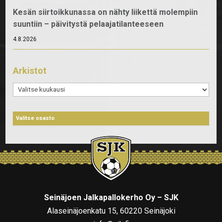
Kesän siirtoikkunassa on nähty liikettä molempiin
suuntiin – päivitystä pelaajatilanteeseen
4.8.2026
Arkistot
Arkistot
Seinäjoen Jalkapallokerho Oy – SJK
Alaseinäjoenkatu 15, 60220 Seinäjoki