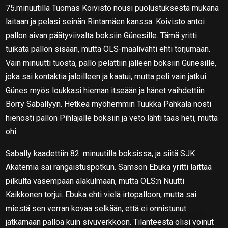
75.minuutilla Tuomas Koivisto nousi puolustuksesta mukana
laitaan ja pelasi seinän Rintamäen kanssa. Koivisto antoi
pallon aivan päätyviivalta boksiin Günesille. Tämä yritti
tuikata pallon sisään, mutta OLS-maalivahti ehti torjumaan.
Vain minuutti tuosta, pallo pelattiin jälleen boksiin Günesille,
joka sai kontaktia jaloilleen ja kaatui, mutta peli vain jatkui.
Günes myös loukkasi hieman itseään ja hänet vaihdettiin
Borry Saballyyn. Hetkeä myöhemmin Tuukka Pahkala nosti
hienosti pallon Pihlajalle boksiin ja veto lähti taas heti, mutta
ohi.
Sabally kaadettiin 82. minuutilla boksissa, ja siitä SJK
Akatemia sai rangaistuspotkun. Samson Ebuka yritti laittaa
pilkulta vasempaan alakulmaan, mutta OLS:n Nuutti
Kaikkonen torjui. Ebuka ehti vielä irtopalloon, mutta sai
miestä sen verran kovaa selkään, että ei onnistunut
jatkamaan palloa kuin sivuverkkoon. Tilanteesta olisi voinut