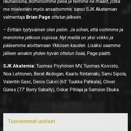
rauhallisina, dominoimme peliä ja teimme ne maalit, jotka
me mielestäni myös ansaitsimme,
sanoi SJK Akatemian
valmentaja
Brian Page
ottelun jälkeen.
–
Erittäin tyytyväinen olen peliin. Ja siihen, että voitimme ja
menimme jatkoon cupissa. Nyt meillä on yksi viikko ja
pääsemme aloittamaan Ykkösen kauden. Lisäksi saamme
jälleen ainakin yhden hyvän ottelun lisää,
Page päätti.
SJK Akatemia:
Tuomas Pöyhönen MV, Tuomas Koivisto,
Noa Lehtonen, Berat Akdogan, Kaarlo Rintamäki, Sami Sipola,
Valentín Gasc, Denis Cukici (63’ Tuukka Pahkala), Oliver
Günes (77’ Borry Sabally), Oskar Pihlaja ja Samson Ebuka.
Tuoreimmat uutiset