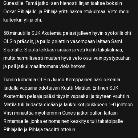
Günesille. Tämä jatkoi sen hienosti linjan taakse boksiin
Oskar Pihlajalle, ja Pihlaja yritti hakea etukulmaa. Veto meni
kuitenkin yli ja ohi.
58.minuutilla SJK Akatemia pelasi jälleen hyvin syötöillä ohi
OLS:n prässin, ja pallo pelattiin vasempaan laitaan Sami
Sipolalle. Sipola leikkasi sisään ja veti kohti takakulmaa,
mutta harmillisesti muuten hyvä veto osui vain pystypuuhun
ja peli jatkui maalittomana vielä hetken.
Tunnin kohdalla OLS:n Juuso Kemppainen näki oikealla
laidalla vapaana odottavan Kuutti Matilan. Entinen SJK
Akatemian pelaaja pääsi täysin vapaaksi ja täyteen vauhtiin.
Matila tuli laidasta sisään ja laukoi kotijoukkueen 1-0 johtoon.
Viisi minuuttia myöhemmin Günes jatkoi pallon laitaan
Rintamäelle, jonka erinomainen keskitys tuli takatolpalle
Pihlajalle ja Pihlaja tasoitti ottelun.