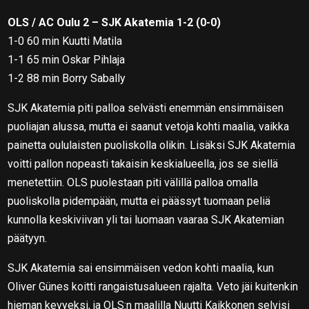
OLS / AC Oulu 2 – SJK Akatemia
1-2 (0-0)
1-0 60 min Kuutti Matila
1-1 65 min Oskar Pihlaja
1-2 88 min Borry Sabally
SJK Akatemia piti palloa selvästi enemmän ensimmäisen
puoliajan alussa, mutta ei saanut vetoja kohti maalia, vaikka
painetta oululaisten puoliskolla olikin. Lisäksi SJK Akatemia
voitti pallon nopeasti takaisin keskialueella, jos se siellä
menetettiin. OLS puolestaan piti välillä palloa omalla
puoliskolla pidempään, mutta ei päässyt tuomaan peliä
kunnolla keskiviivan yli tai luomaan vaaraa SJK Akatemian
päätyyn.
SJK Akatemia sai ensimmäisen vedon kohti maalia, kun
Oliver Günes koitti rangaistusalueen rajalta. Veto jäi kuitenkin
hieman kevyeksi, ja OLS:n maalilla Nuutti Kaikkonen selvisi