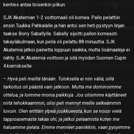
kenties antaa toisenkin pilkun.
SJK Akatemian 1-2 voittomaali oli komea. Pallo pelattiin
ensin Tuukka Pahkalalle ja hän antoi sen heti pystyyn linjan
taakse Borry Saballylle. Sabally sijoitti pallon komeasti
takayläkulmaan, kun peliä oli pelattu 88 minuuttia. SJK
Akatemia jatkoi painetta loppuun saakka, mutta lisämaaleja ei
nähty. SJK Akatemia voittoon ja sitä myöden Suomen Cupin
4.kierrokselle.
–
Hyvä peli meiltä tänään. Tuloksella ei niin väliä, sillä
tarkoitus oli päästä vain jatkoon. Mutta me dominoimme
ottelua, ja loimme monia paikkoja. Jos olisimme käyttäneet
niitä tehokkaammin, olisi peli mennyt meille selkeämmin
luvuin. Olen erittäin ylpeä joukkueesta, kun se nousi vielä
tappioasemasta takaa ohi, ja jatkoi pelaamista kuten me
haluamme pelata. Emme menneet paniikkiin, vaan pysyimme