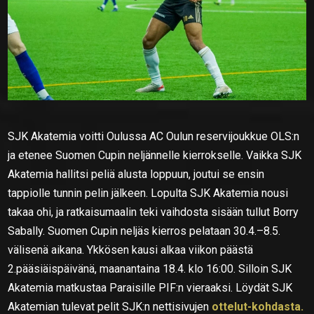
SJK Akatemia voitti Oulussa AC Oulun reservijoukkue OLS:n
ja etenee Suomen Cupin neljännelle kierrokselle. Vaikka SJK
Akatemia hallitsi peliä alusta loppuun, joutui se ensin
tappiolle tunnin pelin jälkeen. Lopulta SJK Akatemia nousi
takaa ohi, ja ratkaisumaalin teki vaihdosta sisään tullut Borry
Sabally. Suomen Cupin neljäs kierros pelataan 30.4.–8.5.
välisenä aikana. Ykkösen kausi alkaa viikon päästä
2.pääsiäispäivänä, maanantaina 18.4. klo 16:00. Silloin SJK
Akatemia matkustaa Paraisille PIF:n vieraaksi.
Löydät SJK
Akatemian tulevat pelit SJK:n nettisivujen
ottelut-kohdasta.