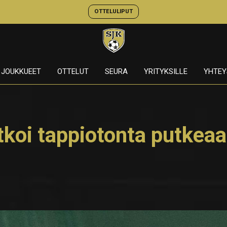
OTTELULIPUT
JOUKKUEET
OTTELUT
SEURA
YRITYKSILLE
YHTEY
tkoi tappiotonta putkea