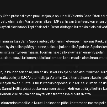
 Ofori prässäsi hyvin puolustajaa ja apuun tuli Valentin Gasc. Ofori sai 
 veto ohi maalin. Vartin pelin jälkeen MP sai hyvän tilanteen, kun ensin 
a syötti alaviistoon Topi Keskiselle. Berat Akdogan kuitenkin blokkasi ve
n maaliin, kun Sami Sipola antoi pallon ensin eteenpäin Tuomas Kaukuall
osti hyvin pallon päätyyn, sinne juoksua jatkaneelle Sipolalle. Sipolan ke
äsi siitä syntyneen maalin. Tuomari näki pallon käyneen ennen Sipolan
inuuttia tuosta, Liukkonen pääsi laukomaan kohti maalin alakulmaa, mut
, ja kauden toisensa, kun ensin Oskar Pihlaja oli hankkinut kulman. Ku
utta pallo jäi SJK Akatemialle ja Valentin Gasc kierrätti sen oikealle laid
pelaajan takaa. Kuittaus tuli kuitenkin nopeasti, kun MP sai kulman. Kesk
aja Samuli Hölttä pääsi puskemaan sen sisään. Heti kun peliä jatkettiin, ka
mari Ville Nevalainen näytti, että tilanteessa ei ollut rikettä.
K Akatemian maalille ja Nuutti Laaksonen pääsi koittamaan nostaa pallo