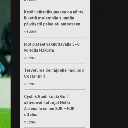
Kesän siirtoikkunassa on nähty
liikettä molempiin suuntiin –
päivitystä pelaajatilanteeseen
4.8.2026
Isot pisteet vakuuttavalla 3–0
voitolla HJK:sta
3.8.2026
Tervetuloa Seinäjoelle Facundo
Costantini!
3.8.2026
Cycli & Ruuhikoski Golf
aktivoivat katsojat Hetki
Areenalla ennen SJK – HJK
ottelua
3.8.2026