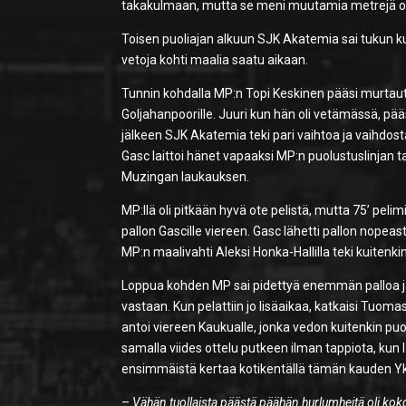
takakulmaan, mutta se meni muutamia metrejä ohi.
Toisen puoliajan alkuun SJK Akatemia sai tukun ku
vetoja kohti maalia saatu aikaan.
Tunnin kohdalla MP:n Topi Keskinen pääsi murtaut
Goljahanpoorille. Juuri kun hän oli vetämässä, pä
jälkeen SJK Akatemia teki pari vaihtoa ja vaihdo
Gasc laittoi hänet vapaaksi MP:n puolustuslinjan ta
Muzingan laukauksen.
MP:llä oli pitkään hyvä ote pelistä, mutta 75’ pel
pallon Gascille viereen. Gasc lähetti pallon nopeast
MP:n maalivahti Aleksi Honka-Hallilla teki kuitenkin
Loppua kohden MP sai pidettyä enemmän palloa j
vastaan. Kun pelattiin jo lisäaikaa, katkaisi Tuoma
antoi viereen Kaukualle, jonka vedon kuitenkin puo
samalla viides ottelu putkeen ilman tappiota, k
ensimmäistä kertaa kotikentällä tämän kauden Y
–
Vähän tuollaista päästä päähän hurlumheitä oli koko p