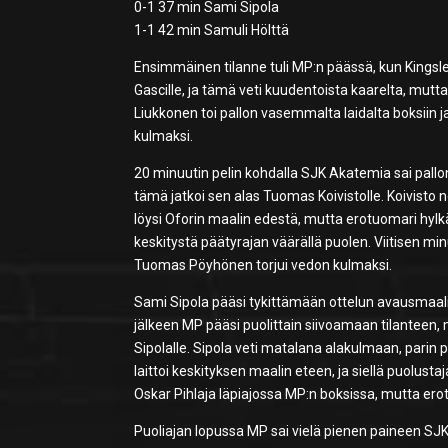
0-1 37 min Sami Sipola
1-1 42 min Samuli Hölttä
Ensimmäinen tilanne tuli MP:n päässä, kun Kingsley
Gascille, ja tämä veti kuudentoista kaarelta, mutta
Liukkonen toi pallon vasemmalta laidalta boksiin j
kulmaksi.
20 minuutin pelin kohdalla SJK Akatemia sai pallo
tämä jatkoi sen alas Tuomas Koivistolle. Koivisto n
löysi Oforin maalin edestä, mutta erotuomari hylk
keskitystä päätyrajan väärällä puolen. Viitisen m
Tuomas Pöyhönen torjui vedon kulmaksi.
Sami Sipola pääsi tykittämään ottelun avausmaalin
jälkeen MP pääsi puolittain siivoamaan tilanteen, m
Sipolalle. Sipola veti matalana alakulmaan, parin 
laittoi keskityksen maalin eteen, ja siellä puolust
Oskar Pihlaja läpiajossa MP:n boksissa, mutta erotuo
Puoliajan lopussa MP sai vielä pienen paineen SJ