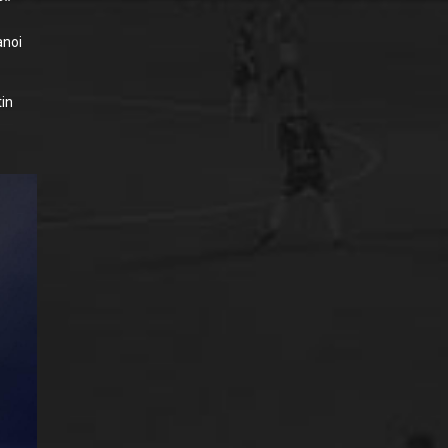
anoi
tin