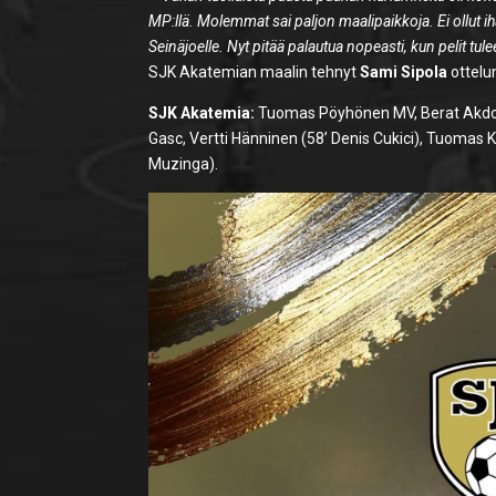
MP:llä. Molemmat sai paljon maalipaikkoja. Ei ollut ih
Seinäjoelle. Nyt pitää palautua nopeasti, kun pelit tul
SJK Akatemian maalin tehnyt
Sami Sipola
ottelu
SJK Akatemia:
Tuomas Pöyhönen MV, Berat Akdogan
Gasc, Vertti Hänninen (58’ Denis Cukici), Tuomas 
Muzinga).