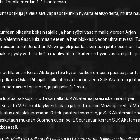
 Tauolle mentiin 1-1 tilanteessa.
lmapotkuja ja vielä sivuvapaapotkunkin hyvältä etäisyydeltä, mutta näi
umaan oikealta boksin rajalle, ja hän syötti vasemmalle viereen Arjan
äsi Valentin Gasc liukumaan eteen ja hän blokkasi vedon uhrautuvasti. T
sta sisään tullut Jonathan Muzinga oli päästä iskemään johto-osuman, k
akse pystysyötöllä. MP:n maalivahti tuli kuitenkin hyvin vastaan ja torjui
iminuutilla ensin Berat Akdogan teki hyvän katkon omassa päässä ja antoi
i pitkänä Oskar Pihlajalle, jolla oli hyvä tilanne viedä SJK Akatemia johto
 erinomaisen torjunnan, ja piti pelin 1-1:ssä.
a luotua paikkoja, mutta samalla SJK Akatemia pääsi iskemään hyvin
s Koivisto MP:n hyökkäyksen laidalla ja lähetti pallon Muzingalle ylös. M
lustus ehti blokkaamaan. Ottelu päättyi tasapeliin, ja SJK Akatemialle se
un lasketaan mukaan Suomen cupin pelit. Seuraavan kerran SJK Akatemi
kkösessä.
eli. Meillä oli ekalla puolia-ajalla peli ehkä enemmän hallussa ja toisella se 