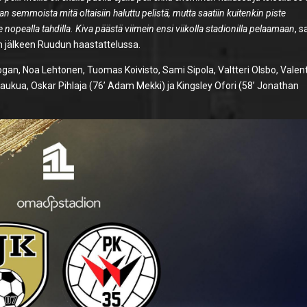
an semmoista mitä oltaisiin haluttu pelistä, mutta saatiin kuitenkin piste
ee nopealla tahdilla. Kiva päästä viimein ensi viikolla stadionilla pelaamaan
, s
n jälkeen Ruudun haastattelussa.
, Noa Lehtonen, Tuomas Koivisto, Sami Sipola, Valtteri Olsbo, Valen
Kaukua, Oskar Pihlaja (76’ Adam Mekki) ja Kingsley Ofori (58’ Jonathan