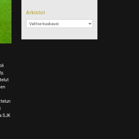
Arkistot
Arkistot
oli
ty,
telut
men
ttelun
i
a SJK