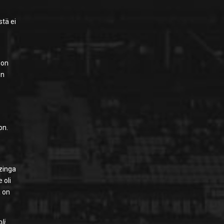
stä ei
uon
un
on.
uzinga
 oli
a on
oli