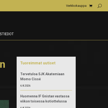
Verkkokauppa
STIEDOT
an
Tuoreimmat uutiset
Tervetuloa SJK Akatemiaan
Momo Cissé
6.8.2026
Huomenna IF Gnistan vastassa
viikon toisessa kotiottelussa
6.8.2026