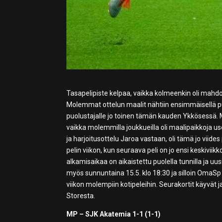
Tasapelipiste kelpaa, vaikka kolmeenkin oli mahdo
Molemmat ottelun maalit nähtiin ensimmäisellä pu
puolustajalle jo toinen tämän kauden Ykkösessä. MP 
vaikka molemmilla joukkueilla oli maalipaikkoja
ja harjoitusottelu Jaroa vastaan, oli tämä jo viid
pelin viikon, kun seuraava peli on jo ensi keskivi
alkamisaikaa on aikaistettu puolella tunnilla ja uu
myös sunnuntaina 15.5. klo 18:30 ja silloin Oma
viikon molempiin kotipeleihin. Seurakortit käyvät 
Storesta.
MP – SJK Akatemia 1-1 (1-1)