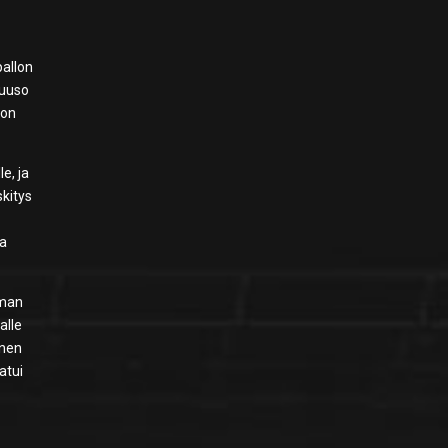
pallon
Juuso
don
e, ja
skitys
ta
lman
alle
inen
atui