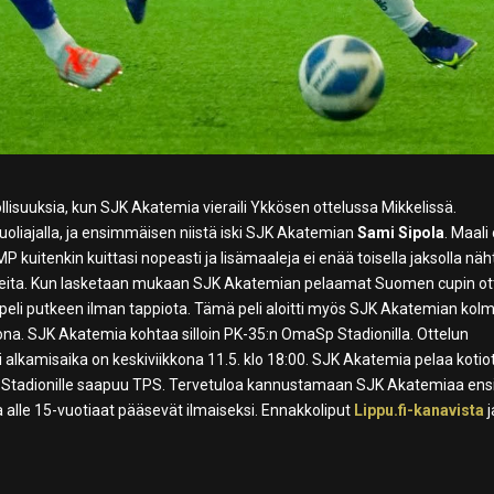
llisuuksia, kun SJK Akatemia vieraili Ykkösen ottelussa Mikkelissä.
oliajalla, ja ensimmäisen niistä iski SJK Akatemian
Sami Sipola
. Maali 
kuitenkin kuittasi nopeasti ja lisämaaleja ei enää toisella jaksolla näh
 useita. Kun lasketaan mukaan SJK Akatemian pelaamat Suomen cupin ot
es peli putkeen ilman tappiota. Tämä peli aloitti myös SJK Akatemian kol
ikkona. SJK Akatemia kohtaa silloin PK-35:n OmaSp Stadionilla. Ottelun
si alkamisaika on keskiviikkona 11.5. klo 18:00. SJK Akatemia pelaa kotio
Sp Stadionille saapuu TPS. Tervetuloa kannustamaan SJK Akatemiaa ens
ja alle 15-vuotiaat pääsevät ilmaiseksi. Ennakkoliput
Lippu.fi-kanavista
j