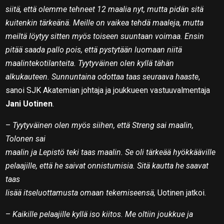
siitä, että olemme tehneet 12 maalia nyt, mutta pidän sitä
kuitenkin tärkeänä. Meille on vaikea tehdä maaleja, mutta
meiltä löytyy sitten myös toiseen suuntaan voimaa. Ensin
pitää saada pallo pois, että pystytään luomaan niitä
maalintekotilanteita. Tyytyväinen olen kyllä tähän
alkukauteen. Sunnuntaina odottaa taas seuraava haaste
,
sanoi SJK Akatemian johtaja ja joukkueen vastuuvalmentaja
Jani Uotinen
.
–
T
yytyväinen olen myös siihen, että Streng sai maalin,
Tolonen sai
maalin ja Lepistö teki taas maalin. Se oli tärkeää hyökkääville
pelaajille, että he saivat onnistumisia. Sitä kautta he saavat
taas
lisää itseluottamusta omaan tekemiseensä,
Uotinen jatkoi.
–
Kaikille pelaajille kyllä iso kiitos. Me oltiin joukkue ja