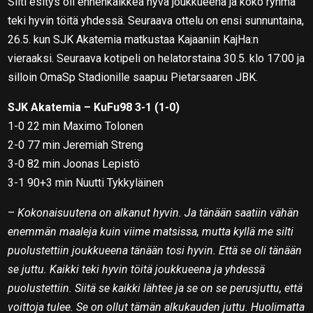
Silti esitys oli ennenkaikkea hyvä joukkueena ja koko ryhmä
teki hyvin töitä yhdessä. Seuraava ottelu on ensi sunnuntaina,
26.5. kun SJK Akatemia matkustaa Kajaaniin KajHa:n
vieraaksi. Seuraava kotipeli on helatorstaina 30.5. klo 17:00 ja
silloin OmaSp Stadionille saapuu Pietarsaaren JBK.
SJK Akatemia – KuFu98 3-1 (1-0)
1-0 22 min Maximo Tolonen
2-0 77 min Jeremiah Streng
3-0 82 min Joonas Lepistö
3-1 90+3 min Nuutti Tykkyläinen
–
Kokonaisuutena on alkanut hyvin. Ja tänään saatiin vähän
enemmän maaleja kuin viime matsissa, mutta kyllä me silti
puolustettiin joukkueena tänään tosi hyvin. Että se oli tänään
se juttu. Kaikki teki hyvin töitä joukkueena ja yhdessä
puolustettiin. Siitä se kaikki lähtee ja se on se perusjuttu, että
voittoja tulee. Se on ollut tämän alkukauden juttu. Huolimatta