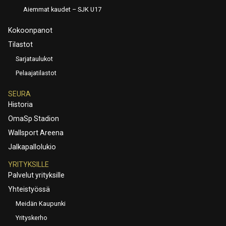
Aiemmat kaudet – SJK U17
Kokoonpanot
Tilastot
Sarjataulukot
Pelaajatilastot
SEURA
Historia
OmaSp Stadion
Wallsport Areena
Jalkapallolukio
YRITYKSILLE
Palvelut yrityksille
Yhteistyössä
Meidän Kaupunki
Yrityskerho