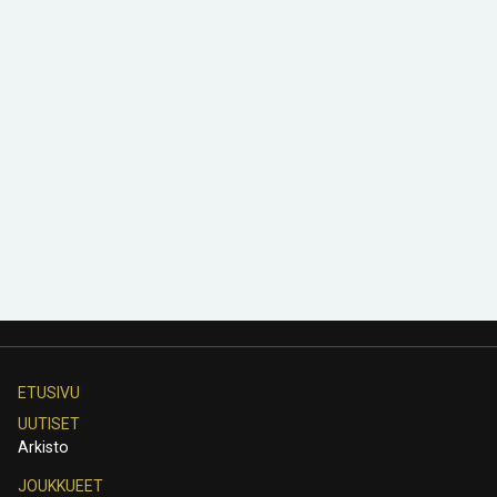
ETUSIVU
UUTISET
Arkisto
JOUKKUEET