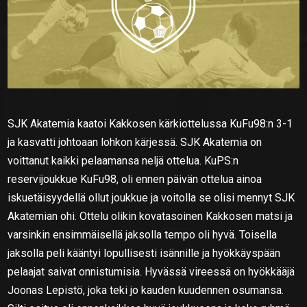
SJK Akatemia kaatoi Kakkosen kärkiottelussa KuFu98:n 3-1
ja kasvatti johtoaan lohkon kärjessä. SJK Akatemia on
voittanut kaikki pelaamansa neljä ottelua. KuPS:n
reservijoukkue KuFu98, oli ennen päivän ottelua ainoa
iskuetäisyydellä ollut joukkue ja voitolla se olisi mennyt SJK
Akatemian ohi. Ottelu olikin kovatasoinen Kakkosen matsi ja
varsinkin ensimmäisellä jaksolla tempo oli hyvä. Toisella
jaksolla peli kääntyi lopullisesti isännille ja hyökkäyspään
pelaajat saivat onnistumisia. Hyvässä vireessä on hyökkääjä
Joonas Lepistö, joka teki jo kauden kuudennen osumansa.