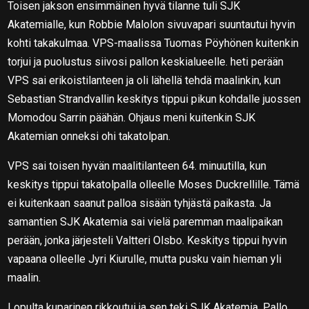
Toisen jakson ensimmäinen hyvä tilanne tuli SJK
Akatemialle, kun Robbie Malolon sivuvapari suuntautui hyvin
kohti takakulmaa. VPS-maalissa Tuomas Pöyhönen kuitenkin
torjui ja puolustus siivosi pallon keskialueelle. heti perään
VPS sai erikoistilanteen ja oli lähellä tehdä maalinkin, kun
Sebastian Strandvallin keskitys tippui pikun kohdalle juossen
Momodou Sarrin päähän. Ohjaus meni kuitenkin SJK
Akatemian onneksi ohi takatolpan.
VPS sai toisen hyvän maalitilanteen 64. minuutilla, kun
keskitys tippui takatolpalla olleelle Moses Duckrellille. Tämä
ei kuitenkaan saanut palloa sisään tyhjästä paikasta. Ja
samantien SJK Akatemia sai vielä paremman maalipaikan
perään, jonka järjesteli Valtteri Olsbo. Keskitys tippui hyvin
vapaana olleelle Jyri Kiurulle, mutta pusku vain hieman yli
maalin.
Lopulta kuparinen rikkoutui ja sen teki SJK Akatemia. Pallo