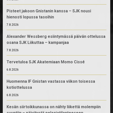
Pisteet jakoon Gnistanin kanssa – SJK nousi
hienosti lopussa tasoihin
7.8.2026
Alexander Wessberg esiintymässä päivän ottelussa
osana SJK Liikuttaa – kampanjaa
7.8.2026
Tervetuloa SJK Akatemiaan Momo Cissé
6.8.2026
Huomenna IF Gnistan vastassa viikon toisessa
kotiottelussa
6.8.2026
Kesän siirtoikkunassa on nähty liikettä molempiin
suuntiin – päivitystä pelaajatilanteeseen