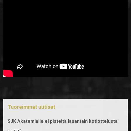
Tuoreimmat uutiset
SJK Akatemialle ei pisteitä lauantain kotiottelusta
8.8.2026