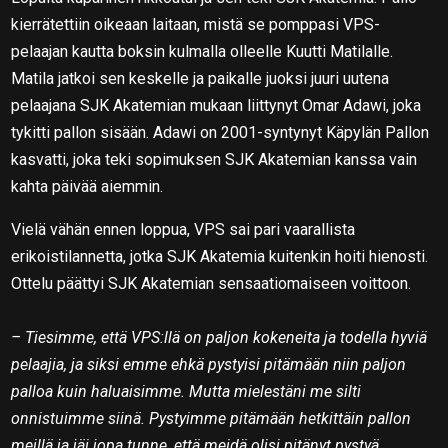
kierrätettiin oikeaan laitaan, mistä se pomppasi VPS-
pelaajan kautta boksin kulmalla olleelle Kuutti Matilalle.
Matila jatkoi sen keskelle ja paikalle juoksi juuri uutena
pelaajana SJK Akatemian mukaan liittynyt Omar Adawi, joka
tykitti pallon sisään. Adawi on 2001-syntynyt Käpylän Pallon
kasvatti, joka teki sopimuksen SJK Akatemian kanssa vain
kahta päivää aiemmin.
Vielä vähän ennen loppua, VPS sai pari vaarallista
erikoistilannetta, jotka SJK Akatemia kuitenkin hoiti hienosti.
Ottelu päättyi SJK Akatemian sensaatiomaiseen voittoon.
– Tiesimme, että VPS:llä on paljon kokeneita ja todella hyviä
pelaajia, ja siksi emme ehkä pystyisi pitämään niin paljon
palloa kuin haluaisimme. Mutta mielestäni me silti
onnistuimme siinä. Pystyimme pitämään hetkittäin pallon
meillä ja jäi jopa tunne, että meidä olisi pitänyt pystyä