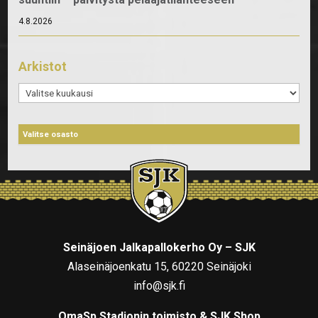
4.8.2026
Arkistot
Arkistot
Seinäjoen Jalkapallokerho Oy – SJK
Alaseinäjoenkatu 15, 60220 Seinäjoki
info@sjk.fi
OmaSp Stadionin toimisto & SJK Shop