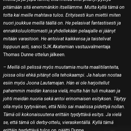
pitämään sitä enemmänkin itsellämme. Mutta kyllä tämä on
totta kai meille mahtava tulos. Erityisesti kun miettii miten
nuori joukkue meillä täällä on. He pelasivat fantastisesti ja
ennakkoluulottomasti ja yhdellekään pelaajalle ei jäänyt
mitään varastoon. He antoivat kaikkensa ja taistelivat
loppuun asti,
sanoi SJK Akatemian vastuuvalmentaja
Thomas Dunne ottelun jälkeen.
– Meillä oli pelissä myös muutamia muita maalitilanteita,
joissa olisi ehkä pitänyt olla tehokaampi. Ja haluan nostaa
esiin myös Joona Lautamajan. Hän ei ole harjoitellut
pahemmin meidän kanssa vielä, mutta hän tuli mukaan ja
johti meidän nuoria sekä antoi erinomaisen esityksen. Täytyy
olla myös tyytyväinen, että Niilo sai maalissa pidettyä nollan.
Tämä oli kokonaisuutena erittäin tyydyttävä esitys. Ja vielä
se, että tämä oli derby-ottelu, vieraskentällä. Kyllä tämä
erittäin tyydyttävä tulos on,
päätti Dunne.