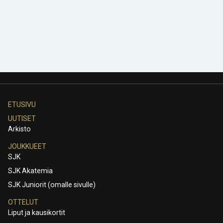
ETUSIVU
UUTISET
Arkisto
JOUKKUEET
SJK
SJK Akatemia
SJK Juniorit (omalle sivulle)
OTTELUT
Liput ja kausikortit