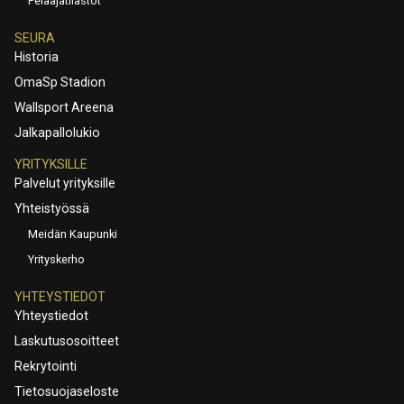
Pelaajatilastot
SEURA
Historia
OmaSp Stadion
Wallsport Areena
Jalkapallolukio
YRITYKSILLE
Palvelut yrityksille
Yhteistyössä
Meidän Kaupunki
Yrityskerho
YHTEYSTIEDOT
Yhteystiedot
Laskutusosoitteet
Rekrytointi
Tietosuojaseloste