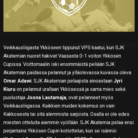
Veikkausliigasta Ykköseen tippunut VPS kaatui, kun SJK
Akatemian nuoret hakivat Vaasasta 0-1 voiton Ykkösen
Cupissa. Voittomaalin iski ensimmäistä peliään SJK
Akatemian paidassa pelannut ja ylläolevassa kuvassa oleva
Omar Adawi
. SJK Akatemian pelaajista ainoastaan
Jyri
Kiuru
on pelannut urallaan Ykkösessä ja sama mies sekä
puolustaja
Joona Lautamaja
, ovat pelanneet myös
Veikkausliigassa. Kaikkien muiden kokemus on vain
Kakkosesta tai sitä alemmista sarjoista. Osalla ei ole edes
miesten otteluita aiemmin vyöllään. SJK Akatemia pelaa ensi
perjantaina Ykkösen Cupin kotiottelun, kun se isännöi