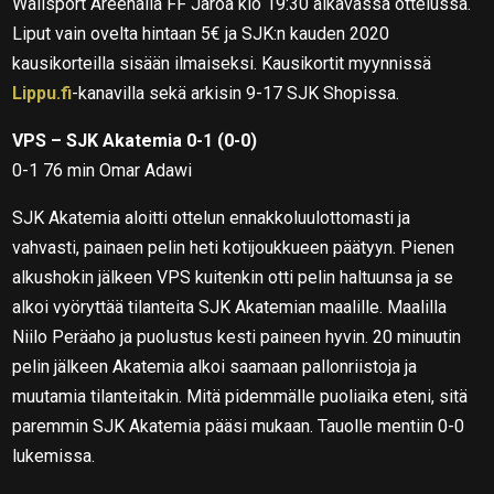
Wallsport Areenalla FF Jaroa klo 19:30 alkavassa ottelussa.
Liput vain ovelta hintaan 5€ ja SJK:n kauden 2020
kausikorteilla sisään ilmaiseksi. Kausikortit myynnissä
Lippu.fi
-kanavilla sekä arkisin 9-17 SJK Shopissa.
VPS – SJK Akatemia 0-1 (0-0)
0-1 76 min Omar Adawi
SJK Akatemia aloitti ottelun ennakkoluulottomasti ja
vahvasti, painaen pelin heti kotijoukkueen päätyyn. Pienen
alkushokin jälkeen VPS kuitenkin otti pelin haltuunsa ja se
alkoi vyöryttää tilanteita SJK Akatemian maalille. Maalilla
Niilo Peräaho ja puolustus kesti paineen hyvin. 20 minuutin
pelin jälkeen Akatemia alkoi saamaan pallonriistoja ja
muutamia tilanteitakin. Mitä pidemmälle puoliaika eteni, sitä
paremmin SJK Akatemia pääsi mukaan. Tauolle mentiin 0-0
lukemissa.