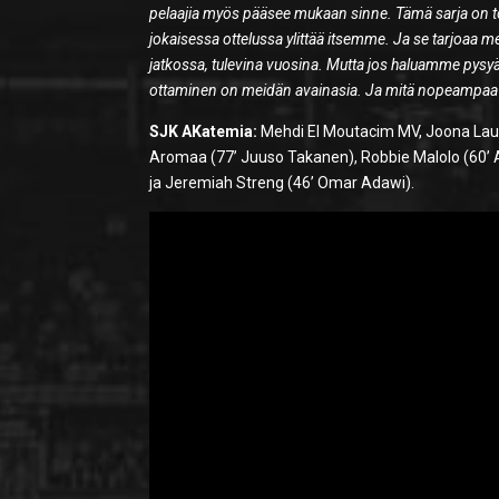
pelaajia myös pääsee mukaan sinne. Tämä sarja on to
jokaisessa ottelussa ylittää itsemme. Ja se tarjoa
jatkossa, tulevina vuosina. Mutta jos haluamme pysyä 
ottaminen on meidän avainasia. Ja mitä nopeampaa s
SJK AKatemia:
Mehdi El Moutacim MV, Joona Lautam
Aromaa (77’ Juuso Takanen), Robbie Malolo (60’ Aat
ja Jeremiah Streng (46’ Omar Adawi).