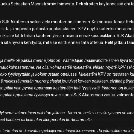
tauoka Sebastian Mannströmin toimesta. Peli oli siten käytännössä ohi t
ikka SJK Akatemia saikin vielä muutaman tilanteen. Kokonaisuutena ottelu 
istä ja nopeista palloista puolustukseen. KPV näytti kuitenkin heränne
miksi se lähti tähän kauteen ylivoimaisena ennakkosuosikkina. SJK Aka
 sitä hyvää kehitystä, mitä se esitti ennen tätä ottelua. Pelit jatkuu taa
 ja meillä oli paikka mennä johtoon. Vastustajan maalivahdilta siihen hyvä tor
näkökulmastamme. Ne olisi voinut estää mielestäni. Niiden myötä KPV sai o
i koko fyysisyyttään ja kokemustaan ottelussa. Mielestäni KPV on tasoltaan ku
ä mielessä meidän nuoret pelaajat joutuivat kovaan paikkaan, eivätkä pärjä
idän pitää vain pyrkiä oppimaan kestämään tätä fyysisyyttä. Ykkönen on kuite
än pitää oppia tämä fyysisyys myös
, sanoi SJK Akatemian vastuuvalmenta
llätyksenä valmentajan vaihdon jälkeen. Tämä on heille uusi alku ja näin se ain
eet kauteen oli kuitenkin alunperinkin korkeammalla.
n tarkoitus on kasvattaa pelaajia edustusjoukkueeseen. Ja joka viikko meid