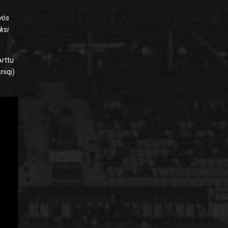
yös
ksi
Arttu
niqi)