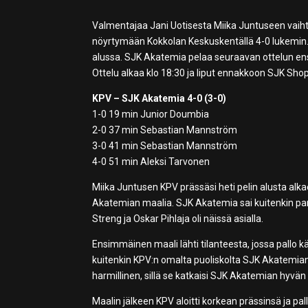
Valmentajaa Jani Uotisesta Miika Juntuseen vaihta
nöyrtymään Kokkolan Keskuskentällä 4-0 lukemin. S
alussa. SJK Akatemia pelaa seuraavan ottelun ensi
Ottelu alkaa klo 18:30 ja liput ennakkoon SJK Shop
KPV – SJK Akatemia 4-0 (3-0)
1-0 19 min Junior Doumbia
2-0 37 min Sebastian Mannström
3-0 41 min Sebastian Mannström
4-0 51 min Aleksi Tarvonen
Miika Juntusen KPV prässäsi heti pelin alusta alkaen
Akatemian maalia. SJK Akatemia sai kuitenkin p
Streng ja Oskar Pihlaja oli näissä asialla.
Ensimmäinen maali lähti tilanteesta, jossa pallo käv
kuitenkin KPV:n omalta puoliskolta SJK Akatemian l
harmillinen, sillä se katkaisi SJK Akatemian hyvän 
Maalin jälkeen KPV aloitti korkean prässinsä ja p