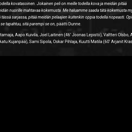
della kovatasoinen. Jokainen peli on meille todella kova ja meidän pitää
a meidän nuorille mahtavaa kokemusta. Me haluamme saada tätä kokemusta m
tässä sarjassa, pitää meidän pelaajien kuitenkin oppia todella nopeasti. Opi
e tapahtuu, sitä parempi se on,
päätti Dunne.
aja, Aapo Kuivila, Joel Laitinen (46’ Joonas Lepistö), Valtteri Olsbo, 
u Kujanpää), Sami Sipola, Oskar Pihlaja, Kuutti Matila (60’ Arjanit Kras