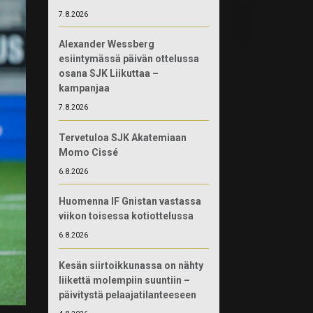
7.8.2026
Alexander Wessberg
esiintymässä päivän ottelussa
osana SJK Liikuttaa –
kampanjaa
7.8.2026
Tervetuloa SJK Akatemiaan
Momo Cissé
6.8.2026
Huomenna IF Gnistan vastassa
viikon toisessa kotiottelussa
6.8.2026
Kesän siirtoikkunassa on nähty
liikettä molempiin suuntiin –
päivitystä pelaajatilanteeseen