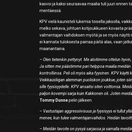
kasvoi ja kaksi seuraavaa maalia tuli juuri ennen 
mentäessä.
KPV vielä kaunisteli lukemia toisella jaksolla, va
melko sekava, johtuen kotijoukkueen kovasta präss
valmentajan vaihdoksen myötä ja se myös näytti 
ei kannata tuloksesta painaa päitä alas, vaan jatkaa
maanantaina.
–
Olen tietenkin pettynyt. Me aloitimme ottelun hyvin,
Ja sitten me päästimme pari helppoa maalia meidän 
kontrolliinsa. Peli oli myös aika fyysinen. KPV käytt
Veikkausliigan alemman puoliskon joukkue, joten siin
sille fyysisyydelle. KPV ansaitsi siten voittonsa. Me
paljon kovempi sarja kuin Kakkonen oli. Joten meid
Tommy Dunne
pelin jälkeen.
–
Vastustajan aggressiivisuus ja fyysisyys ei tullut y
menee, kun tulee valmentajanvaihdos. Heidän tavoitt
–
Meidän tavoite on pysyä sarjassa ja samalla meidä