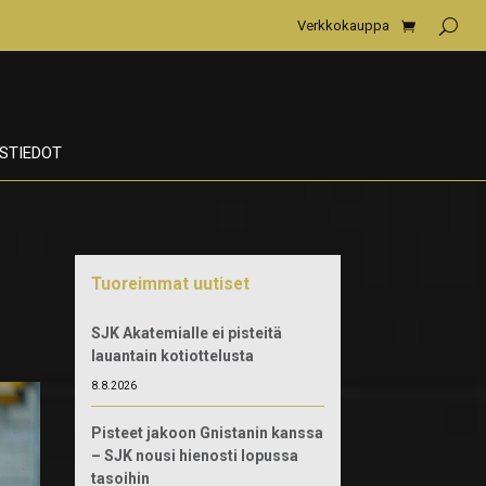
Verkkokauppa
STIEDOT
Tuoreimmat uutiset
SJK Akatemialle ei pisteitä
lauantain kotiottelusta
8.8.2026
Pisteet jakoon Gnistanin kanssa
– SJK nousi hienosti lopussa
tasoihin