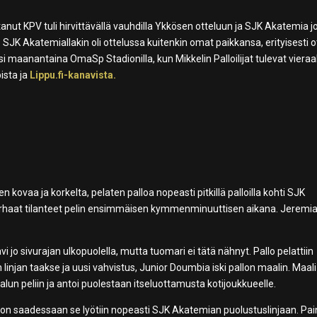
nut KPV tuli hirvittävällä vauhdilla Ykkösen otteluun ja SJK Akatemia j
JK Akatemiallakin oli ottelussa kuitenkin omat paikkansa, erityisesti o
 maanantaina OmaSp Stadionilla, kun Mikkelin Palloilijat tulevat vieraa
ista ja
Lippu.fi-kanavista.
 kovaa ja korkelta, pelaten palloa nopeasti pitkillä palloilla kohti SJK
arhaat tilanteet pelin ensimmäisen kymmenminuuttisen aikana. Jeremi
i jo sivurajan ulkopuolella, mutta tuomari ei tätä nähnyt. Pallo pelattiin
injan taakse ja uusi vahvistus, Junior Doumbia iski pallon maalin. Maali 
alun peliin ja antoi puolestaan itseluottamusta kotijoukkueelle.
allon saadessaan se lyötiin nopeasti SJK Akatemian puolustuslinjaan. Pa