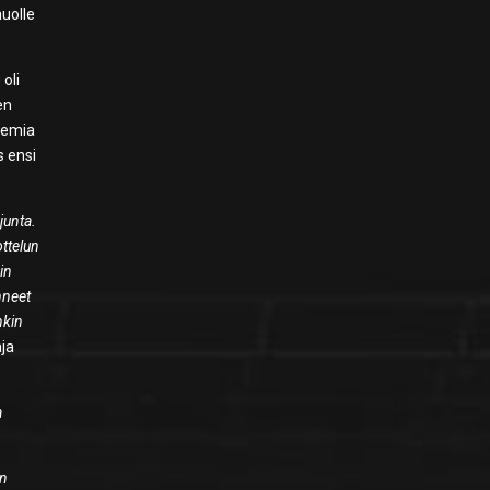
auolle
oli
en
temia
s ensi
junta.
ttelun
in
nneet
nkin
ja
a
än