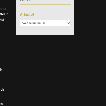
4.8.2026
outui
Arkistot
ttelun
ksi.
Arkistot
ah
oli
ine