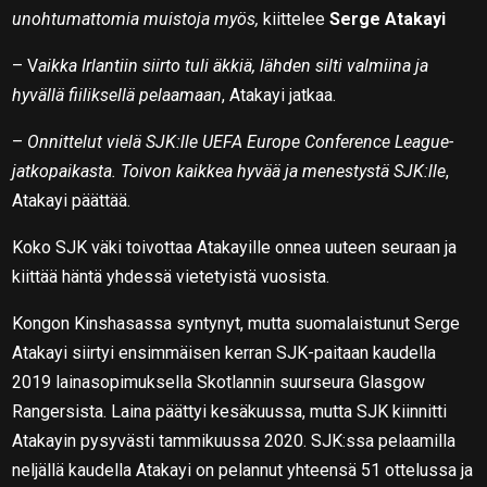
unohtumattomia muistoja myös,
kiittelee
Serge Atakayi
– V
aikka Irlantiin siirto tuli äkkiä, lähden silti valmiina ja
hyvällä fiiliksellä pelaamaan
, Atakayi jatkaa.
–
Onnittelut vielä SJK:lle UEFA Europe Conference League-
jatkopaikasta. Toivon kaikkea hyvää ja menestystä SJK:lle
,
Atakayi päättää.
Koko SJK väki toivottaa Atakayille onnea uuteen seuraan ja
kiittää häntä yhdessä vietetyistä vuosista.
Kongon Kinshasassa syntynyt, mutta suomalaistunut Serge
Atakayi siirtyi ensimmäisen kerran SJK-paitaan kaudella
2019 lainasopimuksella Skotlannin suurseura Glasgow
Rangersista. Laina päättyi kesäkuussa, mutta SJK kiinnitti
Atakayin pysyvästi tammikuussa 2020. SJK:ssa pelaamilla
neljällä kaudella Atakayi on pelannut yhteensä 51 ottelussa ja