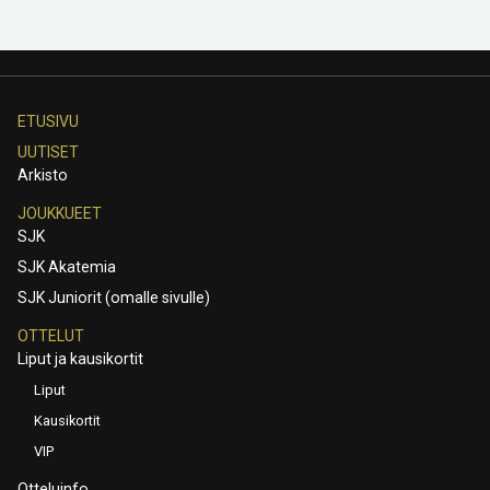
ETUSIVU
UUTISET
Arkisto
JOUKKUEET
SJK
SJK Akatemia
SJK Juniorit (omalle sivulle)
OTTELUT
Liput ja kausikortit
Liput
Kausikortit
VIP
Otteluinfo