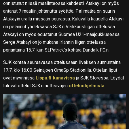
onnistunut niissä maalinteossa kahdesti. Atakayi on myös
antanut 7 maaliin johtanutta syöttöä. Pelimäärä on suurin
Atakayin uralla missään seurassa. Kuluvalla kaudella Atakayi
on pelannut yhdeksässä SJK:n Veikkausliigan ottelussa.
Atakayi on myös edustanut Suomea U21-maajoukkueessa.
Serge Atakayi on jo mukana Irlannin liigan ottelussa
perjantaina 15.7. kun St.Patrick’s kohtaa Dundalk FC:n.
SJK kohtaa seuraavassa ottelussaan Ilveksen sunnuntaina
17.7. klo 16:00 Seinäjoen OmaSp Stadionilla. Ottelun liput
ovat myynnissä
Lippu.fi-kanavissa
ja SJK Storessa. Löydät
tulevat ottelut SJK:n nettisivujen
otteluohjelmista.