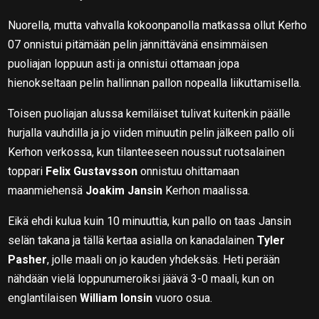
Nuorella, mutta vahvalla kokoonpanolla matkassa ollut Kerho
07 onnistui pitämään pelin jännittävänä ensimmäisen
puoliajan loppuun asti ja onnistui ottamaan jopa
hienokseltaan pelin hallinnan pallon nopealla liikuttamisella.
Toisen puoliajan alussa kemiläiset tulivat kuitenkin päälle
hurjalla vauhdilla ja jo viiden minuutin pelin jälkeen pallo oli
Kerhon verkossa, kun tilanteeseen noussut ruotsalainen
toppari
Felix Gustavsson
onnistuu ohittamaan
maanmiehensä
Joakim Jansin
Kerhon maalissa.
Eikä ehdi kulua kuin 10 minuuttia, kun pallo on taas Jansin
selän takana ja tällä kertaa asialla on kanadalainen
Tyler
Pasher
, jolle maali on jo kauden yhdeksäs. Heti perään
nähdään vielä loppunumeroiksi jäävä 3-0 maali, kun on
englantilaisen
William Ionsin
vuoro osua.