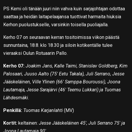
PS Kemi oli tänään juuri niin vahva kuin sarjajohtajan odottaa
saattaa ja heidän laitapelaajansa tuottivat harmaita hiuksia
Kerhon puolustukselle, varsinkin toisella puoliajalla.
Kerho 07 on seuraavan kerran tositoimissa viikon päästä
sunnuntaina, 18.8. klo 18.30 ja siloin kotikentälle tulee
vieraaksi Oulun Rotuaarin Pallo.
Kerho 07:
Joakim Jans, Kalle Taimi, Stanislav Goldberg, Kim
Palosaari, Juuso Aalto (75′ Eetu Takala), Juli Serrano, Jesse
Jääskeläinen, Ville Ylinen (66′ Samppa Bouroussi), Joona
Lautamaja, Jesse Sarajärvi (46′ Teemu Lukkari) ja Tuomas
Lähdesmäki.
Penkillä:
Tuomas Karjanlahti
(MV)
Kortit:
keltainen:
Jesse Jääskeläinen 45′, Juli Serrano 75′ ja
Joona Lautamaja 90′