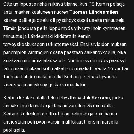
Ottelun lopussa nähtiin ikävä tilanne, kun PS Kemin pelaaja
astui maahan kaatuneen nuoren
Tuomas Lähdesmäen
säären päälle ja ottelu oli pysähdyksissä useita minuutteja.
Tämän johdosta pelin loppu myös viivästyi noin kymmenen
minuuttia ja Lähdesmäki kiidätettiin Kemin
terveyskeskukseen tarkistettavaksi. Ensi arvioiden mukaan
pahempien vammojen osalta päästään säikähdyksellä, eikä
ainakaan murtumia jalassa ole. Nuorimies on myös päässyt
lähtemään mukaan kotimatkalle normaalisti. Vasta 16 vuotias
Tuomas Lähdesmäki on ollut Kerhon peleissä hyvässä
vireessä ja on iskenyt jo kaksi maaliakin.
Kerhon keskikentällä teki debyyttinsä
Juli Serrano,
jonka
ainoaksi merkinnäksi jäi tänään varoitus 75 minuutilla.
Serrano kuitenkin osoitti että on pelimies ja osin hänen
ansiostaan peli pyöri varsin mallikkaasti ensimmäisellä
puoliajalla.