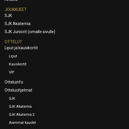
JOUKKUEET
SJK
SJK Akatemia
SJK Juniorit (omalle sivulle)
OTTELUT
Liput ja kausikortit
Liput
Kausikortit
VIP
Otteluinfo
Otteluohjelmat
SJK
SJK Akatemia
SJK Akatemia 2
Aiemmat kaudet