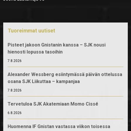
Tuoreimmat uutiset
Pisteet jakoon Gnistanin kanssa – SJK nousi
hienosti lopussa tasoihin
7.8.2026
Alexander Wessberg esiintymässä päivän ottelussa
osana SJK Liikuttaa – kampanjaa
7.8.2026
Tervetuloa SJK Akatemiaan Momo Cissé
6.8.2026
Huomenna IF Gnistan vastassa viikon toisessa