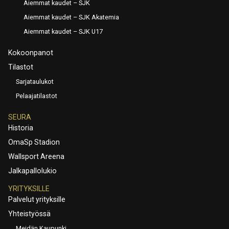
Aiemmat kaudet – SJK
Aiemmat kaudet – SJK Akatemia
Aiemmat kaudet – SJK U17
Kokoonpanot
Tilastot
Sarjataulukot
Pelaajatilastot
SEURA
Historia
OmaSp Stadion
Wallsport Areena
Jalkapallolukio
YRITYKSILLE
Palvelut yrityksille
Yhteistyössä
Meidän Kaupunki