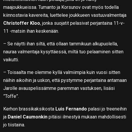
maajoukkueissa. Tumanto ja Korsunov ovat myös todella
kiinnostavia kavereita, luettelee joukkueen vastuuvalmentaja
Christoffer Kloo
, jonka suojatit pelasivat perjantaina 11-v-
11 -matsin ihan keskenään.
– Se näytti ihan siltä, että ollaan tammikuun alkupuolella,
nauraa valmentaja kysyttäessä, miltä tuo pelaaminen sitten
vaikutti.
– Toisaalta me olemme kyllä valmiimpia kuin vuosi sitten
näihin aikoihin ja uskon, että pystymme perjantaina antamaan
Jarolle avauspelissämme paremman vastuksen, lisäsi
”Toffe”.
Kerhon brassikaksikosta
Luis Fernando
palasi jo treeneihin
ja
Daniel Caumonkin
pitäisi ilmestyä mukaan mahdollisesti
jo tiistaina.