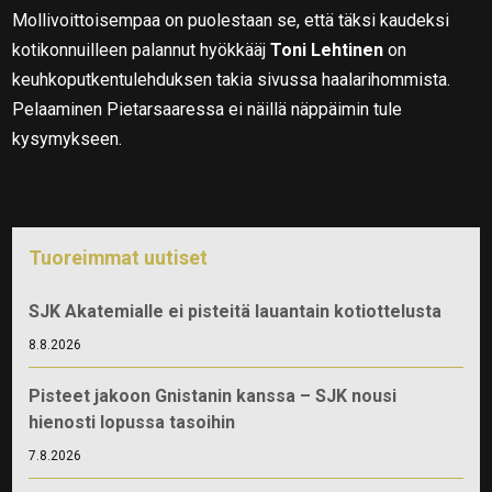
Mollivoittoisempaa on puolestaan se, että täksi kaudeksi
kotikonnuilleen palannut hyökkääj
Toni Lehtinen
on
keuhkoputkentulehduksen takia sivussa haalarihommista.
Pelaaminen Pietarsaaressa ei näillä näppäimin tule
kysymykseen.
Tuoreimmat uutiset
SJK Akatemialle ei pisteitä lauantain kotiottelusta
8.8.2026
Pisteet jakoon Gnistanin kanssa – SJK nousi
hienosti lopussa tasoihin
7.8.2026