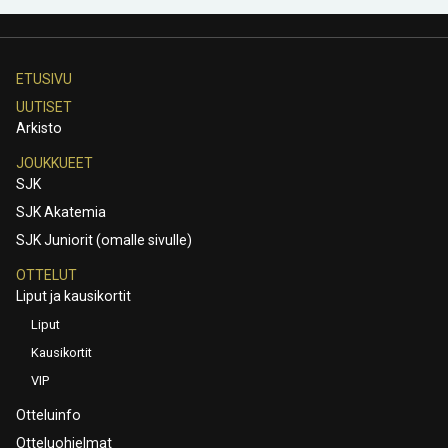
ETUSIVU
UUTISET
Arkisto
JOUKKUEET
SJK
SJK Akatemia
SJK Juniorit (omalle sivulle)
OTTELUT
Liput ja kausikortit
Liput
Kausikortit
VIP
Otteluinfo
Otteluohjelmat