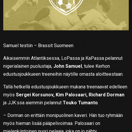
Samuel testiin – Brassit Suomeen
Aikaisemmin Atlantiksessa, LoPassa ja KaPassa pelannut
nigerialainen puolustaja,
John Samuel
, tulee Kerhon
edustusjoukkueen treeneihin näytille omasta aloitteestaan.
Tällä hetkellä edustusjoukkueen mukana treenaavat edelleen
myös
Sergei Korsunov, Kim Palosaari, Richard Dorman
ja JJK:ssa aiemmin pelannut
Touko Tumanto
.
– Dorman on erittäin monipuolinen kaveri. Hän tuo ryhmään
myös hieman lisää pääpelivoimaa. Palosaari on
mielenkiintoinen nuori pelaaja, joka on jo nähty