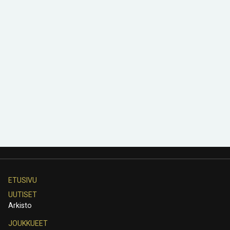
ETUSIVU
UUTISET
Arkisto
JOUKKUEET