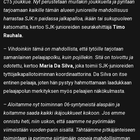
C15 joukkue. Nyt perustetaan muitakin joukkueita ja pyritään
tarjoamaan kaikille tämän alueen junioreille mahdollisuus
harrastaa SJK:n paidassa jalkapalloa, ikään tai sukupuoleen
katsomatta,
kertoo SJK-junioreiden seurakehittäjä
Timo
Rauhala.
–
Vihdoinkin tämä on mahdollista, että tytöille tarjotaan
samanlainen pelaajapolku, kuin pojillekin. Sitä on toivottu ja
odotettu,
kertoo
Maria Da Silva,
joka toimii SJK-junioreiden
tyttöjalkapallotoiminnan koordinaattorina. Da Silva on itse
entinen pelaaja, joten hän pystyy hahmottamaan laadukkaan
pelaajapolun merkityksen myös pelaajien näkökulmasta.
–
Aloitamme nyt toiminnan 06-syntyneistä alaspäin ja
koitamme saada kaikki ikäjoukkueet kokoon. Jos emme
onnistu heti, niin uskon, että saamme ne pyörimään
viimeistään vuoden-parin sisällä. Tähtäämme pitkäjänteiseen
toimintaan ja pyrimme siirtämään oppeja mahdollisimman