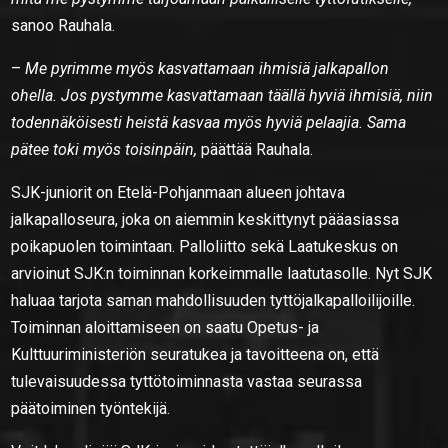
sanoo Rauhala.
–
Me pyrimme myös kasvattamaan ihmisiä jalkapallon
ohella. Jos pystymme kasvattamaan täällä hyviä ihmisiä, niin
todennäköisesti heistä kasvaa myös hyviä pelaajia. Sama
pätee toki myös toisinpäin,
päättää Rauhala.
SJK-juniorit on Etelä-Pohjanmaan alueen johtava
jalkapalloseura, joka on aiemmin keskittynyt pääasiassa
poikapuolen toimintaan. Palloliitto sekä Laatukeskus on
arvioinut SJK:n toiminnan korkeimmalle laatutasolle. Nyt SJK
haluaa tarjota saman mahdollisuuden tyttöjalkapalloilijoille.
Toiminnan aloittamiseen on saatu Opetus- ja
Kulttuuriministeriön seuratukea ja tavoitteena on, että
tulevaisuudessa tyttötoiminnasta vastaa seurassa
päätoiminen työntekijä.