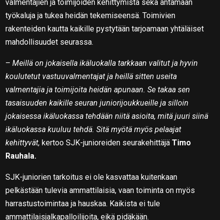
valmentajien ja toimijoiden kehittymistä sekä antamaan
työkaluja ja tukea heidän tekemiseensä. Toimivien
rakenteiden kautta kaikille pystytään tarjoamaan yhtäläiset
mahdollisuudet seurassa.
–
Meillä on jokaisella ikäluokalla tarkkaan valitut ja hyvin
koulutetut vastuuvalmentajat ja heillä sitten useita
valmentajia ja toimijoita heidän apunaan. Se takaa sen
tasaisuuden kaikille seuran juniorijoukkueille ja silloin
jokaisessa ikäluokassa tehdään niitä asioita, mitä juuri siinä
ikäluokassa kuuluu tehdä. Sitä myötä myös pelaajat
kehittyvät,
kertoo SJK-junioreiden seurakehittäjä
Timo
Rauhala.
SJK-juniorien tarkoitus ei ole kasvattaa kuitenkaan
pelkästään tulevia ammattilaisia, vaan toiminta on myös
harrastustoimintaa ja hauskaa. Kaikista ei tule
ammattilaisjalkapalloilijoita, eikä pidäkään.