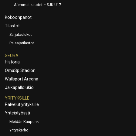
Aiemmat kaudet – SJK U17
Kokoonpanot
Tilastot
Sarjataulukot
Pelaajatilastot
SEURA
Historia
OmaSp Stadion
Wallsport Areena
Jalkapallolukio
YRITYKSILLE
Palvelut yrityksille
Yhteistyössä
Meidän Kaupunki
Yrityskerho