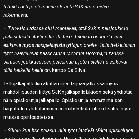
tehokkaasti jo olemassa olevista SJK-junioreiden
rakenteista.
–
Tulevaisuudessa olisi mahtavaa, että SJK:n naisjoukkue
pelaisi täällä stadionilla. Ja tarkoituksena on luoda siten
esikuvia myös naispelaajista tyttöjunioreille. Tällä hetkellähän
tytöt haaveilevat pääsevänsä Mehmet Hetemaj’n kanssa
samaan joukkueeseen pelaamaan, joten siellä ne esikuvat
tällä hetkellä heille on,
kertoo Da Silva.
Tyttöjalkapalloilun aloittaminen tarjoaa jatkossa myös
mahdollisuuden liittyä SJK:n jalkapallolukioon sekä yhdistää
näin opiskelut ja jalkapallo. Opiskelun ja ammattimaisen
harjoittelun yhdistäminen on mahdollista lukion lisäksi myös
muissa opintoasteissa.
–
Silloin kun itse pelasin, niin tytöt lähtivät täältä opiskelujen
vuoksi muualle pelaamaan. Nyt täällä on mahdollisuus käydä