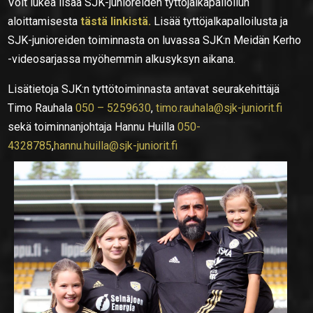
Voit lukea lisää SJK-junioreiden tyttöjalkapalloilun
aloittamisesta
tästä linkistä.
Lisää tyttöjalkapalloilusta ja
SJK-junioreiden toiminnasta on luvassa SJK:n Meidän Kerho
-videosarjassa myöhemmin alkusyksyn aikana.
Lisätietoja SJK:n tyttötoiminnasta antavat seurakehittäjä
Timo Rauhala
050 – 5259630
,
timo.rauhala@sjk-juniorit.fi
sekä toiminnanjohtaja Hannu Huilla
050-
4328785
,
hannu.huilla@sjk-juniorit.fi