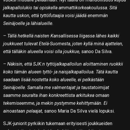
jalkapallolukio tai opiskella ammattikorkeakoulussa. Sitä
kautta uskon, että tyttöfutaajia voisi jäädä enemmän
Seinäjoelle ja lähialueille.
–
Tällä hetkellä naisten Kansallisessa liigassa lähes kaikki
joukkueet tulevat Etelä-Suomesta, joten kyllä minä ajattelen,
että tälläkin alueella voisi olla joukkue,
sanoo Da Silva.
–
Näkisin, että SJK:n tyttöjalkapalloilun aloittaminen ruokkii
koko tämän alueen tyttö- ja naisjalkapalloilua. Tätä kautta
saadaan lisää nostetta koko alueelle, ei pelkästään
Seinäjoelle. Samalla me valmentajat ja taustatoimijat
saamme seuralta ihan konkreettista arkitukea omaan
tekemiseemme, ja mekin pystymme kehittymään. Ei
ainoastaan pelaajat,
sanoo Maria Da SiIva vielä lopuksi.
SJK-juniorit pyrkiikin tukemaan erityisesti joukkueiden