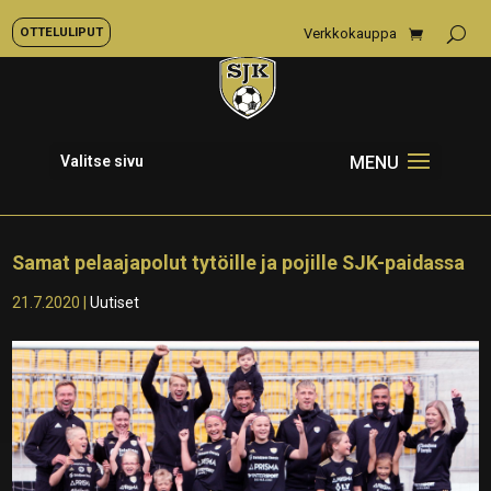
OTTELULIPUT
Verkkokauppa
Valitse sivu
Samat pelaajapolut tytöille ja pojille SJK-paidassa
21.7.2020
|
Uutiset