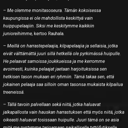
–
Me olemme monitasoseura. Tämän kokoisessa
kaupungissa ei ole mahdollista keskittyä vain
huippupelaajiin. Siksi me keskitymme kaikkiin
junioreihimme,
kertoo Rauhala.
–
Meillä on harrastepelaajia, kilpapelaajia ja sellaisia, jotka
eivät välttämättä juuri sillä hetkellä ole pyrkimässä huipulle.
He pelaavat samoissa joukkueissa ja me kerromme
avoimesti, kuinka pelaajat jaetaan harjoituksissa sen
hetkisen tason mukaan eri ryhmiin. Tämä takaa sen, että
jokainen pelaaja saa silloin oman tasonsa mukaista kilpailua
treeneissä.
–
Tällä tavoin palvellaan sekä niitä, jotka haluavat
jalkapallosta vain hauskan harrastuksen että myös niitä, jotka
oikeasti haluavat tosissaan huipulle. Juuri tämä on se asia
mitä me pystymme tarjoamaan paikalliselle tyttöfutikselle,