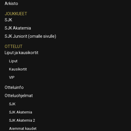
Arkisto
JOUKKUEET
SJK
SJK Akatemia
SJK Juniorit (omalle sivulle)
OTTELUT
Liput ja kausikortit
Liput
Kausikortit
VIP
Otteluinfo
Otteluohjelmat
SJK
SJK Akatemia
SJK Akatemia 2
Aiemmat kaudet