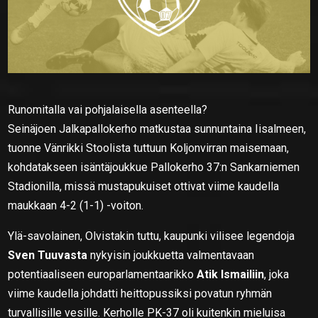
Runomitalla vai pohjalaisella asenteella?
Seinäjoen Jalkapallokerho matkustaa sunnuntaina Iisalmeen,
tuonne Vänrikki Stoolista tuttuun Koljonvirran maisemaan,
kohdatakseen isäntäjoukkue Pallokerho 37:n Sankarniemen
Stadionilla, missä mustapukuiset ottivat viime kaudella
maukkaan 4-2 (1-1) -voiton.
Ylä-savolainen, Olvistakin tuttu, kaupunki vilisee legendoja
Sven Tuuvasta
nykyisin joukkuetta valmentavaan
potentiaaliseen europarlamentaarikko
Atik Ismailiin
, joka
viime kaudella johdatti heittopussiksi povatun ryhmän
turvallisille vesille. Kerholle PK-37 oli kuitenkin mieluisa