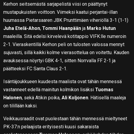
Kerhon seitsemästä sarjapelistä viisi on päättynyt
mustapukuisten voittoon. Viimeksi kaatui perjantai-illan
huumassa Pietarsaaren JBK Prunttimäen viheriöllä 3-1 (1-1)
Juha Etelä-Ahon
,
Tommi Haanpään
ja
Marko Hutun
maaleilla. Sitä edelsi kirvelevä kotitappio VIFK:lle numeroin
2-1. Vieraskentillä Kerhon peli on tulosten valossa mennyt
sujuvasti, sillä kaikki kolme vierasottelua on voitettu. Kauden
avauksessa nöyrtyi GBK 4-1, sitten Norrvalla FF 2-1 ja
päätteeksi FC Santa Claus 2-1.
Isäntäjoukkueen kuudesta maalista ovat tähän mennessä
vastanneet edellä mainitun kolmikon lisäksi
Tuomas
Halonen
, sekä Atikin poika,
Ali Koljonen
. Hätisellä maaleja
on tilillään kaksi.
Veikkausraadit ovat puolestaan tähän mennessä mieltyneet
PK-37:n pelaajista erityisesti kuusi sakaraista