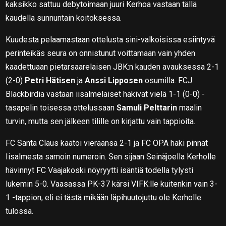
kaksikko sattuu debytoimaan juuri Kerhoa vastaan tällä
kaudella sunnuntain koitoksessa.
Kuudesta pelaamastaan ottelusta sini-valkoisissa esiintyvä
perinteikäs seura on onnistunut voittamaan vain yhden
kaadettuaan pietarsaarelaisen JBK:n kauden avauksessa 2-1
(2-0)
Petri Hätisen
ja
Anssi Lipposen
osumilla. FCJ
Blackbirdia vastaan iisalmelaiset hakivat vielä 1-1 (0-0) -
tasapelin toisessa ottelussaan
Samuli Pelttarin
maalin
turvin, mutta sen jälkeen tilille on kirjattu vain tappioita.
FC Santa Claus kaatoi vieraansa 2-1 ja FC OPA haki pinnat
Iisalmesta samoin numeroin. Sen sijaan Seinäjoella Kerholle
hävinnyt FC Vaajakoski nöyryytti isäntiä todella tylysti
lukemin 5-0. Vaasassa PK-37 kärsi VIFK:lle kuitenkin vain 3-
1 -tappion, eli ei tästä mikään läpihuutojuttu ole Kerholle
tulossa.