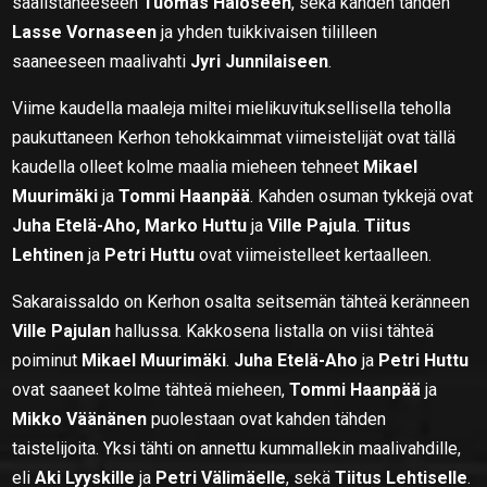
saalistaneeseen
Tuomas Haloseen
, sekä kahden tähden
Lasse Vornaseen
ja yhden tuikkivaisen tililleen
saaneeseen maalivahti
Jyri Junnilaiseen
.
Viime kaudella maaleja miltei mielikuvituksellisella teholla
paukuttaneen Kerhon tehokkaimmat viimeistelijät ovat tällä
kaudella olleet kolme maalia mieheen tehneet
Mikael
Muurimäki
ja
Tommi Haanpää
. Kahden osuman tykkejä ovat
Juha Etelä-Aho, Marko Huttu
ja
Ville Pajula
.
Tiitus
Lehtinen
ja
Petri Huttu
ovat viimeistelleet kertaalleen.
Sakaraissaldo on Kerhon osalta seitsemän tähteä keränneen
Ville Pajulan
hallussa. Kakkosena listalla on viisi tähteä
poiminut
Mikael Muurimäki
.
Juha Etelä-Aho
ja
Petri Huttu
ovat saaneet kolme tähteä mieheen,
Tommi Haanpää
ja
Mikko Väänänen
puolestaan ovat kahden tähden
taistelijoita. Yksi tähti on annettu kummallekin maalivahdille,
eli
Aki Lyyskille
ja
Petri Välimäelle
, sekä
Tiitus Lehtiselle
.