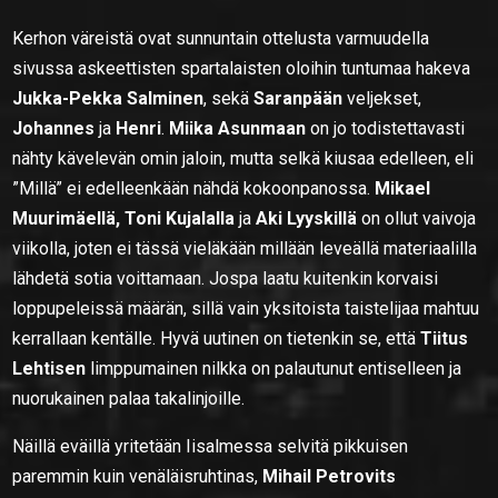
Kerhon väreistä ovat sunnuntain ottelusta varmuudella
sivussa askeettisten spartalaisten oloihin tuntumaa hakeva
Jukka-Pekka Salminen
, sekä
Saranpään
veljekset,
Johannes
ja
Henri
.
Miika Asunmaan
on jo todistettavasti
nähty kävelevän omin jaloin, mutta selkä kiusaa edelleen, eli
”Millä” ei edelleenkään nähdä kokoonpanossa.
Mikael
Muurimäellä, Toni Kujalalla
ja
Aki Lyyskillä
on ollut vaivoja
viikolla, joten ei tässä vieläkään millään leveällä materiaalilla
lähdetä sotia voittamaan. Jospa laatu kuitenkin korvaisi
loppupeleissä määrän, sillä vain yksitoista taistelijaa mahtuu
kerrallaan kentälle. Hyvä uutinen on tietenkin se, että
Tiitus
Lehtisen
limppumainen nilkka on palautunut entiselleen ja
nuorukainen palaa takalinjoille.
Näillä eväillä yritetään Iisalmessa selvitä pikkuisen
paremmin kuin venäläisruhtinas,
Mihail Petrovits