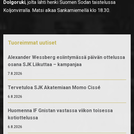
Dolgoruki
, jolta lähti henki Suomen Sodan taistelussa
Koljonvirralla. Matsi alkaa Sankarniemellä klo 18.30.
Tuoreimmat uutiset
Alexander Wessberg esiintymässä päivän ottelussa
osana SJK Liikuttaa – kampanjaa
7.8.2026
Tervetuloa SJK Akatemiaan Momo Cissé
6.8.2026
Huomenna IF Gnistan vastassa viikon toisessa
kotiottelussa
6.8.2026