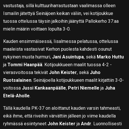
vastustaja, sillä kulttuuriharrastustaan vaalimassa olleen
Ismailin jätettyä Seinäjoen keikan väliin, vei kotijoukkue
tuossa ottelussa täysin jalkoihin jäänyttä Pallokerho 37:aa
mielin määrin voittaen lopulta 3-0.
Kauden ensimmäisessä, Iisalmessa pelatussa, ottelussa
maaleista vastasivat Kerhon puolesta kahdesti osunut
nykyinen musta hurmuri,
Jani Asuintupa
, sekä
Marko Huttu
ja
Tommi Haanpää
. Kotijoukkueen maalit tuossa 4-2 -
vierasvoitossa tekivät
John Keister
, sekä
Juho
Ruotsalainen
. Seinäjoella kotijoukkueen maalit kirjattiin 3-0-
voitossa
Jussi Kankaanpäälle
,
Petri Niemelle
ja
Juha
Etelä-Aholle
.
Tällä kaudella PK-37 on aloittanut kauden varsin tahmeasti,
eikä ihme, että riveihin värvättiin jälleen jo viime kaudella
ryhmässä esiintyneet
John Keister
ja
Andr
. Luonnollisesti