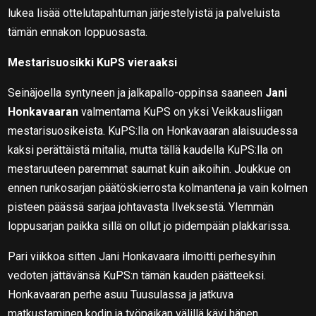
lukea lisää ottelutapahtuman järjestelyistä ja palveluista
tämän ennakon loppuosasta.
Mestarisuosikki KuPS vieraaksi
Seinäjoella syntyneen ja jalkapallo-oppinsa saaneen
Jani
Honkavaaran
valmentama KuPS on yksi Veikkausliigan
mestarisuosikeista. KuPS:lla on Honkavaaran alaisuudessa
kaksi perättäistä mitalia, mutta tällä kaudella KuPS:lla on
mestaruuteen paremmat saumat kuin aikoihin. Joukkue on
ennen runkosarjan päätöskierrosta kolmantena ja vain kolmen
pisteen päässä sarjaa johtavasta Ilveksestä. Ylemmän
loppusarjan paikka sillä on ollut jo pidempään plakkarissa.
Pari viikkoa sitten Jani Honkavaara ilmoitti perhesyihin
vedoten jättävänsä KuPS:n tämän kauden päätteeksi.
Honkavaaran perhe asuu Tuusulassa ja jatkuva
matkustaminen kodin ja työpaikan välillä kävi hänen