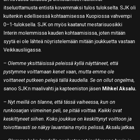
itseluottamusta entistä kovemmaksi tulos tulokselta. SJK oli
kuitenkin edellisessä kohtaamisessa Kuopiossa vahvempi
0–1-tuloksella. SJK on myös kaatanut mestarisuosikki
Interin molemmissa kauden kohtaamisissa, joten mitään
syytä ei ole lähteä nöyristelemään mitään joukkuetta vastaan
Veikkausliigassa.
–
Olemme yksittäisissä peleissä kyllä näyttäneet, että
pystymme voittamaan kenet vaan, mutta emme ole
voittaneet putkeen pelejä tällä kaudella. Se on ollut ongelma
,
sanoo SJK:n maalivahti ja kapteeniston jäsen
Mihkel Aksalu.
–
Nyt meillä on tilanne, että tässä vaiheessa, kun on
runkosarjan viimeinen peli, se pitää voittaa. Kaikki ovat
keskittyneet siihen. Koko joukkue on keskittynyt voittoon ja
toivottavasti se näkyy lauantaina myös pelissä
, Aksalu jatkaa.