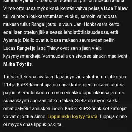
samoin Ayarna. Molempien edellinen peli on elokuun alusta.
Viime ottelussa myös keskikentän vahva pelaaja
Issa Thiaw
tuli vaihtoon loukkaantumisen vuoksi, samoin vaihdosta
mukaan tullut Rangel joutui sivuun. Jani Honkavaara kertoi
edellisen ottelun jälkeisessä lehdistötilaisuudessa, että
Ayarna ja Diallo ovat tulossa mukaan seuraavaan peliin.
Lucas Rangel ja Issa Thiaw ovat sen sijaan vielä
kysymysmerkkejä. Varmuudella on sivussa ainakin maalivahti
Miika Töyräs
.
Tässä ottelussa avataan Itäpäädyn vieraskatsomo lohkossa
114 ja KuPS-kannattajia on ennakkotietojen mukaan tulossa
paljon. Vieraslohkoon on oma ennakkolippulinkkinsä ja oma
sisäänkäynti suoraan lohkon takaa. Siellä on myös kaikki
omat palvelut anniskeluineen. Kaikki KuPS-henkiset katsojat
voivat sijoittua sinne.
Lippulinkki löytyy tästä.
Lippuja sinne
ei myydä enää lippukioskilta.