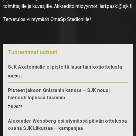
toimittajille ja kuvaajille. Akkreditointipyynnöt: lari.paski@sjk.fi
Tervetuloa viihtymään OmaSp Stadionille!
Tuoreimmat uutiset
SJK Akatemialle ei pisteitä lauantain kotiottelusta
8.8.2026
Pisteet jakoon Gnistanin kanssa – SJK nousi
hienosti lopussa tasoihin
7.8.2026
Alexander Wessberg esiintymässä päivän ottelussa
osana SJK Liikuttaa – kampanjaa