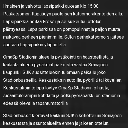
Ilmainen ja valvottu lapsiparkki aukeaa klo 15.00
Pääkatsomon Itäpäädyn puoleisen katsomorakenteiden alla.
Lapsiparkkia hoitaa Fressi ja se sulkeutuu ottelun
päättyessä. Lapsiparkissa on pomppulinnat ja paljon muuta
mukavaa perheen pienimmille. SJK:n perhekatsomo sijaitsee
suoraan Lapsiparkin yläpuolella.
OmaSp Stadionin alueella pysäköinti on haasteellista ja
kaikista alueen pysäköintipaikoista vastaa Seinäjoen
kaupunki. SJK suositteleekin tulemaan paikalle joko
Stadionbusseilla, Keskustaksin autoilla, pyörillä tai kävellen.
Keskustaksin tolppa löytyy OmaSp Stadionin pihasta,
sisääntulorampin kohdalta ja polkupyöräparkki on stadionin
edessä olevalla tapahtumatorilla.
Stadionbussit kiertävät kaikkiin SJK:n kotiotteluin Seinäjoen
keskustasta ja asuntoalueilta ennen ja jälkeen ottelun.