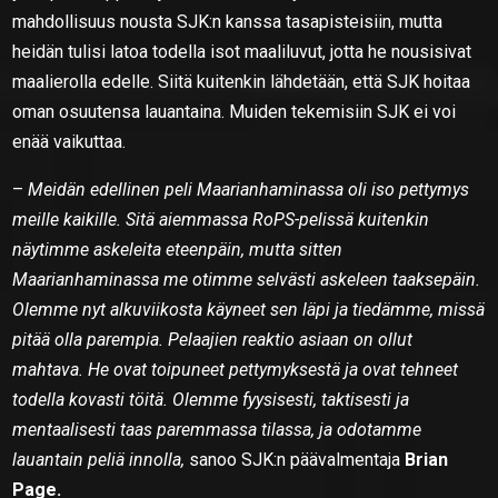
mahdollisuus nousta SJK:n kanssa tasapisteisiin, mutta
heidän tulisi latoa todella isot maaliluvut, jotta he nousisivat
maalierolla edelle. Siitä kuitenkin lähdetään, että SJK hoitaa
oman osuutensa lauantaina. Muiden tekemisiin SJK ei voi
enää vaikuttaa.
–
Meidän edellinen peli Maarianhaminassa oli iso pettymys
meille kaikille. Sitä aiemmassa RoPS-pelissä kuitenkin
näytimme askeleita eteenpäin, mutta sitten
Maarianhaminassa me otimme selvästi askeleen taaksepäin.
Olemme nyt alkuviikosta käyneet sen läpi ja tiedämme, missä
pitää olla parempia. Pelaajien reaktio asiaan on ollut
mahtava. He ovat toipuneet pettymyksestä ja ovat tehneet
todella kovasti töitä. Olemme fyysisesti, taktisesti ja
mentaalisesti taas paremmassa tilassa, ja odotamme
lauantain peliä innolla,
sanoo SJK:n päävalmentaja
Brian
Page.