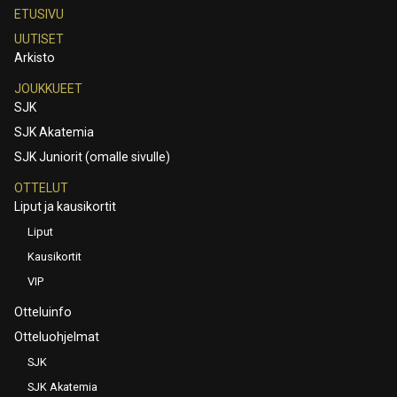
ETUSIVU
UUTISET
Arkisto
JOUKKUEET
SJK
SJK Akatemia
SJK Juniorit (omalle sivulle)
OTTELUT
Liput ja kausikortit
Liput
Kausikortit
VIP
Otteluinfo
Otteluohjelmat
SJK
SJK Akatemia