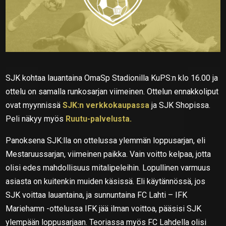
SJK kohtaa lauantaina OmaSp Stadionilla KuPS:n klo 16.00 ja
ottelu on samalla runkosarjan viimeinen. Ottelun ennakkoliput
ovat myynnissä
SJK:n verkkokaupassa
ja SJK Shopissa.
Peli näkyy myös
Ruutu-palvelusta.
Panoksena SJK:lla on ottelussa ylemmän loppusarjan, eli
Mestaruussarjan, viimeinen paikka. Vain voitto kelpaa, jotta
olisi edes mahdollisuus mitalipeleihin. Lopullinen varmuus
asiasta on kuitenkin muiden käsissä. Eli käytännössä, jos
SJK voittaa lauantaina, ja sunnuntaina FC Lahti – IFK
Mariehamn -ottelussa IFK jää ilman voittoa, pääsisi SJK
ylempään loppusarjaan. Teoriassa myös FC Lahdella olisi