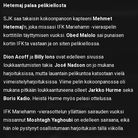
Hetemaj palaa pelikiellosta
SJK saa takaisin kokoonpanoon kapteeni
Mehmet
Hetemaj
’n, joka missasi IFK Mariehamn -vieraspelin
korttitilin täyttymisen vuoksi.
Obed Malolo
sai punaisen
kortin IFK:ta vastaan ja on siten pelikiellossa.
Dion Acoff
ja
Billy Ions
ovat edelleen sivussa
loukkaantumisten takia.
José Nadson
on jo mukana
harjoituksissa, mutta lauantain pelikuntoa katsotaan vielä
viimeistelyharjoituksissa. Viime pelin kokoonpanossa oli
mukana pitkään loukkaantuneena olleet
Jarkko Hurme
sekä
Boris Kadio.
Heistä Hurme myös pelasi ottelussa.
IFK Mariehamn -vierasottelun yllättäen sairauden vuoksi
missannut
Moshtagh Yaghoubi
on edelleen sairaana, eikä
hän ole pystynyt osallistumaan harjoituksiin tällä viikolla.