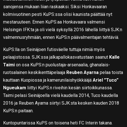
sanojensa mukaan liian raskaaksi. Siksi Honkavaaran
kolmivuotinen pesti KuPS:ssa olisi kaunista päättää nyt
mestaruuteen. Ennen KuPS:aa Honkavaara valmensi
Helsingin IFK:ta ja oli vielä syksyllä 2016 lähellä liittyä SJK:n
valmennusryhmään, ennen KuPS:n päävalmentajan tehtäviä.
KuPS:lla on Seinäjoen futisväelle tuttuja nimiä myös
pelaajistossa. SJK:ssa jalkapallokasvatustaan saanut
Kalle
Taimi
on osa KuPS:n puolustaja-arsenaalia, ghanalais-
ruotsalainen keskikenttäpelaaja
Reuben Ayarna
pelaa toista
kauttaan Kuopiossa ja kamerunilaishyökkääjä
Ariel ”Tuco”
Ngueukam
liittyi KuPS.n riveihin kesän siirtoikkunassa.
Taimi pelasi Seinäjoella vielä kaudella 2014, Tuco kaudella
2016 ja Reuben Ayarna siirtyi SJK:sta kesken kauden 2018
KuPS:n paitaan.
Kuntopuntarissa KuPS on toisena heti FC Interin takana.