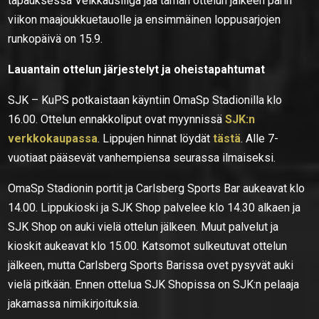
tapauksessa Veikkausliiga jää tämän ottelun jälkeen parin
viikon maajoukkuetauolle ja ensimmäinen loppusarjojen
runkopäivä on 15.9.
Lauantain ottelun järjestelyt ja oheistapahtumat
SJK – KuPS potkaistaan käyntiin OmaSp Stadionilla klo
16.00. Ottelun ennakkoliput ovat myynnissä
SJK:n
verkkokaupassa
. Lippujen hinnat löydät
tästä
. Alle 7-
vuotiaat pääsevät vanhempiensa seurassa ilmaiseksi.
OmaSp Stadionin portit ja Carlsberg Sports Bar aukeavat klo
14.00. Lippukioski ja SJK Shop palvelee klo 14.30 alkaen ja
SJK Shop on auki vielä ottelun jälkeen. Muut palvelut ja
kioskit aukeavat klo 15.00. Katsomot sulkeutuvat ottelun
jälkeen, mutta Carlsberg Sports Barissa ovet pysyvät auki
vielä pitkään. Ennen ottelua SJK Shopissa on SJK:n pelaaja
jakamassa nimikirjoituksia.