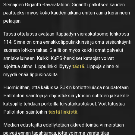
Seinäjoen Gigantti -tavarataloon. Gigantti palkitsee kauden
päätteeksi myös koko kauden aikana eniten ääniä keränneen
pelaajan.
Tässä ottelussa avataan Itäpäädyn vieraskatsomo lohkossa
114. Sinne on oma ennakkolippulinkkinsä ja oma sisäänkäynti
suoraan lohkon takaa. Siellä on myös kaikki omat palvelut
anniskeluineen. Kaikki KuPS-henkiset katsojat voivat
sijoittua sinne. Lippulinkki löytyy
tästä.
Lippuja sinne ei
myydä enää lippukioskilta.
Huomioithan, että kaikissa SJK:n kotiotteluissa noudatetaan
Palloliiton sääntöjä ja ohjeistuksia yleisön suhteen ja kaikille
katsojille tehdään porteilla turvatarkastukset. Voit tutustua
Palloliiton sääntöihin
tästä linkistä
.
Median edustajilta edellytetään akkreditointia viimeistään
päivää ennen tapahtumaa, jotta voimme varata tilaa