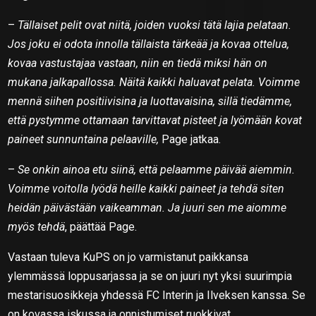
–
Tällaiset pelit ovat niitä, joiden vuoksi tätä lajia pelataan.
Jos joku ei odota innolla tällaista tärkeää ja kovaa ottelua,
kovaa vastustajaa vastaan, niin en tiedä miksi hän on
mukana jalkapallossa. Näitä kaikki haluavat pelata. Voimme
mennä siihen positiivisina ja luottavaisina, sillä tiedämme,
että pystymme ottamaan tarvittavat pisteet ja lyömään kovat
paineet sunnuntaina pelaaville,
Page jatkaa.
–
Se onkin ainoa etu siinä, että pelaamme päivää aiemmin.
Voimme voitolla lyödä heille kaikki paineet ja tehdä siten
heidän päivästään vaikeamman. Ja juuri sen me aiomme
myös tehdä
, päättää Page.
Vastaan tuleva KuPS on jo varmistanut paikkansa
ylemmässä loppusarjassa ja se on juuri nyt yksi suurimpia
mestarisuosikkeja yhdessä FC Interin ja Ilveksen kanssa. Se
on kovassa iskussa ja onnistumiset ruokkivat