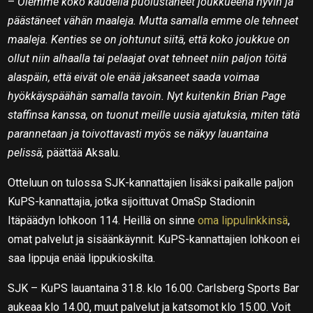
–
Olemme koko kaudella puolustaneet joukkueena hyvin ja
päästäneet vähän maaleja. Mutta samalla emme ole tehneet
maaleja. Kenties se on johtunut siitä, että koko joukkue on
ollut niin alhaalla tai pelaajat ovat tehneet niin paljon töitä
alaspäin, että eivät ole enää jaksaneet saada voimaa
hyökkäyspäähän samalla tavoin. Nyt kuitenkin Brian Page
staffinsa kanssa, on tuonut meille uusia ajatuksia, miten tätä
parannetaan ja toivottavasti myös se näkyy lauantaina
pelissä,
päättää Aksalu.
Otteluun on tulossa SJK-kannattajien lisäksi paikalle paljon
KuPS-kannattajia, jotka sijoittuvat OmaSp Stadionin
Itäpäädyn lohkoon 114. Heillä on sinne
oma lippulinkkinsä
,
omat palvelut ja sisäänkäynnit. KuPS-kannattajien lohkoon ei
saa lippuja enää lippukioskilta.
SJK – KuPS lauantaina 31.8. klo 16.00. Carlsberg Sports Bar
aukeaa klo 14.00, muut palvelut ja katsomot klo 15.00. Voit