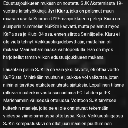
Edustusjoukkueen mukaan on nostettu SJK Akatemiasta 19-
vuotias laitahyökkääjä
Jyri Kiuru
, joka on pelannut muun
muassa useita Suomen U19-maajoukkueen pelejä. Kiuru on
alunperin Nummelan NuPS:n kasvatti, mutta pelannut myös
KäPa:ssa ja Klubi 04:ssa, ennen siirtoa Seinäjoelle. Kiuru ei
ole vielä tehnyt Veikkausliigadebyyttiään, mutta hän oli
mukana Maarianhaminassa vaihtopenkillä. Hän on myös
harjoitellut tämän viikon edustusjoukkueen mukana.
Lauantain peliin SJK:lla on vain yksi tavoite, eli ottaa voitto
KuPS:sta. Mihinkään muuhun ei joukkue voi vaikuttaa, joten
niihin ei tarvitse etukäteen uhrata ajatuksia. Lopullinen tilanne
ratkeaa muutenkin vasta sunnuntaina FC Lahden ja IFK
Mariehamnin välisessä ottelussa. Voittoon SJK tarvitsee
kuitenkin maaleja, joita se ei ole onnistunut tekemään
viidessä viimeisimmässä ottelussa. Koko Veikkausliiigassa
SJK:n kompastuskivi on ollut juuri maalien puuttuminen