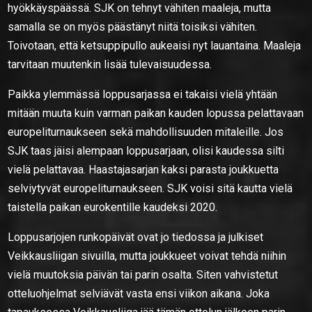
hyökkäyspäässä. SJK on tehnyt vähiten maaleja, mutta
samalla se on myös päästänyt niitä toisiksi vähiten.
Toivotaan, että ketsuppipullo aukeaisi nyt lauantaina. Maaleja
tarvitaan muutenkin lisää tulevaisuudessa.
Paikka ylemmässä loppusarjassa ei takaisi vielä yhtään
mitään muuta kuin varman paikan kauden lopussa pelattavaan
europeliturnaukseen sekä mahdollisuuden mitaleille. Jos
SJK taas jäisi alempaan loppusarjaan, olisi kaudessa silti
vielä pelattavaa. Haastajasarjan kaksi parasta joukkuetta
selviytyvät europeliturnaukseen. SJK voisi sitä kautta vielä
taistella paikan eurokentille kaudeksi 2020.
Loppusarjojen runkopäivät ovat jo tiedossa ja julkiset
Veikkausliigan sivuilla, mutta joukkueet voivat tehdä niihin
vielä muutoksia päivän tai parin osalta. Siten vahvistetut
otteluohjelmat selviävät vasta ensi viikon aikana. Joka