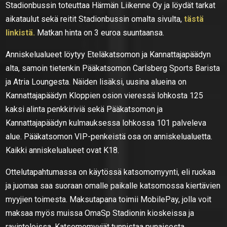
Stadionbussin toteuttaa Härmän Liikenne Oy ja löydät tarkat
aikataulut sekä reitit Stadionbussin omalta sivulta,
tästä
linkistä.
Matkan hinta on 3 euroa suuntaansa.
Anniskelualueet löytyy Eteläkatsomon ja Kannattajapäädyn
alta, samoin tietenkin Pääkatsomon Carlsberg Sports Barista
ja Atria Loungesta. Näiden lisäksi, uusina alueina on
Kannattajapäädyn Kloppien osion vieressä lohkosta 125
kaksi alinta penkkiriviä sekä Pääkatsomon ja
Kannattajapäädyn kulmauksessa lohkossa 101 palveleva
alue. Pääkatsomon VIP-penkeistä osa on anniskelualuetta.
Kaikki anniskelualueet ovat K18.
Ottelutapahtumassa on käytössä katsomomyynti, eli ruokaa
ja juomaa saa suoraan omalle paikalle katsomossa kiertävien
myyjien toimesta. Maksutapana toimii MobilePay, jolla voit
maksaa myös muissa OmaSp Stadionin kioskeissa ja
ravintoloissa. Katsomomyyjät tunnistaa punaisesta