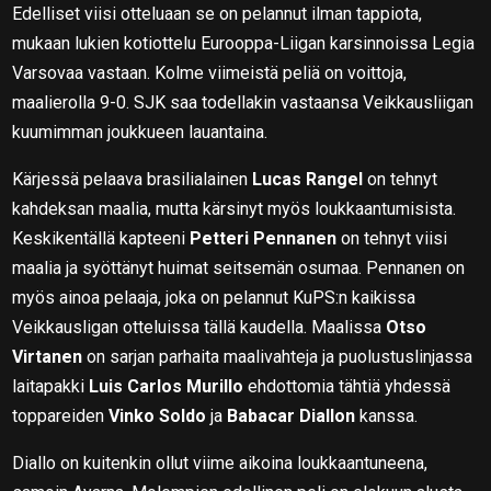
Edelliset viisi otteluaan se on pelannut ilman tappiota,
mukaan lukien kotiottelu Eurooppa-Liigan karsinnoissa Legia
Varsovaa vastaan. Kolme viimeistä peliä on voittoja,
maalierolla 9-0. SJK saa todellakin vastaansa Veikkausliigan
kuumimman joukkueen lauantaina.
Kärjessä pelaava brasilialainen
Lucas Rangel
on tehnyt
kahdeksan maalia, mutta kärsinyt myös loukkaantumisista.
Keskikentällä kapteeni
Petteri Pennanen
on tehnyt viisi
maalia ja syöttänyt huimat seitsemän osumaa. Pennanen on
myös ainoa pelaaja, joka on pelannut KuPS:n kaikissa
Veikkausligan otteluissa tällä kaudella. Maalissa
Otso
Virtanen
on sarjan parhaita maalivahteja ja puolustuslinjassa
laitapakki
Luis Carlos Murillo
ehdottomia tähtiä yhdessä
toppareiden
Vinko Soldo
ja
Babacar Diallon
kanssa.
Diallo on kuitenkin ollut viime aikoina loukkaantuneena,