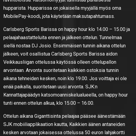
hupparista. Hupparissa on jokaisella myyjällä myös oma
MobilePay-koodi, jota käytetään maksutapahtumass.
Carlsberg Sports Barissa on happy hour klo 14.00 – 15.00 ja
pelaajahaastatteluita ennen ja jälkeen ottelun. Tunnelmaa
siellä nostaa DJ Josio. Ensimmäisen tunnin aikana ottelun
jälkeen, voit osallistua Carlsberg Sports Barissa aidon
Veikkausliigan ottelussa käytössä olleen ottelupallon
arvontaan. Arvonta suoritetaan kaikkien ostoksia tunnin
aikana tehneiden kesken, noin klo 19.00. Jos voittaja ei ole
enää paikalla, suoritetaan uusi arvonta. SJK:n
Kannattajapäädyn katsomoanniskelualueella, on happy hour
tunti ennen ottelun alkua, klo 15.00 – 16.00.
Ottelun aikana Giganttisinta pelaajaa pääsee äänestämään
SJK mobiiliapplikaation kautta, Kaikkien äänen antaneiden
kesken arvotaan jokaisessa ottelussa 50 euron lahjakortti