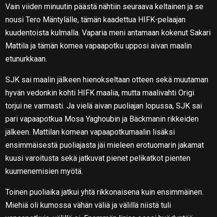
Vain viiden minuutin päästä nähtiin seuraava keltainen ja se
nousi Tero Mäntylälle, tämän kaadettua HIFK-pelaajan
kuudentoista kulmalla. Vaparia meni antamaan kokenut Sakari
Mattila ja tämän komea vapaapotku upposi aivan maalin
etunurkkaan.
SJK sai maalin jälkeen hienokseltaan otteen sekä muutaman
hyvän vedonkin kohti HIFK maalia, mutta maalivahti Origi
torjui ne varmasti. Ja vielä aivan puoliajan lopussa, SJK sai
pari vapaapotkua Mosa Yaghoubin ja Bäckmanin rikkeiden
jälkeen. Mattilan komean vapaapotkumaalin lisäksi
ensimmäisestä puoliajasta jäi mieleen erotuomarin jakamat
kuusi varoitusta sekä jatkuvat pienet pelikatkot pienten
kuumenemisien myötä.
Toinen puoliaika jatkui yhtä rikkonaisena kuin ensimmäinen.
Miehiä oli kumossa vähän väliä ja välillä niistä tuli