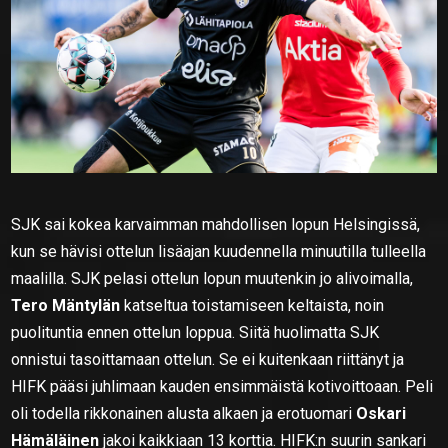
SJK sai kokea karvaimman mahdollisen lopun Helsingissä,
kun se hävisi ottelun lisäajan kuudennella minuutilla tulleella
maalilla. SJK pelasi ottelun lopun muutenkin jo alivoimalla,
Tero Mäntylän
katseltua toistamiseen keltaista, noin
puolituntia ennen ottelun loppua. Siitä huolimatta SJK
onnistui tasoittamaan ottelun. Se ei kuitenkaan riittänyt ja
HIFK pääsi juhlimaan kauden ensimmäistä kotivoittoaan. Peli
oli todella rikkonainen alusta alkaen ja erotuomari
Oskari
Hämäläinen
jakoi kaikkiaan 13 korttia. HIFK:n suurin sankari