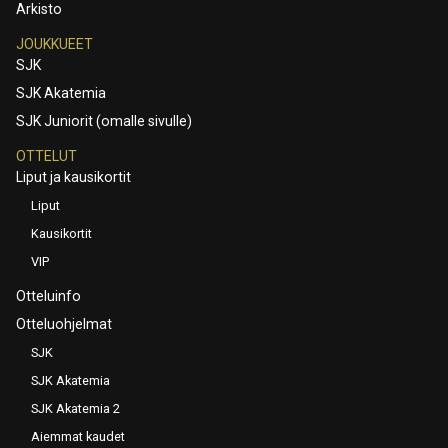
Arkisto
JOUKKUEET
SJK
SJK Akatemia
SJK Juniorit (omalle sivulle)
OTTELUT
Liput ja kausikortit
Liput
Kausikortit
VIP
Otteluinfo
Otteluohjelmat
SJK
SJK Akatemia
SJK Akatemia 2
Aiemmat kaudet