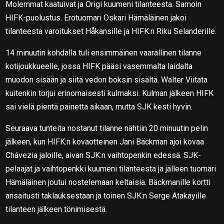
Molemmat kaatuivat ja Origi kuumeni tilanteesta. Samoin
HIFK-puolustus. Erotuomari Oskari Hämäläinen jakoi
tilanteesta varoitukset Håkansille ja HIFK:n Riku Selanderille.
14 minuutin kohdalla tuli ensimmäinen vaarallinen tilanne
kotijoukkueelle, jossa HIFK pääsi vasemmalta laidalta
muodon sisään ja siitä vedon boksin sisältä. Walter Viitata
kuitenkin torjui erinomaisesti kulmaksi. Kulman jälkeen HIFK
sai vielä pientä painetta aikaan, mutta SJK kesti hyvin.
Seuraava tunteita nostanut tilanne nähtiin 20 minuutin pelin
jälkeen, kun HIFK:n kovaotteinen Jani Bäckman ajoi kovaa
Chávezia jaloille, aivan SJK:n vaihtopenkin edessä. SJK-
pelaajat ja vaihtopenkki kuumeni tilanteesta ja jälleen tuomari
Hämäläinen joutui nostelemaan keltaisia. Bäckmanille kortti
ansaitusti taklauksestaan ja toinen SJK:n Serge Atakayille
tilanteen jälkeen tönimisestä.