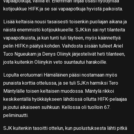
vapaapotkuja, välillä ei. Enemmän linjaa osasi hyödyntää
kotijoukkue HIFK ja se sai vapaapotkuja hyvistä paikoista.
Lisää keltaisia nousi tasaisesti toisenkin puoliajan aikana ja
näistä enemmistö kotijoukkueelle. SJK:kin sai nyt tilanteita
vapaapotkuista, ja kun tunti tuli täyteen, myös käännettyä
pelin HIFK:n päätyä kohden. Vaihdosta sisään tulleet Ariel
Tuco Ngueukam ja Denys Oliinyk järjestelivät heti tilanteen,
josta kuitenkin Oliinykin veto suuntautui harakoille.
Lopulta erotuomari Hämäläinen pääsi nostamaan myös
punaista korttia ottelussa, ja se tuli SJK:n harmiksi Tero
Mäntylälle toisen keltaisen muodossa. Mäntylä rikkoi
keskikentällä hyökkäykseen lähdössä ollutta HIFK-pelaajaa
ja joutui aikaiseen suihkuun. Kellossa oli tuolloin 67.
peliminuutti.
SJK kuitenkin tasoitti ottelun, kun puolustuksesta lähti pitkä