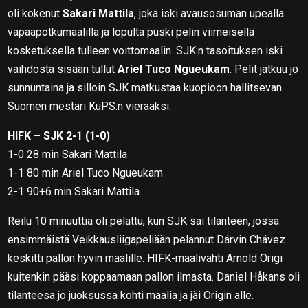
oli kokenut
Sakari Mattila
, joka iski avausosuman upealla
vapaapotkumaalilla ja lopulta puski pelin viimeisellä
kosketuksella tulleen voittomaalin. SJK:n tasoituksen iski
vaihdosta sisään tullut
Ariel Tuco Ngueukam
. Pelit jatkuu jo
sunnuntaina ja silloin SJK matkustaa kuopioon hallitsevan
Suomen mestari KuPS:n vieraaksi.
HIFK – SJK 2-1 (1-0)
1-0 28 min Sakari Mattila
1-1 80 min Ariel Tuco Ngueukam
2-1 90+6 min Sakari Mattila
Reilu 10 minuuttia oli pelattu, kun SJK sai tilanteen, jossa
ensimmäistä Veikkausliigapeliään pelannut Dárvin Chávez
keskitti pallon hyvin maalille. HIFK-maalivahti Arnold Origi
kuitenkin pääsi koppaamaan pallon ilmasta. Daniel Håkans oli
tilanteesa jo juoksussa kohti maalia ja jäi Origin alle.