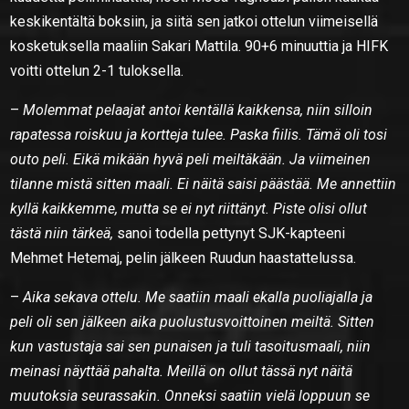
keskikentältä boksiin, ja siitä sen jatkoi ottelun viimeisellä
kosketuksella maaliin Sakari Mattila. 90+6 minuuttia ja HIFK
voitti ottelun 2-1 tuloksella.
–
Molemmat pelaajat antoi kentällä kaikkensa, niin silloin
rapatessa roiskuu ja kortteja tulee. Paska fiilis. Tämä oli tosi
outo peli. Eikä mikään hyvä peli meiltäkään. Ja viimeinen
tilanne mistä sitten maali. Ei näitä saisi päästää. Me annettiin
kyllä kaikkemme, mutta se ei nyt riittänyt. Piste olisi ollut
tästä niin tärkeä,
sanoi todella pettynyt SJK-kapteeni
Mehmet Hetemaj, pelin jälkeen Ruudun haastattelussa.
–
Aika sekava ottelu. Me saatiin maali ekalla puoliajalla ja
peli oli sen jälkeen aika puolustusvoittoinen meiltä. Sitten
kun vastustaja sai sen punaisen ja tuli tasoitusmaali, niin
meinasi näyttää pahalta. Meillä on ollut tässä nyt näitä
muutoksia seurassakin. Onneksi saatiin vielä loppuun se