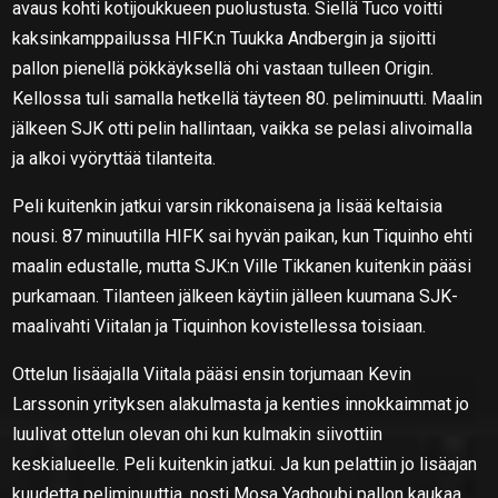
avaus kohti kotijoukkueen puolustusta. Siellä Tuco voitti
kaksinkamppailussa HIFK:n Tuukka Andbergin ja sijoitti
pallon pienellä pökkäyksellä ohi vastaan tulleen Origin.
Kellossa tuli samalla hetkellä täyteen 80. peliminuutti. Maalin
jälkeen SJK otti pelin hallintaan, vaikka se pelasi alivoimalla
ja alkoi vyöryttää tilanteita.
Peli kuitenkin jatkui varsin rikkonaisena ja lisää keltaisia
nousi. 87 minuutilla HIFK sai hyvän paikan, kun Tiquinho ehti
maalin edustalle, mutta SJK:n Ville Tikkanen kuitenkin pääsi
purkamaan. Tilanteen jälkeen käytiin jälleen kuumana SJK-
maalivahti Viitalan ja Tiquinhon kovistellessa toisiaan.
Ottelun lisäajalla Viitala pääsi ensin torjumaan Kevin
Larssonin yrityksen alakulmasta ja kenties innokkaimmat jo
luulivat ottelun olevan ohi kun kulmakin siivottiin
keskialueelle. Peli kuitenkin jatkui. Ja kun pelattiin jo lisäajan
kuudetta peliminuuttia, nosti Mosa Yaghoubi pallon kaukaa