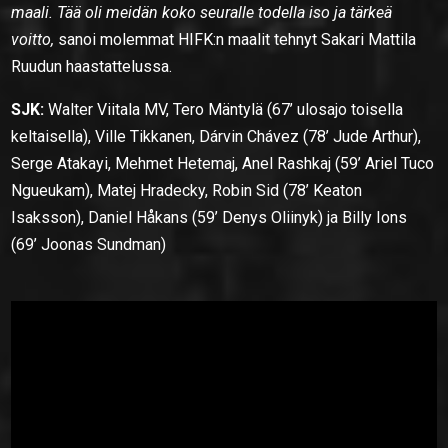
maali. Tää oli meidän koko seuralle todella iso ja tärkeä
voitto,
sanoi molemmat HIFK:n maalit tehnyt Sakari Mattila
Ruudun haastattelussa.
SJK:
Walter Viitala MV, Tero Mäntylä (67’ ulosajo toisella
keltaisella), Ville Tikkanen, Dárvin Chávez (78’ Jude Arthur),
Serge Atakayi, Mehmet Hetemaj, Anel Rashkaj (59’ Ariel Tuco
Ngueukam), Matej Hradecky, Robin Sid (78’ Keaton
Isaksson), Daniel Håkans (59’ Denys Oliinyk) ja Billy Ions
(69’ Joonas Sundman)