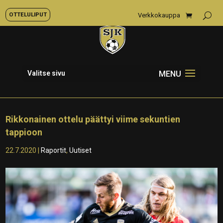
OTTELULIPUT
Verkkokauppa
Valitse sivu
Rikkonainen ottelu päättyi viime sekuntien
tappioon
22.7.2020
|
Raportit
,
Uutiset