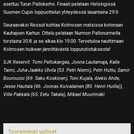
asettuu Turun Pallokerho. Finaali pelataan Helsingissä
Suomen Cupin loppuottelun yhteydessä lauantaina 29.9.
Seuraavaksi Ressut kohtaa Kolmosen matsissa kotonaan
Kauhajoen Karhun. Ottelu pelataan Nurmon Pallonurmella
torstaina 30.8. ja se alkaa klo 19.00. Tervetuloa nauttimaan
Kolmosen huikean jännittävästä loppurutistuksesta!
SJK Reservit: Tomi Peltokangas, Joona Lautamaja, Kalle
Taimi, Juha-Jaakko Ulvila (53. Petri Niemi), Petri Huttu, Samir
Bouroussi (69. Saku Koskinen), Toni Kujala, Aleksi Ahde,
Jesse Hautala (46. Joonas Kuivalainen (80. Henri Huilla)),
Ville Pakkala (65. Eetu Takala), Mikael Muurimäki
Tuoreimmat uutiset