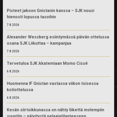
Pisteet jakoon Gnistanin kanssa – SJK nousi
hienosti lopussa tasoihin
7.8.2026
Alexander Wessberg esiintymässä päivän ottelussa
osana SJK Liikuttaa – kampanjaa
7.8.2026
Tervetuloa SJK Akatemiaan Momo Cissé
6.8.2026
Huomenna IF Gnistan vastassa viikon toisessa
kotiottelussa
6.8.2026
Kesän siirtoikkunassa on nähty liikettä molempiin
suuntiin – päivitystä pelaajatilanteeseen