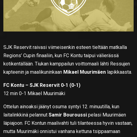
SJK Reservit raivasi viimeisenkin esteen tieltään matkalla
Regions’ Cupin finaaliin, kun FC Kontu taipui välierässä
kotikentällään. Tiukan kamppailun voittomaali lähti Ressujen
kapteenin ja maalikuninkaan
Mikael Muurimäen
lapikkaasta.
FC Kontu – SJK Reservit 0-1 (0-1)
12 min 0-1 Mikael Muurimäki
Ottelun ainoaksi jäänyt osuma syntyi 12. minuutilla, kun
laitalinkkinä pelannut
Samir Bouroussi
pelasi Muurimäen
läpiajoon. FC Kontun maalivahti tuli tilanteessa hyvin vastaan,
mutta Muurimäki onnistui vanhana kettuna tsippaamaan