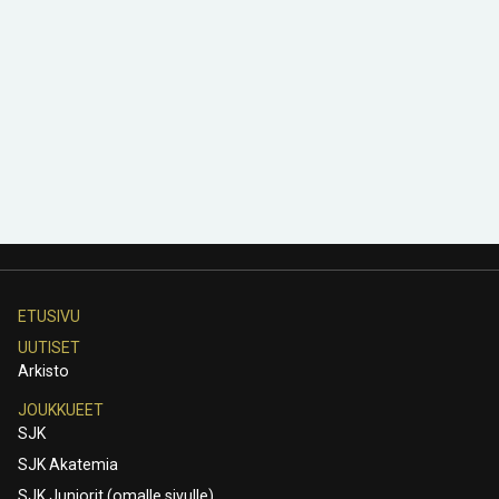
ETUSIVU
UUTISET
Arkisto
JOUKKUEET
SJK
SJK Akatemia
SJK Juniorit (omalle sivulle)